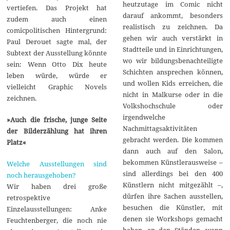
heutzutage im Comic nicht
vertiefen. Das Projekt hat
darauf ankommt, besonders
zudem auch einen
realistisch zu zeichnen. Da
comicpolitischen Hintergrund:
gehen wir auch verstärkt in
Paul Derouet sagte mal, der
Stadtteile und in Einrichtungen,
Subtext der Ausstellung könnte
wo wir bildungsbenachteiligte
sein: Wenn Otto Dix heute
Schichten ansprechen können,
leben würde, würde er
und wollen Kids erreichen, die
vielleicht Graphic Novels
nicht in Malkurse oder in die
zeichnen.
Volkshochschule oder
irgendwelche
»Auch die frische, junge Seite
Nachmittagsaktivitäten
der Bilderzählung hat ihren
gebracht werden. Die kommen
Platz«
dann auch auf den Salon,
bekommen Künstlerausweise –
Welche Ausstellungen sind
sind allerdings bei den 400
noch herausgehoben?
Künstlern nicht mitgezählt –,
Wir haben drei große
dürfen ihre Sachen ausstellen,
retrospektive
besuchen die Künstler, mit
Einzelausstellungen: Anke
denen sie Workshops gemacht
Feuchtenberger, die noch nie
haben, an den Ständen, wenn