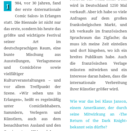
984, vor 30 Jahren, fand
1
wird in Deutschland 1250 Mal
der erste ›Internationale
verkauft. Aber ich habe so viele
Comic Salon‹ in Erlangen
Anfragen auf dem großen
statt. Die Biennale ist nicht nur
frankobelgischen Markt, und
das erste, sondern bis heute das
ich verkaufe im französischen
größte und wichtigste Festival
Sprachraum das Zigfache; da
seiner Art im
muss ich meine Zeit einteilen
deutschsprachigen Raum, eine
und dort hingehen, wo ich ein
bunte Mischung aus
breites Publikum habe. Auch
Ausstellungen, Verlagsmesse
die französischen Verlage
und Comicbörse sowie
müssten mitwirken und ein
vielfältiger
Interesse daran haben, dass die
Kulturveranstaltungen – und
internationale Verbreitung
vor allem Treffpunkt der
ihrer Künstler größer wird.
Szene. »Wir sehen uns in
Erlangen«, heißt es regelmäßig
Wie war das bei Klaus Janson,
unter Comicliebhabern,
einem Amerikaner, der durch
Sammlern, Verlegern und
seine Mitwirkung an ›The
Künstlern, auch aus dem
Return of the Dark Knight‹
benachbarten Ausland und den
bekannt sein dürfte?