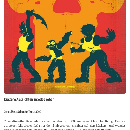
Düstere Aussichten in Sobokolor
Comic | Bela Sobottke: Terror 3000
Comic-Künstler Bela Sobottke hat mit ›Terror 3000‹ ein neues Album bei Gringo Comics
vorgelegt. Mit diesem kehrt er dem Italowestern erzählerisch den Rücken – und wendet
sich stattdessen der Endzeit zu. Wobei seine knapp 1000 Jahre in der Zukunft