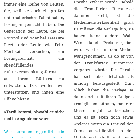
Unruhe erfasst wurde. Sobald
immer eine Reihe von Leuten,
die Frankfurter Buchmesse
die, weil sie auch ein großes
dahinter steht, ist die
unterhalterisches Talent haben,
Medienaufmerksamkeit groß.
Lesungen gemacht haben. Die
Da müssen die Verlage hin, sie
Generation der Leute, die bei
haben keine andere Wahl.
Rotopol sind oder bei Treasure
Wenn da ein Preis vergeben
Fleet, oder Leute wie Felix
wird, wird er in den Medien
Mertikat versuchen, ein
wahrgenommen, als ob er von
Lesungsformat, ein
der Frankfurter Buchmesse
abendfüllendes
vergeben würde. Die Unruhe
Kulturveranstaltungsformat
hat sich aber letztlich als
aus ihren Büchern zu
unnötig herausgestellt. Zum
entwickeln. Das wollen wir
Glück haben die Verlage es
unterstützen und ihnen eine
dann doch mit ihren Budgets
Bühne bieten.
ermöglichen können, mehrere
Messen im Jahr zu besuchen.
»Tardi kommt, obwohl er nicht
Und es ist eben doch etwas
mal in Angouleme war«
Anderes, wenn ein Festival den
Comic ausschließlich in den
Wie kommen eigentlich die
Mittelpunkt stellt und mehr