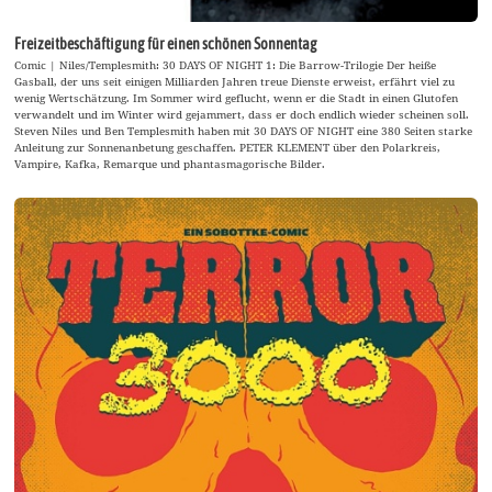
Freizeitbeschäftigung für einen schönen Sonnentag
Comic | Niles/Templesmith: 30 DAYS OF NIGHT 1: Die Barrow-Trilogie Der heiße
Gasball, der uns seit einigen Milliarden Jahren treue Dienste erweist, erfährt viel zu
wenig Wertschätzung. Im Sommer wird geflucht, wenn er die Stadt in einen Glutofen
verwandelt und im Winter wird gejammert, dass er doch endlich wieder scheinen soll.
Steven Niles und Ben Templesmith haben mit 30 DAYS OF NIGHT eine 380 Seiten starke
Anleitung zur Sonnenanbetung geschaffen. PETER KLEMENT über den Polarkreis,
Vampire, Kafka, Remarque und phantasmagorische Bilder.