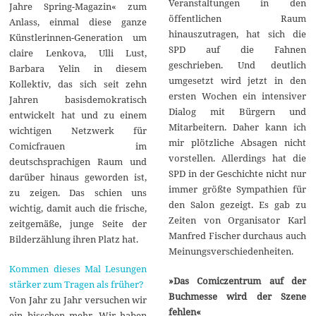
Veranstaltungen in den
Jahre Spring-Magazin« zum
öffentlichen Raum
Anlass, einmal diese ganze
hinauszutragen, hat sich die
Künstlerinnen-Generation um
SPD auf die Fahnen
claire Lenkova, Ulli Lust,
geschrieben. Und deutlich
Barbara Yelin in diesem
umgesetzt wird jetzt in den
Kollektiv, das sich seit zehn
ersten Wochen ein intensiver
Jahren basisdemokratisch
Dialog mit Bürgern und
entwickelt hat und zu einem
Mitarbeitern. Daher kann ich
wichtigen Netzwerk für
mir plötzliche Absagen nicht
Comicfrauen im
vorstellen. Allerdings hat die
deutschsprachigen Raum und
SPD in der Geschichte nicht nur
darüber hinaus geworden ist,
immer größte Sympathien für
zu zeigen. Das schien uns
den Salon gezeigt. Es gab zu
wichtig, damit auch die frische,
Zeiten von Organisator Karl
zeitgemäße, junge Seite der
Manfred Fischer durchaus auch
Bilderzählung ihren Platz hat.
Meinungsverschiedenheiten.
Kommen dieses Mal Lesungen
»Das Comiczentrum auf der
stärker zum Tragen als früher?
Buchmesse wird der Szene
Von Jahr zu Jahr versuchen wir
fehlen«
ein bisschen mehr. Wir haben