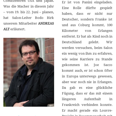
Comiczentren USA und Japan.
Er ist von Panini eingeladen.
Was die Macher in diesem Jahr
Eine Rolle dürfte gespielt
– vom 19. bis 22. Juni – planen,
haben, dass er nicht nur
hat Salon-Leiter Bodo Birk
Deutscher, sondern Franke ist
unserem Mitarbeiter
ANDREAS
und aus Coburg kommt, 100
ALT
erläutert.
Kilometer von Erlangen
entfernt. Er hat als Kind noch in
Deutschland gelebt. Wir
werden versuchen, beim Salon
ein wenig von ihm zu erfahren,
wie seine Karriere zu Stande
gekommen ist. Joe Sacco
kommt auch, er ist schon öfter
in Europa unterwegs gewesen,
aber war noch nie in Erlangen.
Da gab es eine glückliche
Fügung, dass er das mit einem
längeren Aufenthalt in
Frankreich verbinden konnte.
Er macht gerade ein Louvre-
Projekt in Zusammenarbeit mit