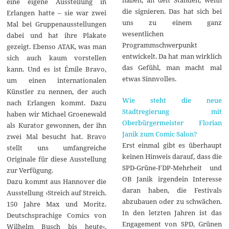
eine eigene Ausstellung in
die signieren. Das hat sich bei
Erlangen hatte – sie war zwei
uns zu einem ganz
Mal bei Gruppenausstellungen
wesentlichen
dabei und hat ihre Plakate
Programmschwerpunkt
gezeigt. Ebenso ATAK, was man
entwickelt. Da hat man wirklich
sich auch kaum vorstellen
das Gefühl, man macht mal
kann. Und es ist Émile Bravo,
etwas Sinnvolles.
um einen internationalen
Künstler zu nennen, der auch
Wie steht die neue
nach Erlangen kommt. Dazu
Stadtregierung mit
haben wir Michael Groenewald
Oberbürgermeister Florian
als Kurator gewonnen, der ihn
Janik zum Comic Salon?
zwei Mal besucht hat. Bravo
Erst einmal gibt es überhaupt
stellt uns umfangreiche
keinen Hinweis darauf, dass die
Originale für diese Ausstellung
SPD-Grüne-FDP-Mehrheit und
zur Verfügung.
OB Janik irgendein Interesse
Dazu kommt aus Hannover die
daran haben, die Festivals
Ausstellung ›Streich auf Streich.
abzubauen oder zu schwächen.
150 Jahre Max und Moritz.
In den letzten Jahren ist das
Deutschsprachige Comics von
Engagement von SPD, Grünen
Wilhelm Busch bis heute‹.