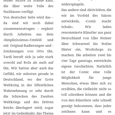
seiner Nichte zu Stande kam,
widerspiegeln.
die über weite Teile des
Das andere sind Aktivitäten, die
Nachlasses verfügt.
wir im Vorfeld des Salons
Von deutscher Seite wird das –
entwickeln, ›Comic macht
da sind wir noch dabei
Schule‹. Wir laden
zusammenzutragen – ergänzt
renommierte Künstler aus ganz
durch Arbeiten aus dem
Deutschland von Elke Steiner
›Simplizissimus‹-Umfeld und
über Schwarwel bis Stefan
mit Original-Radierungen und -
Dinter ein, Workshops zu
Zeichnungen von Otto Dix.
machen. Die arbeiten zwei bis
Tardi beruft sich ja sehr stark
vier Tage ganztags, entwickeln
sowohl auf Bofa als auch auf
eigene Geschichten. Natürlich
Dix. Wir hatten aber auch das
ist der Comic eine tolle
Gefühl, wir müssten gerade in
Möglichkeit für junge
Deutschland, wo der Erste
Menschen, etwas über sich zu
Weltkrieg in der öffentlichen
erzählen, die vielleicht nicht so
Wahrnehmung so sehr durch
toll schreiben können und die
die Schrecken des Zweiten
von den Künstlern sehr schnell
Weltkriegs und des Dritten
gezeigt bekommen, dass jeder
Reichs überlagert wird, sogar
zeichnen kann und es
jetzt im Gedenkjahr, das Thema