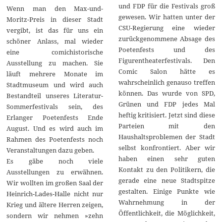
und FDP für die Festivals groß
Wenn man den Max-und-
gewesen. Wir hatten unter der
Moritz-Preis in dieser Stadt
CSU-Regierung eine wieder
vergibt, ist das für uns ein
zurückgenommene Absage des
schöner Anlass, mal wieder
Poetenfests und des
eine comichistorische
Figurentheaterfestivals. Den
Ausstellung zu machen. Sie
Comic Salon hätte es
läuft mehrere Monate im
wahrscheinlich genauso treffen
Stadtmuseum und wird auch
können. Das wurde von SPD,
Bestandteil unseres Literatur-
Grünen und FDP jedes Mal
Sommerfestivals sein, des
heftig kritisiert. Jetzt sind diese
Erlanger Poetenfests Ende
Parteien mit den
August. Und es wird auch im
Haushaltsproblemen der Stadt
Rahmen des Poetenfests noch
selbst konfrontiert. Aber wir
Veranstaltungen dazu geben.
haben einen sehr guten
Es gäbe noch viele
Kontakt zu den Politikern, die
Ausstellungen zu erwähnen.
gerade eine neue Stadtspitze
Wir wollten im großen Saal der
gestalten. Einige Punkte wie
Heinrich-Lades-Halle nicht nur
Wahrnehmung in der
Krieg und ältere Herren zeigen,
Öffentlichkeit, die Möglichkeit,
sondern wir nehmen »zehn