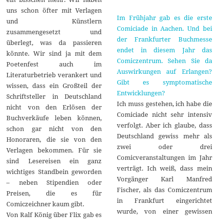
uns schon öfter mit Verlagen
Im Frühjahr gab es die erste
und Künstlern
Comiciade in Aachen. Und bei
zusammengesetzt und
der Frankfurter Buchmesse
überlegt, was da passieren
endet in diesem Jahr das
könnte. Wir sind ja mit dem
Comiczentrum. Sehen Sie da
Poetenfest auch im
Auswirkungen auf Erlangen?
Literaturbetrieb verankert und
Gibt es symptomatische
wissen, dass ein Großteil der
Entwicklungen?
Schriftsteller in Deutschland
Ich muss gestehen, ich habe die
nicht von den Erlösen der
Comiciade nicht sehr intensiv
Buchverkäufe leben können,
verfolgt. Aber ich glaube, dass
schon gar nicht von den
Deutschland gewiss mehr als
Honoraren, die sie von den
zwei oder drei
Verlagen bekommen. Für sie
Comicveranstaltungen im Jahr
sind Lesereisen ein ganz
verträgt. Ich weiß, dass mein
wichtiges Standbein geworden
Vorgänger Karl Manfred
– neben Stipendien oder
Fischer, als das Comiczentrum
Preisen, die es für
in Frankfurt eingerichtet
Comiczeichner kaum gibt.
wurde, von einer gewissen
Von Ralf König über Flix gab es