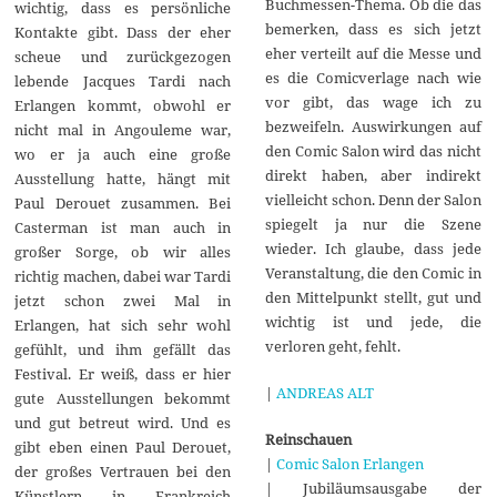
Buchmessen-Thema. Ob die das
wichtig, dass es persönliche
bemerken, dass es sich jetzt
Kontakte gibt. Dass der eher
eher verteilt auf die Messe und
scheue und zurückgezogen
es die Comicverlage nach wie
lebende Jacques Tardi nach
vor gibt, das wage ich zu
Erlangen kommt, obwohl er
bezweifeln. Auswirkungen auf
nicht mal in Angouleme war,
den Comic Salon wird das nicht
wo er ja auch eine große
direkt haben, aber indirekt
Ausstellung hatte, hängt mit
vielleicht schon. Denn der Salon
Paul Derouet zusammen. Bei
spiegelt ja nur die Szene
Casterman ist man auch in
wieder. Ich glaube, dass jede
großer Sorge, ob wir alles
Veranstaltung, die den Comic in
richtig machen, dabei war Tardi
den Mittelpunkt stellt, gut und
jetzt schon zwei Mal in
wichtig ist und jede, die
Erlangen, hat sich sehr wohl
verloren geht, fehlt.
gefühlt, und ihm gefällt das
Festival. Er weiß, dass er hier
|
ANDREAS ALT
gute Ausstellungen bekommt
und gut betreut wird. Und es
Reinschauen
gibt eben einen Paul Derouet,
|
Comic Salon Erlangen
der großes Vertrauen bei den
| Jubiläumsausgabe der
Künstlern in Frankreich