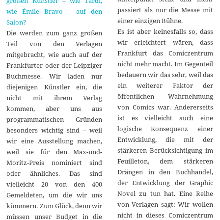
großen Künstler – wie Tardi,
passiert als nur die Messe mit
wie Émile Bravo – auf den
einer einzigen Bühne.
Salon?
Es ist aber keinesfalls so, dass
Die werden zum ganz großen
wir erleichtert wären, dass
Teil von den Verlagen
Frankfurt das Comiczentrum
mitgebracht, wie auch auf der
nicht mehr macht. Im Gegenteil
Frankfurter oder der Leipziger
bedauern wir das sehr, weil das
Buchmesse. Wir laden nur
ein weiterer Faktor der
diejenigen Künstler ein, die
öffentlichen Wahrnehmung
nicht mit ihrem Verlag
von Comics war. Andererseits
kommen, aber uns aus
ist es vielleicht auch eine
programmatischen Gründen
logische Konsequenz einer
besonders wichtig sind – weil
Entwicklung, die mit der
wir eine Ausstellung machen,
stärkeren Berücksichtigung im
weil sie für den Max-und-
Feuilleton, dem stärkeren
Moritz-Preis nominiert sind
Drängen in den Buchhandel,
oder ähnliches. Das sind
der Entwicklung der Graphic
vielleicht 20 von den 400
Novel zu tun hat. Eine Reihe
Gemeldeten, um die wir uns
von Verlagen sagt: Wir wollen
kümmern. Zum Glück, denn wir
nicht in dieses Comiczentrum
müssen unser Budget in die