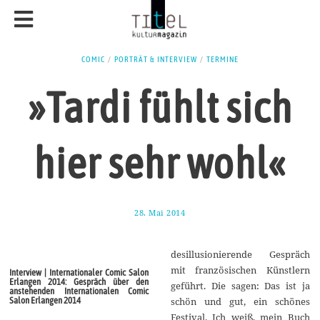
COMIC
/
PORTRÄT & INTERVIEW
/
TERMINE
»Tardi fühlt sich
hier sehr wohl«
28. Mai 2014
2
5
.
J
desillusionierende Gespräch
u
n
mit französischen Künstlern
Interview | Internationaler Comic Salon
i
Erlangen 2014: Gespräch über den
geführt. Die sagen: Das ist ja
2
anstehenden Internationalen Comic
0
Salon Erlangen 2014
schön und gut, ein schönes
1
Festival. Ich weiß, mein Buch
4