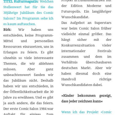
TITEL Kulturmagazin:
Welchen
der Edition Moderne und
Stellenwert hat für Sie das
Futuropolis. Ein langjähriger
30jährige Jubiläum des Comic
Wunschkandidat.
Salons? Im Programm sehe ich
Das Aufgebot an Superstars
es kaum auftauchen.
war beim Comic Salon früher
Birk:
Wir haben uns
vielleicht einmal größer. Das
entschieden, keine Programm-
hängt sicher mit der
Mittel und personellen
Konkurrenzsituation vieler
Ressourcen einzusetzen, uns in
internationaler Festivals
Erlangen zu feiern. Es gibt
zusammen und dem im
ohnehin so viele interessante
Verhältnis überschaubaren
Themen, die wir ablehnen
deutschen Markt. Aber wir
müssen. Aber ganz
haben diesmal doch eine
unbeachtenswert fanden wir
Handvoll richtige
das Jubiläum nicht. Deshalb
Wunschkandidaten dabei.
haben wir uns entschieden, in
der Öffentlichkeitsarbeit die 30
»Kinder bekommen gezeigt,
Jahre zu erwähnen. Und es gibt
dass jeder zeichnen kann«
ja auch andere, die das feiern.
Der erste Comic Salon 1984 war
Wenn ich das Projekt ›Comic
Auftakt für einiges. Zum