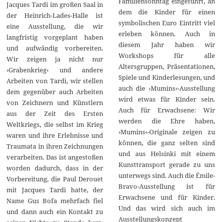
Familiensonntag eingeführt, an
Jacques Tardi im großen Saal in
dem die Kinder für einen
der Heinrich-Lades-Halle ist
symbolischen Euro Eintritt viel
eine Ausstellung, die wir
erleben können. Auch in
langfristig vorgeplant haben
diesem Jahr haben wir
und aufwändig vorbereiten.
Workshops für alle
Wir zeigen ja nicht nur
Altersgruppen, Präsentationen,
›Grabenkrieg‹ und andere
Spiele und Kinderlesungen, und
Arbeiten von Tardi, wir stellen
auch die ›Mumins‹-Ausstellung
dem gegenüber auch Arbeiten
wird etwas für Kinder sein.
von Zeichnern und Künstlern
Auch für Erwachsene: Wir
aus der Zeit des Ersten
werden die Ehre haben,
Weltkriegs, die selbst im Krieg
›Mumins‹-Originale zeigen zu
waren und ihre Erlebnisse und
können, die ganz selten sind
Traumata in ihren Zeichnungen
und aus Helsinki mit einem
verarbeiten. Das ist angestoßen
Kunsttransport gerade zu uns
worden dadurch, dass in der
unterwegs sind. Auch die Émile-
Vorbereitung, die Paul Derouet
Bravo-Ausstellung ist für
mit Jacques Tardi hatte, der
Erwachsene und für Kinder.
Name Gus Bofa mehrfach fiel
Und das wird sich auch im
und dann auch ein Kontakt zu
Ausstellungskonzept