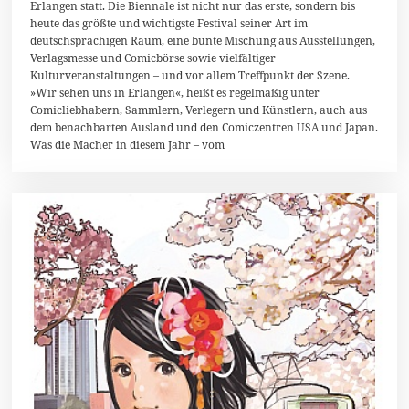
n
Erlangen statt. Die Biennale ist nicht nur das erste, sondern bis
i
heute das größte und wichtigste Festival seiner Art im
2
deutschsprachigen Raum, eine bunte Mischung aus Ausstellungen,
0
1
Verlagsmesse und Comicbörse sowie vielfältiger
4
Kulturveranstaltungen – und vor allem Treffpunkt der Szene.
»Wir sehen uns in Erlangen«, heißt es regelmäßig unter
Comicliebhabern, Sammlern, Verlegern und Künstlern, auch aus
dem benachbarten Ausland und den Comiczentren USA und Japan.
Was die Macher in diesem Jahr – vom