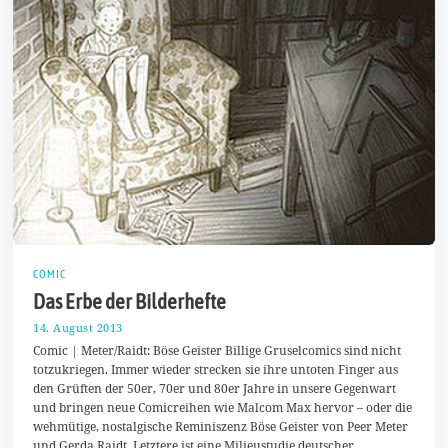
COMIC
Das Erbe der Bilderhefte
14. August 2013
2
5
Comic | Meter/Raidt: Böse Geister Billige Gruselcomics sind nicht
.
totzukriegen. Immer wieder strecken sie ihre untoten Finger aus
D
den Grüften der 50er, 70er und 80er Jahre in unsere Gegenwart
e
z
und bringen neue Comicreihen wie Malcom Max hervor – oder die
e
wehmütige, nostalgische Reminiszenz Böse Geister von Peer Meter
m
und Gerda Raidt. Letztere ist eine Milieustudie deutscher
b