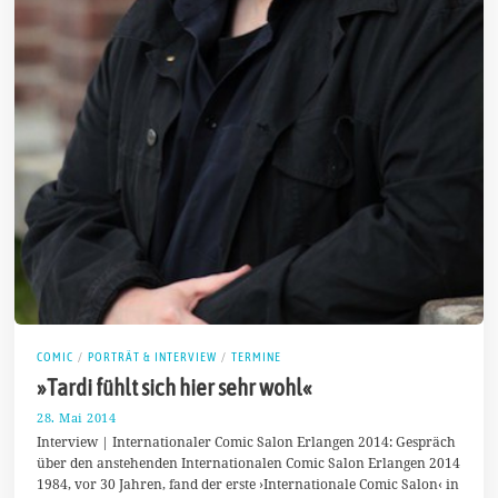
COMIC
/
PORTRÄT & INTERVIEW
/
TERMINE
»Tardi fühlt sich hier sehr wohl«
28. Mai 2014
2
5
Interview | Internationaler Comic Salon Erlangen 2014: Gespräch
.
über den anstehenden Internationalen Comic Salon Erlangen 2014
J
1984, vor 30 Jahren, fand der erste ›Internationale Comic Salon‹ in
u