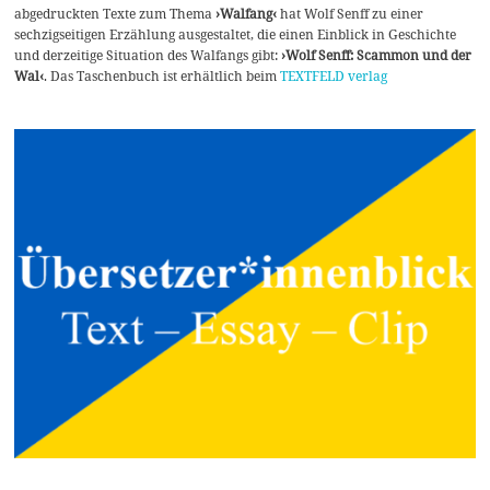
abgedruckten Texte zum Thema
›Walfang‹
hat Wolf Senff zu einer
sechzigseitigen Erzählung ausgestaltet, die einen Einblick in Geschichte
und derzeitige Situation des Walfangs gibt:
›Wolf Senff: Scammon und der
Wal‹
. Das Taschenbuch ist erhältlich beim
TEXTFELD verlag