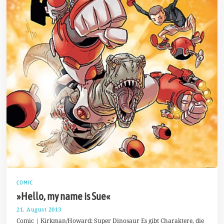
COMIC
»Hello, my name is Sue«
21. August 2013
2
5
Comic | Kirkman/Howard: Super Dinosaur Es gibt Charaktere, die