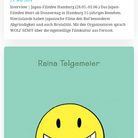
25. Mai 2014
1
.
Interview | Japan-Filmfest Hamburg (28.05.-01.06.) Das Japan-
J
Filmfest feiert ab Donnerstag in Hamburg 15-jähriges Bestehen.
u
Hierzulande haben japanische Filme den Ruf besonderer
n
i
Abgründigkeit und auch Brutalität. Mit den Organisatoren sprach
2
WOLF SENFF über die eigenwillige Filmkultur aus Fernost.
0
1
4