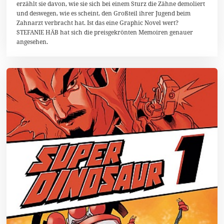
z
erzählt sie davon, wie sie sich bei einem Sturz die Zähne demoliert
e
und deswegen, wie es scheint, den Großteil ihrer Jugend beim
m
Zahnarzt verbracht hat. Ist das eine Graphic Novel wert?
b
e
STEFANIE HÄB hat sich die preisgekrönten Memoiren genauer
r
angesehen.
2
0
1
3