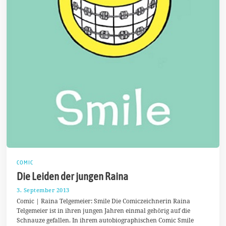
COMIC
Die Leiden der jungen Raina
3. September 2013
2
5
Comic | Raina Telgemeier: Smile Die Comiczeichnerin Raina
.
Telgemeier ist in ihren jungen Jahren einmal gehörig auf die
D
Schnauze gefallen. In ihrem autobiographischen Comic Smile
e