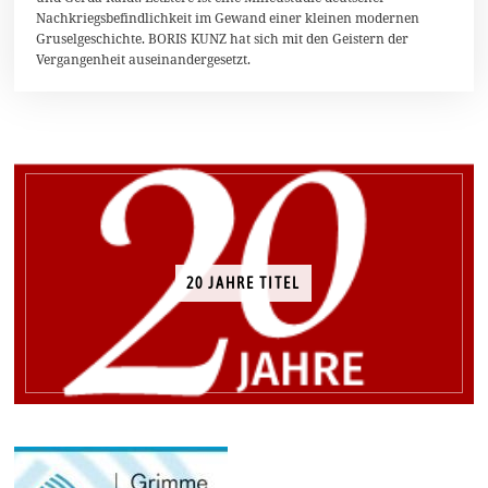
e
Nachkriegsbefindlichkeit im Gewand einer kleinen modernen
r
Gruselgeschichte. BORIS KUNZ hat sich mit den Geistern der
2
Vergangenheit auseinandergesetzt.
0
1
3
20 JAHRE TITEL