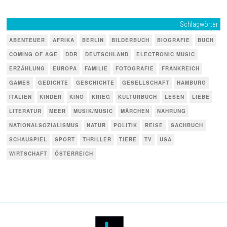
Schlagwörter
ABENTEUER
AFRIKA
BERLIN
BILDERBUCH
BIOGRAFIE
BUCH
COMING OF AGE
DDR
DEUTSCHLAND
ELECTRONIC MUSIC
ERZÄHLUNG
EUROPA
FAMILIE
FOTOGRAFIE
FRANKREICH
GAMES
GEDICHTE
GESCHICHTE
GESELLSCHAFT
HAMBURG
ITALIEN
KINDER
KINO
KRIEG
KULTURBUCH
LESEN
LIEBE
LITERATUR
MEER
MUSIK/MUSIC
MÄRCHEN
NAHRUNG
NATIONALSOZIALISMUS
NATUR
POLITIK
REISE
SACHBUCH
SCHAUSPIEL
SPORT
THRILLER
TIERE
TV
USA
WIRTSCHAFT
ÖSTERREICH