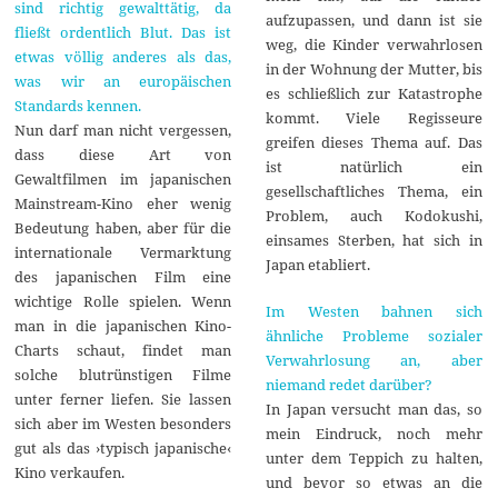
sind richtig gewalttätig, da
aufzupassen, und dann ist sie
fließt ordentlich Blut. Das ist
weg, die Kinder verwahrlosen
etwas völlig anderes als das,
in der Wohnung der Mutter, bis
was wir an europäischen
es schließlich zur Katastrophe
Standards kennen.
kommt. Viele Regisseure
Nun darf man nicht vergessen,
greifen dieses Thema auf. Das
dass diese Art von
ist natürlich ein
Gewaltfilmen im japanischen
gesellschaftliches Thema, ein
Mainstream-Kino eher wenig
Problem, auch Kodokushi,
Bedeutung haben, aber für die
einsames Sterben, hat sich in
internationale Vermarktung
Japan etabliert.
des japanischen Film eine
wichtige Rolle spielen. Wenn
Im Westen bahnen sich
man in die japanischen Kino-
ähnliche Probleme sozialer
Charts schaut, findet man
Verwahrlosung an, aber
solche blutrünstigen Filme
niemand redet darüber?
unter ferner liefen. Sie lassen
In Japan versucht man das, so
sich aber im Westen besonders
mein Eindruck, noch mehr
gut als das ›typisch japanische‹
unter dem Teppich zu halten,
Kino verkaufen.
und bevor so etwas an die