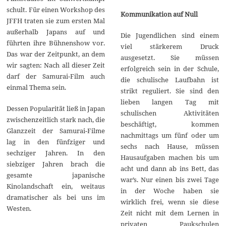
schult. Für einen Workshop des
Kommunikation auf Null
JFFH traten sie zum ersten Mal
außerhalb Japans auf und
Die Jugendlichen sind einem
führten ihre Bühnenshow vor.
viel stärkerem Druck
Das war der Zeitpunkt, an dem
ausgesetzt. Sie müssen
wir sagten: Nach all dieser Zeit
erfolgreich sein in der Schule,
darf der Samurai-Film auch
die schulische Laufbahn ist
einmal Thema sein.
strikt reguliert. Sie sind den
lieben langen Tag mit
Dessen Popularität ließ in Japan
schulischen Aktivitäten
zwischenzeitlich stark nach, die
beschäftigt, kommen
Glanzzeit der Samurai-Filme
nachmittags um fünf oder um
lag in den fünfziger und
sechs nach Hause, müssen
sechziger Jahren. In den
Hausaufgaben machen bis um
siebziger Jahren brach die
acht und dann ab ins Bett, das
gesamte japanische
war’s. Nur einen bis zwei Tage
Kinolandschaft ein, weitaus
in der Woche haben sie
dramatischer als bei uns im
wirklich frei, wenn sie diese
Westen.
Zeit nicht mit dem Lernen in
privaten Paukschulen