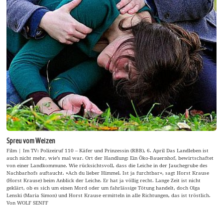
Spreu vom Weizen
Film | Im TV: Polizeiruf 110 – Käfer und Prinzessin (RBB), 6. April Das Landleben ist
auch nicht mehr, wie’s mal war. Ort der Handlung: Ein Öko-Bauernhof, bewirtschaftet
von einer Landkommune. Wie rücksichtsvoll, dass die Leiche in der Jauchegrube des
Nachbarhofs auftaucht. »Ach du lieber Himmel. Ist ja furchtbar«, sagt Horst Krause
(Horst Krause) beim Anblick der Leiche. Er hat ja völlig recht. Lange Zeit ist nicht
geklärt, ob es sich um einen Mord oder um fahrlässige Tötung handelt, doch Olga
Lenski (Maria Simon) und Horst Krause ermitteln in alle Richtungen, das ist tröstlich.
Von WOLF SENFF