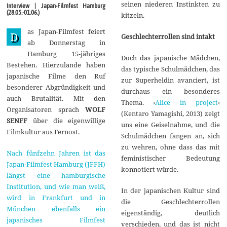
i
seinen niederen Instinkten zu
Interview | Japan-Filmfest Hamburg
2
(28.05.-01.06.)
kitzeln.
0
1
as Japan-Filmfest feiert
4
D
Geschlechterrollen sind intakt
ab Donnerstag in
Hamburg 15-jähriges
Doch das japanische Mädchen,
Bestehen. Hierzulande haben
das typische Schulmädchen, das
japanische Filme den Ruf
zur Superheldin avanciert, ist
besonderer Abgründigkeit und
durchaus ein besonderes
auch Brutalität. Mit den
Thema. ›
Alice in project
‹
Organisatoren sprach
WOLF
(Kentaro Yamagishi, 2013) zeigt
SENFF
über die eigenwillige
uns eine Geiselnahme, und die
Filmkultur aus Fernost.
Schulmädchen fangen an, sich
zu wehren, ohne dass das mit
Nach fünfzehn Jahren ist das
feministischer Bedeutung
Japan-Filmfest Hamburg (JFFH)
konnotiert würde.
längst eine hamburgische
Institution, und wie man weiß,
In der japanischen Kultur sind
wird in Frankfurt und in
die Geschlechterrollen
München ebenfalls ein
eigenständig, deutlich
japanisches Filmfest
verschieden, und das ist nicht