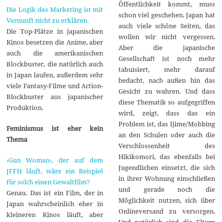
Öffentlichkeit kommt, muss
Die Logik des Marketing ist mit
schon viel geschehen. Japan hat
Vernunft nicht zu erklären.
auch viele schöne Seiten, das
Die Top-Plätze in japanischen
wollen wir nicht vergessen.
Kinos besetzen die Anime, aber
Aber die japanische
auch die amerikanischen
Gesellschaft ist noch mehr
Blockbuster, die natürlich auch
tabuisiert, mehr darauf
in Japan laufen, außerdem sehr
bedacht, nach außen hin das
viele Fantasy-Filme und Action-
Gesicht zu wahren. Und dass
Blockbuster aus japanischer
diese Thematik so aufgegriffen
Produktion.
wird, zeigt, dass das ein
Problem ist, das Ijime/Mobbing
Feminismus ist eher kein
an den Schulen oder auch die
Thema
Verschlossenheit des
Hikikomori, das ebenfalls bei
›
Gun Woman
‹, der auf dem
Jugendlichen einsetzt, die sich
JFFH läuft, wäre ein Beispiel
in ihrer Wohnung einschließen
für solch einen Gewaltfilm?
und gerade noch die
Genau. Das ist ein Film, der in
Möglichkeit nutzen, sich über
Japan wahrscheinlich eher in
Onlineversand zu versorgen.
kleineren Kinos läuft, aber
Und natürlich sind die Eltern