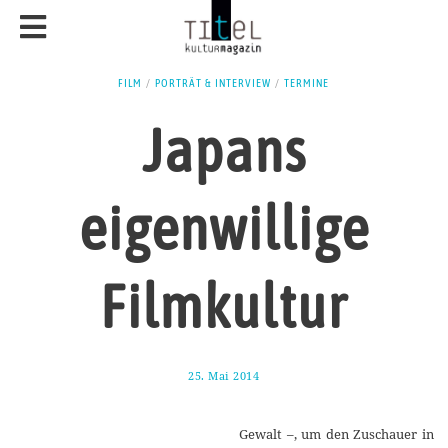
FILM
/
PORTRÄT & INTERVIEW
/
TERMINE
Japans
eigenwillige
Filmkultur
25. Mai 2014
1
.
J
u
Gewalt –, um den Zuschauer in
n