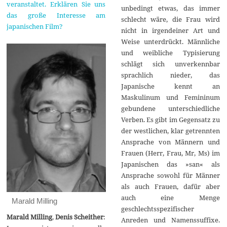
veranstaltet. Erklären Sie uns
unbedingt etwas, das immer
das große Interesse am
schlecht wäre, die Frau wird
japanischen Film?
nicht in irgendeiner Art und
Weise unterdrückt. Männliche
und weibliche Typisierung
schlägt sich unverkennbar
sprachlich nieder, das
Japanische kennt an
Maskulinum und Femininum
gebundene unterschiedliche
Verben. Es gibt im Gegensatz zu
der westlichen, klar getrennten
Ansprache von Männern und
Frauen (Herr, Frau, Mr, Ms) im
Japanischen das »san« als
Ansprache sowohl für Männer
als auch Frauen, dafür aber
auch eine Menge
Marald Milling
geschlechtsspezifischer
Marald Milling
,
Denis Scheither
:
Anreden und Namenssuffixe.