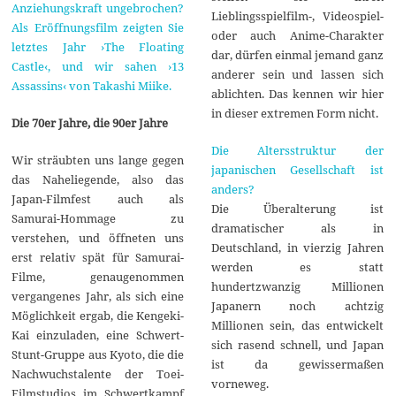
Anziehungskraft ungebrochen?
Lieblingsspielfilm-, Videospiel-
Als Eröffnungsfilm zeigten Sie
oder auch Anime-Charakter
letztes Jahr ›The Floating
dar, dürfen einmal jemand ganz
Castle‹, und wir sahen ›13
anderer sein und lassen sich
Assassins‹ von Takashi Miike.
ablichten. Das kennen wir hier
in dieser extremen Form nicht.
Die 70er Jahre, die 90er Jahre
Die Altersstruktur der
Wir sträubten uns lange gegen
japanischen Gesellschaft ist
das Naheliegende, also das
anders?
Japan-Filmfest auch als
Die Überalterung ist
Samurai-Hommage zu
dramatischer als in
verstehen, und öffneten uns
Deutschland, in vierzig Jahren
erst relativ spät für Samurai-
werden es statt
Filme, genaugenommen
hundertzwanzig Millionen
vergangenes Jahr, als sich eine
Japanern noch achtzig
Möglichkeit ergab, die Kengeki-
Millionen sein, das entwickelt
Kai einzuladen, eine Schwert-
sich rasend schnell, und Japan
Stunt-Gruppe aus Kyoto, die die
ist da gewissermaßen
Nachwuchstalente der Toei-
vorneweg.
Filmstudios im Schwertkampf