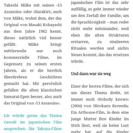
japanischen Film ist das sehr
Takeshi Miike mit seinen ›13
auffällig, es geht immer wieder
Assassins‹ oder ›Harakiri‹, auch
um den Zerfall der Familie, um
von Miike, wobei dem, der das
die Sprachlosigkeit – man redet
Original von Masaki Kobayashi
nicht mehr miteinander, weil
aus dem Jahre 1962 kennt,
eben die alten Strukturen
dieses natürlich viel besser
erstarren, zu sinnleeren
gefällt. Miike bringt
Ritualen werden und nichts
mittlerweile nur noch
Neues kommt, das das ersetzen
kommerzielle Filme, im
würde.
Gegensatz zu seinen ersten
Jahren, als er die herrlich
Und dann war sie weg
überdrehten Geschichten
gemacht hat. Mir persönlich
Einer der besten Filme, der sich
gefallen die alten klassischen
um dieses Thema dreht, ist
Samurai-Epen besser, also auch
immer noch ›Nobody knows‹
das Original von ›13 Assassins‹.
(2004) von Hirokazu Koreeda:
Ein Arthouse-Film, in dem eine
Ich würde gerne das Thema
junge Mutter ihre Kinder im
Gewalt im japanischen Film
Stich lässt, weil sie keine Lust
ansprechen. Die Yakuza-Filme
mehr hat, auf die Kinder