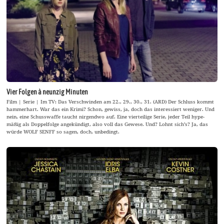
Vier Folgen à neunzig Minuten
Film | Serie | Im TV: Das Verschwinden am 22., 29., 30., 31. (ARD) Der Schluss kommt
hammerhart. War das ein Krimi? Schon, gewiss, ja, doch das interessiert weniger. Und
nein, eine Schusswaffe taucht nirgendwo auf. Eine vierteilige Serie, jeder Teil hype-
mäßig als Doppelfolge angekündigt, also voll das Gewese. Und? Lohnt sich’s? Ja, das
würde WOLF SENFF so sagen, doch, unbedingt.