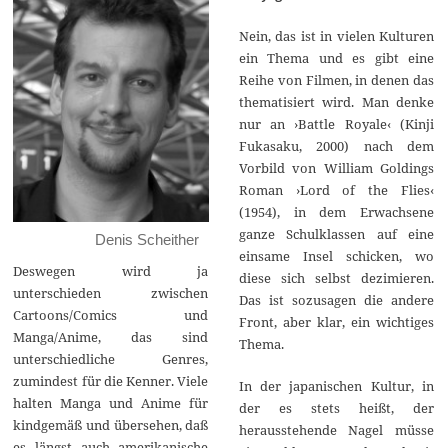
Nein, das ist in vielen Kulturen
ein Thema und es gibt eine
Reihe von Filmen, in denen das
thematisiert wird. Man denke
nur an ›Battle Royale‹ (Kinji
Fukasaku, 2000) nach dem
Vorbild von William Goldings
Roman ›Lord of the Flies‹
(1954), in dem Erwachsene
ganze Schulklassen auf eine
Denis Scheither
einsame Insel schicken, wo
Deswegen wird ja
diese sich selbst dezimieren.
unterschieden zwischen
Das ist sozusagen die andere
Cartoons/Comics und
Front, aber klar, ein wichtiges
Manga/Anime, das sind
Thema.
unterschiedliche Genres,
zumindest für die Kenner. Viele
In der japanischen Kultur, in
halten Manga und Anime für
der es stets heißt, der
kindgemäß und übersehen, daß
herausstehende Nagel müsse
es längst auch amerikanische