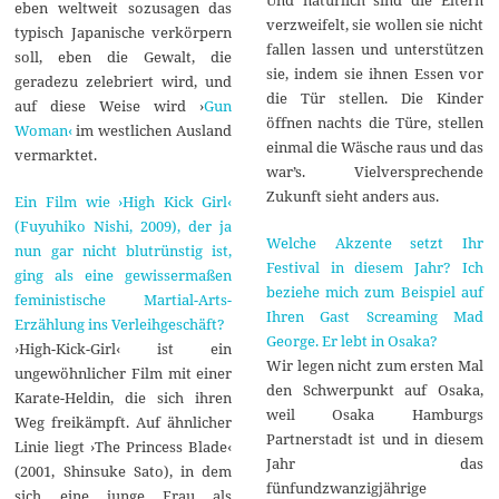
eben weltweit sozusagen das
verzweifelt, sie wollen sie nicht
typisch Japanische verkörpern
fallen lassen und unterstützen
soll, eben die Gewalt, die
sie, indem sie ihnen Essen vor
geradezu zelebriert wird, und
die Tür stellen. Die Kinder
auf diese Weise wird ›
Gun
öffnen nachts die Türe, stellen
Woman‹
im westlichen Ausland
einmal die Wäsche raus und das
vermarktet.
war’s. Vielversprechende
Zukunft sieht anders aus.
Ein Film wie ›High Kick Girl‹
(Fuyuhiko Nishi, 2009), der ja
Welche Akzente setzt Ihr
nun gar nicht blutrünstig ist,
Festival in diesem Jahr? Ich
ging als eine gewissermaßen
beziehe mich zum Beispiel auf
feministische Martial-Arts-
Ihren Gast Screaming Mad
Erzählung ins Verleihgeschäft?
George. Er lebt in Osaka?
›High-Kick-Girl‹ ist ein
Wir legen nicht zum ersten Mal
ungewöhnlicher Film mit einer
den Schwerpunkt auf Osaka,
Karate-Heldin, die sich ihren
weil Osaka Hamburgs
Weg freikämpft. Auf ähnlicher
Partnerstadt ist und in diesem
Linie liegt ›The Princess Blade‹
Jahr das
(2001, Shinsuke Sato), in dem
fünfundzwanzigjährige
sich eine junge Frau als