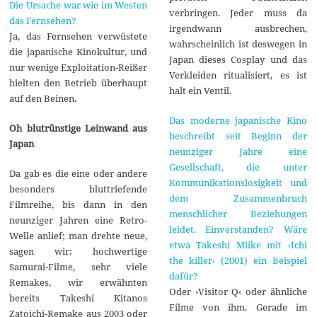
Die Ursache war wie im Westen
verbringen. Jeder muss da
das Fernsehen?
irgendwann ausbrechen,
Ja, das Fernsehen verwüstete
wahrscheinlich ist deswegen in
die japanische Kinokultur, und
Japan dieses Cosplay und das
nur wenige Exploitation-Reißer
Verkleiden ritualisiert, es ist
hielten den Betrieb überhaupt
halt ein Ventil.
auf den Beinen.
Das moderne japanische Kino
Oh blutrünstige Leinwand aus
beschreibt seit Beginn der
Japan
neunziger Jahre eine
Gesellschaft, die unter
Da gab es die eine oder andere
Kommunikationslosigkeit und
besonders bluttriefende
dem Zusammenbruch
Filmreihe, bis dann in den
menschlicher Beziehungen
neunziger Jahren eine Retro-
leidet. Einverstanden? Wäre
Welle anlief; man drehte neue,
etwa Takeshi Miike mit ›Ichi
sagen wir: hochwertige
the killer‹ (2001) ein Beispiel
Samurai-Filme, sehr viele
dafür?
Remakes, wir erwähnten
Oder ›Visitor Q‹ oder ähnliche
bereits Takeshi Kitanos
Filme von ihm. Gerade im
Zatoichi-Remake aus 2003 oder