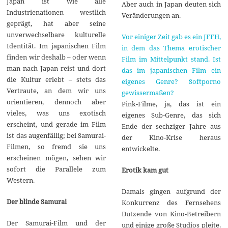
Japan ist wie alle
Aber auch in Japan deuten sich
Industrienationen westlich
Veränderungen an.
geprägt, hat aber seine
unverwechselbare kulturelle
Vor einiger Zeit gab es ein JFFH,
Identität. Im japanischen Film
in dem das Thema erotischer
finden wir deshalb – oder wenn
Film im Mittelpunkt stand. Ist
man nach Japan reist und dort
das im japanischen Film ein
die Kultur erlebt – stets das
eigenes Genre? Softporno
Vertraute, an dem wir uns
gewissermaßen?
orientieren, dennoch aber
Pink-Filme, ja, das ist ein
vieles, was uns exotisch
eigenes Sub-Genre, das sich
erscheint, und gerade im Film
Ende der sechziger Jahre aus
ist das augenfällig; bei Samurai-
der Kino-Krise heraus
Filmen, so fremd sie uns
entwickelte.
erscheinen mögen, sehen wir
sofort die Parallele zum
Erotik kam gut
Western.
Damals gingen aufgrund der
Der blinde Samurai
Konkurrenz des Fernsehens
Dutzende von Kino-Betreibern
Der Samurai-Film und der
und einige große Studios pleite.