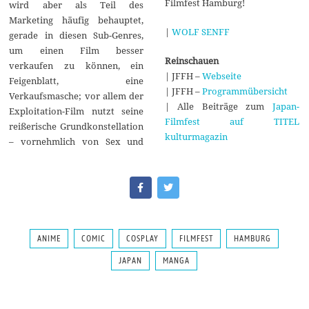
Filmfest Hamburg!
wird aber als Teil des
Marketing häufig behauptet,
|
WOLF SENFF
gerade in diesen Sub-Genres,
um einen Film besser
Reinschauen
verkaufen zu können, ein
| JFFH –
Webseite
Feigenblatt, eine
| JFFH –
Programmübersicht
Verkaufsmasche; vor allem der
| Alle Beiträge zum
Japan-
Exploitation-Film nutzt seine
Filmfest auf TITEL
reißerische Grundkonstellation
kulturmagazin
– vornehmlich von Sex und
ANIME
COMIC
COSPLAY
FILMFEST
HAMBURG
JAPAN
MANGA