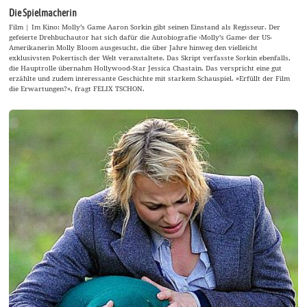
Die Spielmacherin
Film | Im Kino: Molly’s Game Aaron Sorkin gibt seinen Einstand als Regisseur. Der
gefeierte Drehbuchautor hat sich dafür die Autobiografie ›Molly’s Game‹ der US-
Amerikanerin Molly Bloom ausgesucht, die über Jahre hinweg den vielleicht
exklusivsten Pokertisch der Welt veranstaltete. Das Skript verfasste Sorkin ebenfalls,
die Hauptrolle übernahm Hollywood-Star Jessica Chastain. Das verspricht eine gut
erzählte und zudem interessante Geschichte mit starkem Schauspiel. »Erfüllt der Film
die Erwartungen?«, fragt FELIX TSCHON.