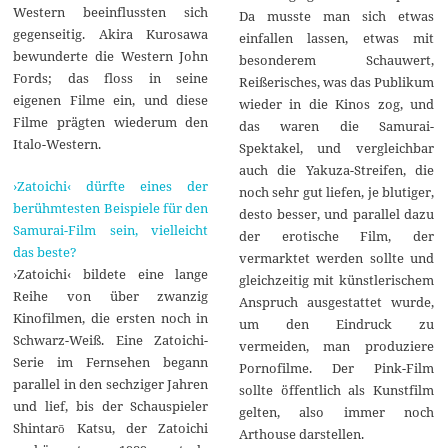
Western beeinflussten sich
Da musste man sich etwas
gegenseitig. Akira Kurosawa
einfallen lassen, etwas mit
bewunderte die Western John
besonderem Schauwert,
Fords; das floss in seine
Reißerisches, was das Publikum
eigenen Filme ein, und diese
wieder in die Kinos zog, und
Filme prägten wiederum den
das waren die Samurai-
Italo-Western.
Spektakel, und vergleichbar
auch die Yakuza-Streifen, die
›Zatoichi‹ dürfte eines der
noch sehr gut liefen, je blutiger,
berühmtesten Beispiele für den
desto besser, und parallel dazu
Samurai-Film sein, vielleicht
der erotische Film, der
das beste?
vermarktet werden sollte und
›Zatoichi‹ bildete eine lange
gleichzeitig mit künstlerischem
Reihe von über zwanzig
Anspruch ausgestattet wurde,
Kinofilmen, die ersten noch in
um den Eindruck zu
Schwarz-Weiß. Eine Zatoichi-
vermeiden, man produziere
Serie im Fernsehen begann
Pornofilme. Der Pink-Film
parallel in den sechziger Jahren
sollte öffentlich als Kunstfilm
und lief, bis der Schauspieler
gelten, also immer noch
Shintarō Katsu, der Zatoichi
Arthouse darstellen.