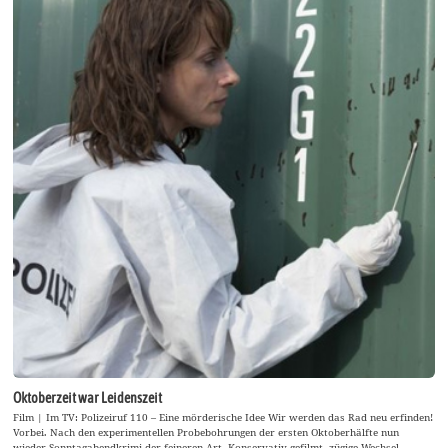
Oktoberzeit war Leidenszeit
Film | Im TV: Polizeiruf 110 – Eine mörderische Idee Wir werden das Rad neu erfinden!
Vorbei. Nach den experimentellen Probebohrungen der ersten Oktoberhälfte nun
wieder Sonntagabendkrimi der feineren Art. Konservativ gefilmt, zügige Wechsel,