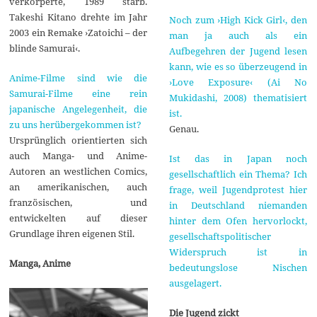
verkörperte, 1989 starb.
Takeshi Kitano drehte im Jahr
Noch zum ›High Kick Girl‹, den
2003 ein Remake ›Zatoichi – der
man ja auch als ein
blinde Samurai‹.
Aufbegehren der Jugend lesen
kann, wie es so überzeugend in
Anime-Filme sind wie die
›Love Exposure‹ (Ai No
Samurai-Filme eine rein
Mukidashi, 2008) thematisiert
japanische Angelegenheit, die
ist.
zu uns herübergekommen ist?
Genau.
Ursprünglich orientierten sich
auch Manga- und Anime-
Ist das in Japan noch
Autoren an westlichen Comics,
gesellschaftlich ein Thema? Ich
an amerikanischen, auch
frage, weil Jugendprotest hier
französischen, und
in Deutschland niemanden
entwickelten auf dieser
hinter dem Ofen hervorlockt,
Grundlage ihren eigenen Stil.
gesellschaftspolitischer
Widerspruch ist in
Manga, Anime
bedeutungslose Nischen
ausgelagert.
Die Jugend zickt