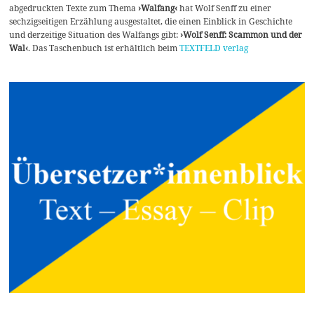
abgedruckten Texte zum Thema
›Walfang‹
hat Wolf Senff zu einer
sechzigseitigen Erzählung ausgestaltet, die einen Einblick in Geschichte
und derzeitige Situation des Walfangs gibt:
›Wolf Senff: Scammon und der
Wal‹
. Das Taschenbuch ist erhältlich beim
TEXTFELD verlag