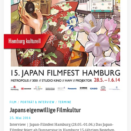
FILM
/
PORTRÄT & INTERVIEW
/
TERMINE
Japans eigenwillige Filmkultur
25. Mai 2014
1
.
Interview | Japan-Filmfest Hamburg (28.05.-01.06.) Das Japan-
J
Filmfest feiert ab Donnerstag in Hamburg 15-jähriges Bestehen.
u