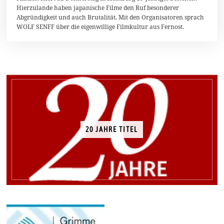
Hierzulande haben japanische Filme den Ruf besonderer
n
i
Abgründigkeit und auch Brutalität. Mit den Organisatoren sprach
2
WOLF SENFF über die eigenwillige Filmkultur aus Fernost.
0
1
4
20 JAHRE TITEL