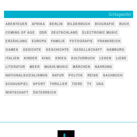
Schlagwörter
ABENTEUER
AFRIKA
BERLIN
BILDERBUCH
BIOGRAFIE
BUCH
COMING OF AGE
DDR
DEUTSCHLAND
ELECTRONIC MUSIC
ERZÄHLUNG
EUROPA
FAMILIE
FOTOGRAFIE
FRANKREICH
GAMES
GEDICHTE
GESCHICHTE
GESELLSCHAFT
HAMBURG
ITALIEN
KINDER
KINO
KRIEG
KULTURBUCH
LESEN
LIEBE
LITERATUR
MEER
MUSIK/MUSIC
MÄRCHEN
NAHRUNG
NATIONALSOZIALISMUS
NATUR
POLITIK
REISE
SACHBUCH
SCHAUSPIEL
SPORT
THRILLER
TIERE
TV
USA
WIRTSCHAFT
ÖSTERREICH