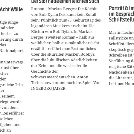
Der Stör hatte einen leichten Stich
Porträt & In
Roman | Markus Berges: Die Köchin
 Acht Wölfe
im Gespräc
von Bob Dylan Das kann kein Zufall
Schriftstel
sein: Pünktlich zum75. Geburtstag des
tige junge
legendären Musikers erscheint Die
und vier
Köchin von Bob Dylan. In Markus
Martin Lechne
therbst zu
Berges‘ zweitem Roman – halb aus
Fallstricke u
derung durch
weiblicher, halb aus männlicher Sicht
Schriftsteller
das
erzählt – erfährt man Erstaunliches
skeptisch geg
Nationalpark
über die skurrilen Macken Bobbys,
Schreiben ist
über die lukullischen Köstlichkeiten
Verführung d
en unterwegs.
der Krim und die wechselvolle
magische Sätz
rlust über
Geschichte der
Nachdenken ü
icher
Schwarzmeerdeutschen. Anton
die Literatur
 der
Tschechow kommt auch ins Spiel. Von
Lechner-Hum
sreiche Trip
INGEBORG JAISER
der
n seinem
rlegt wurde.
pe von dem
n Reiseführer
 solchen
efgehen und
ich an