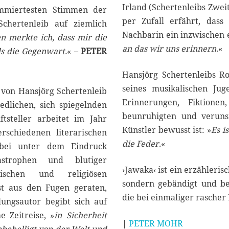
Irland (Schertenleibs Zwei
ommiertesten Stimmen der
per Zufall erfährt, das
Schertenleib auf ziemlich
Nachbarin ein inzwischen 
n merkte ich, dass mir die
an das wir uns erinnern.
«
als die Gegenwart.
« –
PETER
Hansjörg Schertenleibs R
seines musikalischen Juge
von Hansjörg Schertenleib
Erinnerungen, Fiktione
iedlichen, sich spiegelnden
beunruhigten und veruns
ftsteller arbeitet im Jahr
Künstler bewusst ist: »
Es i
rschiedenen literarischen
die Feder.
«
abei unter dem Eindruck
astrophen und blutiger
›Jawaka‹ ist ein erzähleri
ischen und religiösen
sondern gebändigt und be
st aus den Fugen geraten,
die bei einmaliger rascher
ungsautor begibt sich auf
e Zeitreise, »
in Sicherheit
|
PETER MOHR