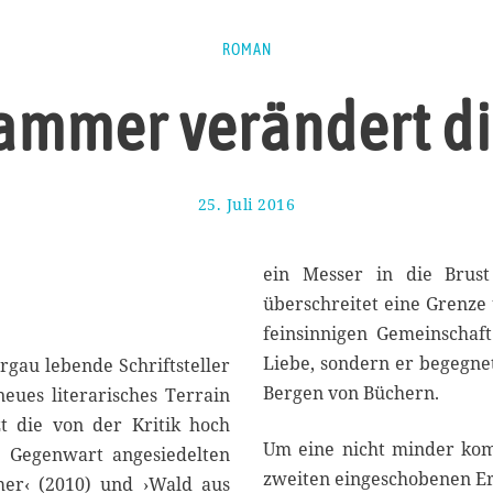
ROMAN
ammer verändert di
25. Juli 2016
2
4
.
J
ein Messer in die Brust
u
überschreitet eine Grenze 
l
feinsinnigen Gemeinschaft
i
2
Liebe, sondern er begegne
gau lebende Schriftsteller
0
Bergen von Büchern.
neues literarisches Terrain
1
zt die von der Kritik hoch
6
Um eine nicht minder komp
r Gegenwart angesiedelten
zweiten eingeschobenen Erz
er‹ (2010) und ›Wald aus