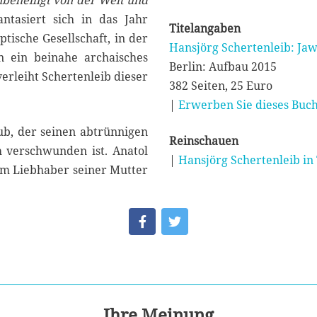
nbehelligt von der Welt und
antasiert sich in das Jahr
Titelangaben
ptische Gesellschaft, in der
Hansjörg Schertenleib: Ja
n ein beinahe archaisches
Berlin: Aufbau 2015
verleiht Schertenleib dieser
382 Seiten, 25 Euro
|
Erwerben Sie dieses Buch
ub, der seinen abtrünnigen
Reinschauen
h verschwunden ist. Anatol
|
Hansjörg Schertenleib in
dem Liebhaber seiner Mutter
Ihre Meinung