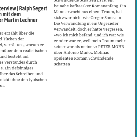
Schwindende Schatten Es ist ein
beinahe kafkaesker Romananfang. Ein
terview | Ralph Segert
Mann erwacht aus einem Traum, hat
h mit dem
sich zwar nicht wie Gregor Samsa in
ler Martin Lechner
Die Verwandlung in ein Ungeziefer
verwandelt, doch er hatte vergessen,
r erzählt über die
»wo ich mich befand, und ich war wie
nd Tücken der
er oder war er, weil mein Traum mehr
ei, verrät uns, warum er
seiner war als meiner.« PETER MOHR
enüber dem realistischen
über Antonio Muñoz Molinas
 und besteht auf
opulenten Roman Schwindende
es Verstandes durch
Schatten
e. Ein tiefsinniges
ber das Schreiben und
, nicht ohne den typischen
or.