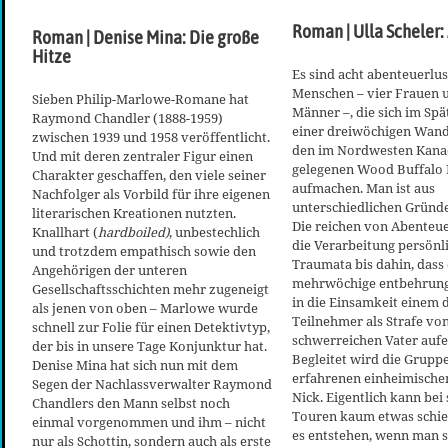
Roman | Ulla Scheler:
Roman | Denise Mina: Die große
Hitze
Es sind acht abenteuerlus
Menschen – vier Frauen 
Sieben Philip-Marlowe-Romane hat
Männer –, die sich im Spä
Raymond Chandler (1888-1959)
einer dreiwöchigen Wan
zwischen 1939 und 1958 veröffentlicht.
den im Nordwesten Kana
Und mit deren zentraler Figur einen
gelegenen Wood Buffalo 
Charakter geschaffen, den viele seiner
aufmachen. Man ist aus
Nachfolger als Vorbild für ihre eigenen
unterschiedlichen Gründ
literarischen Kreationen nutzten.
Die reichen von Abenteue
Knallhart (
hardboiled)
, unbestechlich
die Verarbeitung persönl
und trotzdem empathisch sowie den
Traumata bis dahin, dass
Angehörigen der unteren
mehrwöchige entbehrung
Gesellschaftsschichten mehr zugeneigt
in die Einsamkeit einem 
als jenen von oben – Marlowe wurde
Teilnehmer als Strafe vo
schnell zur Folie für einen Detektivtyp,
schwerreichen Vater aufe
der bis in unsere Tage Konjunktur hat.
Begleitet wird die Grup
Denise Mina hat sich nun mit dem
erfahrenen einheimische
Segen der Nachlassverwalter Raymond
Nick. Eigentlich kann bei
Chandlers den Mann selbst noch
Touren kaum etwas schi
einmal vorgenommen und ihm – nicht
es entstehen, wenn man s
nur als Schottin, sondern auch als erste