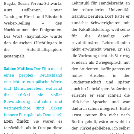
Lehrstuhl für Handelsrecht an
Bagda, Susan Ferenz-Schwartz,
der reformierten Universität
Kurt Heilbronn, Enver
Istanbul berufen. Dort hatte er
Tandogan Hirsch und Elisabeth
zunächst Schwierigkeiten mit
Weber-Belling – den
der Fakultätsleitung, weil seine
Nachkommen der Emigranten.
für die damalige Zeit
Das Wort »haymatloz« wurde
revolutionären Lehrmethoden
den deutschen Flüchtlingen in
nicht erwünscht waren. Er sah
die Aufenthaltspapiere
die Vorlesung nicht als Vortrag,
gestempelt.
sondern als Zwiegespräch mit
Sabine Matthes:
Der Film macht
den Studenten. Dafür genoss er
einen perplex: Deutschland
hohes Ansehen in der
vernichtete europäische Werte
Studentenschaft und später
und Menschenleben, während
auch im Lehrkörper. Außerdem
die Türkei sie voller
erlernte er sehr schnell die
Bewunderung aufnahm und
türkische Sprache und war
verinnerlichte. Sind Türken
dadurch schon integriert. Hätte
bessere Europäer als Deutsche?
Ernst Reuter ihn nicht nach
Eren Önsöz:
Sie waren es
Berlin geholt, wäre er wohl in
tatsächlich, als in Europa diese
der Türkei geblieben. Ich selbst