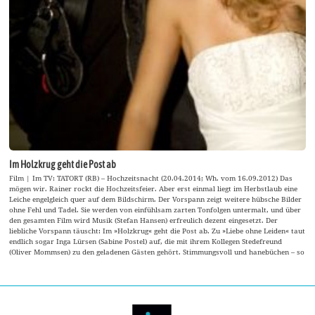
Im Holzkrug geht die Post ab
Film | Im TV: TATORT (RB) – Hochzeitsnacht (20.04.2014; Wh. vom 16.09.2012) Das
mögen wir. Rainer rockt die Hochzeitsfeier. Aber erst einmal liegt im Herbstlaub eine
Leiche engelgleich quer auf dem Bildschirm. Der Vorspann zeigt weitere hübsche Bilder
ohne Fehl und Tadel. Sie werden von einfühlsam zarten Tonfolgen untermalt, und über
den gesamten Film wird Musik (Stefan Hansen) erfreulich dezent eingesetzt. Der
liebliche Vorspann täuscht: Im »Holzkrug« geht die Post ab. Zu »Liebe ohne Leiden« taut
endlich sogar Inga Lürsen (Sabine Postel) auf, die mit ihrem Kollegen Stedefreund
(Oliver Mommsen) zu den geladenen Gästen gehört. Stimmungsvoll und hanebüchen – so