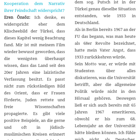
dem sog. Putsch ist in der
Kooperation dem Narrativ
Türkei genau dieselbe Situation
ihrer Feindschaft widerspricht?
entstanden, wie 1933 in
Eren Önsöz:
Ich denke, es
Deutschland.
widerspricht eher dem
Als in Berlin bereits 1967 an der
Klischeebild der Türkei, dass
FU das begann, was man heute
dieses Kapitel wenig Beachtung
als 68er Revolte bezeichnet,
fand. Mir ist mit meinem Film
hatte mein Vater Angst, dass
wieder bewusst geworden, dass
1933 zurückkehren würde.
die wenigsten überhaupt
Sein Motto war, er würde mit
wissen, dass das Land seit den
Studenten über alles
20er Jahren eine laizistische
diskutieren, was die Universität
Verfassung besitzt. Es passt
betrifft, aber die allgemeine
nicht zum rückständigen Bild
Politik würde nicht in den
des Orient, dass er Frauen
Hörsaal gehören. Deswegen
förderte, Juden rettete und
ließ er sich auch bereits mit 65
freie Wissenschaften
Jahren 1967 emeritieren,
propagierte. Es gibt viele
obwohl er bis zum 68.
positive Beispiele, an die gerne
Lebensjahr an der Universität
und oft in jüdisch-
hätte bleiben können. Ich fühle
muslimischen Kreisen erinnert
mich nicht als Deutscher,