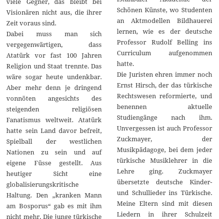
viele Gegner, das bleibt bei
Schönen Künste, wo Studenten
Visionären nicht aus, die ihrer
an Aktmodellen Bildhauerei
Zeit voraus sind.
lernen, wie es der deutsche
Dabei muss man sich
Professor Rudolf Belling ins
vergegenwärtigen, dass
Curriculum aufgenommen
Atatürk vor fast 100 Jahren
hatte.
Religion und Staat trennte. Das
Die Juristen ehren immer noch
wäre sogar heute undenkbar.
Ernst Hirsch, der das türkische
Aber mehr denn je dringend
Rechtswesen reformierte, und
vonnöten angesichts des
benennen aktuelle
steigenden religiösen
Studiengänge nach ihm.
Fanatismus weltweit. Atatürk
Unvergessen ist auch Professor
hatte sein Land davor befreit,
Zuckmayer, der
Spielball der westlichen
Musikpädagoge, bei dem jeder
Nationen zu sein und auf
türkische Musiklehrer in die
eigene Füsse gestellt. Aus
Lehre ging. Zuckmayer
heutiger Sicht eine
übersetzte deutsche Kinder-
globalisierungskritische
und Schullieder ins Türkische.
Haltung. Den „kranken Mann
Meine Eltern sind mit diesen
am Bosporus“ gab es mit ihm
Liedern in ihrer Schulzeit
nicht mehr. Die junge türkische