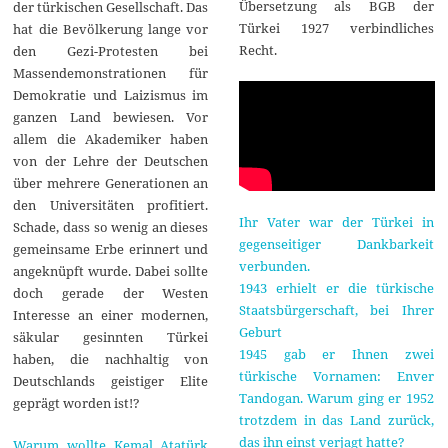
Übersetzung als BGB der
der türkischen Gesellschaft. Das
Türkei 1927 verbindliches
hat die Bevölkerung lange vor
Recht.
den Gezi-Protesten bei
Massendemonstrationen für
Demokratie und Laizismus im
ganzen Land bewiesen. Vor
allem die Akademiker haben
von der Lehre der Deutschen
über mehrere Generationen an
den Universitäten profitiert.
Ihr Vater war der Türkei in
Schade, dass so wenig an dieses
gegenseitiger Dankbarkeit
gemeinsame Erbe erinnert und
verbunden.
angeknüpft wurde. Dabei sollte
1943 erhielt er die türkische
doch gerade der Westen
Staatsbürgerschaft, bei Ihrer
Interesse an einer modernen,
Geburt
säkular gesinnten Türkei
1945 gab er Ihnen zwei
haben, die nachhaltig von
türkische Vornamen: Enver
Deutschlands geistiger Elite
Tandogan. Warum ging er 1952
geprägt worden ist!?
trotzdem in das Land zurück,
das ihn einst verjagt hatte?
Warum wollte Kemal Atatürk