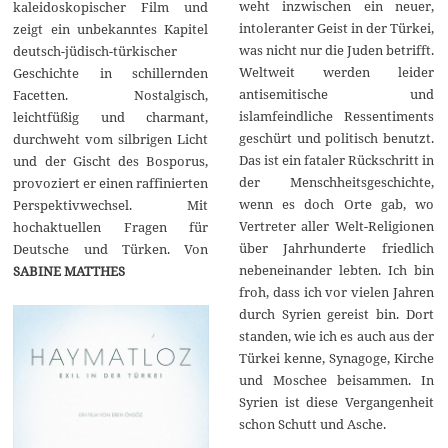
weht inzwischen ein neuer,
kaleidoskopischer Film und
intoleranter Geist in der Türkei,
zeigt ein unbekanntes Kapitel
was nicht nur die Juden betrifft.
deutsch-jüdisch-türkischer
Weltweit werden leider
Geschichte in schillernden
antisemitische und
Facetten. Nostalgisch,
islamfeindliche Ressentiments
leichtfüßig und charmant,
geschürt und politisch benutzt.
durchweht vom silbrigen Licht
Das ist ein fataler Rückschritt in
und der Gischt des Bosporus,
der Menschheitsgeschichte,
provoziert er einen raffinierten
wenn es doch Orte gab, wo
Perspektivwechsel. Mit
Vertreter aller Welt-Religionen
hochaktuellen Fragen für
über Jahrhunderte friedlich
Deutsche und Türken. Von
nebeneinander lebten. Ich bin
SABINE MATTHES
froh, dass ich vor vielen Jahren
durch Syrien gereist bin. Dort
standen, wie ich es auch aus der
Türkei kenne, Synagoge, Kirche
und Moschee beisammen. In
Syrien ist diese Vergangenheit
schon Schutt und Asche.