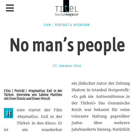
FILM
/
PORTRÄT & INTERVIEW
No man’s people
27. Oktober 2016
1
.
N
o
ein jüdischer Autor der Zeitung
v
e
Shalom in Istanbul festgestellt:
Film | Porträt | ›Haymatloz. Exil in der
m
Türkei‹. Interview von Sabine Matthes
»Es gab nie Antisemitismus in
b
mit Eren Önsöz und Enver Hirsch
e
der Türkei!« Das Osmanische
r
Reich war bekannt für seine
eute startet der Film
2
H
0
tolerante Haltung gegenüber
›Haymatloz. Exil in der
1
Juden über mehrere
Türkei‹ in den Kinos. Er
6
Jahrhunderte hinweg. Natürlich
ist ein wunderbar