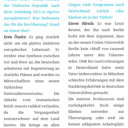
Gingen viele Emigranten nach
die Türkische Republik nach
Deutschland zurück oder
ihrer Gründung 1923 so rigoros
blieben sie in der Türkei?
europäisieren? Was bedeutete
Enver Hirsch:
Es war Ernst
das für die Bevölkerung? Stand
Reuter, der ihn nach Berlin
sie hinter ihm?
holte mit dem Argument, dass
Eren Önsöz:
Es ging Atatürk
an der neuen Freien Universität
nicht um ein plattes Imitieren
Berlin kein »Muff von tausend
europäischer Lebensart. Er
Jahren unter den Talaren«
strebte eine Synthese zwischen
wäre. 1948 bei Gastvorlesungen
Ost und West an. Die Deutschen
in Deutschland hatte mein
arbeiteten mit Begeisterung an
Vater insbesondere in München
Atatürks Plänen und wurden zu
schlechte Erfahrungen mit dem
Miterschaffern eines neuen
Nachkriegsbetrieb in deutschen
türkischen
Universitäten gemacht.
Nationalbewusstseins. Die
Die meisten Professoren sind
Abkehr vom Osmanischen
zurückgekehrt. Doch einige
Reich musste radikal verlaufen,
blieben entweder aus
da die Vergangenheit
Überzeugung oder weil sie
zentnerschwer auf dem Land
keinen adäquaten Arbeitsplatz
lastete: Die Kriege an allen