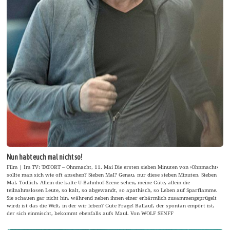
Nun habt euch mal nicht so!
Film | Im TV: TATORT – Ohnmacht, 11. Mai Die ersten sieben Minuten von ›Ohnmacht‹
sollte man sich wie oft ansehen? Sieben Mal? Genau, nur diese sieben Minuten. Sieben
Mal. Tödlich. Allein die kalte U-Bahnhof-Szene sehen, meine Güte, allein die
teilnahmslosen Leute, so kalt, so abgewandt, so apathisch, so Leben auf Sparflamme.
Sie schauen gar nicht hin, während neben ihnen einer erbärmlich zusammengeprügelt
wird; ist das die Welt, in der wir leben? Gute Frage! Ballauf, der spontan empört ist,
der sich einmischt, bekommt ebenfalls aufs Maul. Von WOLF SENFF