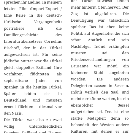
der Türkei sowieso keinen
sprechen ihr Ladino. In meinem
mehr hinterm Ofen hervor. Der
letzten Film ›Import-Export /
Zug ist abgefahren. Die
Eine Reise in die deutsch-
Demütigung war tatsächlich
türkische Vergangenheit‹
spürbar. Das ist eben keine
porträtiere ich die
Politik auf Augenhöhe, die sich
Familiengeschichte des
schon Atatürk und sein
Literaturübersetzers Cornelius
Nachfolger Inönü erkämpfen
Bischoff, der in der Türkei
mussten. Bei den
aufgewachsen ist. Für seine
Friedensverhandlungen von
jüdische Mutter war die Türkei
Lausanne war Inönü ein
gleich doppeltes Exilland: Ihre
kleinerer Stuhl angeboten
Vorfahren flüchteten als
worden. Die anderen
sephardische Juden von
Delegierten sassen in Sesseln.
Spanien in die heutige Türkei.
Inönü verließ den Saal und
Später lebten sie in
meinte er könne warten, bis ein
Deutschland und mussten
ebensolcher Sessel
erneut flüchten – diesmal vor
aufgetrieben sei. Das ist eine
den Nazis.
starke Metapher: denn so
Die Türkei war also zu zwei
behandelt der Westen andere
völlig unterschiedlichen
Kulturen, mit denen er zur
Epochen Exilland und Heimat