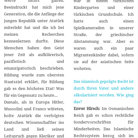
Werte nichts galten.
war in einem türkischen
Beeindruckt hat mich jene
Kindergarten und einer
Generation, die die Anfänge der
türkischen Grundschule. Ich
jungen Republik unter Atatürk
hatte auch einen
miterlebt hat und die ich bei
Spielkameraden in unserer
meinen Recherchen
Straße, der griechischer
kennenlernen durfte. Diese
Abstammung war. Aber es
Menschen haben den Geist
waren auch ein paar
jener Zeit als aufklärerisch,
Migrantenkinder dabei, sofern
pazifistisch und
sie auf der asiatischen Seite
emanzipatorisch beschrieben.
wohnten.
Bildung wurde zum obersten
Das islamisch geprägte Recht ist
Staatsziel erklärt, für Bildung
durch Ihren Vater und andere
gab es den höchsten Etat! Was
säkularisiert worden. Wie ging
für ein Gegensatz zu heute…
das?
Damals, als in Europa Hitler,
Enver Hirsch:
Im Osmanischen
Mussolini und Franco wüteten,
Reich gab es schon rechtliche
holte Atatürk die verfolgten
Sondervorschriften für
deutschen Wissenschaftler ins
Minderheiten. Das Islamische
Land und ließ seinen
Rechtssystem bezog sich im
Leitspruch gegen Kleriker und