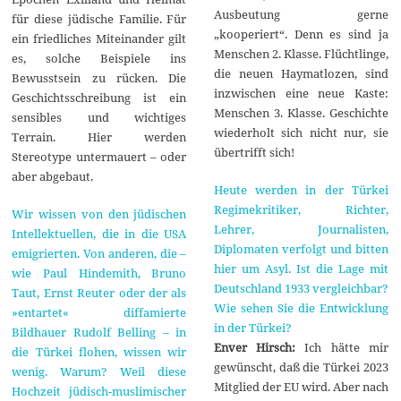
Ausbeutung gerne
für diese jüdische Familie. Für
„kooperiert“. Denn es sind ja
ein friedliches Miteinander gilt
Menschen 2. Klasse. Flüchtlinge,
es, solche Beispiele ins
die neuen Haymatlozen, sind
Bewusstsein zu rücken. Die
inzwischen eine neue Kaste:
Geschichtsschreibung ist ein
Menschen 3. Klasse. Geschichte
sensibles und wichtiges
wiederholt sich nicht nur, sie
Terrain. Hier werden
übertrifft sich!
Stereotype untermauert – oder
aber abgebaut.
Heute werden in der Türkei
Regimekritiker, Richter,
Wir wissen von den jüdischen
Lehrer, Journalisten,
Intellektuellen, die in die USA
Diplomaten verfolgt und bitten
emigrierten. Von anderen, die –
hier um Asyl. Ist die Lage mit
wie Paul Hindemith, Bruno
Deutschland 1933 vergleichbar?
Taut, Ernst Reuter oder der als
Wie sehen Sie die Entwicklung
»entartet« diffamierte
in der Türkei?
Bildhauer Rudolf Belling – in
Enver Hirsch:
Ich hätte mir
die Türkei flohen, wissen wir
gewünscht, daß die Türkei 2023
wenig. Warum? Weil diese
Mitglied der EU wird. Aber nach
Hochzeit jüdisch-muslimischer