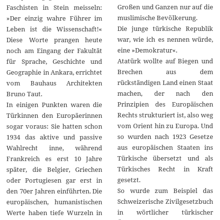
Großen und Ganzen nur auf die
Faschisten in Stein meisseln:
muslimische Bevölkerung.
»Der einzig wahre Führer im
Die junge türkische Republik
Leben ist die Wissenschaft!«
war, wie ich es nennen würde,
Diese Worte prangen heute
eine »Demokratur«.
noch am Eingang der Fakultät
Atatürk wollte auf Biegen und
für Sprache, Geschichte und
Brechen aus dem
Geographie in Ankara, errichtet
rückständigen Land einen Staat
vom Bauhaus Architekten
machen, der nach den
Bruno Taut.
Prinzipien des Europäischen
In einigen Punkten waren die
Rechts strukturiert ist, also weg
Türkinnen den Europäerinnen
vom Orient hin zu Europa. Und
sogar voraus: Sie hatten schon
so wurden nach 1923 Gesetze
1934 das aktive und passive
aus europäischen Staaten ins
Wahlrecht inne, während
Türkische übersetzt und als
Frankreich es erst 10 Jahre
Türkisches Recht in Kraft
später, die Belgier, Griechen
gesetzt.
oder Portugiesen gar erst in
So wurde zum Beispiel das
den 70er Jahren einführten. Die
Schweizerische Zivilgesetzbuch
europäischen, humanistischen
in wörtlicher türkischer
Werte haben tiefe Wurzeln in