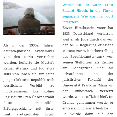
Warum ist Ihr Vater, Ernst
Eduard Hirsch, in die Türkei
gegangen? Wie war man dort
integriert?
Enver Hirsch:
Mein Vater hat
1933 Deutschland verlassen,
weil er als Jude durch das von
der NS – Regierung erlassene
Als in den 1930er Jahren
»Gesetz zur Wiederherstellung
deutsch-jüdische Akademiker
des Berufsbeamtentuns« von
von den Nazis vertrieben
seinen Stellungen als Richter
wurden, hofierte sie Mustafa
am Landgericht und als
Kemal Atatürk und lud etwa
Privatdozent an der
1000 von ihnen ein, um seine
juristischen Fakultät der
junge Türkische Republik nach
Universität Frankfurt/Main »in
westlichem Vorbild zu
den Ruhestand« versetzt
modernisieren. Die Kölner
wurde, wie es offiziell hieß. Im
Regisseurin Eren Önsöz erzählt
Grunde genommen wurde er
diese erstaunliche
entlassen und war arbeitslos.
Erfolgsgeschichte mit ihren
Er wurde dann auf den
fünf Protagonisten Engin