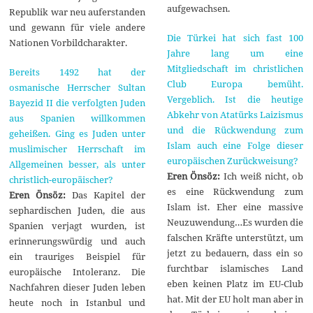
aufgewachsen.
Republik war neu auferstanden
und gewann für viele andere
Die Türkei hat sich fast 100
Nationen Vorbildcharakter.
Jahre lang um eine
Mitgliedschaft im christlichen
Bereits 1492 hat der
Club Europa bemüht.
osmanische Herrscher Sultan
Vergeblich. Ist die heutige
Bayezid II die verfolgten Juden
Abkehr von Atatürks Laizismus
aus Spanien willkommen
und die Rückwendung zum
geheißen. Ging es Juden unter
Islam auch eine Folge dieser
muslimischer Herrschaft im
europäischen Zurückweisung?
Allgemeinen besser, als unter
Eren Önsöz:
Ich weiß nicht, ob
christlich-europäischer?
es eine Rückwendung zum
Eren Önsöz:
Das Kapitel der
Islam ist. Eher eine massive
sephardischen Juden, die aus
Neuzuwendung…Es wurden die
Spanien verjagt wurden, ist
falschen Kräfte unterstützt, um
erinnerungswürdig und auch
jetzt zu bedauern, dass ein so
ein trauriges Beispiel für
furchtbar islamisches Land
europäische Intoleranz. Die
eben keinen Platz im EU-Club
Nachfahren dieser Juden leben
hat. Mit der EU holt man aber in
heute noch in Istanbul und