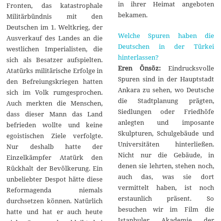
in ihrer Heimat angeboten
Fronten, das katastrophale
bekamen.
Militärbündnis mit den
Deutschen im 1. Weltkrieg, der
Welche Spuren haben die
Ausverkauf des Landes an die
Deutschen in der Türkei
westlichen Imperialisten, die
hinterlassen?
sich als Besatzer aufspielten.
Eren Önsöz:
Eindrucksvolle
Atatürks militärische Erfolge in
Spuren sind in der Hauptstadt
den Befreiungskriegen hatten
Ankara zu sehen, wo Deutsche
sich im Volk rumgesprochen.
die Stadtplanung prägten,
Auch merkten die Menschen,
Siedlungen oder Friedhöfe
dass dieser Mann das Land
anlegten und imposante
befrieden wollte und keine
Skulpturen, Schulgebäude und
egoistischen Ziele verfolgte.
Universitäten hinterließen.
Nur deshalb hatte der
Nicht nur die Gebäude, in
Einzelkämpfer Atatürk den
denen sie lehrten, stehen noch,
Rückhalt der Bevölkerung. Ein
auch das, was sie dort
unbeliebter Despot hätte diese
vermittelt haben, ist noch
Reformagenda niemals
erstaunlich präsent. So
durchsetzen können. Natürlich
besuchen wir im Film die
hatte und hat er auch heute
Istanbuler Akademie der