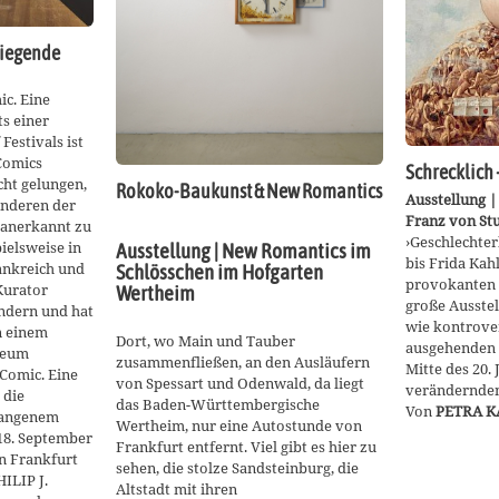
liegende
ic. Eine
s einer
Festivals ist
Comics
Schrecklich 
cht gelungen,
Rokoko-Baukunst & New Romantics
Ausstellung |
anderen der
Franz von Stu
 anerkannt zu
›Geschlechte
ielsweise in
Ausstellung | New Romantics im
bis Frida Kah
ankreich und
Schlösschen im Hofgarten
provokanten T
Kurator
Wertheim
große Ausste
ndern und hat
wie kontrove
n einem
Dort, wo Main und Tauber
ausgehenden 1
seum
zusammenfließen, an den Ausläufern
Mitte des 20. 
 Comic. Eine
von Spessart und Odenwald, da liegt
verändernden 
 die
das Baden-Württembergische
Von
PETRA 
rgangenem
Wertheim, nur eine Autostunde von
18. September
Frankfurt entfernt. Viel gibt es hier zu
in Frankfurt
sehen, die stolze Sandsteinburg, die
ILIP J.
Altstadt mit ihren