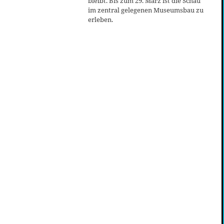
bleibt. Bis zum 29. März ist die Schau
im zentral gelegenen Museumsbau zu
erleben.