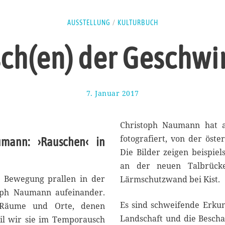
AUSSTELLUNG
/
KULTURBUCH
ch(en) der Geschwi
7. Januar 2017
1
1
.
J
Christoph Naumann hat a
a
fotografiert, von der öste
umann: ›Rauschen‹ in
n
Die Bilder zeigen beispie
u
a
an der neuen Talbrücke
r
 Bewegung prallen in der
Lärmschutzwand bei Kist.
2
oph Naumann aufeinander.
0
1
Es sind schweifende Erkun
n Räume und Orte, denen
7
Landschaft und die Bescha
il wir sie im Temporausch