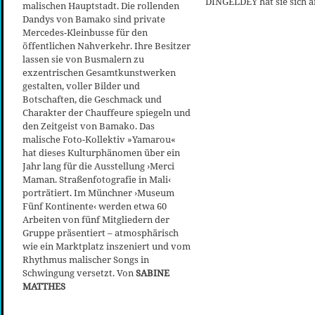
DINGELDEY hat sie sich 
malischen Hauptstadt. Die rollenden
Dandys von Bamako sind private
Mercedes-Kleinbusse für den
öffentlichen Nahverkehr. Ihre Besitzer
lassen sie von Busmalern zu
exzentrischen Gesamtkunstwerken
gestalten, voller Bilder und
Botschaften, die Geschmack und
Charakter der Chauffeure spiegeln und
den Zeitgeist von Bamako. Das
malische Foto-Kollektiv »Yamarou«
hat dieses Kulturphänomen über ein
Jahr lang für die Ausstellung ›Merci
Maman. Straßenfotografie in Mali‹
porträtiert. Im Münchner ›Museum
Fünf Kontinente‹ werden etwa 60
Arbeiten von fünf Mitgliedern der
Gruppe präsentiert – atmosphärisch
wie ein Marktplatz inszeniert und vom
Rhythmus malischer Songs in
Schwingung versetzt. Von
SABINE
MATTHES