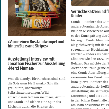
Verrückte Katzen und f
Kinder
Comic | Pioniere des Com
andere Avantgarde Abseit
kleinen Nischenszene auf 
es der Kunstgattung des 
bislang in Deutschland ni
»Vorne einen Russlandwimpel und
als gleichwertig mit den 
hinten Stars and Stripes«
sogenannten Hochkultur
werden – anders als beisp
Ausstellung | Interview mit
Ländern wie den USA, Fr
Jonathan Fischer zur Ausstellung
Belgien. Das möchte der 
›Merci Maman‹
Alexander Braun gerne ä
eine Comic-Ausstellung i
renommierten Kunstmu
Was die Dandys für Kinshasa sind, sind
konzipiert: ›Pioniere des
die Sotramas für Bamako. Schrille,
andere Avantgarde‹ heißt
grellbunte, übermütige
Ausstellung, die seit ve
Selbstinszenierungen. Wild
Donnerstag und bis zum 
entschlossen trotzen sie Chaos, Armut
in der Schirn Kunsthalle 
und Staub und ziehen eine Spur des
am Main besuchbar ist. PH
Lächelns durch die Straßen der