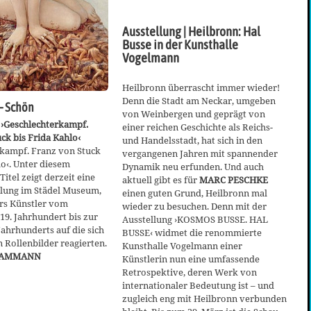
Ausstellung | Heilbronn: Hal
Busse in der Kunsthalle
Vogelmann
Heilbronn überrascht immer wieder!
Denn die Stadt am Neckar, umgeben
– Schön
von Weinbergen und geprägt von
 ›Geschlechterkampf.
einer reichen Geschichte als Reichs-
ck bis Frida Kahlo‹
und Handelsstadt, hat sich in den
rkampf. Franz von Stuck
vergangenen Jahren mit spannender
lo‹. Unter diesem
Dynamik neu erfunden. Und auch
itel zeigt derzeit eine
aktuell gibt es für
MARC PESCHKE
llung im Städel Museum,
einen guten Grund, Heilbronn mal
rs Künstler vom
wieder zu besuchen. Denn mit der
9. Jahrhundert bis zur
Ausstellung ›KOSMOS BUSSE. HAL
Jahrhunderts auf die sich
BUSSE‹ widmet die renommierte
Rollenbilder reagierten.
Kunsthalle Vogelmann einer
KAMMANN
Künstlerin nun eine umfassende
Retrospektive, deren Werk von
internationaler Bedeutung ist – und
zugleich eng mit Heilbronn verbunden