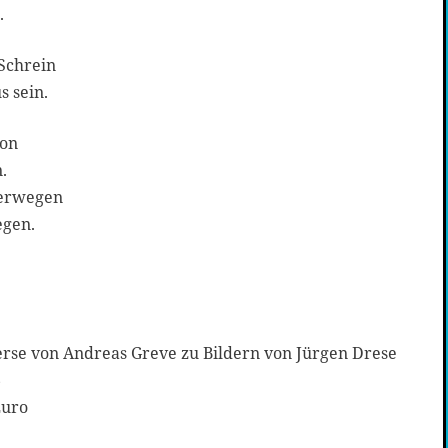
.
Schrein
s sein.
son
.
 verwegen
egen.
erse von Andreas Greve zu Bildern von Jürgen Drese
6
Euro