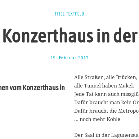
TITEL-TEXTFELD
Konzerthaus in der
19. Februar 2017
1
9
.
F
Alle Straßen, alle Brücken,
e
alle Tunnel haben Makel.
imen vom Konzerthaus in
b
Jede Tat kann auch missglü
r
u
Dafür braucht man kein Or
a
Dafür braucht die Metropo
r
… noch mehr Kohle.
2
0
1
Der Saal in der Lagunensta
7