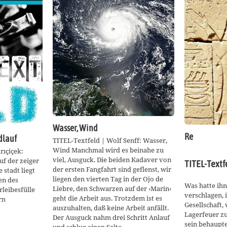
Wasser, Wind
Re
dlauf
TITEL-Textfeld | Wolf Senff: Wasser,
Wind Manchmal wird es beinahe zu
rıçiçek:
viel, Ausguck. Die beiden Kadaver von
uf der zeiger
TITEL-Textfe
der ersten Fangfahrt sind geflenst, wir
 stadt liegt
liegen den vierten Tag in der Ojo de
en des
Was hatte ihn
Liebre, den Schwarzen auf der ›Marin‹
leibesfülle
verschlagen, 
geht die Arbeit aus. Trotzdem ist es
rn
Gesellschaft,
auszuhalten, daß keine Arbeit anfällt.
Lagerfeuer zu
Der Ausguck nahm drei Schritt Anlauf
sein behaupte