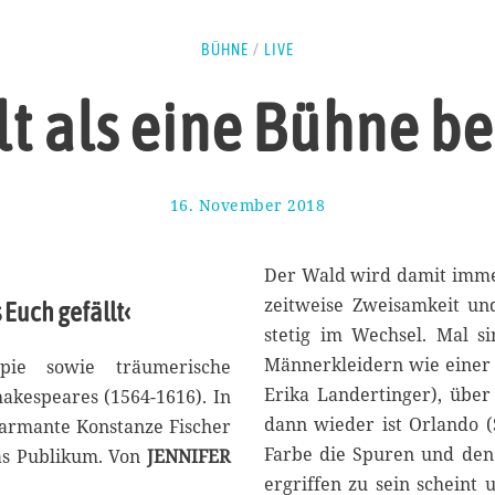
BÜHNE
/
LIVE
t als eine Bühne b
16. November 2018
1
9
.
N
Der Wald wird damit immer
o
zeitweise Zweisamkeit und
 Euch gefällt‹
v
stetig im Wechsel. Mal si
e
m
Männerkleidern wie eine
opie sowie träumerische
b
Erika Landertinger), über
akespeares (1564-1616). In
e
dann wieder ist Orlando (S
harmante Konstanze Fischer
r
2
Farbe die Spuren und den 
as Publikum. Von
JENNIFER
0
ergriffen zu sein scheint 
1