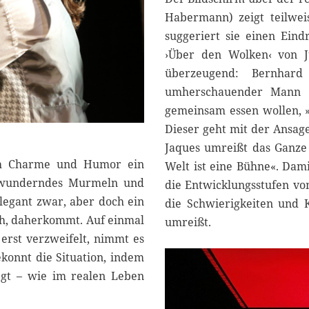
Habermann) zeigt teilwe
suggeriert sie einen Ein
›Über den Wolken‹ von J
überzeugend: Bernhard
umherschauender Mann m
gemeinsam essen wollen, 
Dieser geht mit der Ansage
Jaques umreißt das Ganze
rch Charme und Humor ein
Welt ist eine Bühne«. Dami
erwunderndes Murmeln und
die Entwicklungsstufen vo
elegant zwar, aber doch ein
die Schwierigkeiten und 
uh, daherkommt. Auf einmal
umreißt.
 erst verzweifelt, nimmt es
onnt die Situation, indem
egt – wie im realen Leben