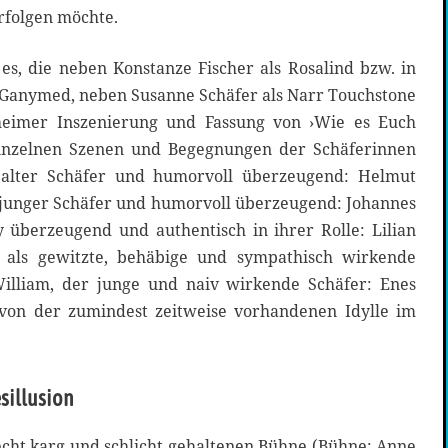
rfolgen möchte.
t es, die neben Konstanze Fischer als Rosalind bzw. in
s Ganymed, neben Susanne Schäfer als Narr Touchstone
heimer Inszenierung und Fassung von ›Wie es Euch
 alter Schäfer und humorvoll überzeugend: Helmut
n junger Schäfer und humorvoll überzeugend: Johannes
y überzeugend und authentisch in ihrer Rolle: Lilian
als gewitzte, behäbige und sympathisch wirkende
illiam, der junge und naiv wirkende Schäfer: Enes
von der zumindest zeitweise vorhandenen Idylle im
sillusion
echt karg und schlicht gehaltenen Bühne (Bühne: Anne