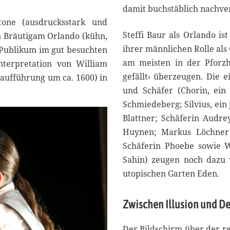
damit buchstäblich nachve
8
one (ausdrucksstark und
Steffi Baur als Orlando is
n Bräutigam Orlando (kühn,
ihrer männlichen Rolle al
s Publikum im gut besuchten
am meisten in der Pforz
terpretation von William
gefällt‹ überzeugen. Die einzelnen Szenen und Begegnungen der Schäferinnen
Uraufführung um ca. 1600) in
und Schäfer (Chorin, ein
Schmiedeberg; Silvius, ei
Blattner; Schäferin Audre
Huynen; Markus Löchner 
Schäferin Phoebe sowie W
Sahin) zeugen noch dazu 
utopischen Garten Eden.
Zwischen Illusion und De
Der Bildschirm über der r