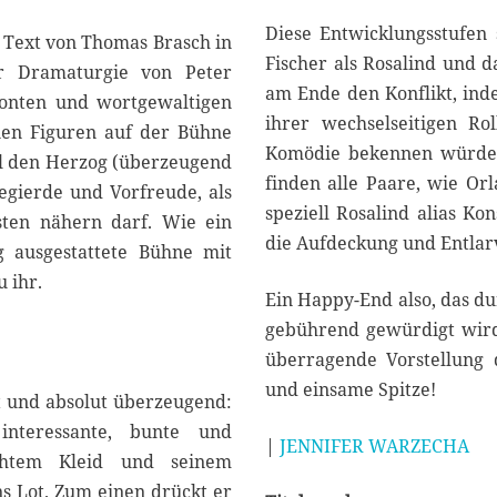
Diese Entwicklungsstufen 
 Text von Thomas Brasch in
Fischer als Rosalind und da
r Dramaturgie von Peter
am Ende den Konflikt, inde
tonten und wortgewaltigen
ihrer wechselseitigen Ro
lnen Figuren auf der Bühne
Komödie bekennen würde,
iel den Herzog (überzeugend
finden alle Paare, wie O
Begierde und Vorfreude, als
speziell Rosalind alias Ko
sten nähern darf. Wie ein
die Aufdeckung und Entlarv
g ausgestattete Bühne mit
 ihr.
Ein Happy-End also, das d
gebührend gewürdigt wird.
überragende Vorstellung 
und einsame Spitze!
t und absolut überzeugend:
interessante, bunte und
|
JENNIFER WARZECHA
schtem Kleid und seinem
ns Lot. Zum einen drückt er