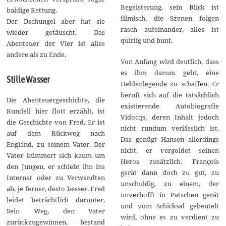
Begeisterung, sein Blick ist
baldige Rettung.
filmisch, die Szenen folgen
Der Dschungel aber hat sie
rasch aufeinander, alles ist
wieder getäuscht. Das
quirlig und bunt.
Abenteuer der Vier ist alles
andere als zu Ende.
Von Anfang wird deutlich, dass
es ihm darum geht, eine
Stille Wasser
Heldenlegende zu schaffen. Er
beruft sich auf die tatsächlich
Die Abenteuergeschichte, die
existierende Autobiografie
Rundell hier flott erzählt, ist
Vidocqs, deren Inhalt jedoch
die Geschichte von Fred. Er ist
nicht rundum verlässlich ist.
auf dem Rückweg nach
Das genügt Hansen allerdings
England, zu seinem Vater. Der
nicht, er vergoldet seinen
Vater kümmert sich kaum um
Heros zusätzlich. François
den Jungen, er schiebt ihn ins
gerät dann doch zu gut, zu
Internat oder zu Verwandten
unschuldig, zu einem, der
ab, je ferner, desto besser. Fred
unverhofft in Patschen gerät
leidet beträchtlich darunter.
und vom Schicksal gebeutelt
Sein Weg, den Vater
wird, ohne es zu verdient zu
zurückzugewinnen, bestand