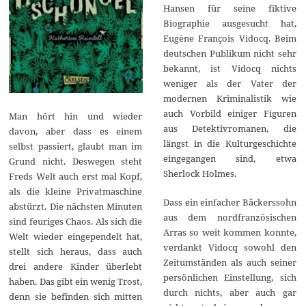
Hansen für seine fiktive
Biographie ausgesucht hat,
Eugène François Vidocq. Beim
deutschen Publikum nicht sehr
bekannt, ist Vidocq nichts
weniger als der Vater der
modernen Kriminalistik wie
auch Vorbild einiger Figuren
Man hört hin und wieder
aus Detektivromanen, die
davon, aber dass es einem
längst in die Kulturgeschichte
selbst passiert, glaubt man im
eingegangen sind, etwa
Grund nicht. Deswegen steht
Sherlock Holmes.
Freds Welt auch erst mal Kopf,
als die kleine Privatmaschine
Dass ein einfacher Bäckerssohn
abstürzt. Die nächsten Minuten
aus dem nordfranzösischen
sind feuriges Chaos. Als sich die
Arras so weit kommen konnte,
Welt wieder eingependelt hat,
verdankt Vidocq sowohl den
stellt sich heraus, dass auch
Zeitumständen als auch seiner
drei andere Kinder überlebt
persönlichen Einstellung, sich
haben. Das gibt ein wenig Trost,
durch nichts, aber auch gar
denn sie befinden sich mitten