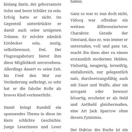
haben.
bislang darin, der gehorsamste
Sohn und beste Schüler zu sein.
Ganz so war es nun doch nicht,
Erfolg hatte er nicht. Im
Vidocq war offenbar ein
Gegenteil unterdrückte er
weitaus differenzierterer
damit auch seine ureigenen
Charakter. Gerade der
Träume. Er möchte nämlich
Umstand, dass er, was immer er
Entdecker sein, mutig,
unternahm, voll und ganz tat,
selbstbewusst, frei. Der
macht ihn dann aber zu einem
Flugzeugabsturz bietet ihm
erstaunlich modernen Helden.
diese Möglichkeit unversehens.
Vielseitig, neugierig, lerneifrig,
Allerdings dauert es seine Zeit,
einfallsreich, nur gelegentlich
bis Fred den Mut zur
naiv, durchsetzungsfähig auch
Veränderung aufbringt, so sehr
mit Faust und Waffe, aber nie
hat er die falsche Rolle als
arrogant oder bewusst
braves Kind verinnerlicht.
bösartig, erscheint er als Held
und Antiheld gleichermaßen,
Damit bringt Rundell ein
eine Art Jack Sparrow ohne
spannendes Thema in diese im
dessen Zynismus.
Kern schlichte Geschichte.
Junge Leserinnen und Leser
Der Duktus des Buchs ist ein