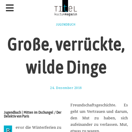
JUGENDBUCH
Große, verrückte,
wilde Dinge
24. Dezember 2018
3
0
.
D
Freundschaftsgeschichte. Es
e
z
geht um Vertrauen und darum,
Jugendbuch | Mitten im Dschungel / Der
e
Detektiv von Paris
den Mut zu haben, sich
m
b
aufeinander zu verlassen. Mut,
evor die Winterferien zu
e
B
etwas zu wagen.
r