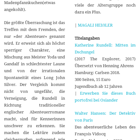
Madenpfannkuchen(etwas
viele der Altersgruppe noch
angekohlt).
dazu ein Plus.
Die größte Überraschung ist das
|
MAGALI HEIẞLER
Treffen mit dem Fremden, der
nur »der Abenteuer« genannt
Titelangaben
wird. Er erweist sich als höchst
Katherine Rundell: Mitten im
sperriger Charakter, eine
Dschungel
Mischung aus Meister Yoda und
(2017 The Explorer, 2017)
Gandalf in schlechtester Laune
Übersetzt von Henning Ahrens
und von der irrationalen
Hamburg: Carlsen 2018.
Spontaneität eines Long John
300 Seiten, 15 Euro
Silver. Der Vergleich kommt
Jugendbuch ab 12 Jahren
nicht von ungefähr, die
|
Erwerben Sie dieses Buch
Verneigung, die Rundell in
portofrei bei Osiander
Richtung traditioneller
englischer Abenteuerromane
Walter Hansen: Der Detektiv
macht, sind für Kennerinnen
von Paris
unschwer zu erkennen. Sie
Das abenteuerliche Leben des
machen die Lektüre zudem
François Vidocq
gleichermaßen aufregend wie