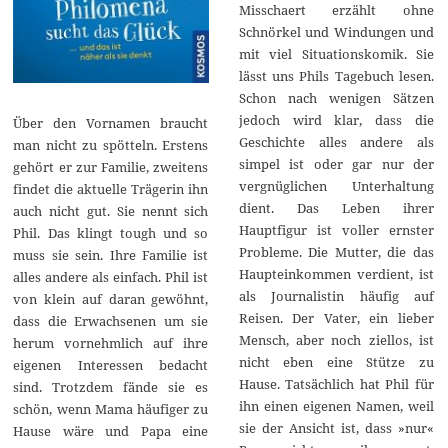
Misschaert erzählt ohne
Schnörkel und Windungen und
mit viel Situationskomik. Sie
lässt uns Phils Tagebuch lesen.
Schon nach wenigen Sätzen
jedoch wird klar, dass die
Über den Vornamen braucht
Geschichte alles andere als
man nicht zu spötteln. Erstens
simpel ist oder gar nur der
gehört er zur Familie, zweitens
vergnüglichen Unterhaltung
findet die aktuelle Trägerin ihn
dient. Das Leben ihrer
auch nicht gut. Sie nennt sich
Hauptfigur ist voller ernster
Phil. Das klingt tough und so
Probleme. Die Mutter, die das
muss sie sein. Ihre Familie ist
Haupteinkommen verdient, ist
alles andere als einfach. Phil ist
als Journalistin häufig auf
von klein auf daran gewöhnt,
Reisen. Der Vater, ein lieber
dass die Erwachsenen um sie
Mensch, aber noch ziellos, ist
herum vornehmlich auf ihre
nicht eben eine Stütze zu
eigenen Interessen bedacht
Hause. Tatsächlich hat Phil für
sind. Trotzdem fände sie es
ihn einen eigenen Namen, weil
schön, wenn Mama häufiger zu
sie der Ansicht ist, dass »nur«
Hause wäre und Papa eine