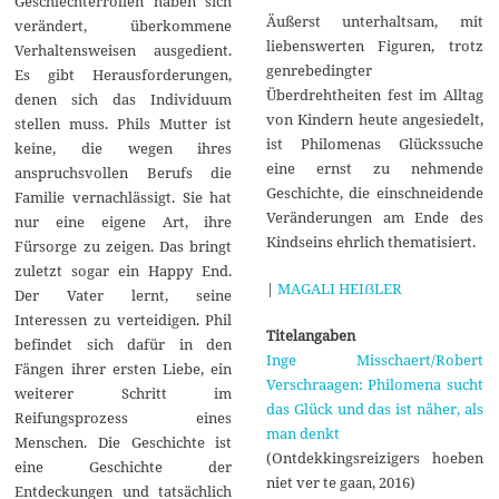
Geschlechterrollen haben sich
Äußerst unterhaltsam, mit
verändert, überkommene
liebenswerten Figuren, trotz
Verhaltensweisen ausgedient.
genrebedingter
Es gibt Herausforderungen,
Überdrehtheiten fest im Alltag
denen sich das Individuum
von Kindern heute angesiedelt,
stellen muss. Phils Mutter ist
ist Philomenas Glückssuche
keine, die wegen ihres
eine ernst zu nehmende
anspruchsvollen Berufs die
Geschichte, die einschneidende
Familie vernachlässigt. Sie hat
Veränderungen am Ende des
nur eine eigene Art, ihre
Kindseins ehrlich thematisiert.
Fürsorge zu zeigen. Das bringt
zuletzt sogar ein Happy End.
|
MAGALI HEIẞLER
Der Vater lernt, seine
Interessen zu verteidigen. Phil
Titelangaben
befindet sich dafür in den
Inge Misschaert/Robert
Fängen ihrer ersten Liebe, ein
Verschraagen: Philomena sucht
weiterer Schritt im
das Glück und das ist näher, als
Reifungsprozess eines
man denkt
Menschen. Die Geschichte ist
(Ontdekkingsreizigers hoeben
eine Geschichte der
niet ver te gaan, 2016)
Entdeckungen und tatsächlich