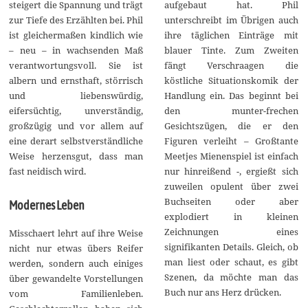
steigert die Spannung und trägt
aufgebaut hat. Phil
zur Tiefe des Erzählten bei. Phil
unterschreibt im Übrigen auch
ist gleichermaßen kindlich wie
ihre täglichen Einträge mit
– neu – in wachsenden Maß
blauer Tinte. Zum Zweiten
verantwortungsvoll. Sie ist
fängt Verschraagen die
albern und ernsthaft, störrisch
köstliche Situationskomik der
und liebenswürdig,
Handlung ein. Das beginnt bei
eifersüchtig, unverständig,
den munter-frechen
großzügig und vor allem auf
Gesichtszügen, die er den
eine derart selbstverständliche
Figuren verleiht – Großtante
Weise herzensgut, dass man
Meetjes Mienenspiel ist einfach
fast neidisch wird.
nur hinreißend -, ergießt sich
zuweilen opulent über zwei
Buchseiten oder aber
Modernes Leben
explodiert in kleinen
Zeichnungen eines
Misschaert lehrt auf ihre Weise
signifikanten Details. Gleich, ob
nicht nur etwas übers Reifer
man liest oder schaut, es gibt
werden, sondern auch einiges
Szenen, da möchte man das
über gewandelte Vorstellungen
Buch nur ans Herz drücken.
vom Familienleben.