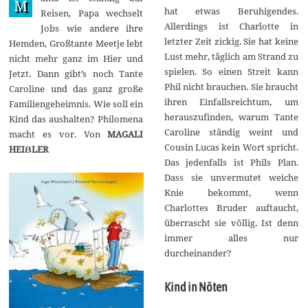
M
hat etwas Beruhigendes.
1
Reisen, Papa wechselt
9
Allerdings ist Charlotte in
Jobs wie andere ihre
letzter Zeit zickig. Sie hat keine
Hemden, Großtante Meetje lebt
Lust mehr, täglich am Strand zu
nicht mehr ganz im Hier und
spielen. So einen Streit kann
Jetzt. Dann gibt’s noch Tante
Phil nicht brauchen. Sie braucht
Caroline und das ganz große
ihren Einfallsreichtum, um
Familiengeheimnis. Wie soll ein
herauszufinden, warum Tante
Kind das aushalten? Philomena
Caroline ständig weint und
macht es vor. Von
MAGALI
Cousin Lucas kein Wort spricht.
HEIẞLER
Das jedenfalls ist Phils Plan.
Dass sie unvermutet weiche
Knie bekommt, wenn
Charlottes Bruder auftaucht,
überrascht sie völlig. Ist denn
immer alles nur
durcheinander?
Kind in Nöten