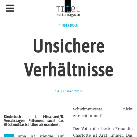
KINDERBUCH
Unsichere
Verhältnisse
14. Januar 2019
1
7
.
J
Schwimmweste nicht
a
n
zurechtkommt!
Kinderbuch | I. Misschaert/R.
u
Verschraagen: Philomena sucht das
a
Glück und das ist näher, als man denkt
r
Der Vater der besten Freundin
2
Charlotte ist Arzt. Immer. Das
ama ist ständig auf
0