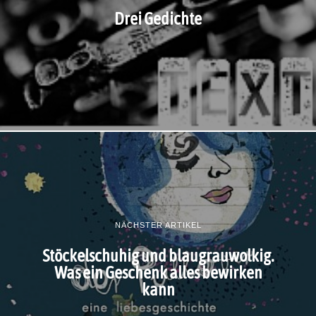
Drei Gedichte
NÄCHSTER ARTIKEL
Stöckelschuhig und blaugrauwolkig.
Was ein Geschenk alles bewirken
kann