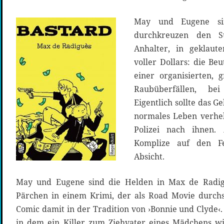
May und Eugene sin
durchkreuzen den S
Anhalter, in geklaut
voller Dollars: die Be
einer organisierten, 
Raubüberfällen, be
Eigentlich sollte das Ge
normales Leben verhel
Polizei nach ihnen.
Komplize auf den F
Absicht.
May und Eugene sind die Helden in Max de Radigu
Pärchen in einem Krimi, der als Road Movie durchst
Comic damit in der Tradition von ›Bonnie und Clyde‹.
in dem ein Killer zum Ziehvater eines Mädchens w