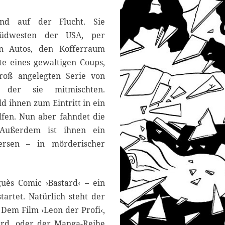
d auf der Flucht. Sie
üdwesten der USA, per
en Autos, den Kofferraum
ute eines gewaltigen Coups,
groß angelegten Serie von
i der sie mitmischten.
ld ihnen zum Eintritt in ein
fen. Nun aber fahndet die
 Außerdem ist ihnen ein
ersen – in mörderischer
ès Comic ›Bastard‹ – ein
artet. Natürlich steht der
 Dem Film ›Leon der Profi‹,
ird, oder der Manga-Reihe