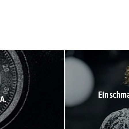
Ein schma
A.