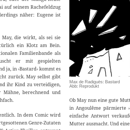
ai auf seinem Rachefeldzug
lerdings näher: Eugene ist
ay, die wirkt, als sei sie
ürlich ein Klotz am Bein.
ionalen Familienbande als
äuscht er mit gespielten
d ja, in ›Bastard‹ kommt es
cht zurück. May selbst gibt
Max de Radiguès: Bastard
und ihr Kind zu verteidigen,
Abb: Reprodukt
er Mähne, berechnend und
Ob May nun eine gute Mutte
hfach.
in Angoulême pärmierte ›B
gentlich. In dem Comic wird
einfache Antwort verkauf
artgesottenen Genre-Zutaten
Mutter ausmacht. Und eine