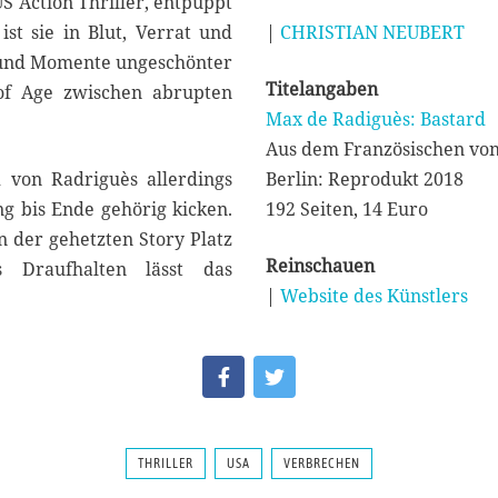
S Action Thriller, entpuppt
|
CHRISTIAN NEUBERT
ist sie in Blut, Verrat und
n und Momente ungeschönter
Titelangaben
of Age zwischen abrupten
Max de Radiguès: Bastard
Aus dem Französischen von
Berlin: Reprodukt 2018
d von Radriguès allerdings
192 Seiten, 14 Euro
ng bis Ende gehörig kicken.
en der gehetzten Story Platz
Reinschauen
s Draufhalten lässt das
|
Website des Künstlers
THRILLER
USA
VERBRECHEN