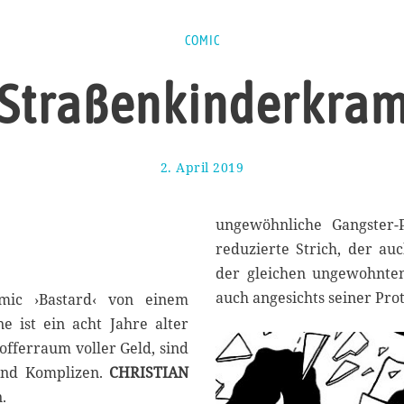
COMIC
Straßenkinderkra
2. April 2019
8
.
A
p
ungewöhnliche Gangster-
r
reduzierte Strich, der auc
i
der gleichen ungewohnten
l
2
auch angesichts seiner Pro
mic ›Bastard‹ von einem
0
 ist ein acht Jahre alter
1
offerraum voller Geld, sind
9
 und Komplizen.
CHRISTIAN
.