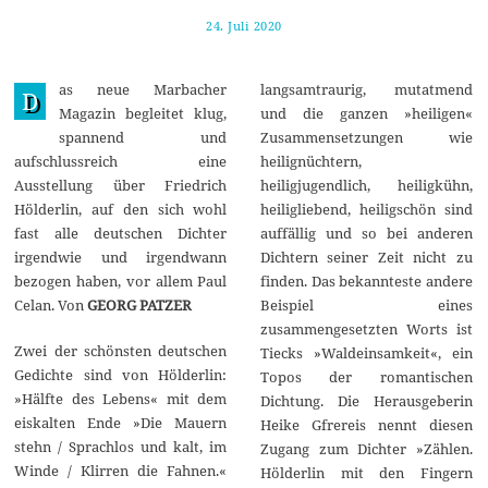
24. Juli 2020
2
7
.
J
as neue Marbacher
langsamtraurig, mutatmend
u
D
l
Magazin begleitet klug,
und die ganzen »heiligen«
i
spannend und
Zusammensetzungen wie
2
0
aufschlussreich eine
heilignüchtern,
2
Ausstellung über Friedrich
heiligjugendlich, heiligkühn,
0
Hölderlin, auf den sich wohl
heiligliebend, heiligschön sind
fast alle deutschen Dichter
auffällig und so bei anderen
irgendwie und irgendwann
Dichtern seiner Zeit nicht zu
bezogen haben, vor allem Paul
finden. Das bekannteste andere
Celan. Von
GEORG PATZER
Beispiel eines
zusammengesetzten Worts ist
Zwei der schönsten deutschen
Tiecks »Waldeinsamkeit«, ein
Gedichte sind von Hölderlin:
Topos der romantischen
»Hälfte des Lebens« mit dem
Dichtung. Die Herausgeberin
eiskalten Ende »Die Mauern
Heike Gfrereis nennt diesen
stehn / Sprachlos und kalt, im
Zugang zum Dichter »Zählen.
Winde / Klirren die Fahnen.«
Hölderlin mit den Fingern