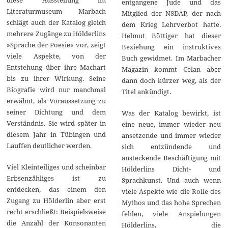
entgangene Jude und das
Literaturmuseum Marbach
Mitglied der NSDAP, der nach
schlägt auch der Katalog gleich
dem Krieg Lehrverbot hatte.
mehrere Zugänge zu Hölderlins
Helmut Böttiger hat dieser
»Sprache der Poesie« vor, zeigt
Beziehung ein instruktives
viele Aspekte, von der
Buch gewidmet. Im Marbacher
Entstehung über ihre Machart
Magazin kommt Celan aber
bis zu ihrer Wirkung. Seine
dann doch kürzer weg, als der
Biografie wird nur manchmal
Titel ankündigt.
erwähnt, als Voraussetzung zu
seiner Dichtung und dem
Was der Katalog bewirkt, ist
Verständnis. Sie wird später in
eine neue, immer wieder neu
diesem Jahr in Tübingen und
ansetzende und immer wieder
Lauffen deutlicher werden.
sich entzündende und
ansteckende Beschäftigung mit
Viel Kleinteiliges und scheinbar
Hölderlins Dicht- und
Erbsenzähliges ist zu
Sprachkunst. Und auch wenn
entdecken, das einem den
viele Aspekte wie die Rolle des
Zugang zu Hölderlin aber erst
Mythos und das hohe Sprechen
recht erschließt: Beispielsweise
fehlen, viele Anspielungen
die Anzahl der Konsonanten
Hölderlins, die