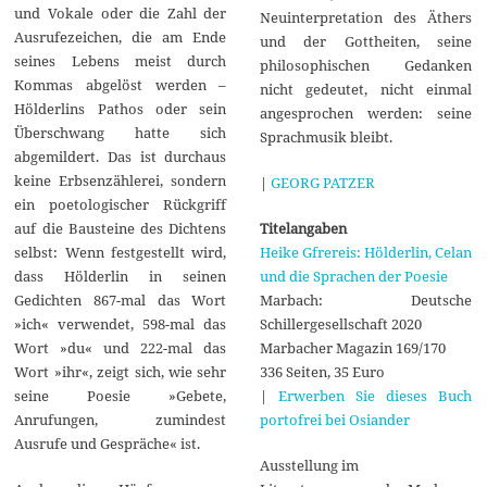
und Vokale oder die Zahl der
Neuinterpretation des Äthers
Ausrufezeichen, die am Ende
und der Gottheiten, seine
seines Lebens meist durch
philosophischen Gedanken
Kommas abgelöst werden –
nicht gedeutet, nicht einmal
Hölderlins Pathos oder sein
angesprochen werden: seine
Überschwang hatte sich
Sprachmusik bleibt.
abgemildert. Das ist durchaus
keine Erbsenzählerei, sondern
|
GEORG PATZER
ein poetologischer Rückgriff
Titelangaben
auf die Bausteine des Dichtens
Heike Gfrereis: Hölderlin, Celan
selbst: Wenn festgestellt wird,
und die Sprachen der Poesie
dass Hölderlin in seinen
Marbach: Deutsche
Gedichten 867-mal das Wort
Schillergesellschaft 2020
»ich« verwendet, 598-mal das
Marbacher Magazin 169/170
Wort »du« und 222-mal das
336 Seiten, 35 Euro
Wort »ihr«, zeigt sich, wie sehr
|
Erwerben Sie dieses Buch
seine Poesie »Gebete,
portofrei bei Osiander
Anrufungen, zumindest
Ausrufe und Gespräche« ist.
Ausstellung im