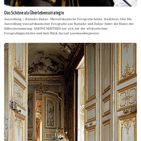
Das Schöne als Überlebensstrategie
Ausstellung | Bamako-Dakar. Westafrikanische Fotografie heute. Stadthaus Ulm Die
Ausstellung westafrikanischer Fotografie aus Bamako und Dakar feiert die Kunst der
Selbstinszenierung. SABINE MATTHES hat sich mit der afrikanischen
Fotografiegeschichte und dem Blick darauf auseinandergesetzt.