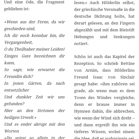
Und eine Ode, die Fragment
lesen.« Auch Hölderlin selbst,
geblieben ist:
der griechische Versmaße in die
deutsche Dichtung holte, hat
»Wenn aus der Ferne, da wir
derart gelesen, an den Fingern
geschieden sind,
abgezählt und mit dem Bleistift
Ich dir noch kennbar bin, die
Hebungen und Senkungen
Vergangenheit,
notiert.
O du Theilhaber meiner Leiden!
Einiges Gute bezeichnen dir
Schön ist auch das Kapitel der
kann,
Rezeption. So schrieb Bettine
So sage, wie erwartet die
von Arnim, dass Hölderlins
Freundin dich?
Freund Isaac von Sinclair
In jenen Gärten, da nach
gesagt habe: »ihm zuhören sei
entsetzlicher
grade, als wenn man es dem
Und dunkler Zeit wir uns
Tosen des Windes vergleiche,
gefunden?
denn er brause immer in
Hier an den Strömen der
Hymnen dahin, die abbrechen,
heiligen Urwelt.«
wie wenn der Wind sich dreht –
Und es endet abrupt mit den
und dann ergreift ihn wie ein
Worten
tieferes Wissen, wobei einem
»Du seiest so allein in der
die Idee, daß er wahnsinnig sei,