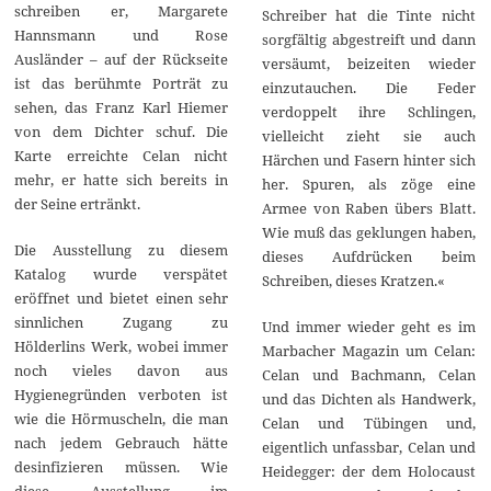
schreiben er, Margarete
Schreiber hat die Tinte nicht
Hannsmann und Rose
sorgfältig abgestreift und dann
Ausländer – auf der Rückseite
versäumt, beizeiten wieder
ist das berühmte Porträt zu
einzutauchen. Die Feder
sehen, das Franz Karl Hiemer
verdoppelt ihre Schlingen,
von dem Dichter schuf. Die
vielleicht zieht sie auch
Karte erreichte Celan nicht
Härchen und Fasern hinter sich
mehr, er hatte sich bereits in
her. Spuren, als zöge eine
der Seine ertränkt.
Armee von Raben übers Blatt.
Wie muß das geklungen haben,
Die Ausstellung zu diesem
dieses Aufdrücken beim
Katalog wurde verspätet
Schreiben, dieses Kratzen.«
eröffnet und bietet einen sehr
sinnlichen Zugang zu
Und immer wieder geht es im
Hölderlins Werk, wobei immer
Marbacher Magazin um Celan:
noch vieles davon aus
Celan und Bachmann, Celan
Hygienegründen verboten ist
und das Dichten als Handwerk,
wie die Hörmuscheln, die man
Celan und Tübingen und,
nach jedem Gebrauch hätte
eigentlich unfassbar, Celan und
desinfizieren müssen. Wie
Heidegger: der dem Holocaust
diese Ausstellung im