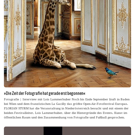
»Die Zeit der Fotografie hat gerade erst begonnen«
Fotografie | Interview mit Lois Lammerhuber Noch bis Ende September läuft in Baden
bei Wien und dem franzözischen La Gacilly das größte Open-Air-Fotofestival Europas.
FLORIAN STURM hat die Veranstaltung in Niederösterreich besucht und mit einem der
beiden Festivalleiter, Lois Lammerhuber, über die Hintergründe des Events, Kunst im
öffentlichen Raum und den Zusammenhang von Fotografie und Fußball gesprochen.