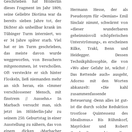
Geschrieben hat Hölderlin
dieses Fragment im Jahr 1809,
Hermann Hesse, der als
seine Geliebte Diotima war da
Pseudonym für »Demian« Emil
bereits sieben Jahre tot, der
Sinclair nimmt, schwärmt von
Dichter als unheilbar krank im
»dieser wunderbaren
Tübinger Turm interniert, wo
geheimnisvoll schöpferischen
er 34 Jahre später starb. Viel
Unterströmung«, es erscheinen
hat er im Turm geschrieben,
Rilke, Trakl, Benn und
das meiste davon wurde
Heidegger. Dessen
weggeworfen, von Besuchern
Technikphilosophie, die von
mitgenommen, ist verschollen.
»Wo aber Gefahr ist, wächst /
Oft versteckte er sich hinter
Das Rettende auch« ausgeht,
Floskeln, ließ niemanden mehr
Adorno mit den Worten
an sich heran, ein »Immer
abkanzelt: »Die kahl
verschlossener Mensch, mit
zusammenfassende
finstrem // Aussehn.« In
Beteuerung ›Denn alles ist gut‹
Marbach versucht man, sich
ist die durch solche Reduktion
jetzt im Hölderlin-Jahr zu
trostlose Quintessenz des
seinem 250. Geburtstag in einer
Idealismus.« Bis Rühmkorf,
Ausstellung zu nähern, das von
Mayröcker und Robert
einem dicken ›Marbacher