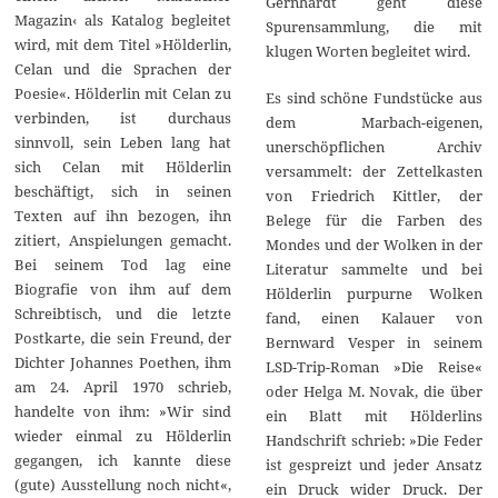
Gernhardt geht diese
Magazin‹ als Katalog begleitet
Spurensammlung, die mit
wird, mit dem Titel »Hölderlin,
klugen Worten begleitet wird.
Celan und die Sprachen der
Poesie«. Hölderlin mit Celan zu
Es sind schöne Fundstücke aus
verbinden, ist durchaus
dem Marbach-eigenen,
sinnvoll, sein Leben lang hat
unerschöpflichen Archiv
sich Celan mit Hölderlin
versammelt: der Zettelkasten
beschäftigt, sich in seinen
von Friedrich Kittler, der
Texten auf ihn bezogen, ihn
Belege für die Farben des
zitiert, Anspielungen gemacht.
Mondes und der Wolken in der
Bei seinem Tod lag eine
Literatur sammelte und bei
Biografie von ihm auf dem
Hölderlin purpurne Wolken
Schreibtisch, und die letzte
fand, einen Kalauer von
Postkarte, die sein Freund, der
Bernward Vesper in seinem
Dichter Johannes Poethen, ihm
LSD-Trip-Roman »Die Reise«
am 24. April 1970 schrieb,
oder Helga M. Novak, die über
handelte von ihm: »Wir sind
ein Blatt mit Hölderlins
wieder einmal zu Hölderlin
Handschrift schrieb: »Die Feder
gegangen, ich kannte diese
ist gespreizt und jeder Ansatz
(gute) Ausstellung noch nicht«,
ein Druck wider Druck. Der