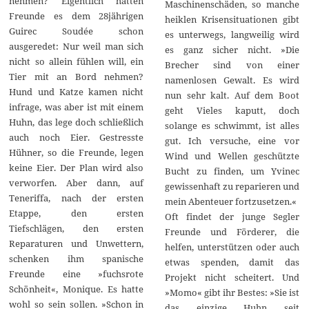
nehmen? Eigentlich hatten
Maschinenschäden, so manche
Freunde es dem 28jährigen
heiklen Krisensituationen gibt
Guirec Soudée schon
es unterwegs, langweilig wird
ausgeredet: Nur weil man sich
es ganz sicher nicht. »Die
nicht so allein fühlen will, ein
Brecher sind von einer
Tier mit an Bord nehmen?
namenlosen Gewalt. Es wird
Hund und Katze kamen nicht
nun sehr kalt. Auf dem Boot
infrage, was aber ist mit einem
geht Vieles kaputt, doch
Huhn, das lege doch schließlich
solange es schwimmt, ist alles
auch noch Eier. Gestresste
gut. Ich versuche, eine vor
Hühner, so die Freunde, legen
Wind und Wellen geschützte
keine Eier. Der Plan wird also
Bucht zu finden, um Yvinec
verworfen. Aber dann, auf
gewissenhaft zu reparieren und
Teneriffa, nach der ersten
mein Abenteuer fortzusetzen.«
Etappe, den ersten
Oft findet der junge Segler
Tiefschlägen, den ersten
Freunde und Förderer, die
Reparaturen und Unwettern,
helfen, unterstützen oder auch
schenken ihm spanische
etwas spenden, damit das
Freunde eine »fuchsrote
Projekt nicht scheitert. Und
Schönheit«, Monique. Es hatte
»Momo« gibt ihr Bestes: »Sie ist
wohl so sein sollen. »Schon in
das einzige Huhn seit