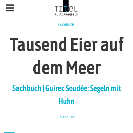
SACHBUCH
Tausend Eier auf
dem Meer
Sachbuch | Guirec Soudée: Segeln mit
Huhn
5. März 2021
1
4
.
M