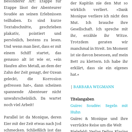
besonderer Art: Etappe für
der Kapitän nie den Mut so
Etappe lässt der Abenteurer
wirklich verliert. »Dank
Soudée an seinen Erlebnissen
Monique verliere ich nicht den
teilhaben. Es sind kurze
Mut. Ich brauche ihre
Textabschnitte, geschrieben
Gesellschaft. Ich spreche mit
plakativ, pointiert und
ihr, erzähle ihr Witze.
persönlich, bestens zu lesen.
Trotzdem geraten wir
Und wenn man liest, dass er mit
manchmal in Streit. Im Moment
einem Schiff startet, das
ist sie davon besessen, auf mein
genauso alt ist wie er, »ein
Bett zu klettern. Ich habe ihr
Haufen altes Metall, an dem der
erklärt, dass sie ein eigenes
Zahn der Zeit genagt, der Ozean
hat.«
geleckt, die Korrosion
gefressen hat«, dann scheinen
|
BARBARA WEGMANN
spannende Abenteuer nicht
unwahrscheinlich. Da wartet
Titelangaben
noch viel Arbeit!
Guirec Soudée: Segeln mit
Huhn
Parallel ist da Monique, deren
Guirec & Monique und ihre
Eier mit der Zeit etwas nach Jod
verrückte Reise um die Welt
schmecken. Schließlich isst das
Bielefeld: Verlag Delius Klasing