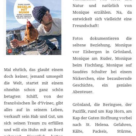
Natur und natürlich von
Monique erzählen. Na, da
entwickelt sich vielleicht eine
Freundschaft!
Fotos dokumentieren die
seltene Beziehung, Monique
vor Eisbergen in Grönland,
Monique am Ruder, Monique
beim Fischfang, Monique auf
Mal ehrlich, das glaubt einem
Saudées Schulter bei einem
doch keiner, jemand umsegelt
Nickerchen, eine bezaubernde
die Welt, startet mit einem
Geschichte, ein geniales
ohnehin schon ganz schön
Abenteuer.
betagten Schiff, von der
französischen Ȋle d‘Yvinec, gibt
Grönland, die Beringsee, der
alles auf in seinem Leben,
Pazifik, rund um Kap Horn, am
verkauft sein Hab und Gut, um
Kap der Guten Hoffnung vorbei
sich seinen Traum zu erfüllen
nach St. Helena. Gefahren,
und will ein Huhn mit an Bord
Kälte, Packeis, Stürme,