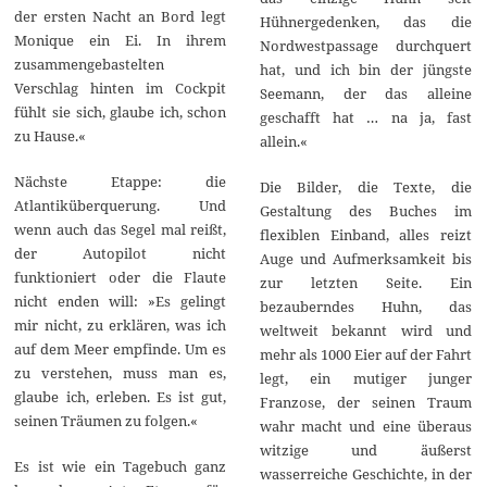
der ersten Nacht an Bord legt
Hühnergedenken, das die
Monique ein Ei. In ihrem
Nordwestpassage durchquert
zusammengebastelten
hat, und ich bin der jüngste
Verschlag hinten im Cockpit
Seemann, der das alleine
fühlt sie sich, glaube ich, schon
geschafft hat … na ja, fast
zu Hause.«
allein.«
Nächste Etappe: die
Die Bilder, die Texte, die
Atlantiküberquerung. Und
Gestaltung des Buches im
wenn auch das Segel mal reißt,
flexiblen Einband, alles reizt
der Autopilot nicht
Auge und Aufmerksamkeit bis
funktioniert oder die Flaute
zur letzten Seite. Ein
nicht enden will: »Es gelingt
bezauberndes Huhn, das
mir nicht, zu erklären, was ich
weltweit bekannt wird und
auf dem Meer empfinde. Um es
mehr als 1000 Eier auf der Fahrt
zu verstehen, muss man es,
legt, ein mutiger junger
glaube ich, erleben. Es ist gut,
Franzose, der seinen Traum
seinen Träumen zu folgen.«
wahr macht und eine überaus
witzige und äußerst
Es ist wie ein Tagebuch ganz
wasserreiche Geschichte, in der