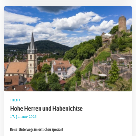
THEMA
Hohe Herren und Habenichtse
17. Januar 2026
2
7
.
Reise | Unterwegs im östlichen Spessart
J
a