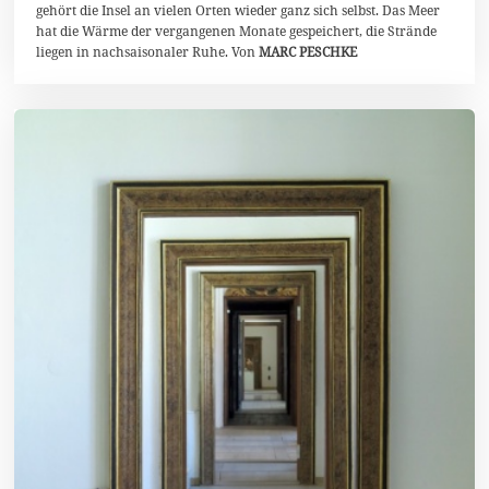
gehört die Insel an vielen Orten wieder ganz sich selbst. Das Meer
b
hat die Wärme der vergangenen Monate gespeichert, die Strände
e
r
liegen in nachsaisonaler Ruhe. Von
MARC PESCHKE
2
0
2
5