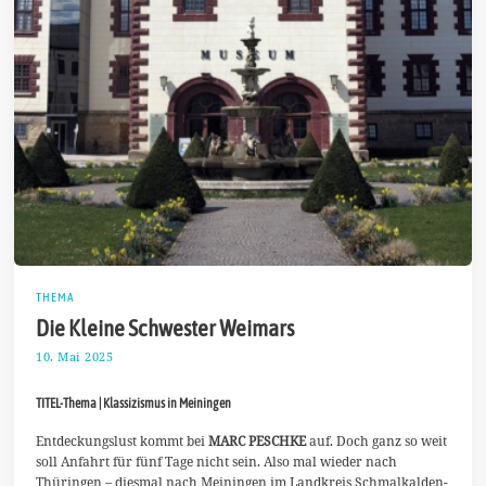
THEMA
Die Kleine Schwester Weimars
10. Mai 2025
1
8
.
TITEL-Thema | Klassizismus in Meiningen
M
a
i
Entdeckungslust kommt bei
MARC PESCHKE
auf. Doch ganz so weit
2
soll Anfahrt für fünf Tage nicht sein. Also mal wieder nach
0
Thüringen – diesmal nach Meiningen im Landkreis Schmalkalden-