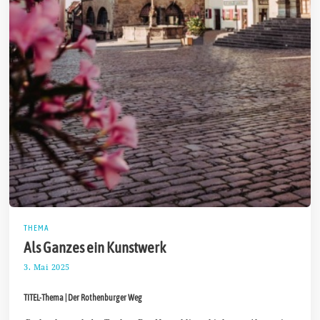
THEMA
Als Ganzes ein Kunstwerk
3. Mai 2025
1
1
.
TITEL-Thema | Der Rothenburger Weg
M
a