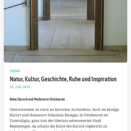
THEMA
Natur, Kultur, Geschichte, Ruhe und Inspiration
12. Juli 2025
2
3
.
Reise | Barock und Moderne in Ottobeuren
J
u
l
Oberschwaben ist reich an barocker Architektur, doch im Kneipp-
i
Kurort und Heimatort Sebastian Kneipps, in Ottobeuren im
2
Unterallgäu, ganz nah der überaus sehenswerten Stadt
0
Memmingen, da scheint die Kunst des Barock regelrecht zu
2
5