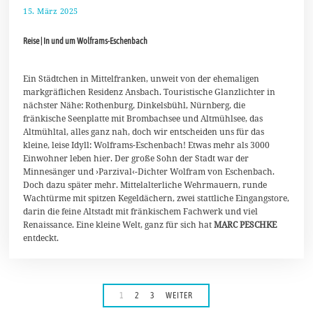
15. März 2025
2
1
.
Reise | In und um Wolframs-Eschenbach
M
ä
r
z
Ein Städtchen in Mittelfranken, unweit von der ehemaligen
2
markgräflichen Residenz Ansbach. Touristische Glanzlichter in
0
nächster Nähe: Rothenburg, Dinkelsbühl, Nürnberg, die
2
5
fränkische Seenplatte mit Brombachsee und Altmühlsee, das
Altmühltal, alles ganz nah, doch wir entscheiden uns für das
kleine, leise Idyll: Wolframs-Eschenbach! Etwas mehr als 3000
Einwohner leben hier. Der große Sohn der Stadt war der
Minnesänger und ›Parzival‹-Dichter Wolfram von Eschenbach.
Doch dazu später mehr. Mittelalterliche Wehrmauern, runde
Wachtürme mit spitzen Kegeldächern, zwei stattliche Eingangstore,
darin die feine Altstadt mit fränkischem Fachwerk und viel
Renaissance. Eine kleine Welt, ganz für sich hat
MARC PESCHKE
entdeckt.
1
2
3
WEITER