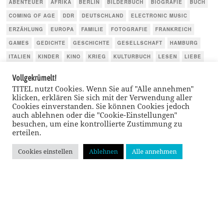
ABENTEUER
AFRIKA
BERLIN
BILDERBUCH
BIOGRAFIE
BUCH
COMING OF AGE
DDR
DEUTSCHLAND
ELECTRONIC MUSIC
ERZÄHLUNG
EUROPA
FAMILIE
FOTOGRAFIE
FRANKREICH
GAMES
GEDICHTE
GESCHICHTE
GESELLSCHAFT
HAMBURG
ITALIEN
KINDER
KINO
KRIEG
KULTURBUCH
LESEN
LIEBE
LITERATUR
MEER
MUSIK/MUSIC
MÄRCHEN
NAHRUNG
Vollgekrümelt!
NATIONALSOZIALISMUS
NATUR
POLITIK
REISE
SACHBUCH
TITEL nutzt Cookies. Wenn Sie auf "Alle annehmen"
klicken, erklären Sie sich mit der Verwendung aller
SCHAUSPIEL
SPORT
THRILLER
TIERE
TV
USA
Cookies einverstanden. Sie können Cookies jedoch
WIRTSCHAFT
ÖSTERREICH
auch ablehnen oder die "Cookie-Einstellungen"
besuchen, um eine kontrollierte Zustimmung zu
erteilen.
Cookies einstellen
Ablehnen
Alle annehmen
GEHE NACH
OBEN