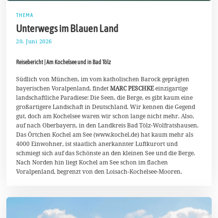
THEMA
Unterwegs im Blauen Land
20. Juni 2026
6
.
J
Reisebericht | Am Kochelsee und in Bad Tölz
u
l
i
Südlich von München, im vom katholischen Barock geprägten
2
bayerischen Voralpenland, findet
MARC PESCHKE
einzigartige
0
landschaftliche Paradiese: Die Seen, die Berge, es gibt kaum eine
2
großartigere Landschaft in Deutschland. Wir kennen die Gegend
6
gut, doch am Kochelsee waren wir schon lange nicht mehr. Also,
auf nach Oberbayern, in den Landkreis Bad Tölz-Wolfratshausen.
Das Örtchen Kochel am See (www.kochel.de) hat kaum mehr als
4000 Einwohner, ist staatlich anerkannter Luftkurort und
schmiegt sich auf das Schönste an den kleinen See und die Berge.
Nach Norden hin liegt Kochel am See schon im flachen
Voralpenland, begrenzt von den Loisach-Kochelsee-Mooren.