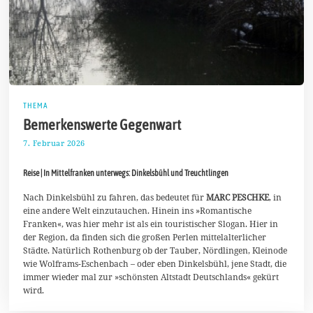
THEMA
Bemerkenswerte Gegenwart
7. Februar 2026
1
6
.
Reise | In Mittelfranken unterwegs: Dinkelsbühl und Treuchtlingen
F
e
b
Nach Dinkelsbühl zu fahren, das bedeutet für
MARC PESCHKE
, in
r
eine andere Welt einzutauchen. Hinein ins »Romantische
u
Franken«, was hier mehr ist als ein touristischer Slogan. Hier in
a
der Region, da finden sich die großen Perlen mittelalterlicher
r
2
Städte. Natürlich Rothenburg ob der Tauber, Nördlingen, Kleinode
0
wie Wolframs-Eschenbach – oder eben Dinkelsbühl, jene Stadt, die
2
immer wieder mal zur »schönsten Altstadt Deutschlands« gekürt
6
wird.