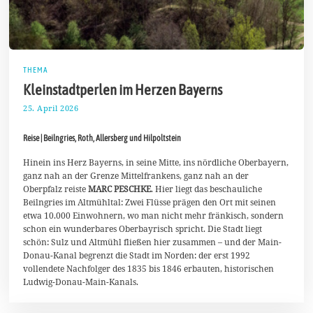
THEMA
Kleinstadtperlen im Herzen Bayerns
25. April 2026
3
.
M
Reise | Beilngries, Roth, Allersberg und Hilpoltstein
a
i
2
Hinein ins Herz Bayerns, in seine Mitte, ins nördliche Oberbayern,
0
ganz nah an der Grenze Mittelfrankens, ganz nah an der
2
Oberpfalz reiste
MARC PESCHKE
. Hier liegt das beschauliche
6
Beilngries im Altmühltal: Zwei Flüsse prägen den Ort mit seinen
etwa 10.000 Einwohnern, wo man nicht mehr fränkisch, sondern
schon ein wunderbares Oberbayrisch spricht. Die Stadt liegt
schön: Sulz und Altmühl fließen hier zusammen – und der Main-
Donau-Kanal begrenzt die Stadt im Norden: der erst 1992
vollendete Nachfolger des 1835 bis 1846 erbauten, historischen
Ludwig-Donau-Main-Kanals.