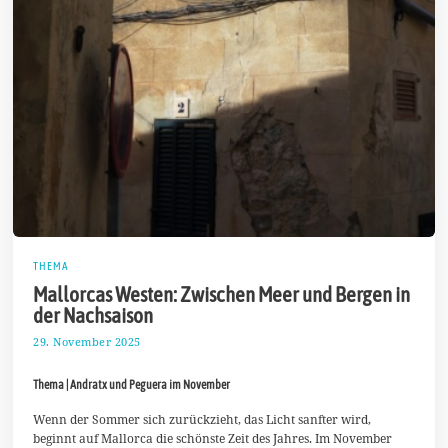
THEMA
Mallorcas Westen: Zwischen Meer und Bergen in
der Nachsaison
29. November 2025
1
5
.
Thema | Andratx und Peguera im November
D
e
z
Wenn der Sommer sich zurückzieht, das Licht sanfter wird,
e
beginnt auf Mallorca die schönste Zeit des Jahres. Im November
m