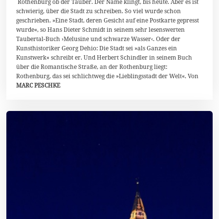
i
Rothenburg ob der Tauber. Der Name klingt, bis heute. Aber es ist
2
schwierig, über die Stadt zu schreiben. So viel wurde schon
0
geschrieben. »Eine Stadt, deren Gesicht auf eine Postkarte gepresst
2
wurde«, so Hans Dieter Schmidt in seinem sehr lesenswerten
5
Taubertal-Buch ›Melusine und schwarze Wasser‹. Oder der
Kunsthistoriker Georg Dehio: Die Stadt sei »als Ganzes ein
Kunstwerk« schreibt er. Und Herbert Schindler in seinem Buch
über die Romantische Straße, an der Rothenburg liegt:
Rothenburg, das sei schlichtweg die »Lieblingsstadt der Welt«. Von
MARC PESCHKE