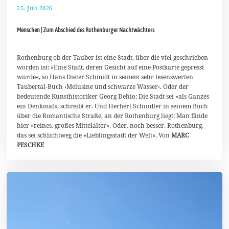
25. Juli 2026
2
.
A
Menschen | Zum Abschied des Rothenburger Nachtwächters
u
g
u
s
Rothenburg ob der Tauber ist eine Stadt, über die viel geschrieben
t
worden ist: »Eine Stadt, deren Gesicht auf eine Postkarte gepresst
2
wurde«, so Hans Dieter Schmidt in seinem sehr lesenswerten
0
2
Taubertal-Buch ›Melusine und schwarze Wasser‹. Oder der
6
bedeutende Kunsthistoriker Georg Dehio: Die Stadt sei »als Ganzes
ein Denkmal«, schreibt er. Und Herbert Schindler in seinem Buch
über die Romantische Straße, an der Rothenburg liegt: Man fände
hier »reines, großes Mittelalter«. Oder, noch besser, Rothenburg,
das sei schlichtweg die »Lieblingsstadt der Welt«. Von
MARC
PESCHKE