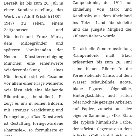
Campendonks, der 1911 auf
Derzeit ist bis zum 26. Juli in
Einladung von Marc und
einer Sonderausstellung das
Kandinsky aus dem Rheinland
Werk von Adolf Erbslöh (1881–
ins Tölzer Land übersiedelte
1947) zu sehen, einem
und das jüngste Mitglied des
Zeitgenossen und
»Blauen Reiter« wurde.
Künstlerfreund Franz Marcs,
dem Mitbegründer und
Die aktuelle Sonderausstellung
späteren Vorsitzenden der
›Campendonk malt Blau‹
Neuen Künstlervereinigung
präsentiert bis zum 28. Juni
München: eine sehenswerte
seine blauen Bilder: In die
Wiederentdeckung eines
Ferne ziehende Gänse, auf dem
Künstlers, der sich wie Cézanne
Wasser schaukelnde Boote,
vor allem einer Frage widmete:
blaue Figuren, Ölgemälde,
Wie lässt sich eine bleibende
Hinterglasbilder, auch selten
Bildordnung herstellen? Er
oder noch nie gezeigte Arbeiten
zeigt es uns in seinen Bildern:
auf Papier, zumeist aus der
mit strenger Verdichtung und
eigenen Sammlung. »Das Blau,
Formgebung: »Das Kunstwerk
die typisch himmlische Farbe,
ist Gestaltung, formgewordene
der stärkste Gegensatz zu dem
Phantasie.«, so formulierte er
irdischen Gelb strahlt nicht wie