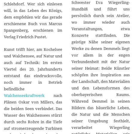
Schwester Eva Wiegerling-
Schlehdorf. Wer sich einlesen
Hundbiß und führt uns
will, in das Leben des Königs,
persönlich durch sein Atelier,
dem empfehlen wir das gerade
wo immer wieder auch
erschienene Buch von Marcus
Veranstaltungen, etwa
Spangenberg, erschienen im
Konzerte stattfinden. Die
Verlag Friedrich Pustet.
geistige Nähe seiner eigenen
Werke zu denen Demmels liegt
Kunst trifft hier, am Kochelsee
vor allem in der engen
und Walchensee, auf Natur und
Verbundenheit mit der Natur
auch auf Technik: Im ersten
seiner Heimat: Beide Künstler
Viertel des 20. Jahrhunderts
schöpfen ihre Inspiration aus
entstand das eindrucksvolle,
der Landschaft, den Materialien
noch immer in Betrieb
und den Lebensformen des
befindliche
oberbayerischen Raums.
Walchenseekraftwerk
nach
Während Demmel in seinen
Plänen Oskar von Millers, das
Bildern das bäuerliche Leben,
die beiden Seen verbindet. Das
die Natur und die Menschen
Wasser des Walchensees stürzt
seiner Umgebung festhielt,
durch sechs Rohre in die Tiefe
verarbeitet Wiegerling
auf stromerzeugende Turbinen
natürliche Materialien wie