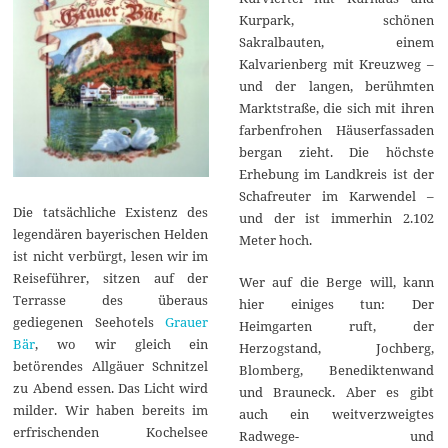
Kurpark, schönen
Sakralbauten, einem
Kalvarienberg mit Kreuzweg –
und der langen, berühmten
Marktstraße, die sich mit ihren
farbenfrohen Häuserfassaden
bergan zieht. Die höchste
Erhebung im Landkreis ist der
Schafreuter im Karwendel –
Die tatsächliche Existenz des
und der ist immerhin 2.102
legendären bayerischen Helden
Meter hoch.
ist nicht verbürgt, lesen wir im
Reiseführer, sitzen auf der
Wer auf die Berge will, kann
Terrasse des überaus
hier einiges tun: Der
gediegenen Seehotels
Grauer
Heimgarten ruft, der
Bär
, wo wir gleich ein
Herzogstand, Jochberg,
betörendes Allgäuer Schnitzel
Blomberg, Benediktenwand
zu Abend essen. Das Licht wird
und Brauneck. Aber es gibt
milder. Wir haben bereits im
auch ein weitverzweigtes
erfrischenden Kochelsee
Radwege- und