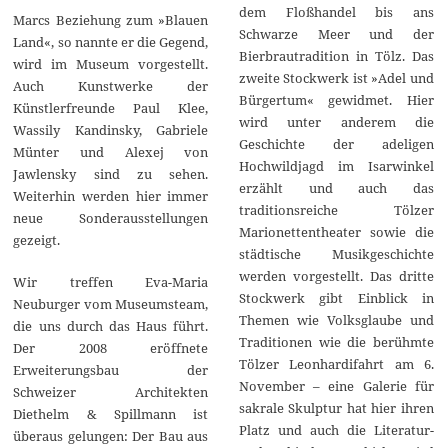
dem Floßhandel bis ans
Marcs Beziehung zum »Blauen
Schwarze Meer und der
Land«, so nannte er die Gegend,
Bierbrautradition in Tölz. Das
wird im Museum vorgestellt.
zweite Stockwerk ist »Adel und
Auch Kunstwerke der
Bürgertum« gewidmet. Hier
Künstlerfreunde Paul Klee,
wird unter anderem die
Wassily Kandinsky, Gabriele
Geschichte der adeligen
Münter und Alexej von
Hochwildjagd im Isarwinkel
Jawlensky sind zu sehen.
erzählt und auch das
Weiterhin werden hier immer
traditionsreiche Tölzer
neue Sonderausstellungen
Marionettentheater sowie die
gezeigt.
städtische Musikgeschichte
werden vorgestellt. Das dritte
Wir treffen Eva-Maria
Stockwerk gibt Einblick in
Neuburger vom Museumsteam,
Themen wie Volksglaube und
die uns durch das Haus führt.
Traditionen wie die berühmte
Der 2008 eröffnete
Tölzer Leonhardifahrt am 6.
Erweiterungsbau der
November – eine Galerie für
Schweizer Architekten
sakrale Skulptur hat hier ihren
Diethelm & Spillmann ist
Platz und auch die Literatur-
überaus gelungen: Der Bau aus