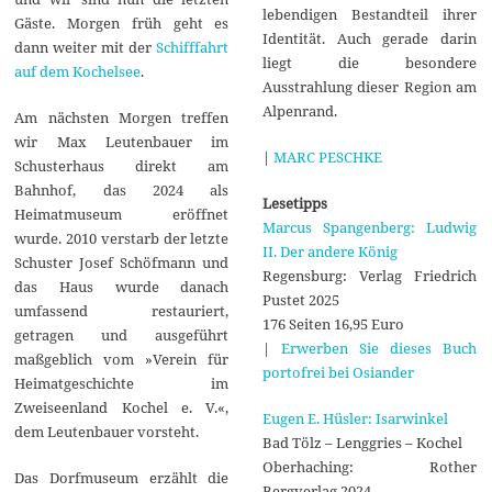
lebendigen Bestandteil ihrer
Gäste. Morgen früh geht es
Identität. Auch gerade darin
dann weiter mit der
Schifffahrt
liegt die besondere
auf dem Kochelsee
.
Ausstrahlung dieser Region am
Alpenrand.
Am nächsten Morgen treffen
wir Max Leutenbauer im
|
MARC PESCHKE
Schusterhaus direkt am
Bahnhof, das 2024 als
Lesetipps
Heimatmuseum eröffnet
Marcus Spangenberg: Ludwig
wurde. 2010 verstarb der letzte
II. Der andere König
Schuster Josef Schöfmann und
Regensburg: Verlag Friedrich
das Haus wurde danach
Pustet 2025
umfassend restauriert,
176 Seiten 16,95 Euro
getragen und ausgeführt
|
Erwerben Sie dieses Buch
maßgeblich vom »Verein für
portofrei bei Osiander
Heimatgeschichte im
Zweiseenland Kochel e. V.«,
Eugen E. Hüsler: Isarwinkel
dem Leutenbauer vorsteht.
Bad Tölz – Lenggries – Kochel
Oberhaching: Rother
Das Dorfmuseum erzählt die
Bergverlag 2024