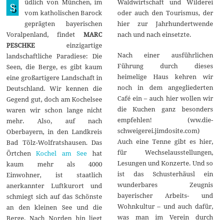
üdlich von München, im
Waldwirtschaft und Wilderei
l
S
i
vom katholischen Barock
oder auch den Tourismus, der
2
geprägten bayerischen
hier zur Jahrhundertwende
0
2
Voralpenland, findet
MARC
nach und nach einsetzte.
6
PESCHKE
einzigartige
Nach einer ausführlichen
landschaftliche Paradiese: Die
Führung durch dieses
Seen, die Berge, es gibt kaum
heimelige Haus kehren wir
eine großartigere Landschaft in
noch in dem angegliederten
Deutschland. Wir kennen die
Café ein – auch hier wollen wir
Gegend gut, doch am Kochelsee
die Kuchen ganz besonders
waren wir schon lange nicht
empfehlen! (ww.die-
mehr. Also, auf nach
schweigerei.jimdosite.com)
Oberbayern, in den Landkreis
Auch eine Tenne gibt es hier,
Bad Tölz-Wolfratshausen. Das
für Wechselausstellungen,
Örtchen
Kochel am See
hat
Lesungen und Konzerte. Und so
kaum mehr als 4000
ist das Schusterhäusl ein
Einwohner, ist staatlich
wunderbares Zeugnis
anerkannter Luftkurort und
bayerischer Arbeits- und
schmiegt sich auf das Schönste
Wohnkultur – und auch dafür,
an den kleinen See und die
was man im Verein durch
Berge. Nach Norden hin liegt