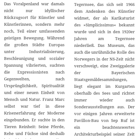
Das Voralpenland war damals
Tegernsee, das sich seit 1966
nicht nur idyllischer
dem Andenken des Künstler
Rückzugsort für Künstler und
widmet, der als Karikaturist
Künstlerinnen, sondern mehr
des »Simplicissimus« bekannt
noch, Teil einer umfassenden
wurde und sich in den 1920er
geistigen Bewegung. Während
Jahren am Tegernsee
die großen Städte Europas
niederließ. Das Museum, das
unter Industrialisierung,
auch die unrühmliche Rolle des
Beschleunigung und sozialer
Norwegers in der NS-Zeit nicht
Spannung vibrierten, suchten
verschweigt, eine Zweiggalerie
die Expressionisten nach
der Bayerischen
Gegenwelten, nach
Staatsgemäldesammlungen,
Ursprünglichkeit, Spiritualität
liegt elegant im Kurgarten
und einer neuen Einheit von
oberhalb des Sees und richtet
Mensch und Natur. Franz Marc
immer wieder auch
selbst war tief in diese
Sonderausstellungen aus. Der
Krisenerfahrung der Moderne
vor einigen Jahren erweiterte
eingebunden. Er suchte in den
Pavillon-Bau von Sep Ruf ist
Tieren Reinheit: Seine Pferde,
ein beachtenswertes
Rehe und Füchse sind deshalb
Architekturbeispiel seiner Zeit