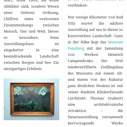
Marc, seine Tiere, die keine
verdanken.
Abbilder sind, sondern Wesen
einer tieferen Ordnung,
Nur wenige Kilometer von Bad
Chiffren eines verlorenen
Tölz wartet die nächste
Zusammenhangs zwischen
Ausstellung auf uns in dieser so
Mensch, Tier und Welt. Dieses
kunstreichen Landschaft. Ganz
so besondere, feine
in der Nähe liegt das
Museum
Ausstellungshaus ist
Penzberg
mit der Sammlung
eingebettet in eine
von Werken Heinrich
beeindruckende Landschaft
Campendonks. Der 2016
zwischen Bergen und See: Ein
wiedereröffnete Zwillingsbau
einzigartiges Erlebnis.
des Museums mit einem Alt-
und einem von der Kubatur
ganz ähnlichen Neubau ist mit
seiner dunklen Klinkerfassade
(Architekt: Thomas Grubert)
eine architektonische
Attraktion – die
Dauerausstellung versammelt
hervorragende Werke