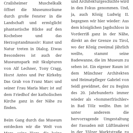
und Architekturgeschichte wird
Crailsheimer Muschelkalk
in den Fokus genommen. Und,
öffnet die Museumsräume
ja, auch König Ludwig II.
durch große Fenster in die
begegnen wir hier wieder: Aus
Landschaft und ermöglicht
dem königlichen Jagdschloss in
phantastische Blicke auf den
Vorderriß ganz in der Nähe,
Kochelsee und das
direkt an der Grenze zu Tirol,
Herzogstandmassiv: Kunst und
wo der König zweimal jährlich
Natur treten in Dialog. Etwas
weilte, stammt seine
Besonderes ist auch der
Badewanne, die im Museum zu
Museumspark mit Skulpturen
sehen ist. Ein eigener Raum ist
von Alf Lechner, Tony Cragg,
dem Münchner Architekten
Horst Antes und Per Kirkeby.
und Heimatpfleger Gabriel von
Das Grab von Franz Marc und
Seidl gewidmet, der zu Beginn
seiner Frau Maria Marc ist auf
des 20. Jahrhunderts immer
dem Friedhof der katholischen
wieder als »Sommerfrischler«
Kirche ganz in der Nähe zu
in Bad Tölz weilte. Ihm ist
finden.
unter anderem die
hervorragende Umgestaltung
Beim Gang durch das Museum
der Fassaden mit Lüftlmalerei
entdecken wir die Welt von
in der Tölzer Marktstraße zu