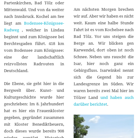
Partenkirchen, Bad Tölz oder
Am nächsten Morgen brechen
Mittenwald. Und von da weiter
wir auf. Aber wir haben es nicht
nach Innsbruck. Kochel am See
weit. Kaum eine halbe Stunde
liegt am
Bodensee-Königssee-
Fahrt ist es vom Kochelsee nach
Radweg
, welcher in Lindau
Bad Tölz. Vor uns steigen die
beginnt und zum Königssee bei
Berge an. Wir blicken gen
Berchtesgaden führt. 418 km
Karwendel, dort oben ist noch
vom Bodensee zum Königssee:
Schnee. Neben uns rauscht die
eine der landschaftlich
Isar, hier noch ganz ein
reizvollsten Radrouten in
Gebirgsfluss. Isarwinkel nennt
Deutschland.
sich die Gegend bis zur
Die Ebene, sie geht hier in die
Landesgrenze im Süden. Wir
Bergwelt über. Kunst- und
waren bereits zwei Mal hier im
Kulturgeschichte wurde hier
Tölzer Land
und haben auch
geschrieben: Im 8. Jahrhundert
darüber berichtet
.
hat es hier ein Frauenkloster
gegeben, gegründet zusammen
mit Kloster Benediktbeuern,
doch dieses wurde bereits 908
wieder zerstört. Historisch