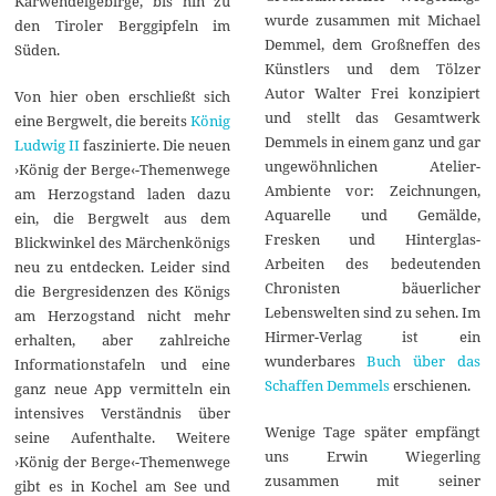
Karwendelgebirge, bis hin zu
wurde zusammen mit Michael
den Tiroler Berggipfeln im
Demmel, dem Großneffen des
Süden.
Künstlers und dem Tölzer
Autor Walter Frei konzipiert
Von hier oben erschließt sich
und stellt das Gesamtwerk
eine Bergwelt, die bereits
König
Demmels in einem ganz und gar
Ludwig II
faszinierte. Die neuen
ungewöhnlichen Atelier-
›König der Berge‹-Themenwege
Ambiente vor: Zeichnungen,
am Herzogstand laden dazu
Aquarelle und Gemälde,
ein, die Bergwelt aus dem
Fresken und Hinterglas-
Blickwinkel des Märchenkönigs
Arbeiten des bedeutenden
neu zu entdecken. Leider sind
Chronisten bäuerlicher
die Bergresidenzen des Königs
Lebenswelten sind zu sehen. Im
am Herzogstand nicht mehr
Hirmer-Verlag ist ein
erhalten, aber zahlreiche
wunderbares
Buch über das
Informationstafeln und eine
Schaffen Demmels
erschienen.
ganz neue App vermitteln ein
intensives Verständnis über
Wenige Tage später empfängt
seine Aufenthalte. Weitere
uns Erwin Wiegerling
›König der Berge‹-Themenwege
zusammen mit seiner
gibt es in Kochel am See und