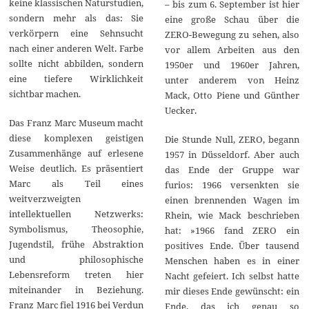
keine klassischen Naturstudien,
– bis zum 6. September ist hier
sondern mehr als das: Sie
eine große Schau über die
verkörpern eine Sehnsucht
ZERO-Bewegung zu sehen, also
nach einer anderen Welt. Farbe
vor allem Arbeiten aus den
sollte nicht abbilden, sondern
1950er und 1960er Jahren,
eine tiefere Wirklichkeit
unter anderem von Heinz
sichtbar machen.
Mack, Otto Piene und Günther
Uecker.
Das Franz Marc Museum macht
diese komplexen geistigen
Die Stunde Null, ZERO, begann
Zusammenhänge auf erlesene
1957 in Düsseldorf. Aber auch
Weise deutlich. Es präsentiert
das Ende der Gruppe war
Marc als Teil eines
furios: 1966 versenkten sie
weitverzweigten
einen brennenden Wagen im
intellektuellen Netzwerks:
Rhein, wie Mack beschrieben
Symbolismus, Theosophie,
hat: »1966 fand ZERO ein
Jugendstil, frühe Abstraktion
positives Ende. Über tausend
und philosophische
Menschen haben es in einer
Lebensreform treten hier
Nacht gefeiert. Ich selbst hatte
miteinander in Beziehung.
mir dieses Ende gewünscht: ein
Franz Marc fiel 1916 bei Verdun
Ende, das ich genau so