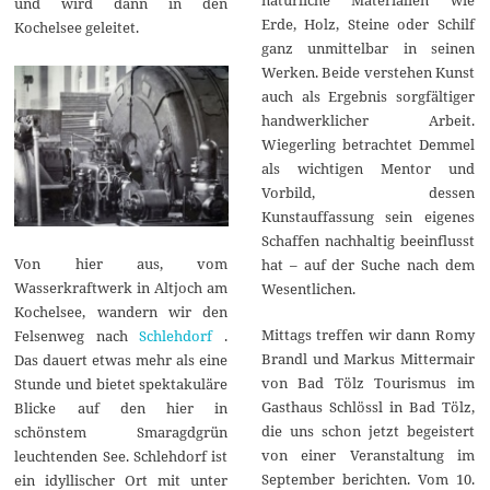
und wird dann in den
Erde, Holz, Steine oder Schilf
Kochelsee geleitet.
ganz unmittelbar in seinen
Werken. Beide verstehen Kunst
auch als Ergebnis sorgfältiger
handwerklicher Arbeit.
Wiegerling betrachtet Demmel
als wichtigen Mentor und
Vorbild, dessen
Kunstauffassung sein eigenes
Schaffen nachhaltig beeinflusst
Von hier aus, vom
hat – auf der Suche nach dem
Wasserkraftwerk in Altjoch am
Wesentlichen.
Kochelsee, wandern wir den
Mittags treffen wir dann Romy
Felsenweg nach
Schlehdorf
.
Brandl und Markus Mittermair
Das dauert etwas mehr als eine
von Bad Tölz Tourismus im
Stunde und bietet spektakuläre
Gasthaus Schlössl in Bad Tölz,
Blicke auf den hier in
die uns schon jetzt begeistert
schönstem Smaragdgrün
von einer Veranstaltung im
leuchtenden See. Schlehdorf ist
September berichten. Vom 10.
ein idyllischer Ort mit unter