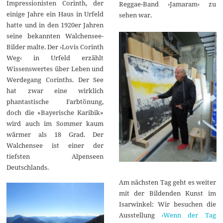
Impressionisten Corinth, der
Reggae-Band ›Jamaram‹ zu
einige Jahre ein Haus in Urfeld
sehen war.
hatte und in den 1920er Jahren
seine bekannten Walchensee-
Bilder malte. Der ›Lovis Corinth
Weg‹ in Urfeld erzählt
Wissenswertes über Leben und
Werdegang Corinths. Der See
hat zwar eine wirklich
phantastische Farbtönung,
doch die »Bayerische Karibik«
wird auch im Sommer kaum
wärmer als 18 Grad. Der
Walchensee ist einer der
tiefsten Alpenseen
Deutschlands.
Am nächsten Tag geht es weiter
mit der Bildenden Kunst im
Isarwinkel: Wir besuchen die
Ausstellung
›Wenn der Tag