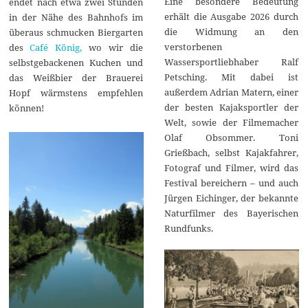
Eine besondere Bedeutung
endet nach etwa zwei Stunden
erhält die Ausgabe 2026 durch
in der Nähe des Bahnhofs im
die Widmung an den
überaus schmucken Biergarten
verstorbenen
des
Café König,
wo wir die
Wassersportliebhaber Ralf
selbstgebackenen Kuchen und
Petsching. Mit dabei ist
das Weißbier der Brauerei
außerdem Adrian Matern, einer
Hopf wärmstens empfehlen
der besten Kajaksportler der
können!
Welt, sowie der Filmemacher
Olaf Obsommer. Toni
Grießbach, selbst Kajakfahrer,
Fotograf und Filmer, wird das
Festival bereichern – und auch
Jürgen Eichinger, der bekannte
Naturfilmer des Bayerischen
Rundfunks.