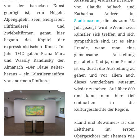
von der barocken Kunst
von Claudia Solbach und
geprägt ist, von Hügeln,
Katharina Andrée im
Alpengipfeln, Seen, Biergärten,
Stadtmuseum
, die bis zum 26.
Lüftlmalerei und
Juli gezeigt wird. »Wenn zwei
Zwiebeltürmen, genau hier
Künstler sich treffen und sich
begann das Kapitel der
sympathisch sind, ist es eine
expressionistischen Kunst. Im
Freude, wenn man eine
Jahr 1912 gaben Franz Marc
gemeinsame Ausstellung
und Wassily Kandinsky den
gestaltet.« Und ja, eine Freude
Almanach »Der Blaue Reiter«
ist es, durch die Ausstellung zu
heraus – ein Künstlermanifest
gehen und vor allem auch
von enormem Einfluss.
dieses wunderbare Museum
wieder zu sehen. Auf über 800
qm kann man hier tief
eintauchen in die
Kulturgeschichte der Region.
»Land und Bewohner« ist das
Leitthema im ersten
Obergeschoss mit Themen wie