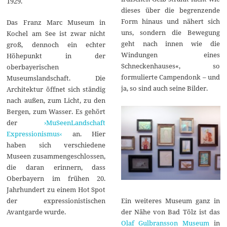
1929.
dieses über die begrenzende
Form hinaus und nähert sich
Das Franz Marc Museum in
uns, sondern die Bewegung
Kochel am See ist zwar nicht
geht nach innen wie die
groß, dennoch ein echter
Windungen eines
Höhepunkt in der
Schneckenhauses«, so
oberbayerischen
formulierte Campendonk – und
Museumslandschaft. Die
ja, so sind auch seine Bilder.
Architektur öffnet sich ständig
nach außen, zum Licht, zu den
Bergen, zum Wasser. Es gehört
der
›MuSeenLandschaft
Expressionismus‹
an. Hier
haben sich verschiedene
Museen zusammengeschlossen,
die daran erinnern, dass
Oberbayern im frühen 20.
Jahrhundert zu einem Hot Spot
Ein weiteres Museum ganz in
der expressionistischen
der Nähe von Bad Tölz ist das
Avantgarde wurde.
Olaf Gulbransson Museum
in