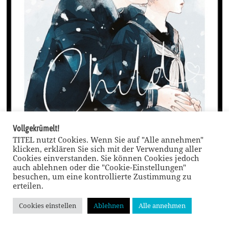
Vollgekrümelt!
TITEL nutzt Cookies. Wenn Sie auf "Alle annehmen"
klicken, erklären Sie sich mit der Verwendung aller
Cookies einverstanden. Sie können Cookies jedoch
auch ablehnen oder die "Cookie-Einstellungen"
besuchen, um eine kontrollierte Zustimmung zu
Manga Day 2024: Ein Fest für Manga-Fans und Kreative
erteilen.
Thema | Manga Day 2024
Cookies einstellen
Ablehnen
Alle annehmen
Manga sind mehr als nur Comics; sie sind ein tief verwurzelter Teil der japanischen
Kultur, der weltweit große Anerkennung gefunden hat. Die Kunst des Manga reicht von