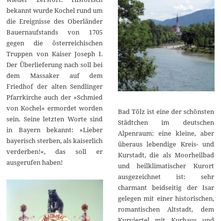
bekannt wurde Kochel rund um
die Ereignisse des Oberländer
Bauernaufstands von 1705
gegen die österreichischen
Truppen von Kaiser Joseph I.
Der Überlieferung nach soll bei
dem Massaker auf dem
Friedhof der alten Sendlinger
Pfarrkirche auch der »Schmied
von Kochel« ermordet worden
Bad Tölz ist eine der schönsten
sein. Seine letzten Worte sind
Städtchen im deutschen
in Bayern bekannt: »Lieber
Alpenraum: eine kleine, aber
bayerisch sterben, als kaiserlich
überaus lebendige Kreis- und
verderben!«, das soll er
Kurstadt, die als Moorheilbad
ausgerufen haben!
und heilklimatischer Kurort
ausgezeichnet ist: sehr
charmant beidseitig der Isar
gelegen mit einer historischen,
romantischen Altstadt, dem
Kurviertel mit Kurhaus und