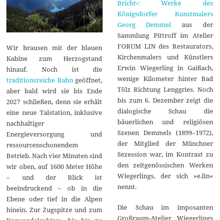
Bricht‹: Werke des
Königsdorfer Kunstmalers
Georg Demmel
aus der
Sammlung Pittroff im Atelier
FORUM LIN des Restaurators,
Wir brausen mit der blauen
Kirchenmalers und Künstlers
Kabine zum Herzogstand
Erwin Wiegerling in Gaißach,
hinauf. Noch ist die
wenige Kilometer hinter Bad
traditionsreiche Bahn
geöffnet,
Tölz Richtung Lenggries. Noch
aber bald wird sie bis Ende
bis zum 6. Dezember zeigt die
2027 schließen, denn sie erhält
dialogische Schau die
eine neue Talstation, inklusive
bäuerlichen und religiösen
nachhaltiger
Szenen Demmels (1899–1972),
Energieversorgung und
der Mitglied der Münchner
ressourcenschonendem
Sezession war, im Kontrast zu
Betrieb. Nach vier Minuten sind
den zeitgenössischen Werken
wir oben, auf 1600 Meter Höhe
Wiegerlings, der sich »e.lin«
– und der Blick ist
nennt.
beeindruckend – ob in die
Ebene oder tief in die Alpen
Die Schau im imposanten
hinein. Zur Zugspitze und zum
Großraum-Atelier Wiegerlings