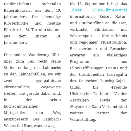
bis 13. September bringt das
Denkmalschutz stehenden
Tölzer Fluss-Film-Festival
Bauernhäusern aus dem 19.
internationale Reise-, Natur-
Jahrhundert. Die ehemalige
und Outdoorfilme an die Isar,
Klosterkirche und heutige
verbindet Filmkultur mit
Pfarrkirche St. Tertulin stammt
Wassersport, Naturerlebnis
aus dem späten 18.
und regionaler Flusstradition.
Jahrhundert.
Besucherinnen und Besucher
Eine andere Wanderung führt
erwartet ein vielseitiges
über zum Teil recht steile
Programm aus
Stufen entlang des Lainbachs
Filmvorführungen, Events und
zu den Lainbachfällen, wo wir
der traditionellen Isarregatta
zwei sympathische
des Deutschen Touring-Kajak-
ehrenamtliche Wegewarte
Clubs. Die ›Freunde
treffen, die gerade dabei sind,
Historischer Faltboote e.V.‹, der
in der schon
›Isarfalter‹ sowie der
hochsommerlichen
›Bayerische Kanu Verband‹ sind
Mittagshitze den Weg
weitere Partner der
auszubessern. Der Lainbach-
Veranstaltung.
Wasserfall-Rundwanderweg