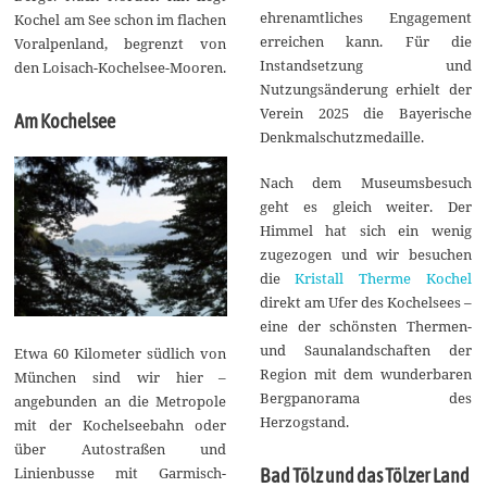
ehrenamtliches Engagement
Kochel am See schon im flachen
erreichen kann. Für die
Voralpenland, begrenzt von
Instandsetzung und
den Loisach-Kochelsee-Mooren.
Nutzungsänderung erhielt der
Verein 2025 die Bayerische
Am Kochelsee
Denkmalschutzmedaille.
Nach dem Museumsbesuch
geht es gleich weiter. Der
Himmel hat sich ein wenig
zugezogen und wir besuchen
die
Kristall Therme Kochel
direkt am Ufer des Kochelsees –
eine der schönsten Thermen-
und Saunalandschaften der
Etwa 60 Kilometer südlich von
Region mit dem wunderbaren
München sind wir hier –
Bergpanorama des
angebunden an die Metropole
Herzogstand.
mit der Kochelseebahn oder
über Autostraßen und
Linienbusse mit Garmisch-
Bad Tölz und das Tölzer Land