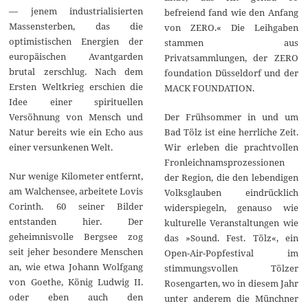
— jenem industrialisierten
befreiend fand wie den Anfang
Massensterben, das die
von ZERO.« Die Leihgaben
optimistischen Energien der
stammen aus
europäischen Avantgarden
Privatsammlungen, der ZERO
brutal zerschlug. Nach dem
foundation Düsseldorf und der
Ersten Weltkrieg erschien die
MACK FOUNDATION.
Idee einer spirituellen
Der Frühsommer in und um
Versöhnung von Mensch und
Bad Tölz ist eine herrliche Zeit.
Natur bereits wie ein Echo aus
Wir erleben die prachtvollen
einer versunkenen Welt.
Fronleichnamsprozessionen
Nur wenige Kilometer entfernt,
der Region, die den lebendigen
am Walchensee, arbeitete Lovis
Volksglauben eindrücklich
Corinth. 60 seiner Bilder
widerspiegeln, genauso wie
entstanden hier. Der
kulturelle Veranstaltungen wie
geheimnisvolle Bergsee zog
das »Sound. Fest. Tölz«, ein
seit jeher besondere Menschen
Open-Air-Popfestival im
an, wie etwa Johann Wolfgang
stimmungsvollen Tölzer
von Goethe, König Ludwig II.
Rosengarten, wo in diesem Jahr
oder eben auch den
unter anderem die Münchner