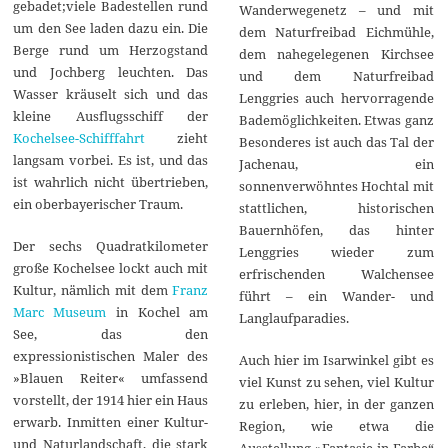
gebadet;viele Badestellen rund
Wanderwegenetz – und mit
um den See laden dazu ein. Die
dem Naturfreibad Eichmühle,
Berge rund um Herzogstand
dem nahegelegenen Kirchsee
und Jochberg leuchten. Das
und dem Naturfreibad
Wasser kräuselt sich und das
Lenggries auch hervorragende
kleine Ausflugsschiff der
Bademöglichkeiten. Etwas ganz
Kochelsee-Schifffahrt
zieht
Besonderes ist auch das Tal der
langsam vorbei. Es ist, und das
Jachenau, ein
ist wahrlich nicht übertrieben,
sonnenverwöhntes Hochtal mit
ein oberbayerischer Traum.
stattlichen, historischen
Bauernhöfen, das hinter
Der sechs Quadratkilometer
Lenggries wieder zum
große Kochelsee lockt auch mit
erfrischenden Walchensee
Kultur, nämlich mit dem
Franz
führt – ein Wander- und
Marc Museum
in Kochel am
Langlaufparadies.
See, das den
expressionistischen Maler des
Auch hier im Isarwinkel gibt es
»Blauen Reiter« umfassend
viel Kunst zu sehen, viel Kultur
vorstellt, der 1914 hier ein Haus
zu erleben, hier, in der ganzen
erwarb. Inmitten einer Kultur-
Region, wie etwa die
und Naturlandschaft, die stark
Ausstellung »Fantasie in Farbe“