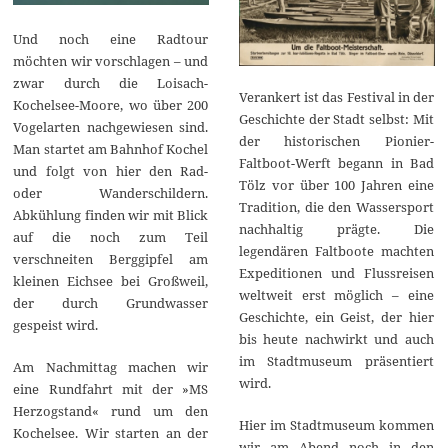
Und noch eine Radtour
möchten wir vorschlagen – und
zwar durch die Loisach-
Verankert ist das Festival in der
Kochelsee-Moore, wo über 200
Geschichte der Stadt selbst: Mit
Vogelarten nachgewiesen sind.
der historischen Pionier-
Man startet am Bahnhof Kochel
Faltboot-Werft begann in Bad
und folgt von hier den Rad-
Tölz vor über 100 Jahren eine
oder Wanderschildern.
Tradition, die den Wassersport
Abkühlung finden wir mit Blick
nachhaltig prägte. Die
auf die noch zum Teil
legendären Faltboote machten
verschneiten Berggipfel am
Expeditionen und Flussreisen
kleinen Eichsee bei Großweil,
weltweit erst möglich – eine
der durch Grundwasser
Geschichte, ein Geist, der hier
gespeist wird.
bis heute nachwirkt und auch
im Stadtmuseum präsentiert
Am Nachmittag machen wir
wird.
eine Rundfahrt mit der »MS
Herzogstand« rund um den
Hier im Stadtmuseum kommen
Kochelsee. Wir starten an der
wir am Abend noch in den