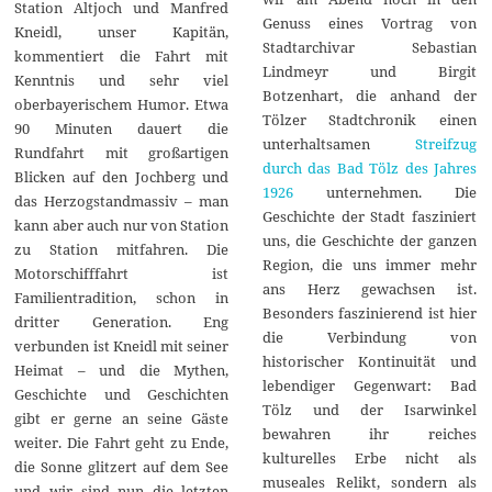
Station Altjoch und Manfred
Genuss eines Vortrag von
Kneidl, unser Kapitän,
Stadtarchivar Sebastian
kommentiert die Fahrt mit
Lindmeyr und Birgit
Kenntnis und sehr viel
Botzenhart, die anhand der
oberbayerischem Humor. Etwa
Tölzer Stadtchronik einen
90 Minuten dauert die
unterhaltsamen
Streifzug
Rundfahrt mit großartigen
durch das Bad Tölz des Jahres
Blicken auf den Jochberg und
1926
unternehmen. Die
das Herzogstandmassiv – man
Geschichte der Stadt fasziniert
kann aber auch nur von Station
uns, die Geschichte der ganzen
zu Station mitfahren. Die
Region, die uns immer mehr
Motorschifffahrt ist
ans Herz gewachsen ist.
Familientradition, schon in
Besonders faszinierend ist hier
dritter Generation. Eng
die Verbindung von
verbunden ist Kneidl mit seiner
historischer Kontinuität und
Heimat – und die Mythen,
lebendiger Gegenwart: Bad
Geschichte und Geschichten
Tölz und der Isarwinkel
gibt er gerne an seine Gäste
bewahren ihr reiches
weiter. Die Fahrt geht zu Ende,
kulturelles Erbe nicht als
die Sonne glitzert auf dem See
museales Relikt, sondern als
und wir sind nun die letzten