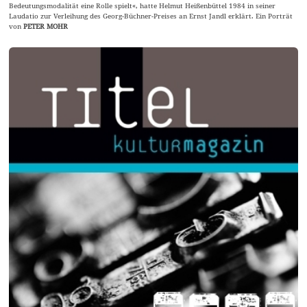
Bedeutungsmodalität eine Rolle spielt«, hatte Helmut Heißenbüttel 1984 in seiner
Laudatio zur Verleihung des Georg-Büchner-Preises an Ernst Jandl erklärt. Ein Porträt
von
PETER MOHR