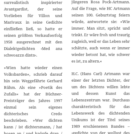
jüngeren Rosa Pock-Artmann.
surrealistisch inspirierter
Auf die Frage, wie HC Artmann
Avantgardist, der seine
seinen 100. Geburtstag feiern
Vorlieben für Villon und
würde, antwortete sie: »Wie
Marivaux in seine Gedichte
immer. Man sitzt, spricht und
einfließen ließ, so hatte er
trinkt. Er wäre froh und traurig
seinen größten Verkaufserfolg
zugleich, weil er das Leben sehr
1958 ausgerechnet mit den
schätzte, auch wenn er immer
Dialektgedichten ›Med ana
wieder betont hat, wie schwer
schwoazzn dintn‹.
es ist, zu altern.«
»Wien hatte wieder einen
H.C. (Hans Carl) Artmann war
Volksbarden«, schrieb darauf
einer der letzten Dichter, der
hin sein Weggefährte Gerhard
um des Dichtens willen lebte
Rühm. Als eine »Poetik des
und dessen Kunst das
Zufalls« hat der Büchner-
Lebenszentrum war. Durchaus
Preisträger des Jahres 1997
charakteristisch für das
einmal sein eigenes
Lebenswerk des dichtenden
dichterisches Credo
Unikums ist der Titel seines
beschrieben. »Wer dichten
1989 erschienenen Bandes –
kann / ist dichtersmann, / hat
›gedichte von der wollust des
hosen an / und knöpfe dran, /