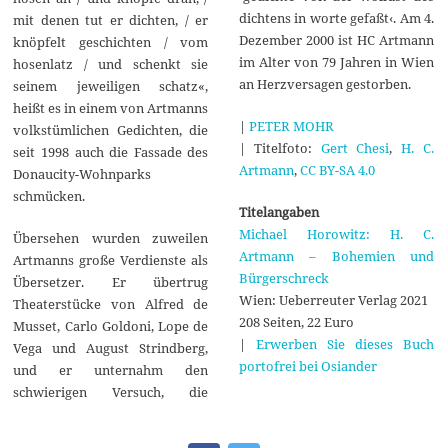
dichtens in worte gefaßt‹. Am 4.
mit denen tut er dichten, / er
Dezember 2000 ist HC Artmann
knöpfelt geschichten / vom
im Alter von 79 Jahren in Wien
hosenlatz / und schenkt sie
an Herzversagen gestorben.
seinem jeweiligen schatz«,
heißt es in einem von Artmanns
|
PETER MOHR
volkstümlichen Gedichten, die
| Titelfoto:
Gert Chesi
,
H. C.
seit 1998 auch die Fassade des
Artmann
,
CC BY-SA 4.0
Donaucity-Wohnparks
schmücken.
Titelangaben
Michael Horowitz: H. C.
Übersehen wurden zuweilen
Artmann – Bohemien und
Artmanns große Verdienste als
Bürgerschreck
Übersetzer. Er übertrug
Wien: Ueberreuter Verlag 2021
Theaterstücke von Alfred de
208 Seiten, 22 Euro
Musset, Carlo Goldoni, Lope de
|
Erwerben Sie dieses Buch
Vega und August Strindberg,
portofrei bei Osiander
und er unternahm den
schwierigen Versuch, die