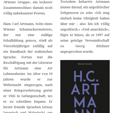
Trotzdem beharrte Artmann
›Wiener Gruppe‹, ein lockerer
immer darauf, ein unpolitischer
Zusammenschluss damals noch
Zeitgenosse zu sein: »Ich mag
völlig unbekannter Poeten.
einfach keine Obrigkeit haben
Hans Carl Artmann, Sohn eines
über mir – also bin ich völlig
Wiener Schumachermeisters,
unpolitisch.« »Und anarchisch«,
der nur eine mäßige
fügte er hinzu, als er 1997 auf
Schulbildung genoss, stieß als
seine geistige Verwandtschaft
Vierzehnjähriger zufällig auf
zu Georg Büchner
ein Handbuch der walisischen
angesprochen wurde.
Sprache. Fortan war die
Beschäftigung mit der Literatur
für Artmann eine Art
Lebenselexier. Im Alter von 19
Jahren wurde er zur
Wehrmacht eingezogen, nach
einer Kriegsverletzung geriet
er 1945 in Gefangenschaft, wo
er zu schreiben begann. Er
lernte fremde Sprachen (etwas
Japanisch und Malayisch), um