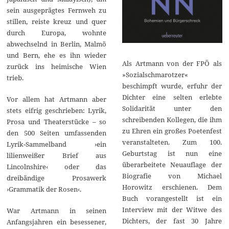
sein ausgeprägtes Fernweh zu
stillen, reiste kreuz und quer
durch Europa, wohnte
abwechselnd in Berlin, Malmö
und Bern, ehe es ihn wieder
Als Artmann von der FPÖ als
zurück ins heimische Wien
»Sozialschmarotzer«
trieb.
beschimpft wurde, erfuhr der
Dichter eine selten erlebte
Vor allem hat Artmann aber
Solidarität unter den
stets eifrig geschrieben: Lyrik,
schreibenden Kollegen, die ihm
Prosa und Theaterstücke – so
zu Ehren ein großes Poetenfest
den 500 Seiten umfassenden
veranstalteten. Zum 100.
Lyrik-Sammelband ›ein
Geburtstag ist nun eine
lilienweißer Brief aus
überarbeitete Neuauflage der
Lincolnshire‹ oder das
Biografie von Michael
dreibändige Prosawerk
Horowitz erschienen. Dem
›Grammatik der Rosen‹.
Buch vorangestellt ist ein
Interview mit der Witwe des
War Artmann in seinen
Dichters, der fast 30 Jahre
Anfangsjahren ein besessener,