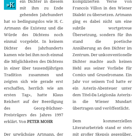
ein Dichter in diesem
komplizierten Verse von
u
»K
n
mit ihm zu Ende
Francois Villon in den Wiener
i
gehenden Jahrhundert
Dialekt zu übersetzen. Artmann
2
0
hat so bedingungslos wie H. C.
ging es dabei nicht um eine
2
Artmann die Existenz und die
subtile wortgetreue
1
Würde des Dichtens noch
Übersetzung, sondern für ihn
einmal vorgelebt. In keinem
stand die poetische
Dichter des Jahrhunderts
Annäherung an den Dichter im
kamen wie bei ihm noch einmal
Zentrum. Der unkonventionelle
die Möglichkeiten des Dichtens
Dichter machte auch keinen
in einer über tausendjährigen
Hehl aus seiner Vorliebe für
Tradition zusammen und
Comics und Gruselromane. Ein
zeigten sich wie gerade erst
Jahr vor seinem Tod hatte er
erschaffen, herrlich wie am
ein Asterix-Abenteuer unter
ersten Tag«, hatte Klaus
dem Titel›Da Leigionäa Asterix‹
Reichert auf der Beerdigung
in die Wiener Mundart
des Georg-Büchner-
übertragen und veröffentlicht.
Preisträgers des Jahres 1997
Dem kommerziellen
erklärt. Von
PETER MOHR
Literaturbetrieb stand er stets
Der urwüchsige Artmann, der
mit großer Skepsis gegenüber,