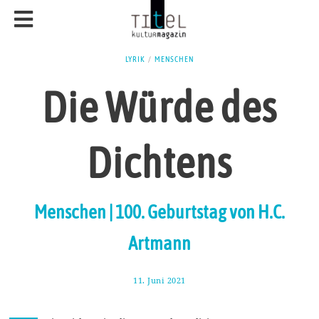
LYRIK
/
MENSCHEN
Die Würde des
Dichtens
Menschen | 100. Geburtstag von H.C.
Artmann
11. Juni 2021
1
6
.
J