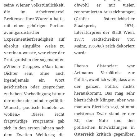
seine Wiener Volkstümlichkeit,
obwohl er mit vielen
die im Arbeiterviertel
renommierten Auszeichnungen
Breitensee ihre Wurzeln hatte,
(Großer österreichischer
mit einer gehörigen Portion
Staatspreis, 1974;
avantgardistischer
Literaturpreis der Stadt Wien,
Experimentierfreudigkeit auf
1977; Stadtschreiber von
absolut singuläre Weise zu
Mainz, 1985/86) reich dekoriert
vereinen wusste, war einer der
wurde.
Protagonisten der sogenannten
Ebenso distanziert war
»Wiener Gruppe«. »Man kann
Artmanns Verhältnis zur
Dichter sein, ohne auch
Politik, »weil ich weiß, dass aus
irgendjemals ein Wort
der ganzen Politik nichts
geschrieben oder gesprochen
herauskommt. Das mag sehr
zu haben. Vorbedingung ist nur
biertischhaft klingen, aber was
der mehr oder minder gefühlte
man am Biertisch sagt, stimmt
Wunsch, poetisch handeln zu
meistens.« Zwar stand er der
wollen.« Dieses recht
EU, der Nato und den
fragwürdige Programm gab
politischen Entwicklungen in
sich in den ersten Jahren nach
Österreich kritisch gegenüber.
dem Zweiten Weltkrieg die