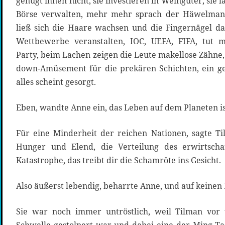
genügt ihnen nicht, sie investieren in Weingüter, sie
Börse verwalten, mehr mehr sprach der Häwelman
ließ sich die Haare wachsen und die Fingernägel daz
Wettbewerbe veranstalten, IOC, UEFA, FIFA, tut
Party, beim Lachen zeigen die Leute makellose Zähne, w
down-Amüsement für die prekären Schichten, ein ge
alles scheint gesorgt.
Eben, wandte Anne ein, das Leben auf dem Planeten ist
Für eine Minderheit der reichen Nationen, sagte T
Hunger und Elend, die Verteilung des erwirtscha
Katastrophe, das treibt dir die Schamröte ins Gesicht.
Also äußerst lebendig, beharrte Anne, und auf keinen F
Sie war noch immer untröstlich, weil Tilman vor