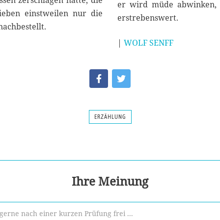
sen zerschlagen hatte, die
er wird müde abwinken, d
ieben einstweilen nur die
erstrebenswert.
achbestellt.
|
WOLF SENFF
ERZÄHLUNG
Ihre Meinung