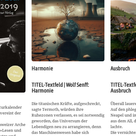
Harmonie
Ausbruch
TITEL-Textfeld | Wolf Senff:
TITEL-Textfe
Harmonie
Ausbruch
Die titanischen Kräfte, aufgeschreckt,
Überall lauer
aturkalender
sagte Termoth, würden ihre
Auf den phleg
 vereint der
Ruhezonen verlassen, es sei notwendig
Neapel und i
geworden, das Universum der
aus dem All, d
hweizer Arche
Lebendigen neu zu arrangieren, denn
lachte.
 »Lesen und
das Maschinenwesen habe sich
Die vernicht