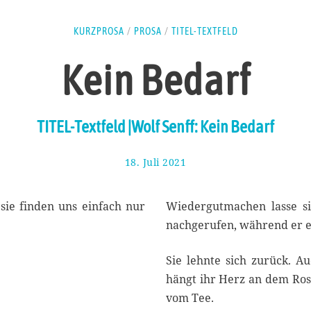
KURZPROSA
/
PROSA
/
TITEL-TEXTFELD
Kein Bedarf
TITEL-Textfeld |Wolf Senff: Kein Bedarf
18. Juli 2021
2
1
.
J
, sie finden uns einfach nur
Wiedergutmachen lasse si
u
nachgerufen, während er e
l
i
Sie lehnte sich zurück. A
2
0
hängt ihr Herz an dem Rost
2
vom Tee.
1