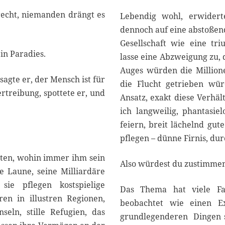
 recht, niemanden drängt es
Lebendig wohl, erwidert
dennoch auf eine abstoßend
Gesellschaft wie eine tr
in Paradies.
lasse eine Abzweigung zu,
Auges würden die Millione
sagte er, der Mensch ist für
die Flucht getrieben wür
rtreibung, spottete er, und
Ansatz, exakt diese Verhäl
ich langweilig, phantasi
feiern, breit lächelnd gut
pflegen – dünne Firnis, du
eten, wohin immer ihm sein
Also würdest du zustimmen
te Laune, seine Milliardäre
sie pflegen kostspielige
Das Thema hat viele Fa
ren in illustren Regionen,
beobachtet wie einen E
seln, stille Refugien, das
grundlegenderen Dingen st