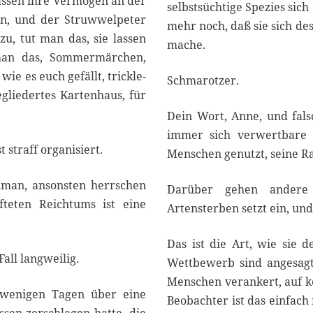
 lassen ihre Vermögen an der
selbstsüchtige Spezies sic
n, und der Struwwelpeter
mehr noch, daß sie sich de
u, tut man das, sie lassen
mache.
 man das, Sommermärchen,
ie es euch gefällt, trickle-
Schmarotzer.
gliedertes Kartenhaus, für
Dein Wort, Anne, und fals
immer sich verwertbare 
 straff organisiert.
Menschen genutzt, seine Raf
ilman, ansonsten herrschen
Darüber gehen andere 
fteten Reichtums ist eine
Artensterben setzt ein, u
Das ist die Art, wie sie 
all langweilig.
Wettbewerb sind angesagt,
Menschen verankert, auf k
 wenigen Tagen über eine
Beobachter ist das einfach