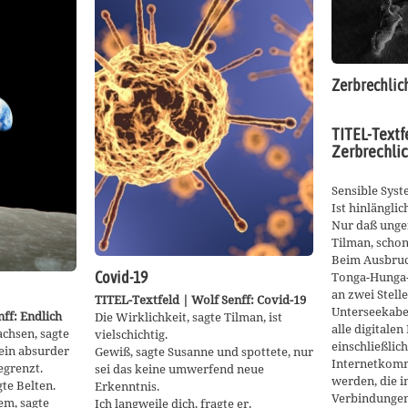
Zerbrechlic
TITEL-Textfe
Zerbrechli
Sensible Syst
Ist hinlänglic
Nur daß unge
Tilman, schon 
Beim Ausbruc
Tonga-Hunga-H
Covid-19
an zwei Stell
TITEL-Textfeld | Wolf Senff: Covid-19
Unterseekabe
ff: Endlich
Die Wirklichkeit, sagte Tilman, ist
alle digitale
achsen, sagte
vielschichtig.
einschließlic
ein absurder
Gewiß, sagte Susanne und spottete, nur
Internetkomm
egrenzt.
sei das keine umwerfend neue
werden, die i
te Belten.
Erkenntnis.
Verbindungen
em, sagte
Ich langweile dich, fragte er.