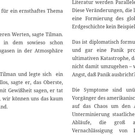
Literatur werden Paralle
Diese Veränderungen, die l
r für ein ernsthaftes Thema
eine Formierung des glo
Erdgeschichte kein Beispiel 
ren Werten, sagte Tilman.
Das ist diplomatisch form
es in dem sowieso schon
und gar eine Panik pro
sgasen in der Atmosphäre
ultimativen Katastrophe, 
nicht damit umzugehen – 
Tilman und legte sich ein
Angst, daß Panik ausbricht
los, sagte er, das Oberste,
Die Symptome sind unüb
 mit Gewißheit sagen, er tat
Vorgänger des amerikanisch
en, wir können uns das kaum
auf das Chaos um den Au
and.
Unterminierung staatliche
Abläufe, die groß ang
Vernachlässigung von I