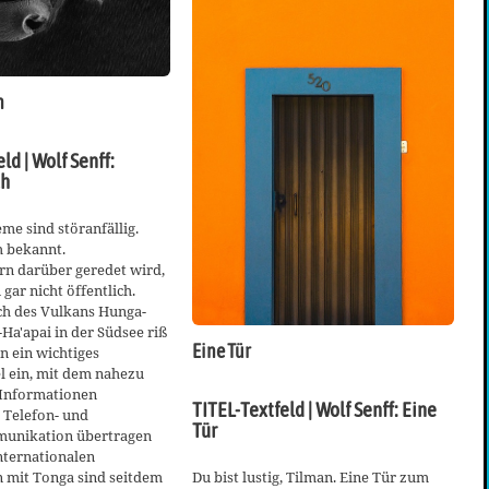
h
ld | Wolf Senff:
ch
eme sind störanfällig.
h bekannt.
rn darüber geredet wird,
gar nicht öffentlich.
h des Vulkans Hunga-
a'apai in der Südsee riß
Eine Tür
en ein wichtiges
l ein, mit dem nahezu
n Informationen
TITEL-Textfeld | Wolf Senff: Eine
h Telefon- und
Tür
unikation übertragen
nternationalen
 mit Tonga sind seitdem
Du bist lustig, Tilman. Eine Tür zum