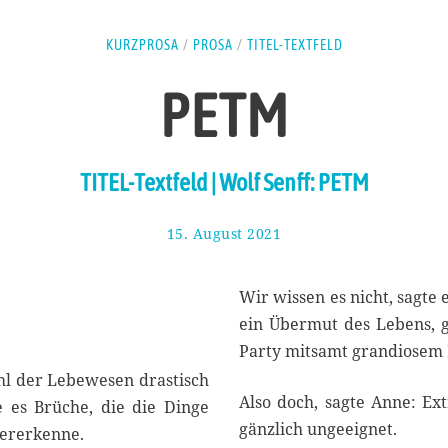
KURZPROSA
/
PROSA
/
TITEL-TEXTFELD
PETM
TITEL-Textfeld | Wolf Senff: PETM
15. August 2021
2
0
.
A
Wir wissen es nicht, sagte 
u
ein Übermut des Lebens, g
g
Party mitsamt grandiosem
u
s
hl der Lebewesen drastisch
t
Also doch, sagte Anne: Ex
 es Brüche, die die Dinge
2
gänzlich ungeeignet.
ererkenne.
0