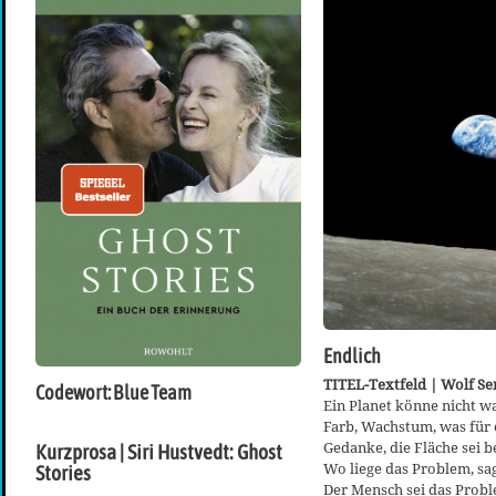
Endlich
TITEL-Textfeld | Wolf Sen
Codewort: Blue Team
Ein Planet könne nicht w
Farb, Wachstum, was für 
Gedanke, die Fläche sei b
Kurzprosa | Siri Hustvedt: Ghost
Wo liege das Problem, sag
Stories
Der Mensch sei das Probl