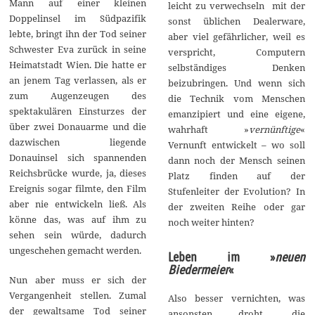
Mann auf einer kleinen
leicht zu verwechseln mit der
Doppelinsel im Südpazifik
sonst üblichen Dealerware,
lebte, bringt ihn der Tod seiner
aber viel gefährlicher, weil es
Schwester Eva zurück in seine
verspricht, Computern
Heimatstadt Wien. Die hatte er
selbständiges Denken
an jenem Tag verlassen, als er
beizubringen. Und wenn sich
zum Augenzeugen des
die Technik vom Menschen
spektakulären Einsturzes der
emanzipiert und eine eigene,
über zwei Donauarme und die
wahrhaft »
vernünftige
«
dazwischen liegende
Vernunft entwickelt – wo soll
Donauinsel sich spannenden
dann noch der Mensch seinen
Reichsbrücke wurde, ja, dieses
Platz finden auf der
Ereignis sogar filmte, den Film
Stufenleiter der Evolution? In
aber nie entwickeln ließ. Als
der zweiten Reihe oder gar
könne das, was auf ihm zu
noch weiter hinten?
sehen sein würde, dadurch
ungeschehen gemacht werden.
Leben im »
neuen
Biedermeier
«
Nun aber muss er sich der
Vergangenheit stellen. Zumal
Also besser vernichten, was
der gewaltsame Tod seiner
ansonsten droht, die