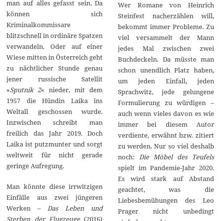
man auf alles gefasst sein. Da
Wer Romane von Heinrich
können sich
Steinfest nacherzählen will,
Kriminalkommissare
bekommt immer Probleme. Zu
blitzschnell in ordinäre Spatzen
viel versammelt der Mann
verwandeln. Oder auf einer
jedes Mal zwischen zwei
Wiese mitten in Österreich geht
Buchdeckeln. Da müsste man
zu nächtlicher Stunde genau
schon unendlich Platz haben,
jener russische Satellit
um jeden Einfall, jeden
»
Sputnik 2
« nieder, mit dem
Sprachwitz, jede gelungene
1957 die Hündin Laika ins
Formulierung zu würdigen –
Weltall geschossen wurde.
auch wenn vieles davon es wie
Inzwischen schreibt man
immer bei diesem Autor
freilich das Jahr 2019. Doch
verdiente, erwähnt bzw. zitiert
Laika ist putzmunter und sorgt
zu werden. Nur so viel deshalb
weltweit für nicht gerade
noch:
Die Möbel des Teufels
geringe Aufregung.
spielt im Pandemie-Jahr 2020.
Es wird stark auf Abstand
Man könnte diese irrwitzigen
geachtet, was die
Einfälle aus zwei jüngeren
Liebesbemühungen des Leo
Werken –
Das Leben und
Prager nicht unbedingt
Sterben der Flugzeuge
(2016)