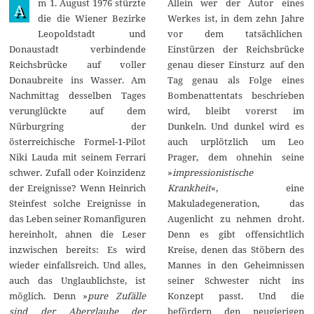
m 1. August 1976 stürzte
Allein wer der Autor eines
e
A
p
die die Wiener Bezirke
Werkes ist, in dem zehn Jahre
t
Leopoldstadt und
vor dem tatsächlichen
e
m
Donaustadt verbindende
Einstürzen der Reichsbrücke
b
Reichsbrücke auf voller
genau dieser Einsturz auf den
e
r
Donaubreite ins Wasser. Am
Tag genau als Folge eines
2
Nachmittag desselben Tages
Bombenattentats beschrieben
0
2
verunglückte auf dem
wird, bleibt vorerst im
1
Nürburgring der
Dunkeln. Und dunkel wird es
österreichische Formel-1-Pilot
auch urplötzlich um Leo
Niki Lauda mit seinem Ferrari
Prager, dem ohnehin seine
schwer. Zufall oder Koinzidenz
»
impressionistische
der Ereignisse? Wenn Heinrich
Krankheit
«, eine
Steinfest solche Ereignisse in
Makuladegeneration, das
das Leben seiner Romanfiguren
Augenlicht zu nehmen droht.
hereinholt, ahnen die Leser
Denn es gibt offensichtlich
inzwischen bereits: Es wird
Kreise, denen das Stöbern des
wieder einfallsreich. Und alles,
Mannes in den Geheimnissen
auch das Unglaublichste, ist
seiner Schwester nicht ins
möglich. Denn »
pure Zufälle
Konzept passt. Und die
sind der Aberglaube der
befördern den neugierigen