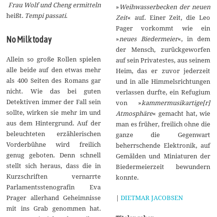
Frau Wolf und Cheng ermitteln
»
Weihwasserbecken der neuen
heißt.
Tempi passati
.
Zeit
« auf. Einer Zeit, die Leo
Pager vorkommt wie ein
»
neues Biedermeier
«, in dem
No Milk today
der Mensch, zurückgeworfen
Allein so große Rollen spielen
auf sein Privatestes, aus seinem
alle beide auf den etwas mehr
Heim, das er zuvor jederzeit
als 400 Seiten des Romans gar
und in alle Himmelsrichtungen
nicht. Wie das bei guten
verlassen durfte, ein Refugium
Detektiven immer der Fall sein
von »
kammermusikartige[r]
sollte, wirken sie mehr im und
Atmosphäre
« gemacht hat, wie
aus dem Hintergrund. Auf der
man es früher, freilich ohne die
beleuchteten erzählerischen
ganze die Gegenwart
Vorderbühne wird freilich
beherrschende Elektronik, auf
genug geboten. Denn schnell
Gemälden und Miniaturen der
stellt sich heraus, dass die in
Biedermeierzeit bewundern
Kurzschriften vernarrte
konnte.
Parlamentsstenografin Eva
|
DIETMAR JACOBSEN
Prager allerhand Geheimnisse
mit ins Grab genommen hat.