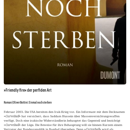
»Friendly fire« der perfiden Art
Roman | Oliver Bottini: Einmal noch sterben
Februar 2003. Die USA bereiten den Irak-Krieg vor. Ein Informant mit dem Decknamen
»
Curveball
« hat versichert, dass Saddam Hussein über Massenvernichtungswaffen
verfügt. Doch eine irakische Widerständlerin behauptet das Gegenteil und bezichtigt
»
Curveball
« der Lüge. Die Beweise für ihre Behauptung will sie binnen Kurzem einem
Vertreter der Bundesrepublik in Bagdad übergeben. Denn »
Curveball
« wird als