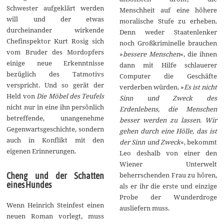
Schwester aufgeklärt werden
Menschheit auf eine höhere
will und der etwas
moralische Stufe zu erheben.
durcheinander wirkende
Denn weder Staatenlenker
Chefinspektor Kurt Rosig sich
noch Großkriminelle brauchen
vom Bruder des Mordopfers
»
bessere Menschen
«, die ihnen
einige neue Erkenntnisse
dann mit Hilfe schlauerer
bezüglich des Tatmotivs
Computer die Geschäfte
verspricht. Und so gerät der
verderben würden. »
Es ist nicht
Held von
Die Möbel des Teufels
Sinn und Zweck des
nicht nur in eine ihn persönlich
Erdenlebens, die Menschen
betreffende, unangenehme
besser werden zu lassen. Wir
Gegenwartsgeschichte, sondern
gehen durch eine Hölle, das ist
auch in Konflikt mit den
der Sinn und Zweck
«, bekommt
eigenen Erinnerungen.
Leo deshalb von einer den
Wiener Unterwelt
beherrschenden Frau zu hören,
Cheng und der Schatten
eines Hundes
als er ihr die erste und einzige
Probe der Wunderdroge
Wenn Heinrich Steinfest einen
ausliefern muss.
neuen Roman vorlegt, muss