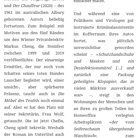
einfacher macht.
und
Der Chauffeur
(2020) – des
1961 im australischen Albury
Und während eine von
geborenen Autors beliebig
Politikern und Virologen gut
fortsetzen. Zum Beispiel mit
instruierte Kriminalassistentin
Motiven aus den fünf Bänden
im Kofferraum ihres Autos
um den Wiener Privatdetektiv
hortet, was plötzlich
Markus Cheng, die Steinfest
unverzichtbar geworden
zwischen 1999 und 2019
scheint – »
Schutzhandschuhe
veröffentlichte. Der einarmige
und Masken und ein
Ermittler, der nur noch vom
Desinfektionsmittel […] und
Schatten seines toten Hundes
natürlich eine Packung
Lauscher begleitet wird, einer
geheiligtes Klopapier, das in
unsicht-, aber spürbaren
vielen Märkten ausverkauft
Präsenz, taucht auch in
Die
war
« –, steigt in den
Möbel des Teufels
noch einmal
Wohnungen der Menschen und
auf. Aber er hat den Platz mit
an ihren zu großen Teilen ins
seiner Sekretärin, Frau Wolf,
Homeoffice verlegten
getauscht. Die ist jetzt Chefin,
Arbeitsplätzen »
der vom
Cheng spielt Sekretär. Weshalb
Seifenschaum übergehende
der Roman im Untertitel auch
Waschtisch
« zum