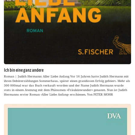
Ich bin eine ganz andere
Roman | Judith Hermann: Aller Liebe Anfang Vor 16 Jahren hatte Judith Hermann mit
ihren Debüterzählungen Sommerhaus, später einen grandiosen Erfolg gefeiert. Mehr als
300 000mal war das Buch verkauft worden und der Name Judith Hermann wurde
stets in einem Atemzug mit dem Phänomen »Fräuleinwunder« genannt. Nun ist Judith
Hermanns erster Roman ›Aller Liebe Anfang‹ erschienen. Von PETER MOHR