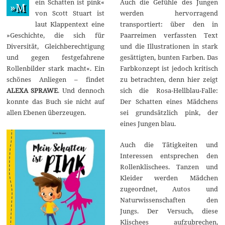
ein Schatten ist pink«
Auch die Gefühle des Jungen
e
»M
p
von Scott Stuart ist
werden hervorragend
t
laut Klappentext eine
transportiert: über den in
e
m
»Geschichte, die sich für
Paarreimen verfassten Text
b
Diversität, Gleichberechtigung
und die Illustrationen in stark
e
r
und gegen festgefahrene
gesättigten, bunten Farben. Das
2
Rollenbilder stark macht«. Ein
Farbkonzept ist jedoch kritisch
0
2
schönes Anliegen – findet
zu betrachten, denn hier zeigt
1
ALEXA SPRAWE
. Und dennoch
sich die Rosa-Hellblau-Falle:
konnte das Buch sie nicht auf
Der Schatten eines Mädchens
allen Ebenen überzeugen.
sei grundsätzlich pink, der
eines Jungen blau.
Auch die Tätigkeiten und
Interessen entsprechen den
Rollenklischees. Tanzen und
Kleider werden Mädchen
zugeordnet, Autos und
Naturwissenschaften den
Jungs. Der Versuch, diese
Klischees aufzubrechen,