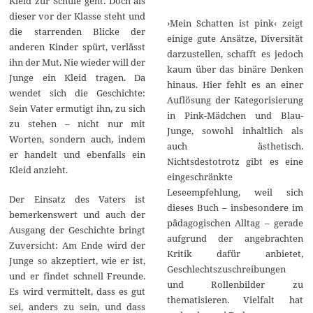
Kleid zur Schule geht. Doch als
dieser vor der Klasse steht und
›Mein Schatten ist pink‹ zeigt
die starrenden Blicke der
einige gute Ansätze, Diversität
anderen Kinder spürt, verlässt
darzustellen, schafft es jedoch
ihn der Mut. Nie wieder will der
kaum über das binäre Denken
Junge ein Kleid tragen. Da
hinaus. Hier fehlt es an einer
wendet sich die Geschichte:
Auflösung der Kategorisierung
Sein Vater ermutigt ihn, zu sich
in Pink-Mädchen und Blau-
zu stehen – nicht nur mit
Junge, sowohl inhaltlich als
Worten, sondern auch, indem
auch ästhetisch.
er handelt und ebenfalls ein
Nichtsdestotrotz gibt es eine
Kleid anzieht.
eingeschränkte
Leseempfehlung, weil sich
Der Einsatz des Vaters ist
dieses Buch – insbesondere im
bemerkenswert und auch der
pädagogischen Alltag – gerade
Ausgang der Geschichte bringt
aufgrund der angebrachten
Zuversicht: Am Ende wird der
Kritik dafür anbietet,
Junge so akzeptiert, wie er ist,
Geschlechtszuschreibungen
und er findet schnell Freunde.
und Rollenbilder zu
Es wird vermittelt, dass es gut
thematisieren. Vielfalt hat
sei, anders zu sein, und dass