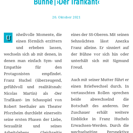
Bühne | ›Der Trafikant‹
20. Oktober 2021
3
1
.
O
nheilvolle Momente, die
eines der SS-Oberen. Mit seinen
k
U
t
einen förmlich erzittern
Sehnsüchten lässt Anezka
o
und erbeben lassen,
Franz alleine. Er sinniert auf
b
e
wechseln sich ab mit denen, in
der Bühne vor sich hin oder
r
denen man einfach Sym- und
unterhält sich mit Sigmund
2
0
Empathie für den
Freud.
2
Protagonisten empfindet.
1
Auch mit seiner Mutter führt er
Franz Huchel (überzeugend,
einen Briefwechsel durch. In
gefühlvoll und realitätsnah:
vertauschten Rollen sprechen
Nicolas Martin) als ›Der
beide abwechselnd die
Trafikant‹ im Schauspiel von
Botschaft des anderen. Der
Robert Seethaler am Theater
Zuschauer erhält weitere
Pforzheim durchlebt einerseits
Einblicke in Franz Huchels
seine ersten Phasen der Liebe,
Erwachsen-Werden. Durch die
Sexualität und seines
wechselseitige Perspektive
Arbeitslebens. Gleichzeitig