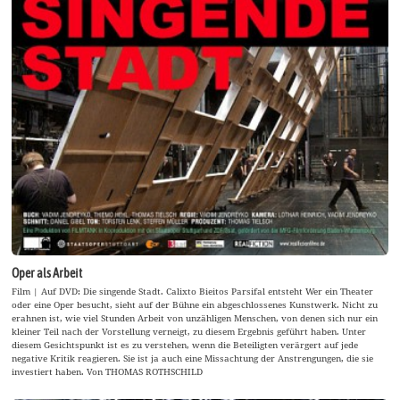
Oper als Arbeit
Film | Auf DVD: Die singende Stadt. Calixto Bieitos Parsifal entsteht Wer ein Theater
oder eine Oper besucht, sieht auf der Bühne ein abgeschlossenes Kunstwerk. Nicht zu
erahnen ist, wie viel Stunden Arbeit von unzähligen Menschen, von denen sich nur ein
kleiner Teil nach der Vorstellung verneigt, zu diesem Ergebnis geführt haben. Unter
diesem Gesichtspunkt ist es zu verstehen, wenn die Beteiligten verärgert auf jede
negative Kritik reagieren. Sie ist ja auch eine Missachtung der Anstrengungen, die sie
investiert haben. Von THOMAS ROTHSCHILD