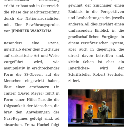
gewinnt der Zuschauer einen
erlebt er hautnah in Österreich
Einblick in die Perspektiven
die Phase der Machtergreifung
und Beobachtungen des jeweils
durch die Nationalsozialisten
anderen. All dies gewährt einen
mit. Eine Bewährungsprobe.
umfassenden Einblick in die
Von
JENNIFER WARZECHA
gesellschaftlichen Vorgänge in
Besonders eine Szene,
einem zerstörerischen System,
innerhalb derer dem Zuschauer
aber auch in diejenigen, die
auf sarkastische Art und Weise
direkt davon betroffen sind.
vorgeführt wird, wie
»Mein Sehen ist eher ein
manipulativ in erschreckender
Innerliches« wird der
Form die SS-Oberen auf die
Schriftsteller Robert Seethaler
Menschen eingewirkt haben,
zitiert.
lässt einen erschauern. Ein
Tänzer (David Meyer) führt in
Form einer Hitler-Parodie die
Folgsamkeit der Menschen, die
brav den Anweisungen des
Nazi-Regimes gefolgt sind, ad
absurdum. Franz Huchel folgt