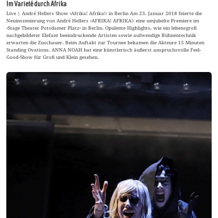
Im Varieté durch Afrika
Live | André Hellers Show ›Afrika! Afrika!‹ in Berlin Am 23. Januar 2018 feierte die
Neuinszenierung von André Hellers ›AFRIKA! AFRIKA!‹ eine umjubelte Premiere im
›Stage Theater Potsdamer Platz‹ in Berlin. Opulente Highlights, wie ein lebensgroß
nachgebildeter Elefant beeindruckende Artisten sowie aufwendige Bühnentechnik
erwarten die Zuschauer. Beim Auftakt zur Tournee bekamen die Akteure 15 Minuten
Standing Ovations. ANNA NOAH hat eine künstlerisch äußerst anspruchsvolle Feel-
Good-Show für Groß und Klein gesehen.