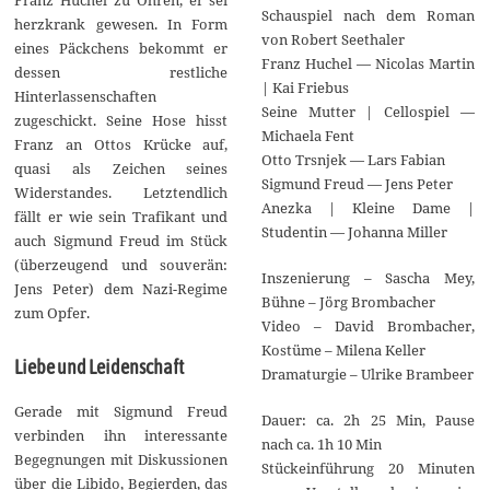
Schauspiel nach dem Roman
herzkrank gewesen. In Form
von Robert Seethaler
eines Päckchens bekommt er
Franz Huchel — Nicolas Martin
dessen restliche
| Kai Friebus
Hinterlassenschaften
Seine Mutter | Cellospiel —
zugeschickt. Seine Hose hisst
Michaela Fent
Franz an Ottos Krücke auf,
Otto Trsnjek — Lars Fabian
quasi als Zeichen seines
Sigmund Freud — Jens Peter
Widerstandes. Letztendlich
Anezka | Kleine Dame |
fällt er wie sein Trafikant und
Studentin — Johanna Miller
auch Sigmund Freud im Stück
(überzeugend und souverän:
Inszenierung – Sascha Mey,
Jens Peter) dem Nazi-Regime
Bühne – Jörg Brombacher
zum Opfer.
Video – David Brombacher,
Kostüme – Milena Keller
Liebe und Leidenschaft
Dramaturgie – Ulrike Brambeer
Gerade mit Sigmund Freud
Dauer: ca. 2h 25 Min, Pause
verbinden ihn interessante
nach ca. 1h 10 Min
Begegnungen mit Diskussionen
Stückeinführung 20 Minuten
über die Libido, Begierden, das