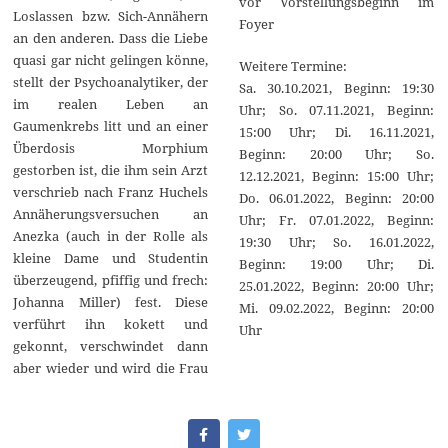
vor Vorstellungsbeginn im
Loslassen bzw. Sich-Annähern
Foyer
an den anderen. Dass die Liebe
quasi gar nicht gelingen könne,
Weitere Termine:
stellt der Psychoanalytiker, der
Sa. 30.10.2021, Beginn: 19:30
im realen Leben an
Uhr; So. 07.11.2021, Beginn:
Gaumenkrebs litt und an einer
15:00 Uhr; Di. 16.11.2021,
Überdosis Morphium
Beginn: 20:00 Uhr; So.
gestorben ist, die ihm sein Arzt
12.12.2021, Beginn: 15:00 Uhr;
verschrieb nach Franz Huchels
Do. 06.01.2022, Beginn: 20:00
Annäherungsversuchen an
Uhr; Fr. 07.01.2022, Beginn:
Anezka (auch in der Rolle als
19:30 Uhr; So. 16.01.2022,
kleine Dame und Studentin
Beginn: 19:00 Uhr; Di.
überzeugend, pfiffig und frech:
25.01.2022, Beginn: 20:00 Uhr;
Johanna Miller) fest. Diese
Mi. 09.02.2022, Beginn: 20:00
verführt ihn kokett und
Uhr
gekonnt, verschwindet dann
aber wieder und wird die Frau