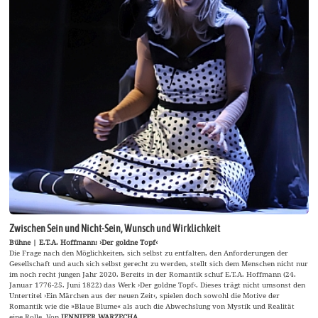
Zwischen Sein und Nicht-Sein, Wunsch und Wirklichkeit
Bühne | E.T.A. Hoffmann: ›Der goldne Topf‹
Die Frage nach den Möglichkeiten, sich selbst zu entfalten, den Anforderungen der
Gesellschaft und auch sich selbst gerecht zu werden, stellt sich dem Menschen nicht nur
im noch recht jungen Jahr 2020. Bereits in der Romantik schuf E.T.A. Hoffmann (24.
Januar 1776-25. Juni 1822) das Werk ›Der goldne Topf‹. Dieses trägt nicht umsonst den
Untertitel ›Ein Märchen aus der neuen Zeit‹, spielen doch sowohl die Motive der
Romantik wie die »Blaue Blume« als auch die Abwechslung von Mystik und Realität
eine Rolle. Von
JENNIFER WARZECHA