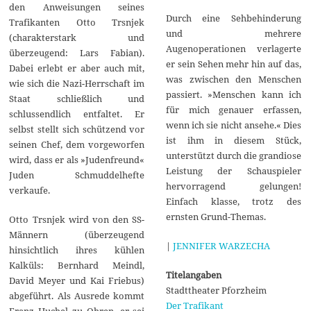
den Anweisungen seines
Durch eine Sehbehinderung
Trafikanten Otto Trsnjek
und mehrere
(charakterstark und
Augenoperationen verlagerte
überzeugend: Lars Fabian).
er sein Sehen mehr hin auf das,
Dabei erlebt er aber auch mit,
was zwischen den Menschen
wie sich die Nazi-Herrschaft im
passiert. »Menschen kann ich
Staat schließlich und
für mich genauer erfassen,
schlussendlich entfaltet. Er
wenn ich sie nicht ansehe.« Dies
selbst stellt sich schützend vor
ist ihm in diesem Stück,
seinen Chef, dem vorgeworfen
unterstützt durch die grandiose
wird, dass er als »Judenfreund«
Leistung der Schauspieler
Juden Schmuddelhefte
hervorragend gelungen!
verkaufe.
Einfach klasse, trotz des
ernsten Grund-Themas.
Otto Trsnjek wird von den SS-
Männern (überzeugend
|
JENNIFER WARZECHA
hinsichtlich ihres kühlen
Kalküls: Bernhard Meindl,
Titelangaben
David Meyer und Kai Friebus)
Stadttheater Pforzheim
abgeführt. Als Ausrede kommt
Der Trafikant
Franz Huchel zu Ohren, er sei