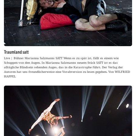
Traumland satt
Live | Bühne: Marianna Salzmann: SATT Wenn es zu spät ist, fällt es einem wie
Schuppen von den Augen. In Marianna Salzmanns neuem Stück SATT ist es das
alltägliche Blindsein sehenden Auges, das in die Katastrophe führt. Der Verlag der
Autoren hat uns freundlicherweise eine Vorabversion zu lesen gegeben. Von WILFRIED
HAPPEL