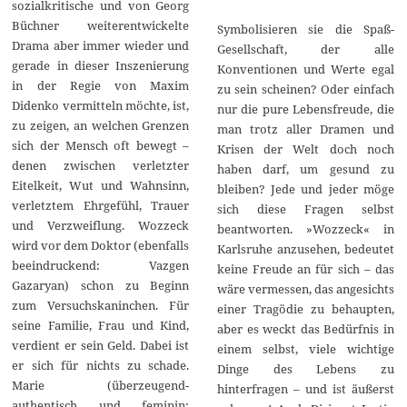
sozialkritische und von Georg
Büchner weiterentwickelte
Symbolisieren sie die Spaß-
Drama aber immer wieder und
Gesellschaft, der alle
gerade in dieser Inszenierung
Konventionen und Werte egal
in der Regie von Maxim
zu sein scheinen? Oder einfach
Didenko vermitteln möchte, ist,
nur die pure Lebensfreude, die
zu zeigen, an welchen Grenzen
man trotz aller Dramen und
sich der Mensch oft bewegt –
Krisen der Welt doch noch
denen zwischen verletzter
haben darf, um gesund zu
Eitelkeit, Wut und Wahnsinn,
bleiben? Jede und jeder möge
verletztem Ehrgefühl, Trauer
sich diese Fragen selbst
und Verzweiflung. Wozzeck
beantworten. »Wozzeck« in
wird vor dem Doktor (ebenfalls
Karlsruhe anzusehen, bedeutet
beeindruckend: Vazgen
keine Freude an für sich – das
Gazaryan) schon zu Beginn
wäre vermessen, das angesichts
zum Versuchskaninchen. Für
einer Tragödie zu behaupten,
seine Familie, Frau und Kind,
aber es weckt das Bedürfnis in
verdient er sein Geld. Dabei ist
einem selbst, viele wichtige
er sich für nichts zu schade.
Dinge des Lebens zu
Marie (überzeugend-
hinterfragen – und ist äußerst
authentisch und feminin: