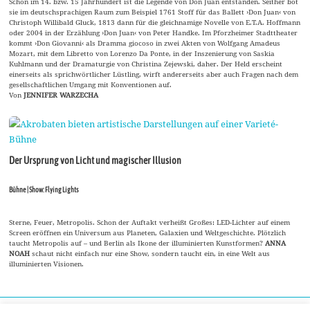
Schon im 14. bzw. 15 Jahrhundert ist die Legende von Don Juan entstanden. Seither bot
sie im deutschsprachigen Raum zum Beispiel 1761 Stoff für das Ballett ›Don Juan‹ von
Christoph Willibald Gluck, 1813 dann für die gleichnamige Novelle von E.T.A. Hoffmann
oder 2004 in der Erzählung ›Don Juan‹ von Peter Handke. Im Pforzheimer Stadttheater
kommt ›Don Giovanni‹ als Dramma giocoso in zwei Akten von Wolfgang Amadeus
Mozart, mit dem Libretto von Lorenzo Da Ponte, in der Inszenierung von Saskia
Kuhlmann und der Dramaturgie von Christina Zejewski, daher. Der Held erscheint
einerseits als sprichwörtlicher Lüstling, wirft andererseits aber auch Fragen nach dem
gesellschaftlichen Umgang mit Konventionen auf.
Von
JENNIFER WARZECHA
Der Ursprung von Licht und magischer Illusion
Bühne | Show: Flying Lights
Sterne, Feuer, Metropolis. Schon der Auftakt verheißt Großes: LED-Lichter auf einem
Screen eröffnen ein Universum aus Planeten, Galaxien und Weltgeschichte. Plötzlich
taucht Metropolis auf – und Berlin als Ikone der illuminierten Kunstformen?
ANNA
NOAH
schaut nicht einfach nur eine Show, sondern taucht ein, in eine Welt aus
illuminierten Visionen.