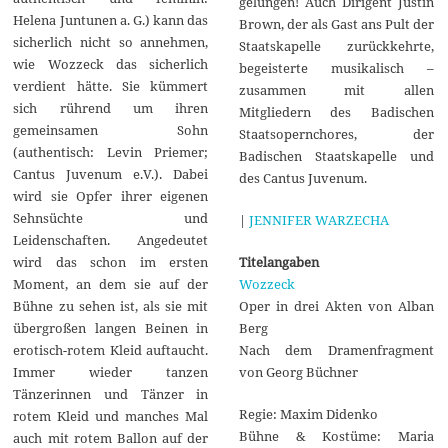
gelungen! Auch Dirigent Justin
Helena Juntunen a. G.) kann das
Brown, der als Gast ans Pult der
sicherlich nicht so annehmen,
Staatskapelle zurückkehrte,
wie Wozzeck das sicherlich
begeisterte musikalisch –
verdient hätte. Sie kümmert
zusammen mit allen
sich rührend um ihren
Mitgliedern des Badischen
gemeinsamen Sohn
Staatsopernchores, der
(authentisch: Levin Priemer;
Badischen Staatskapelle und
Cantus Juvenum e.V.). Dabei
des Cantus Juvenum.
wird sie Opfer ihrer eigenen
Sehnsüchte und
|
JENNIFER WARZECHA
Leidenschaften. Angedeutet
Titelangaben
wird das schon im ersten
Wozzeck
Moment, an dem sie auf der
Oper in drei Akten von Alban
Bühne zu sehen ist, als sie mit
Berg
übergroßen langen Beinen in
Nach dem Dramenfragment
erotisch-rotem Kleid auftaucht.
von Georg Büchner
Immer wieder tanzen
Tänzerinnen und Tänzer in
Regie: Maxim Didenko
rotem Kleid und manches Mal
Bühne & Kostüme: Maria
auch mit rotem Ballon auf der