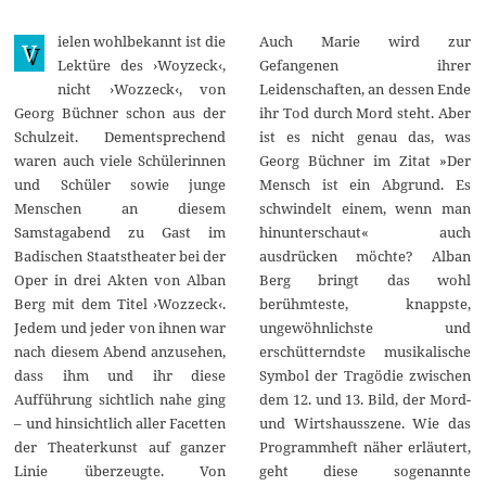
.
M
ielen wohlbekannt ist die
Auch Marie wird zur
a
V
i
Lektüre des ›Woyzeck‹,
Gefangenen ihrer
2
nicht ›Wozzeck‹, von
Leidenschaften, an dessen Ende
0
2
Georg Büchner schon aus der
ihr Tod durch Mord steht. Aber
3
Schulzeit. Dementsprechend
ist es nicht genau das, was
waren auch viele Schülerinnen
Georg Büchner im Zitat »Der
und Schüler sowie junge
Mensch ist ein Abgrund. Es
Menschen an diesem
schwindelt einem, wenn man
Samstagabend zu Gast im
hinunterschaut« auch
Badischen Staatstheater bei der
ausdrücken möchte? Alban
Oper in drei Akten von Alban
Berg bringt das wohl
Berg mit dem Titel ›Wozzeck‹.
berühmteste, knappste,
Jedem und jeder von ihnen war
ungewöhnlichste und
nach diesem Abend anzusehen,
erschütterndste musikalische
dass ihm und ihr diese
Symbol der Tragödie zwischen
Aufführung sichtlich nahe ging
dem 12. und 13. Bild, der Mord-
– und hinsichtlich aller Facetten
und Wirtshausszene. Wie das
der Theaterkunst auf ganzer
Programmheft näher erläutert,
Linie überzeugte. Von
geht diese sogenannte