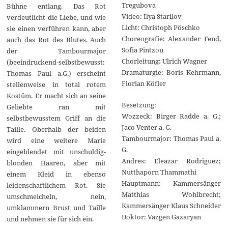
Tregubova
Bühne entlang. Das Rot
Video: Ilya Starilov
verdeutlicht die Liebe, und wie
Licht: Christoph Pöschko
sie einen verführen kann, aber
Choreografie: Alexander Fend,
auch das Rot des Blutes. Auch
Sofia Pintzou
der Tambourmajor
Chorleitung: Ulrich Wagner
(beeindruckend-selbstbewusst:
Dramaturgie: Boris Kehrmann,
Thomas Paul a.G.) erscheint
Florian Köfler
stellenweise in total rotem
Kostüm. Er macht sich an seine
Besetzung:
Geliebte ran mit
Wozzeck: Birger Radde a. G.;
selbstbewusstem Griff an die
Jaco Venter a. G.
Taille. Oberhalb der beiden
Tambourmajor: Thomas Paul a.
wird eine weitere Marie
G.
eingeblendet mit unschuldig-
Andres: Eleazar Rodriguez;
blonden Haaren, aber mit
Nutthaporn Thammathi
einem Kleid in ebenso
Hauptmann: Kammersänger
leidenschaftlichem Rot. Sie
Matthias Wohlbrecht;
umschmeicheln, nein,
Kammersänger Klaus Schneider
umklammern Brust und Taille
Doktor: Vazgen Gazaryan
und nehmen sie für sich ein.