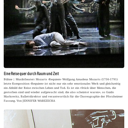
Eine Reise quer durch Raum und Zeit
Bühne | Musiktheater: Mozarts ›Requiem‹ Wolfgang Amadeus Mozarts (1756-1791)
letzte Komposition ›Requiem‹ ist nicht nur ein sehr emotionales Werk und gleichzeitig
ein Abbild der Reise zwischen Leben und Tod. Es ist ein »Stück über Menschen, die
gestorben sind und wieder aufgewacht sind, die also scheintot waren«, so Guido
Markowitz, Ballettdirektor und verantwortlich für die Choreographie der Pforzheimer
Fassung. Von JENNIFER WAREZECHA