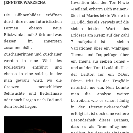
JENNIFER WARZECHA
Invention über den Ton H wie
»Heiland, erbarm Dich meiner.«
Die Bühnenbilder eröffnen
Sie sind Maries letzte Worte im
durch ihre neuen futuristischen
11. Bild, das als Verweis auf die
Formen ebenso neue
sieben letzten Worte des
Blickwinkel aufs Stück und was
Erlösers am Kreuz auf der Zahl
dessen im Innersten
7 aufgebaut ist – sieben
zusammenhält.
Variationen über ein 7-taktiges
Zuschauerinnen und Zuschauer
Thema und Doppelfuge über
werden in eine Welt des
ein Thema aus sieben Tönen –
Proletariats entführt und
und auf den Ton H zuläuft. H ist
ebenso in eine solche, in der
der Leitton für ein C-Dur.
man gewahr wird, wo die
Dieses tritt in der Tragödie
Grenzen menschlicher
natürlich nie ein. Nun könnte
Sehnsüchte und Bedürfnisse
man die Analyse weiter
oder auch Fragen nach Tod und
betreiben, wie es schon häufig
dem Teufel liegen.
in der Literaturwissenschaft
erfolgt ist, ist doch eine weitere
Besonderheit dieses Dramas,
dass es als Dramenfragment
vorliegt, bei dem nie eindeutig