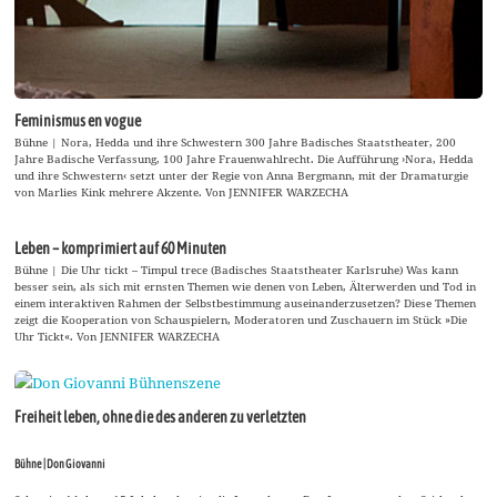
Feminismus en vogue
Bühne | Nora, Hedda und ihre Schwestern 300 Jahre Badisches Staatstheater, 200
Jahre Badische Verfassung, 100 Jahre Frauenwahlrecht. Die Aufführung ›Nora, Hedda
und ihre Schwestern‹ setzt unter der Regie von Anna Bergmann, mit der Dramaturgie
von Marlies Kink mehrere Akzente. Von JENNIFER WARZECHA
Leben – komprimiert auf 60 Minuten
Bühne | Die Uhr tickt – Timpul trece (Badisches Staatstheater Karlsruhe) Was kann
besser sein, als sich mit ernsten Themen wie denen von Leben, Älterwerden und Tod in
einem interaktiven Rahmen der Selbstbestimmung auseinanderzusetzen? Diese Themen
zeigt die Kooperation von Schauspielern, Moderatoren und Zuschauern im Stück »Die
Uhr Tickt«. Von JENNIFER WARZECHA
Freiheit leben, ohne die des anderen zu verletzten
Bühne | Don Giovanni