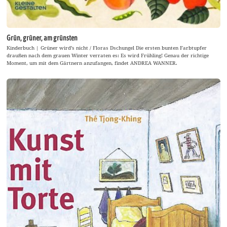
Grün, grüner, am grünsten
Kinderbuch | Grüner wird’s nicht / Floras Dschungel Die ersten bunten Farbtupfer
draußen nach dem grauen Winter verraten es: Es wird Frühling! Genau der richtige
Moment, um mit dem Gärtnern anzufangen, findet ANDREA WANNER.