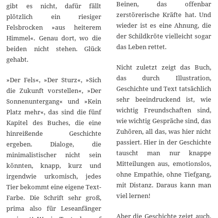
Beinen, das offenbar
gibt es nicht, dafür fällt
zerstörerische Kräfte hat. Und
plötzlich ein riesiger
wieder ist es eine Ahnung, die
Felsbrocken »aus heiterem
der Schildkröte vielleicht sogar
Himmel«. Genau dort, wo die
das Leben rettet.
beiden nicht stehen. Glück
gehabt.
Nicht zuletzt zeigt das Buch,
das durch Illustration,
»Der Fels«, »Der Sturz«, »Sich
Geschichte und Text tatsächlich
die Zukunft vorstellen«, »Der
sehr beeindruckend ist, wie
Sonnenuntergang« und »Kein
wichtig Freundschaften sind,
Platz mehr«, das sind die fünf
wie wichtig Gespräche sind, das
Kapitel des Buches, die eine
Zuhören, all das, was hier nicht
hinreißende Geschichte
passiert. Hier in der Geschichte
ergeben. Dialoge, die
tauscht man nur knappe
minimalistischer nicht sein
Mitteilungen aus, emotionslos,
könnten, knapp, kurz und
ohne Empathie, ohne Tiefgang,
irgendwie urkomisch, jedes
mit Distanz. Daraus kann man
Tier bekommt eine eigene Text-
viel lernen!
Farbe. Die Schrift sehr groß,
prima also für Leseanfänger
Aber die Geschichte zeigt auch,