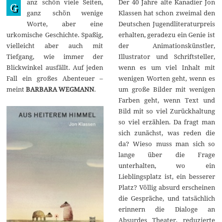
anz schön viele Seiten,
Der 40 Jahre alte Kanadier Jon
e
G
z
ganz schön wenige
Klassen hat schon zweimal den
e
Worte, aber eine
Deutschen Jugendliteraturpreis
m
b
urkomische Geschichte. Spaßig,
erhalten, geradezu ein Genie ist
e
vielleicht aber auch mit
der Animationskünstler,
r
2
Tiefgang, wie immer der
Illustrator und Schriftsteller,
0
Blickwinkel ausfällt. Auf jeden
wenn es um viel Inhalt mit
2
1
Fall ein großes Abenteuer –
wenigen Worten geht, wenn es
meint
BARBARA WEGMANN
.
um große Bilder mit wenigen
Farben geht, wenn Text und
Bild mit so viel Zurückhaltung
so viel erzählen. Da fragt man
sich zunächst, was reden die
da? Wieso muss man sich so
lange über die Frage
unterhalten, wo ein
Lieblingsplatz ist, ein besserer
Platz? Völlig absurd erscheinen
die Gespräche, und tatsächlich
erinnern die Dialoge an
Absurdes Theater, reduzierte