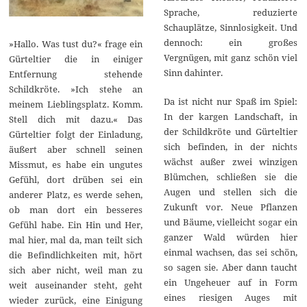
Sprache, reduzierte
Schauplätze, Sinnlosigkeit. Und
dennoch: ein großes
»Hallo. Was tust du?« frage ein
Vergnügen, mit ganz schön viel
Gürteltier die in einiger
Sinn dahinter.
Entfernung stehende
Schildkröte. »Ich stehe an
Da ist nicht nur Spaß im Spiel:
meinem Lieblingsplatz. Komm.
In der kargen Landschaft, in
Stell dich mit dazu.« Das
der Schildkröte und Gürteltier
Gürteltier folgt der Einladung,
sich befinden, in der nichts
äußert aber schnell seinen
wächst außer zwei winzigen
Missmut, es habe ein ungutes
Blümchen, schließen sie die
Gefühl, dort drüben sei ein
Augen und stellen sich die
anderer Platz, es werde sehen,
Zukunft vor. Neue Pflanzen
ob man dort ein besseres
und Bäume, vielleicht sogar ein
Gefühl habe. Ein Hin und Her,
ganzer Wald würden hier
mal hier, mal da, man teilt sich
einmal wachsen, das sei schön,
die Befindlichkeiten mit, hört
so sagen sie. Aber dann taucht
sich aber nicht, weil man zu
ein Ungeheuer auf in Form
weit auseinander steht, geht
eines riesigen Auges mit
wieder zurück, eine Einigung