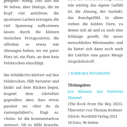
geeignet! Wenig Text also auf
wie wichtig das eigene Gefühl
96 Seiten, aber Dialoge, die im
ist, die Ahnung, der Instinkt,
Kopf viel anrichten, die
das Bauchgefühl. In allem
spontanes Lachen erzeugen, die
stehen die beiden Tiere, zu
viel Spannung aufkommen
denen sich ab und zu auch eine
lassen durch die kleinen
Schlange gesellt, für unser
tierischen Protagonisten, die
menschliches Miteinander, und
offenbar so etwas wie
da bietet sich dann noch nach
Ahnungen haben, wo ein guter
der Lektüre eine ganze Menge
Platz ist, ein Platz, an dem kein
Gesprächsstoff.
Felsbrocken einschlägt.
|
BARBARA WEGMANN
Die Schildkröte klettert auf den
Felsbrocken, fällt herunter und
Titelangaben
bleibt auf dem Rücken liegen,
Jon Klassen: Aus heiterem
leugnet dem Gürteltier
Himmel
gegenüber aber, dass etwas
(The Rock from the Sky, 2021).
passiert sei. »Bist du da
Übersetzt von Thomas Bodmer
runtergefallen?«, fragt es.
Zürich: NordSüd Verlag 2021
»Nein« ist die kommentarlose
18 Euro, 96 Seiten
Antwort. Ob es Hilfe brauche.