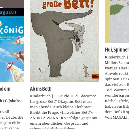
Hui, Spinne!
Kinderbuch | 
Müller: Schau
wenige Tiere
Abwehrreakti
Spinnen. Für 
das viel zu o
d ein
Ab ins Bett!
Tod. Warum ei
wunderbaren 
Kinderbuch | C. Saudo, K. d. Giacomo:
Bärbel Oftrin
 / G.Jakobs:
Ins große Bett? Okay, ins Bett muss
haben ein Bil
man abends. Auch kleine Elefanten.
dem Defizit s
t voll
Bleibt die Frage: »In welches Bett?«
Von MAGALI 
er Leute, die
ANDREA WANNER verfolgte gespannt
s gibt eitle
einem abendlichen Gespräch und
de Schwäche
seinen nächtlichen Folgen.