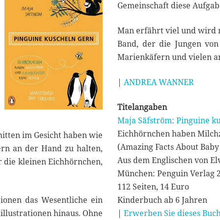
1
Gemeinschaft diese Aufga
Man erfährt viel und wird
Band, der die Jungen von 
Marienkäfern und vielen a
|
ANDREA WANNER
Titelangaben
Maja Säfström: Pinguine k
Eichhörnchen haben Milch
mitten im Gesicht haben wie
(Amazing Facts About Baby
ltern an der Hand zu halten,
Aus dem Englischen von El
r die kleinen Eichhörnchen,
München: Penguin Verlag 
112 Seiten, 14 Euro
tionen das Wesentliche ein
Kinderbuch ab 6 Jahren
illustrationen hinaus. Ohne
|
Erwerben Sie dieses Buch