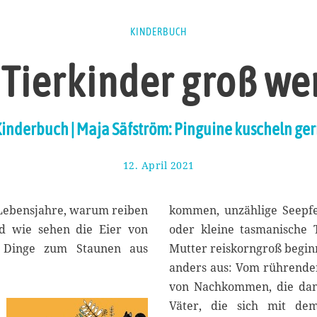
KINDERBUCH
 Tierkinder groß we
inderbuch | Maja Säfström: Pinguine kuscheln ge
12. April 2021
2
1
.
A
Lebensjahre, warum reiben
kommen, unzählige Seepf
p
nd wie sehen die Eier von
oder kleine tasmanische T
r
d Dinge zum Staunen aus
Mutter reiskorngroß beginn
i
l
anders aus: Vom rührende
2
von Nachkommen, die dann s
0
Väter, die sich mit de
2