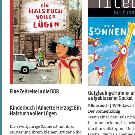
Eine Zeitreise in die DDR
Gutgläubige Hühner un
aufgeblasener Gockel
Bilderbuch | W.Holzwarth
Kinderbuch | Annette Herzog: Ein
Der Sonnenkönig
Halstuch voller Lügen
Wenn einer den Hals nich
bekommen kann, braucht 
Die zwölfjährige Sanne ist mit ihrer
ihn ihm vollstopfen. Und e
Mutter und ihrem kleinen Bruder Niko
Gockel, die zielsicher je