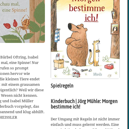
Bärbel Oftring, Isabel
 mal, eine Spinne! Nur
 rufen so prompt
onen hervor wie
die kleinen Tiere endet
ft mit einem grausamen
Spielregeln
gentlich? Weil wir diese
Wesen nicht kennen.
Kinderbuch | Jörg Mühle: Morgen
g und Isabel Müller
bestimme ich!
derbuch vorgelegt, das
pannend und klug abhilft.
HEISSLER
Der Umgang mit Regeln ist nicht immer
einfach und muss gelernt werden. Eine