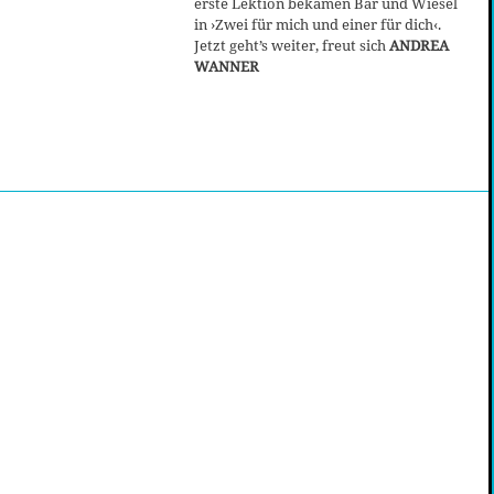
erste Lektion bekamen Bär und Wiesel
in ›Zwei für mich und einer für dich‹.
Jetzt geht’s weiter, freut sich
ANDREA
WANNER