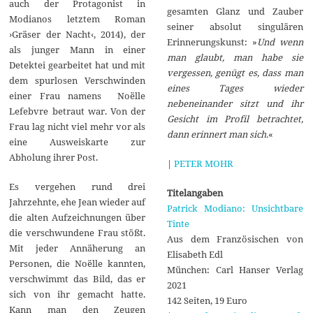
auch der Protagonist in
gesamten Glanz und Zauber
Modianos letztem Roman
seiner absolut singulären
›Gräser der Nacht‹, 2014), der
Erinnerungskunst: »
Und wenn
als junger Mann in einer
man glaubt, man habe sie
Detektei gearbeitet hat und mit
vergessen, genügt es, dass man
dem spurlosen Verschwinden
eines Tages wieder
einer Frau namens Noëlle
nebeneinander sitzt und ihr
Lefebvre betraut war. Von der
Gesicht im Profil betrachtet,
Frau lag nicht viel mehr vor als
dann erinnert man sich.
«
eine Ausweiskarte zur
Abholung ihrer Post.
|
PETER MOHR
Es vergehen rund drei
Titelangaben
Jahrzehnte, ehe Jean wieder auf
Patrick Modiano: Unsichtbare
die alten Aufzeichnungen über
Tinte
die verschwundene Frau stößt.
Aus dem Französischen von
Mit jeder Annäherung an
Elisabeth Edl
Personen, die Noëlle kannten,
München: Carl Hanser Verlag
verschwimmt das Bild, das er
2021
sich von ihr gemacht hatte.
142 Seiten, 19 Euro
Kann man den Zeugen