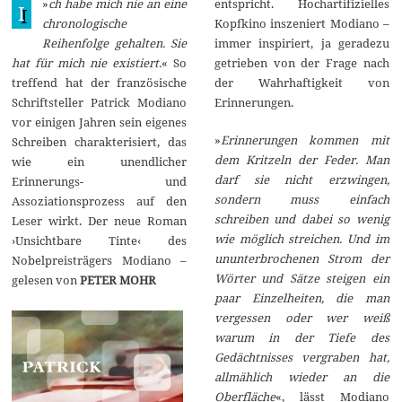
»
ch habe mich nie an eine
entspricht. Hochartifizielles
p
I
r
chronologische
Kopfkino inszeniert Modiano –
i
Reihenfolge gehalten. Sie
immer inspiriert, ja geradezu
l
2
hat für mich nie existiert.
« So
getrieben von der Frage nach
0
treffend hat der französische
der Wahrhaftigkeit von
2
1
Schriftsteller Patrick Modiano
Erinnerungen.
vor einigen Jahren sein eigenes
»
Erinnerungen kommen mit
Schreiben charakterisiert, das
dem Kritzeln der Feder. Man
wie ein unendlicher
darf sie nicht erzwingen,
Erinnerungs- und
sondern muss einfach
Assoziationsprozess auf den
schreiben und dabei so wenig
Leser wirkt. Der neue Roman
wie möglich streichen. Und im
›Unsichtbare Tinte‹ des
ununterbrochenen Strom der
Nobelpreisträgers Modiano –
Wörter und Sätze steigen ein
gelesen von
PETER MOHR
paar Einzelheiten, die man
vergessen oder wer weiß
warum in der Tiefe des
Gedächtnisses vergraben hat,
allmählich wieder an die
Oberfläche
«, lässt Modiano