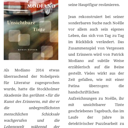
seine Hauptfigur resümieren.
Jean rekonstruiert bei seiner
sonderbaren Suche nach Noëlle
vor allem auch sein eigenes
Leben, das sich von Tag zu Tag
im Rückblick verändert. Das
Zusammenspiel von Vergessen
und Erinnern wird von Patrick
Modiano auf subtile Weise
erzählerisch auf die Beine
Als Modiano 2014 etwas
gestellt. Vieles wirkt aus der
überraschend der Nobelpreis
Zeit gefallen, wie mit einer
für Literatur zugesprochen
Patina überzogen: die
wurde, hatte die Stockholmer
handschriftlichen
Akademie ihn gerühmt »
für die
Aufzeichnungen zu Noëlle, ihr
Kunst des Erinnerns, mit der er
mit unsichtbarer Tinte
die unbegreiflichsten
geschriebenes Tagebuch, das im
menschlichen Schicksale
Laufe der Jahre in
wachgerufen und die
detektivischer Puzzlearbeit zu
Lebenswelt während der