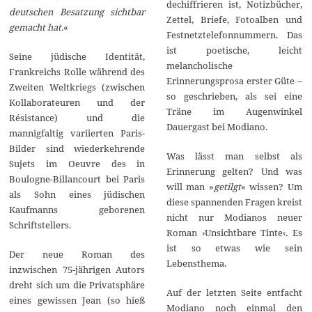
dechiffrieren ist, Notizbücher,
deutschen Besatzung sichtbar
Zettel, Briefe, Fotoalben und
gemacht hat.
«
Festnetztelefonnummern. Das
ist poetische, leicht
Seine jüdische Identität,
melancholische
Frankreichs Rolle während des
Erinnerungsprosa erster Güte –
Zweiten Weltkriegs (zwischen
so geschrieben, als sei eine
Kollaborateuren und der
Träne im Augenwinkel
Résistance) und die
Dauergast bei Modiano.
mannigfaltig variierten Paris-
Bilder sind wiederkehrende
Was lässt man selbst als
Sujets im Oeuvre des in
Erinnerung gelten? Und was
Boulogne-Billancourt bei Paris
will man »
getilgt
« wissen? Um
als Sohn eines jüdischen
diese spannenden Fragen kreist
Kaufmanns geborenen
nicht nur Modianos neuer
Schriftstellers.
Roman ›Unsichtbare Tinte‹. Es
ist so etwas wie sein
Der neue Roman des
Lebensthema.
inzwischen 75-jährigen Autors
dreht sich um die Privatsphäre
Auf der letzten Seite entfacht
eines gewissen Jean (so hieß
Modiano noch einmal den