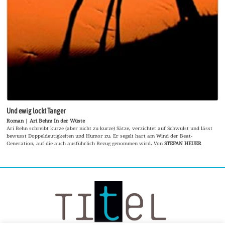
Und ewig lockt Tanger
Roman | Ari Behn: In der Wüste
Ari Behn schreibt kurze (aber nicht zu kurze) Sätze, verzichtet auf Schwulst und lässt
bewusst Doppeldeutigkeiten und Humor zu. Er segelt hart am Wind der Beat-
Generation, auf die auch ausführlich Bezug genommen wird. Von
STEFAN HEUER