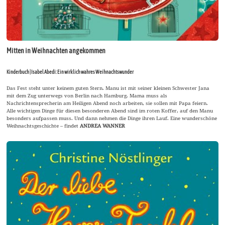
Mitten in Weihnachten angekommen
Kinderbuch | Isabel Abedi: Ein wirklich wahres Weihnachtswunder
Das Fest steht unter keinem guten Stern. Manu ist mit seiner kleinen Schwester Jana
mit dem Zug unterwegs von Berlin nach Hamburg. Mama muss als
Nachrichtensprecherin am Heiligen Abend noch arbeiten, sie sollen mit Papa feiern.
Alle wichtigen Dinge für diesen besonderen Abend sind im roten Koffer, auf den Manu
besonders aufpassen muss. Und dann nehmen die Dinge ihren Lauf. Eine wunderschöne
Weihnachtsgeschichte – findet
ANDREA WANNER