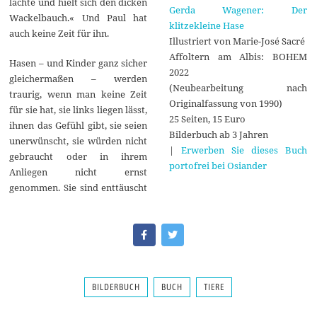
lachte und hielt sich den dicken
Gerda Wagener: Der
Wackelbauch.« Und Paul hat
klitzekleine Hase
auch keine Zeit für ihn.
Illustriert von Marie-José Sacré
Affoltern am Albis: BOHEM
Hasen – und Kinder ganz sicher
2022
gleichermaßen – werden
(Neubearbeitung nach
traurig, wenn man keine Zeit
Originalfassung von 1990)
für sie hat, sie links liegen lässt,
25 Seiten, 15 Euro
ihnen das Gefühl gibt, sie seien
Bilderbuch ab 3 Jahren
unerwünscht, sie würden nicht
|
Erwerben Sie dieses Buch
gebraucht oder in ihrem
portofrei bei Osiander
Anliegen nicht ernst
genommen. Sie sind enttäuscht
BILDERBUCH
BUCH
TIERE