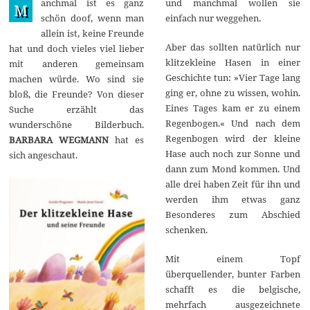
anchmal ist es ganz
und manchmal wollen sie
u
M
n
schön doof, wenn man
einfach nur weggehen.
i
allein ist, keine Freunde
2
0
Aber das sollten natürlich nur
hat und doch vieles viel lieber
2
klitzekleine Hasen in einer
mit anderen gemeinsam
2
Geschichte tun: »Vier Tage lang
machen würde. Wo sind sie
ging er, ohne zu wissen, wohin.
bloß, die Freunde? Von dieser
Eines Tages kam er zu einem
Suche erzählt das
Regenbogen.« Und nach dem
wunderschöne Bilderbuch.
Regenbogen wird der kleine
BARBARA WEGMANN
hat es
Hase auch noch zur Sonne und
sich angeschaut.
dann zum Mond kommen. Und
alle drei haben Zeit für ihn und
werden ihm etwas ganz
Besonderes zum Abschied
schenken.
Mit einem Topf
überquellender, bunter Farben
schafft es die belgische,
mehrfach ausgezeichnete