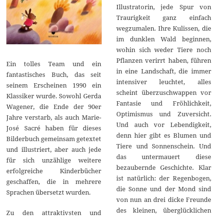
Illustratorin, jede Spur von
Traurigkeit ganz einfach
wegzumalen. Ihre Kulissen, die
im dunklen Wald beginnen,
wohin sich weder Tiere noch
Pflanzen verirrt haben, führen
Ein tolles Team und ein
in eine Landschaft, die immer
fantastisches Buch, das seit
intensiver leuchtet, alles
seinem Erscheinen 1990 ein
scheint überzuschwappen vor
Klassiker wurde. Sowohl Gerda
Fantasie und Fröhlichkeit,
Wagener, die Ende der 90er
Optimismus und Zuversicht.
Jahre verstarb, als auch Marie-
Und auch vor Lebendigkeit,
José Sacré haben für dieses
denn hier gibt es Blumen und
Bilderbuch gemeinsam getextet
Tiere und Sonnenschein. Und
und illustriert, aber auch jede
das untermauert diese
für sich unzählige weitere
bezaubernde Geschichte. Klar
erfolgreiche Kinderbücher
ist natürlich: der Regenbogen,
geschaffen, die in mehrere
die Sonne und der Mond sind
Sprachen übersetzt wurden.
von nun an drei dicke Freunde
des kleinen, überglücklichen
Zu den attraktivsten und