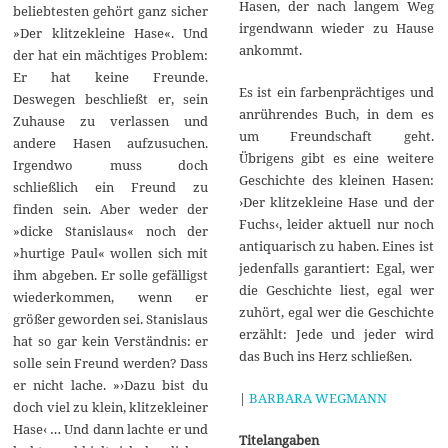
Hasen, der nach langem Weg
beliebtesten gehört ganz sicher
irgendwann wieder zu Hause
»Der klitzekleine Hase«. Und
ankommt.
der hat ein mächtiges Problem:
Er hat keine Freunde.
Es ist ein farbenprächtiges und
Deswegen beschließt er, sein
anrührendes Buch, in dem es
Zuhause zu verlassen und
um Freundschaft geht.
andere Hasen aufzusuchen.
Übrigens gibt es eine weitere
Irgendwo muss doch
Geschichte des kleinen Hasen:
schließlich ein Freund zu
›Der klitzekleine Hase und der
finden sein. Aber weder der
Fuchs‹, leider aktuell nur noch
»dicke Stanislaus« noch der
antiquarisch zu haben. Eines ist
»hurtige Paul« wollen sich mit
jedenfalls garantiert: Egal, wer
ihm abgeben. Er solle gefälligst
die Geschichte liest, egal wer
wiederkommen, wenn er
zuhört, egal wer die Geschichte
größer geworden sei. Stanislaus
erzählt: Jede und jeder wird
hat so gar kein Verständnis: er
das Buch ins Herz schließen.
solle sein Freund werden? Dass
er nicht lache. »›Dazu bist du
|
BARBARA WEGMANN
doch viel zu klein, klitzekleiner
Hase‹ … Und dann lachte er und
Titelangaben