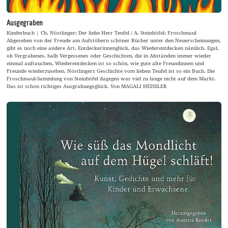
Ausgegraben
Kinderbuch | Ch. Nöstlinger: Der liebe Herr Teufel / A. Steinhöfel: Froschmaul
Abgesehen von der Freude am Aufstöbern schöner Bücher unter den Neuerscheinungen,
gibt es noch eine andere Art, Entdeckerinnenglück, das Wiederentdecken nämlich. Egal,
ob Vergrabenes, halb Vergessenes oder Geschichten, die in Abständen immer wieder
einmal auftauchen, Wiederentdecken ist so schön, wie gute alte Freundinnen und
Freunde wiederzusehen. Nöstlingers Geschichte vom lieben Teufel ist so ein Buch. Die
Froschmaul-Sammlung von Steinhöfel dagegen war viel zu lange nicht auf dem Markt.
Das ist schon richtiges Ausgrabungsglück. Von MAGALI HEISSLER