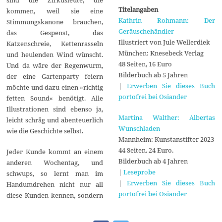
Titelangaben
kommen, weil sie eine
Kathrin Rohmann: Der
Stimmungskanone brauchen,
Geräuschehändler
das Gespenst, das
Illustriert von Jule Wellerdiek
Katzenschreie, Kettenrasseln
München: Knesebeck Verlag
und heulenden Wind wünscht.
48 Seiten, 16 Euro
Und da wäre der Regenwurm,
Bilderbuch ab 5 Jahren
der eine Gartenparty feiern
|
Erwerben Sie dieses Buch
möchte und dazu einen »richtig
portofrei bei Osiander
fetten Sound« benötigt. Alle
Illustrationen sind ebenso ja,
Martina Walther: Albertas
leicht schräg und abenteuerlich
Wunschladen
wie die Geschichte selbst.
Mannheim: Kunstanstifter 2023
44 Seiten. 24 Euro.
Jeder Kunde kommt an einem
Bilderbuch ab 4 Jahren
anderen Wochentag, und
|
Leseprobe
schwups, so lernt man im
|
Erwerben Sie dieses Buch
Handumdrehen nicht nur all
portofrei bei Osiander
diese Kunden kennen, sondern