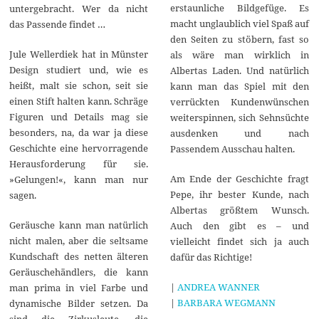
erstaunliche Bildgefüge. Es
untergebracht. Wer da nicht
macht unglaublich viel Spaß auf
das Passende findet …
den Seiten zu stöbern, fast so
Jule Wellerdiek hat in Münster
als wäre man wirklich in
Design studiert und, wie es
Albertas Laden. Und natürlich
heißt, malt sie schon, seit sie
kann man das Spiel mit den
einen Stift halten kann. Schräge
verrückten Kundenwünschen
Figuren und Details mag sie
weiterspinnen, sich Sehnsüchte
besonders, na, da war ja diese
ausdenken und nach
Geschichte eine hervorragende
Passendem Ausschau halten.
Herausforderung für sie.
Am Ende der Geschichte fragt
»Gelungen!«, kann man nur
Pepe, ihr bester Kunde, nach
sagen.
Albertas größtem Wunsch.
Geräusche kann man natürlich
Auch den gibt es – und
nicht malen, aber die seltsame
vielleicht findet sich ja auch
Kundschaft des netten älteren
dafür das Richtige!
Geräuschehändlers, die kann
|
ANDREA WANNER
man prima in viel Farbe und
|
BARBARA WEGMANN
dynamische Bilder setzen. Da
sind die Zirkusleute, die