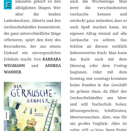
inkaufen gehört zu den
auch die Wochentage. Man
u
E
l
alltäglichen Dingen. Wer
lernt die verschiedensten
i
aber die beiden
Geräusche kennen und
2
0
Ladenbesitzer, Alberta und den
entdeckt ganz nebenbei, dass es
2
Geräuschehändler kennenlernt,
auch Spaß machen kann, im
3
die ganz unterschiedliche Dinge
eigenen Alltag einmal auf alle
offerieren, spürt den Reiz des
Geräusche zu achten. Das
Besonderen, der aus einem
Schöne an diesem wirklich
Einkauf ein unvergessliches
liebenswerten Buch: Man kann
Erlebnis macht. Von
BARBARA
das Buch auch mit dem
WEGMANN
und
ANDREA
Dienstag oder dem Freitag
WANNER
.
beginnen. Oder mit dem
Sonntag, nur sonntags kommen
keine Kunden in das Geschäft
im grünen Haus, da fährt der
Geräuschehändler ans Meer
und will Nachschub holen:
Möwengeschrei, Schiffstuten,
Meeresrauschen. Aber, was für
ein großes Unglück: Alles ist
ruhig, still, so leise. Dann findet