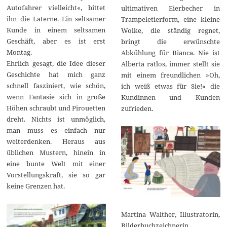
Autofahrer vielleicht«, bittet
ultimativen Eierbecher in
ihn die Laterne. Ein seltsamer
Trampeletierform, eine kleine
Kunde in einem seltsamen
Wolke, die ständig regnet,
Geschäft, aber es ist erst
bringt die erwünschte
Montag.
Abkühlung für Bianca. Nie ist
Ehrlich gesagt, die Idee dieser
Alberta ratlos, immer stellt sie
Geschichte hat mich ganz
mit einem freundlichen »Oh,
schnell fasziniert, wie schön,
ich weiß etwas für Sie!« die
wenn Fantasie sich in große
Kundinnen und Kunden
Höhen schraubt und Pirouetten
zufrieden.
dreht. Nichts ist unmöglich,
man muss es einfach nur
weiterdenken. Heraus aus
üblichen Mustern, hinein in
eine bunte Welt mit einer
Vorstellungskraft, sie so gar
keine Grenzen hat.
Martina Walther, Illustratorin,
Bilderbuchzeichnerin,