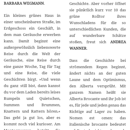
BARBARA WEGMANN
.
Geschichte. Aber vorher öffnet
sie pünktlich kurz vor 10 das
Ein kleines grünes Haus in
grüne Rolltor ihres
einer unscheinbaren Straße, im
Wunschladens für die so
Erdgeschoss ein Geschäft, in
unterschiedlichen Kunden, die
dem man Geräusche erwerben
auf wunderbare Schätze
kann. Damit beginnt eine
stoßen, freut sich
ANDREA
außergewöhnlich liebenswerte
WANNER
.
Reise durch die Welt der
Geräusche, eine Reise durch
Dass die Geschichte bei
eine ganze Woche, Tag für Tag
strömendem Regen beginnt,
und eine Reise, die viele
ändert nichts an der guten
Geschichten birgt. »Und wenn
Laune und dem Optimismus,
du ganz still bist, dann kannst
den Alberta versprüht. Mit
du vor dem Laden bereits leises
ganzem Namen heißt sie
Rumpeln und Quietschen,
Alberta Brocante und ihr Job ist
Summen und Brummen,
es, für jede und jeden genau das
Knattern und Rattern hören.«
Richtige auf Lager zu haben.
Das geht ja gut los, aber es
Nomen est omen: das
kommt noch viel kurioser. Am
italienische brocante bedeutet