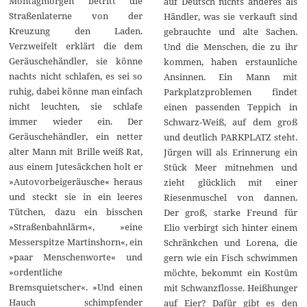
Montagmorgen betritt die
auf Deutsch nichts anderes als
Straßenlaterne von der
Händler, was sie verkauft sind
Kreuzung den Laden.
gebrauchte und alte Sachen.
Verzweifelt erklärt die dem
Und die Menschen, die zu ihr
Geräuschehändler, sie könne
kommen, haben erstaunliche
nachts nicht schlafen, es sei so
Ansinnen. Ein Mann mit
ruhig, dabei könne man einfach
Parkplatzproblemen findet
nicht leuchten, sie schlafe
einen passenden Teppich in
immer wieder ein. Der
Schwarz-Weiß, auf dem groß
Geräuschehändler, ein netter
und deutlich PARKPLATZ steht.
alter Mann mit Brille weiß Rat,
Jürgen will als Erinnerung ein
aus einem Jutesäckchen holt er
Stück Meer mitnehmen und
»Autovorbeigeräusche« heraus
zieht glücklich mit einer
und steckt sie in ein leeres
Riesenmuschel von dannen.
Tütchen, dazu ein bisschen
Der groß, starke Freund für
»Straßenbahnlärm«, »eine
Elio verbirgt sich hinter einem
Messerspitze Martinshorn«, ein
Schränkchen und Lorena, die
»paar Menschenworte« und
gern wie ein Fisch schwimmen
»ordentliche
möchte, bekommt ein Kostüm
Bremsquietscher«. »Und einen
mit Schwanzflosse. Heißhunger
Hauch schimpfender
auf Eier? Dafür gibt es den