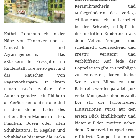
Keramikmacherin und
Mitbegründerin des Verlags
edition cucuc, lebt und arbeitet
in der Schweiz, schöpft in
ihrem dritten Kinderbuch aus
Kathrin Rohmann lebt in der
dem Vollen. Verspielt und
Nähe von Hannover und ist
schelmisch, überraschend und
Landwirtin und
kreativ, versteckt und
Agraringenieurin. Das
verblüffend: Auf jede der
»Klackern der Fressgitter im
Doppelseiten gibt es Unzähliges
Rinderstall höre sie so gern und
zu entdecken, laden kleine
das Rauschen von
Szene zum Mitsuchen und
Regenvorhängen«. In ihrem
Raten ein, werden parallel ganz
neuen Buch zaubert die
viele Minigeschichten erzählt.
Autorin geradezu ein Füllhorn
Der Stil der farbenfrohen
an Geräuschen und sie alle sind
Illustrationen wirkt auf den
in dem kleinen Laden des
ersten Blick kindlich-naiv und
netten älteren Mannes in Tüten,
bietet auf den zweiten neben
Flaschen, Dosen oder alten
dem Kinderzeichnungscharme
Schuhkartons, in Regalen und
raffinierte Kompositionen und
Schubladen bis unter die Decke