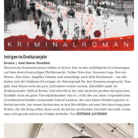
Intrigen im Dreikaiserjahr
Roman | Axel Simon: Eisenblut
Historische Kriminalromane zählen in letzter Zeit zu den auffälligsten Erscheinungen
auf dem deutschsprachigen Thrillermarkt. Volker Kutscher, Susanne Goga, Kerstin
Ehmer, Alex Beer, Angelika Felenda und neuerdings auch Dirk Kurbjuweit – sie alle
haben sich die Goldenen Zwanziger als Hintergrund für ihre Romane ausgesucht. Nun
geht Axel Simon noch ein paar Jahrzehnte weiter zurück.
Eisenblut
spielt im
Dreikaiserjahr 1888 in Berlin. Und obwohl es bis zum nächsten großen europäischen
Konflikt noch ein gutes Vierteljahrhundert hin ist, stößt der aus einer ostpreußischen
Grundbesitzerfamilie stammende Gabriel Landow, der eine kleine Detektivagentur in
Berlin betreibt, bei seinen Recherchen in drei Mordfällen auf eine Verschwörung jener
Kräfte, für die Krieg selbst dann noch ein höchst profitables Geschäft darstellt, wenn
man sich gerade mitten im Frieden befindet. Von
DIETMAR JACOBSEN