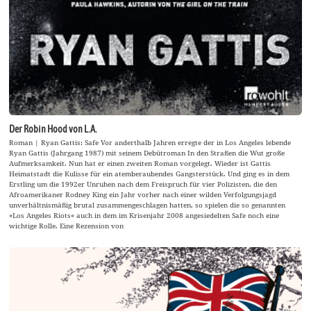
Der Robin Hood von L.A.
Roman | Ryan Gattis: Safe Vor anderthalb Jahren erregte der in Los Angeles lebende
Ryan Gattis (Jahrgang 1987) mit seinem Debütroman In den Straßen die Wut große
Aufmerksamkeit. Nun hat er einen zweiten Roman vorgelegt. Wieder ist Gattis
Heimatstadt die Kulisse für ein atemberaubendes Gangsterstück. Und ging es in dem
Erstling um die 1992er Unruhen nach dem Freispruch für vier Polizisten, die den
Afroamerikaner Rodney King ein Jahr vorher nach einer wilden Verfolgungsjagd
unverhältnismäßig brutal zusammengeschlagen hatten, so spielen die so genannten
»Los Angeles Riots« auch in dem im Krisenjahr 2008 angesiedelten Safe noch eine
wichtige Rolle. Eine Rezension von