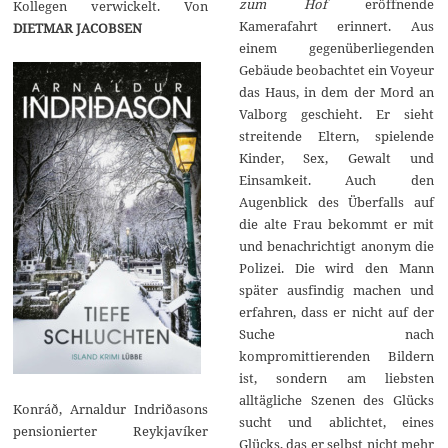
zum Hof
eröffnende
Kollegen verwickelt. Von
Kamerafahrt erinnert. Aus
DIETMAR JACOBSEN
einem gegenüberliegenden
Gebäude beobachtet ein Voyeur
das Haus, in dem der Mord an
Valborg geschieht. Er sieht
streitende Eltern, spielende
Kinder, Sex, Gewalt und
Einsamkeit. Auch den
Augenblick des Überfalls auf
die alte Frau bekommt er mit
und benachrichtigt anonym die
Polizei. Die wird den Mann
später ausfindig machen und
erfahren, dass er nicht auf der
Suche nach
kompromittierenden Bildern
ist, sondern am liebsten
alltägliche Szenen des Glücks
Konráð, Arnaldur Indriðasons
sucht und ablichtet, eines
pensionierter Reykjavíker
Glücks, das er selbst nicht mehr