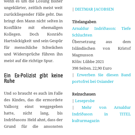
wenn es um die Lösung bisher
ungeklärter, zeitlich meist weit
|
DIETMAR JACOBSEN
zurückliegender Fälle geht. Das
bringt den Mann nicht selten in
Titelangaben
Konflikte mit ehemaligen
Arnaldur Indriðason: Tiefe
Kollegen. Doch Konráðs
Schluchten
Hartnäckigkeit und sein Gespür
Übersetzung aus dem
für menschliche Schwächen
Isländischen von Kristof
und Widersprüche führen ihn
Magnusson
meist auf die richtige Spur.
Köln: Lübbe 2021
398 Seiten. 22,90 Euro
|
Erwerben Sie diesen Band
Ein Ex-Polizist gibt keine
Ruhe
portofrei bei Osiander
Und so braucht es auch im Falle
Reinschauen
des Kindes, das die ermordete
|
Leseprobe
Valborg einst weggegeben
|
Mehr von Arnaldur
hatte, nicht lang, bis
Indriðason in TITEL
Indriðasons Held ahnt, dass der
kulturmagazin
Grund für die ansonsten