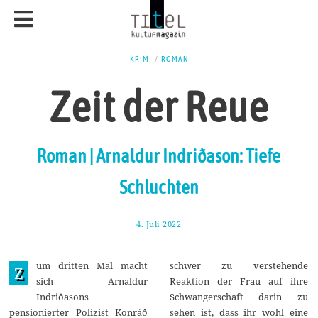
KRIMI
/
ROMAN
Zeit der Reue
Roman | Arnaldur Indriðason: Tiefe
Schluchten
4. Juli 2022
1
3
.
J
um dritten Mal macht
schwer zu verstehende
u
Z
l
sich Arnaldur
Reaktion der Frau auf ihre
i
Indriðasons
Schwangerschaft darin zu
2
0
pensionierter Polizist Konráð
sehen ist, dass ihr wohl eine