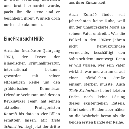
aus ihrer Einsamkeit.
und brutal ermordet wurde,
packt ihn die Reue und er
Auch Konráð findet seit
beschließt, ihrem Wunsch doch
Jahrzehnten keine Ruhe, weil
noch nachzukommen.
ihn der unaufgeklärte Mord an
seinem Vater umtreibt. Was die
Eine Frau sucht Hilfe
Polizei in den 1960er Jahren
nicht herauszufinden
Arnaldur Indriðason (Jahrgang
vermochte, beschäftigt den
1961), der Doyen der
Sohn seitdem unentwegt. Denn
isländischen Kriminalliteratur,
er will wissen, wer sein Vater
international bekannt
wirklich war und warum er auf
geworden mit seiner
einer nächtlichen Straße
elfbändigen Reihe um den
einsam sterben musste. Auch
grüblerischen Kommissar
Tiefe Schluchten
liefert letzten
Erlendur Sveinsson und dessen
Endes noch keine Lösung
Reykjavíker Team, hat seinen
dieses existentiellen Rätsels,
aktuellen Protagonisten
führt seinen Helden aber näher
Konráð bis dato in vier Fällen
an die Wahrheit heran als die
ermitteln lassen. Mit
Tiefe
beiden ersten Bände der Reihe.
Schluchten
liegt jetzt der dritte