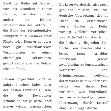
Band der Reihe auf Deutsch
Die Leser werden sich also noch
vor. Das Besondere an seiner
gedulden müssen, bis die
Hauptfigur ist, dass Konráð,
deutsche Übersetzung des in
anders als frühere
Island 2020 erschienenen
Protagonisten des Autors, in
vierten Bandes der Reihe
die Rolle des Privatdetektivs
vorliegt. Vielleicht vertreiben
schlüpfen muss, wenn er einer
sie sich die Zeit bis dahin damit,
Fährte folgt. Denn er hat zwar
die bisher vorliegenden drei
noch gut funktionierende
Bücher ein zweites Mal zu
Verbindungen zu seinen
lesen. Denn Arnaldur
ehemaligen Mitstreitern,
Indriðason gehört
gehört selbst aber der Polizei
zweifelsohne zu jenen wenigen
nicht mehr an.
Verfassern von
Kriminalromanen weltweit,
Dessen ungeachtet wird er
deren Werke beim Wiederlesen
aufgrund seines Rufes, einer
nichts von ihrem Reiz
der besten Ermittler zu sein,
verlieren. Was hierzulande
die die Reykjavíker
auch an der äußerst gelungenen
Kriminalpolizei je hatte, aber
Übersetzung durch Kristof
immer wieder angesprochen,
Magnusson liegen dürfte.