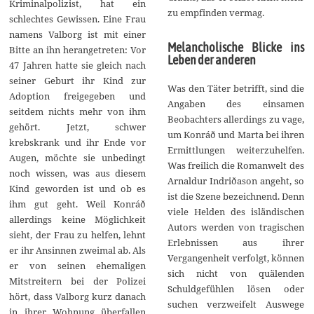
Kriminalpolizist, hat ein
zu empfinden vermag.
schlechtes Gewissen. Eine Frau
namens Valborg ist mit einer
Melancholische Blicke ins
Bitte an ihn herangetreten: Vor
Leben der anderen
47 Jahren hatte sie gleich nach
seiner Geburt ihr Kind zur
Was den Täter betrifft, sind die
Adoption freigegeben und
Angaben des einsamen
seitdem nichts mehr von ihm
Beobachters allerdings zu vage,
gehört. Jetzt, schwer
um Konráð und Marta bei ihren
krebskrank und ihr Ende vor
Ermittlungen weiterzuhelfen.
Augen, möchte sie unbedingt
Was freilich die Romanwelt des
noch wissen, was aus diesem
Arnaldur Indriðason angeht, so
Kind geworden ist und ob es
ist die Szene bezeichnend. Denn
ihm gut geht. Weil Konráð
viele Helden des isländischen
allerdings keine Möglichkeit
Autors werden von tragischen
sieht, der Frau zu helfen, lehnt
Erlebnissen aus ihrer
er ihr Ansinnen zweimal ab. Als
Vergangenheit verfolgt, können
er von seinen ehemaligen
sich nicht von quälenden
Mitstreitern bei der Polizei
Schuldgefühlen lösen oder
hört, dass Valborg kurz danach
suchen verzweifelt Auswege
in ihrer Wohnung überfallen