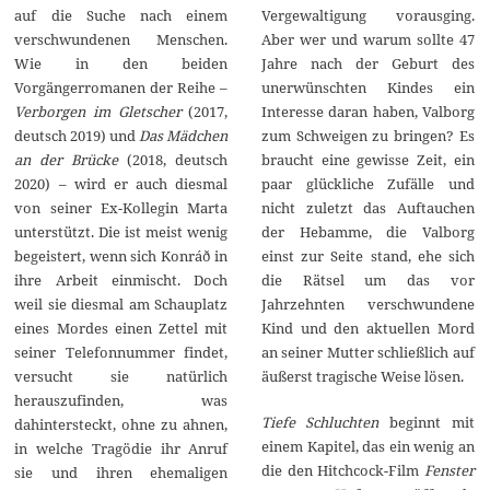
2
auf die Suche nach einem
Vergewaltigung vorausging.
2
verschwundenen Menschen.
Aber wer und warum sollte 47
Wie in den beiden
Jahre nach der Geburt des
Vorgängerromanen der Reihe –
unerwünschten Kindes ein
Verborgen im Gletscher
(2017,
Interesse daran haben, Valborg
deutsch 2019) und
Das Mädchen
zum Schweigen zu bringen? Es
an der Brücke
(2018, deutsch
braucht eine gewisse Zeit, ein
2020) – wird er auch diesmal
paar glückliche Zufälle und
von seiner Ex-Kollegin Marta
nicht zuletzt das Auftauchen
unterstützt. Die ist meist wenig
der Hebamme, die Valborg
begeistert, wenn sich Konráð in
einst zur Seite stand, ehe sich
ihre Arbeit einmischt. Doch
die Rätsel um das vor
weil sie diesmal am Schauplatz
Jahrzehnten verschwundene
eines Mordes einen Zettel mit
Kind und den aktuellen Mord
seiner Telefonnummer findet,
an seiner Mutter schließlich auf
versucht sie natürlich
äußerst tragische Weise lösen.
herauszufinden, was
Tiefe Schluchten
beginnt mit
dahintersteckt, ohne zu ahnen,
einem Kapitel, das ein wenig an
in welche Tragödie ihr Anruf
die den Hitchcock-Film
Fenster
sie und ihren ehemaligen