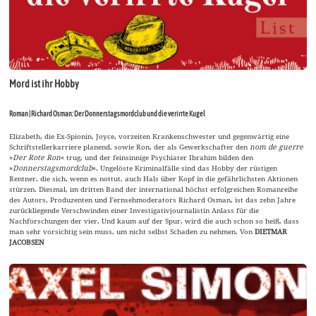
Mord ist ihr Hobby
Roman | Richard Osman: Der Donnerstagsmordclub und die verirrte Kugel
Elizabeth, die Ex-Spionin, Joyce, vorzeiten Krankenschwester und gegenwärtig eine
Schriftstellerkarriere planend, sowie Ron, der als Gewerkschafter den
nom de guerre
»
Der Rote Ron
« trug, und der feinsinnige Psychiater Ibrahim bilden den
»
Donnerstagsmordclub
«. Ungelöste Kriminalfälle sind das Hobby der rüstigen
Rentner, die sich, wenn es nottut, auch Hals über Kopf in die gefährlichsten Aktionen
stürzen. Diesmal, im dritten Band der international höchst erfolgreichen Romanreihe
des Autors, Produzenten und Fernsehmoderators Richard Osman, ist das zehn Jahre
zurückliegende Verschwinden einer Investigativjournalistin Anlass für die
Nachforschungen der vier. Und kaum auf der Spur, wird die auch schon so heiß, dass
man sehr vorsichtig sein muss, um nicht selbst Schaden zu nehmen. Von
DIETMAR
JACOBSEN