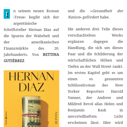
O
k
n seinem neuen Roman
und die »
Gesundheit der
t
I
o
›Treue‹ begibt sich der
Nation
« gefördert habe.
b
argentinische
e
r
Die anderen drei Teile dieses
Schriftsteller Hernan Diaz auf
2
verschachtelten Werks
die Spuren der Wahrheit und
0
ergänzen dagegen die
2
der amerikanischen
2
Handlung, die sich um dieses
Finanzmärkte des 20.
Paar und die Schilderung der
Jahrhunderts. Von
BETTINA
wirtschaftlichen Höhen und
GUTIÈRREZ
Tiefen an der Wall Street rankt.
Im ersten Kapitel geht es um
einen so genannten
Schlüsselroman des New
Yorker Reporters Harold
Vanner, der Andrew und
Mildred Bevel alias Helen und
Benjamin Rask in
unvorteilhaftem Licht
erscheinen lässt. Hier wird