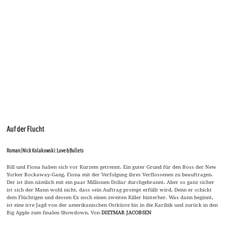
Auf der Flucht
Roman | Nick Kolakowski: Love & Bullets
Bill und Fiona haben sich vor Kurzem getrennt. Ein guter Grund für den Boss der New
Yorker Rockaway-Gang, Fiona mit der Verfolgung ihres Verflossenen zu beauftragen.
Der ist ihm nämlich mit ein paar Millionen Dollar durchgebrannt. Aber so ganz sicher
ist sich der Mann wohl nicht, dass sein Auftrag prompt erfüllt wird. Denn er schickt
dem Flüchtigen und dessen Ex noch einen zweiten Killer hinterher. Was dann beginnt,
ist eine irre Jagd von der amerikanischen Ostküste bis in die Karibik und zurück in den
Big Apple zum finalen Showdown. Von
DIETMAR JACOBSEN