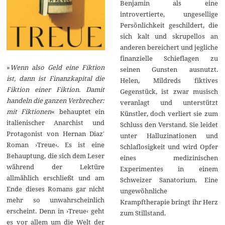
Benjamin als eine
introvertierte, ungesellige
Persönlichkeit geschildert, die
sich kalt und skrupellos an
anderen bereichert und jegliche
finanzielle Schieflagen zu
»
Wenn also Geld eine Fiktion
seinen Gunsten ausnutzt.
ist, dann ist Finanzkapital die
Helen, Mildreds fiktives
Fiktion einer Fiktion. Damit
Gegenstück, ist zwar musisch
handeln die ganzen Verbrecher:
veranlagt und unterstützt
mit Fiktionen
« behauptet ein
Künstler, doch verliert sie zum
italienischer Anarchist und
Schluss den Verstand. Sie leidet
Protagonist von Hernan Diazʹ
unter Halluzinationen und
Roman ›Treue‹. Es ist eine
Schlaflosigkeit und wird Opfer
Behauptung, die sich dem Leser
eines medizinischen
während der Lektüre
Experimentes in einem
allmählich erschließt und am
Schweizer Sanatorium. Eine
Ende dieses Romans gar nicht
ungewöhnliche
mehr so unwahrscheinlich
Krampftherapie bringt ihr Herz
erscheint. Denn in ›Treue‹ geht
zum Stillstand.
es vor allem um die Welt der