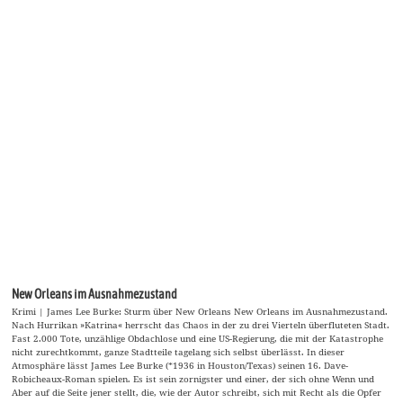
New Orleans im Ausnahmezustand
Krimi | James Lee Burke: Sturm über New Orleans New Orleans im Ausnahmezustand.
Nach Hurrikan »Katrina« herrscht das Chaos in der zu drei Vierteln überfluteten Stadt.
Fast 2.000 Tote, unzählige Obdachlose und eine US-Regierung, die mit der Katastrophe
nicht zurechtkommt, ganze Stadtteile tagelang sich selbst überlässt. In dieser
Atmosphäre lässt James Lee Burke (*1936 in Houston/Texas) seinen 16. Dave-
Robicheaux-Roman spielen. Es ist sein zornigster und einer, der sich ohne Wenn und
Aber auf die Seite jener stellt, die, wie der Autor schreibt, sich mit Recht als die Opfer