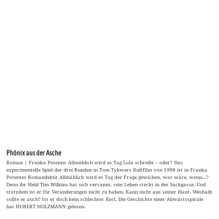
Phönix aus der Asche
Roman | Franka Potente: Allmählich wird es Tag Lola schreibt – oder? Das
experimentelle Spiel der drei Runden in Tom Tykwers Kultfilm von 1998 ist in Franka
Potentes Romandebüt Allmählich wird es Tag der Frage gewichen, was wäre, wenn…?
Denn ihr Held Tim Wilkins hat sich verrannt, sein Leben steckt in der Sackgasse. Und
trotzdem ist er für Veränderungen nicht zu haben. Kann nicht aus seiner Haut. Weshalb
sollte er auch? Ist er doch kein schlechter Kerl. Die Geschichte einer Abwärtsspirale
hat HUBERT HOLZMANN gelesen.