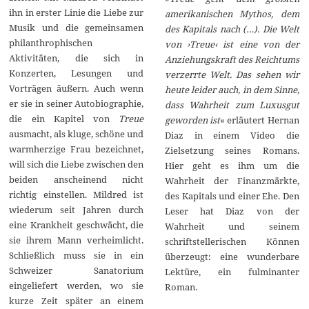
ihn in erster Linie die Liebe zur
amerikanischen Mythos, dem
Musik und die gemeinsamen
des Kapitals nach (…). Die Welt
philanthrophischen
von ›Treue‹ ist eine von der
Aktivitäten, die sich in
Anziehungskraft des Reichtums
Konzerten, Lesungen und
verzerrte Welt. Das sehen wir
Vorträgen äußern. Auch wenn
heute leider auch, in dem Sinne,
er sie in seiner Autobiographie,
dass Wahrheit zum Luxusgut
die ein Kapitel von
Treue
geworden ist
« erläutert Hernan
ausmacht, als kluge, schöne und
Diaz in einem Video die
warmherzige Frau bezeichnet,
Zielsetzung seines Romans.
will sich die Liebe zwischen den
Hier geht es ihm um die
beiden anscheinend nicht
Wahrheit der Finanzmärkte,
richtig einstellen. Mildred ist
des Kapitals und einer Ehe. Den
wiederum seit Jahren durch
Leser hat Diaz von der
eine Krankheit geschwächt, die
Wahrheit und seinem
sie ihrem Mann verheimlicht.
schriftstellerischen Können
Schließlich muss sie in ein
überzeugt: eine wunderbare
Schweizer Sanatorium
Lektüre, ein fulminanter
eingeliefert werden, wo sie
Roman.
kurze Zeit später an einem