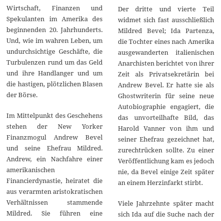
Wirtschaft, Finanzen und
Der dritte und vierte Teil
Spekulanten im Amerika des
widmet sich fast ausschließlich
beginnenden 20. Jahrhunderts.
Mildred Bevel; Ida Partenza,
Und, wie im wahren Leben, um
die Tochter eines nach Amerika
undurchsichtige Geschäfte, die
ausgewanderten italienischen
Turbulenzen rund um das Geld
Anarchisten berichtet von ihrer
und ihre Handlanger und um
Zeit als Privatsekretärin bei
die hastigen, plötzlichen Blasen
Andrew Bevel. Er hatte sie als
der Börse.
Ghostwriterin für seine neue
Autobiographie engagiert, die
Im Mittelpunkt des Geschehens
das unvorteilhafte Bild, das
stehen der New Yorker
Harold Vanner von ihm und
Finanzmogul Andrew Bevel
seiner Ehefrau gezeichnet hat,
und seine Ehefrau Mildred.
zurechtrücken sollte. Zu einer
Andrew, ein Nachfahre einer
Veröffentlichung kam es jedoch
amerikanischen
nie, da Bevel einige Zeit später
Financierdynastie, heiratet die
an einem Herzinfarkt stirbt.
aus verarmten aristokratischen
Verhältnissen stammende
Viele Jahrzehnte später macht
Mildred. Sie führen eine
sich Ida auf die Suche nach der