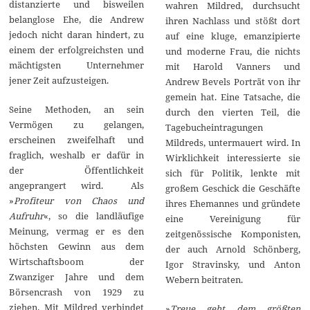
distanzierte und bisweilen
wahren Mildred, durchsucht
belanglose Ehe, die Andrew
ihren Nachlass und stößt dort
jedoch nicht daran hindert, zu
auf eine kluge, emanzipierte
einem der erfolgreichsten und
und moderne Frau, die nichts
mächtigsten Unternehmer
mit Harold Vanners und
jener Zeit aufzusteigen.
Andrew Bevels Porträt von ihr
gemein hat. Eine Tatsache, die
Seine Methoden, an sein
durch den vierten Teil, die
Vermögen zu gelangen,
Tagebucheintragungen
erscheinen zweifelhaft und
Mildreds, untermauert wird. In
fraglich, weshalb er dafür in
Wirklichkeit interessierte sie
der Öffentlichkeit
sich für Politik, lenkte mit
angeprangert wird. Als
großem Geschick die Geschäfte
»
Profiteur von Chaos und
ihres Ehemannes und gründete
Aufruhr
«, so die landläufige
eine Vereinigung für
Meinung, vermag er es den
zeitgenössische Komponisten,
höchsten Gewinn aus dem
der auch Arnold Schönberg,
Wirtschaftsboom der
Igor Stravinsky, und Anton
Zwanziger Jahre und dem
Webern beitraten.
Börsencrash von 1929 zu
ziehen. Mit Mildred verbindet
»
Treue geht dem größten