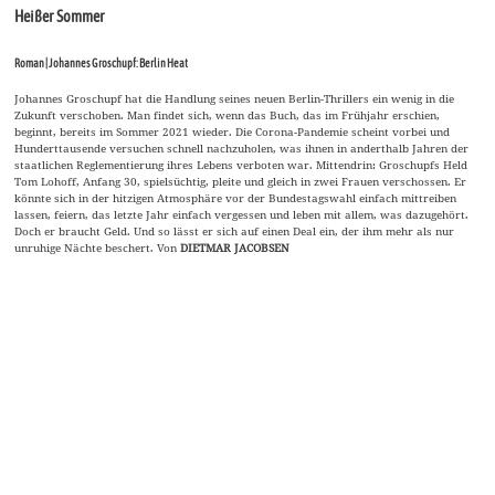
Heißer Sommer
Roman | Johannes Groschupf: Berlin Heat
Johannes Groschupf hat die Handlung seines neuen Berlin-Thrillers ein wenig in die
Zukunft verschoben. Man findet sich, wenn das Buch, das im Frühjahr erschien,
beginnt, bereits im Sommer 2021 wieder. Die Corona-Pandemie scheint vorbei und
Hunderttausende versuchen schnell nachzuholen, was ihnen in anderthalb Jahren der
staatlichen Reglementierung ihres Lebens verboten war. Mittendrin: Groschupfs Held
Tom Lohoff, Anfang 30, spielsüchtig, pleite und gleich in zwei Frauen verschossen. Er
könnte sich in der hitzigen Atmosphäre vor der Bundestagswahl einfach mittreiben
lassen, feiern, das letzte Jahr einfach vergessen und leben mit allem, was dazugehört.
Doch er braucht Geld. Und so lässt er sich auf einen Deal ein, der ihm mehr als nur
unruhige Nächte beschert. Von
DIETMAR JACOBSEN