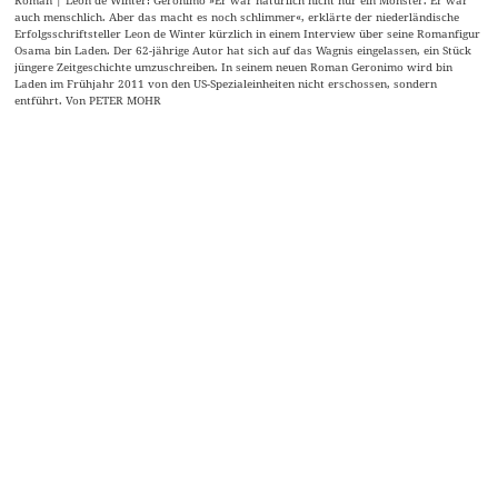
Roman | Leon de Winter: Geronimo »Er war natürlich nicht nur ein Monster. Er war
auch menschlich. Aber das macht es noch schlimmer«, erklärte der niederländische
Erfolgsschriftsteller Leon de Winter kürzlich in einem Interview über seine Romanfigur
Osama bin Laden. Der 62-jährige Autor hat sich auf das Wagnis eingelassen, ein Stück
jüngere Zeitgeschichte umzuschreiben. In seinem neuen Roman Geronimo wird bin
Laden im Frühjahr 2011 von den US-Spezialeinheiten nicht erschossen, sondern
entführt. Von PETER MOHR