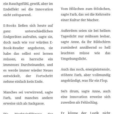
2
ein Bauchgefühl, gewiß, aber im
Vom Hölzchen zum Stöckchen,
Endeffekt sei die Innovation
sagte Farb, das sei die Kehrseite
nicht zeitsparend.
einer Kultur der Macher.
E-Books ließen sich heute auf
Außerdem seien sie bei hellem
ganz unterschiedlichen
Tageslicht nur mühsam lesbar,
Endgeräten aufrufen, sagte sie,
sagte Anne, da ihr Bildschirm
doch nach wie vor würden E-
zumindest annähernd so hell
Book-Reader angeboten, sie
leuchten müsse wie das
habe das selbst erst lernen
Umgebungslicht.
müssen, es herrsche ein
immenses Durcheinander, und
Auch das noch, energieintensiv,
es werde immer wieder Neues
stöhnte Farb, aber vollmundig
entwickelt, der Fortschritt
angekündigt, was für ein Flop.
nehme einfach kein Ende.
Sei’s drum, sagte Anne, auch
Manches sei verwirrend, sagte
eine Innovation erweise sich
Farb, und manches andere
zuweilen als Fehlschlag.
erweise sich als Sackgasse.
Er könne der Logik nicht
Die Markteinführung der