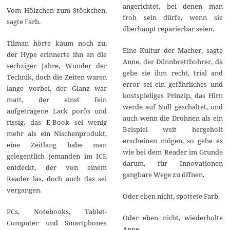
angerichtet, bei denen man
Vom Hölzchen zum Stöckchen,
froh sein dürfe, wenn sie
sagte Farb.
überhaupt reparierbar seien.
Tilman hörte kaum noch zu,
Eine Kultur der Macher, sagte
der Hype erinnerte ihn an die
Anne, der Dünnbrettbohrer, da
sechziger Jahre, Wunder der
gebe sie ihm recht, trial and
Technik, doch die Zeiten waren
error sei ein gefährliches und
lange vorbei, der Glanz war
kostspieliges Prinzip, das Hirn
matt, der einst fein
werde auf Null geschaltet, und
aufgetragene Lack porös und
auch wenn die Drohnen als ein
rissig, das E-Book sei wenig
Beispiel weit hergeholt
mehr als ein Nischenprodukt,
erscheinen mögen, so gehe es
eine Zeitlang habe man
wie bei dem Reader im Grunde
gelegentlich jemanden im ICE
darum, für Innovationen
entdeckt, der von einem
gangbare Wege zu öffnen.
Reader las, doch auch das sei
vergangen.
Oder eben nicht, spottete Farb.
PCs, Notebooks, Tablet-
Oder eben nicht, wiederholte
Computer und Smartphones
Anne.