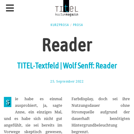
KURZPROSA
/
PROSA
Reader
TITEL-Textfeld | Wolf Senff: Reader
25. September 2022
2
.
O
k
ie habe es einmal
Farbdisplay, doch sei ihre
t
S
o
ausprobiert, ja, sagte
Nutzungsdauer ohne
b
Anne, ein einziges Mal,
Stromquelle aufgrund der
e
r
und es habe sich nicht gut
dauerhaft benötigten
2
angefühlt, sie sei bereits im
Hintergrundbeleuchtung
0
2
Vorwege skeptisch gewesen,
begrenzt.