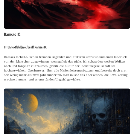
Ramses IX.
TITEL-Textfeld | Wolf Senff: Ramses IX.
Ramses lächelte. Sich in fremden Gegenden und Kulturen umzutun und einen Eindruck
von den Menschen zu gewinnen, wem gefiele das nicht, ich schau den weißen Wolken
nach und fange an zu träumen, gewiß, die Kultur der Industriegesellschaft sei
hochentwickelt, überlegte er, über alle Maßen leistungsbezogen und bestehe doch erst
seit wenig mehr als zwei Jahrhunderten, man müsse das anerkennen, die Bevölkerung
wachse immens, und es entstünden Ungleichgewichte.