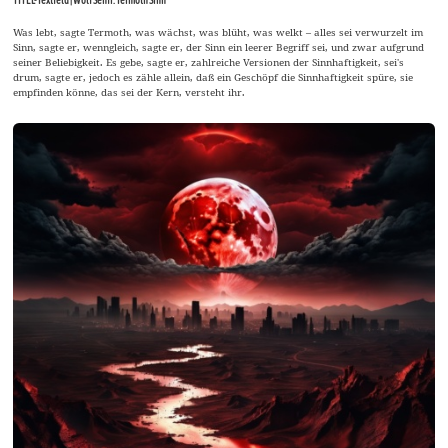
Was lebt, sagte Termoth, was wächst, was blüht, was welkt – alles sei verwurzelt im
Sinn, sagte er, wenngleich, sagte er, der Sinn ein leerer Begriff sei, und zwar aufgrund
seiner Beliebigkeit. Es gebe, sagte er, zahlreiche Versionen der Sinnhaftigkeit, sei's
drum, sagte er, jedoch es zähle allein, daß ein Geschöpf die Sinnhaftigkeit spüre, sie
empfinden könne, das sei der Kern, versteht ihr.