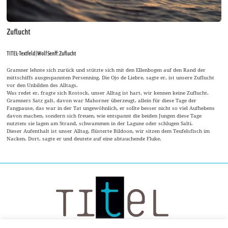
Zuflucht
TITEL-Textfeld | Wolf Senff: Zuflucht
Gramner lehnte sich zurück und stützte sich mit den Ellenbogen auf den Rand der
mittschiffs ausgespannten Persenning. Die Ojo de Liebre, sagte er, ist unsere Zuflucht
vor den Unbilden des Alltags.
Was redet er, fragte sich Rostock, unser Alltag ist hart, wir kennen keine Zuflucht.
Gramners Satz galt, davon war Mahorner überzeugt, allein für diese Tage der
Fangpause, das war in der Tat ungewöhnlich, er sollte besser nicht so viel Aufhebens
davon machen, sondern sich freuen, wie entspannt die beiden Jungen diese Tage
nutzten: sie lagen am Strand, schwammen in der Lagune oder schlugen Salti.
Dieser Aufenthalt ist unser Alltag, flüsterte Bildoon, wir sitzen dem Teufelsfisch im
Nacken. Dort, sagte er und deutete auf eine abtauchende Fluke.