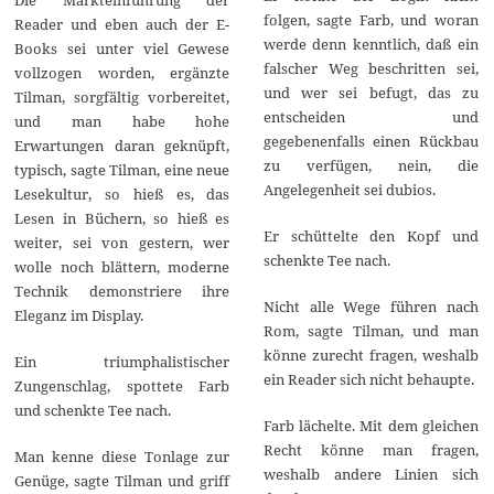
folgen, sagte Farb, und woran
Reader und eben auch der E-
werde denn kenntlich, daß ein
Books sei unter viel Gewese
falscher Weg beschritten sei,
vollzogen worden, ergänzte
und wer sei befugt, das zu
Tilman, sorgfältig vorbereitet,
entscheiden und
und man habe hohe
gegebenenfalls einen Rückbau
Erwartungen daran geknüpft,
zu verfügen, nein, die
typisch, sagte Tilman, eine neue
Angelegenheit sei dubios.
Lesekultur, so hieß es, das
Lesen in Büchern, so hieß es
Er schüttelte den Kopf und
weiter, sei von gestern, wer
schenkte Tee nach.
wolle noch blättern, moderne
Technik demonstriere ihre
Nicht alle Wege führen nach
Eleganz im Display.
Rom, sagte Tilman, und man
könne zurecht fragen, weshalb
Ein triumphalistischer
ein Reader sich nicht behaupte.
Zungenschlag, spottete Farb
und schenkte Tee nach.
Farb lächelte. Mit dem gleichen
Recht könne man fragen,
Man kenne diese Tonlage zur
weshalb andere Linien sich
Genüge, sagte Tilman und griff