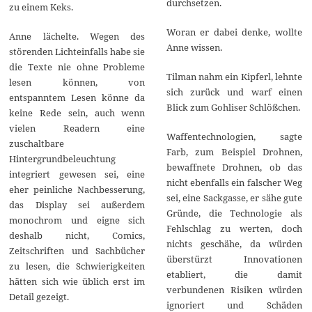
durchsetzen.
zu einem Keks.
Woran er dabei denke, wollte
Anne lächelte. Wegen des
Anne wissen.
störenden Lichteinfalls habe sie
die Texte nie ohne Probleme
Tilman nahm ein Kipferl, lehnte
lesen können, von
sich zurück und warf einen
entspanntem Lesen könne da
Blick zum Gohliser Schlößchen.
keine Rede sein, auch wenn
vielen Readern eine
Waffentechnologien, sagte
zuschaltbare
Farb, zum Beispiel Drohnen,
Hintergrundbeleuchtung
bewaffnete Drohnen, ob das
integriert gewesen sei, eine
nicht ebenfalls ein falscher Weg
eher peinliche Nachbesserung,
sei, eine Sackgasse, er sähe gute
das Display sei außerdem
Gründe, die Technologie als
monochrom und eigne sich
Fehlschlag zu werten, doch
deshalb nicht, Comics,
nichts geschähe, da würden
Zeitschriften und Sachbücher
überstürzt Innovationen
zu lesen, die Schwierigkeiten
etabliert, die damit
hätten sich wie üblich erst im
verbundenen Risiken würden
Detail gezeigt.
ignoriert und Schäden