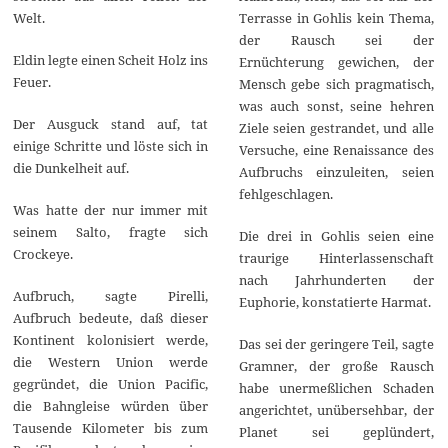
Welt.
Terrasse in Gohlis kein Thema,
der Rausch sei der
Eldin legte einen Scheit Holz ins
Ernüchterung gewichen, der
Feuer.
Mensch gebe sich pragmatisch,
was auch sonst, seine hehren
Der Ausguck stand auf, tat
Ziele seien gestrandet, und alle
einige Schritte und löste sich in
Versuche, eine Renaissance des
die Dunkelheit auf.
Aufbruchs einzuleiten, seien
fehlgeschlagen.
Was hatte der nur immer mit
seinem Salto, fragte sich
Die drei in Gohlis seien eine
Crockeye.
traurige Hinterlassenschaft
nach Jahrhunderten der
Aufbruch, sagte Pirelli,
Euphorie, konstatierte Harmat.
Aufbruch bedeute, daß dieser
Kontinent kolonisiert werde,
Das sei der geringere Teil, sagte
die Western Union werde
Gramner, der große Rausch
gegründet, die Union Pacific,
habe unermeßlichen Schaden
die Bahngleise würden über
angerichtet, unübersehbar, der
Tausende Kilometer bis zum
Planet sei geplündert,