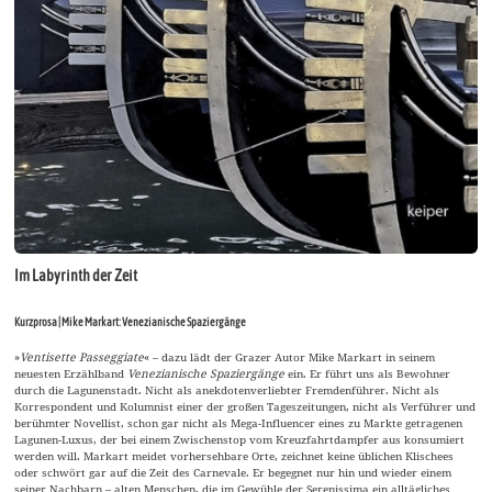
Im Labyrinth der Zeit
Kurzprosa | Mike Markart: Venezianische Spaziergänge
»
Ventisette Passeggiate
« – dazu lädt der Grazer Autor Mike Markart in seinem
neuesten Erzählband
Venezianische Spaziergänge
ein. Er führt uns als Bewohner
durch die Lagunenstadt. Nicht als anekdotenverliebter Fremdenführer. Nicht als
Korrespondent und Kolumnist einer der großen Tageszeitungen, nicht als Verführer und
berühmter Novellist, schon gar nicht als Mega-Influencer eines zu Markte getragenen
Lagunen-Luxus, der bei einem Zwischenstop vom Kreuzfahrtdampfer aus konsumiert
werden will. Markart meidet vorhersehbare Orte, zeichnet keine üblichen Klischees
oder schwört gar auf die Zeit des Carnevale. Er begegnet nur hin und wieder einem
seiner Nachbarn – alten Menschen, die im Gewühle der Serenissima ein alltägliches