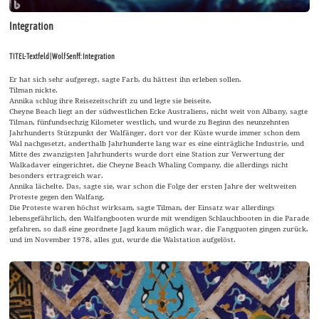
Integration
TITEL-Textfeld | Wolf Senff: Integration
Er hat sich sehr aufgeregt, sagte Farb, du hättest ihn erleben sollen.
Tilman nickte.
Annika schlug ihre Reisezeitschrift zu und legte sie beiseite.
Cheyne Beach liegt an der südwestlichen Ecke Australiens, nicht weit von Albany, sagte
Tilman, fünfundsechzig Kilometer westlich, und wurde zu Beginn des neunzehnten
Jahrhunderts Stützpunkt der Walfänger, dort vor der Küste wurde immer schon dem
Wal nachgesetzt, anderthalb Jahrhunderte lang war es eine einträgliche Industrie, und
Mitte des zwanzigsten Jahrhunderts wurde dort eine Station zur Verwertung der
Walkadaver eingerichtet, die Cheyne Beach Whaling Company, die allerdings nicht
besonders ertragreich war.
Annika lächelte. Das, sagte sie, war schon die Folge der ersten Jahre der weltweiten
Proteste gegen den Walfang.
Die Proteste waren höchst wirksam, sagte Tilman, der Einsatz war allerdings
lebensgefährlich, den Walfangbooten wurde mit wendigen Schlauchbooten in die Parade
gefahren, so daß eine geordnete Jagd kaum möglich war, die Fangquoten gingen zurück,
und im November 1978, alles gut, wurde die Walstation aufgelöst.