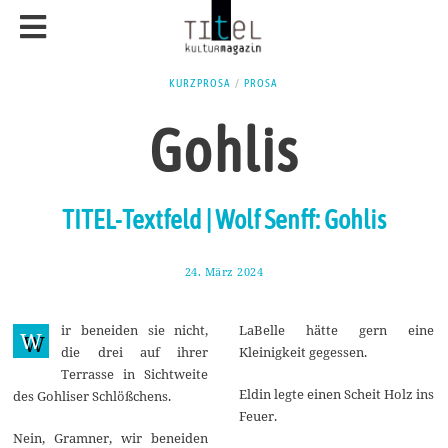
KURZPROSA
/
PROSA
Gohlis
TITEL-Textfeld | Wolf Senff: Gohlis
24. März 2024
1
.
A
p
ir beneiden sie nicht,
LaBelle hätte gern eine
r
W
i
die drei auf ihrer
Kleinigkeit gegessen.
l
Terrasse in Sichtweite
2
0
Eldin legte einen Scheit Holz ins
des Gohliser Schlößchens.
2
Feuer.
4
Nein, Gramner, wir beneiden