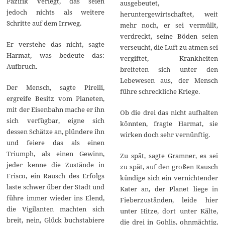
Pazifik verlegt, das seien
ausgebeutet,
jedoch nichts als weitere
heruntergewirtschaftet, weit
Schritte auf dem Irrweg.
mehr noch, er sei vermüllt,
verdreckt, seine Böden seien
Er verstehe das nicht, sagte
verseucht, die Luft zu atmen sei
Harmat, was bedeute das:
vergiftet, Krankheiten
Aufbruch.
breiteten sich unter den
Lebewesen aus, der Mensch
Der Mensch, sagte Pirelli,
führe schreckliche Kriege.
ergreife Besitz vom Planeten,
mit der Eisenbahn mache er ihn
Ob die drei das nicht aufhalten
sich verfügbar, eigne sich
könnten, fragte Harmat, sie
dessen Schätze an, plündere ihn
wirken doch sehr vernünftig.
und feiere das als einen
Triumph, als einen Gewinn,
Zu spät, sagte Gramner, es sei
jeder kenne die Zustände in
zu spät, auf den großen Rausch
Frisco, ein Rausch des Erfolgs
kündige sich ein vernichtender
laste schwer über der Stadt und
Kater an, der Planet liege in
führe immer wieder ins Elend,
Fieberzuständen, leide hier
die Vigilanten machten sich
unter Hitze, dort unter Kälte,
breit, nein, Glück buchstabiere
die drei in Gohlis, ohnmächtig,