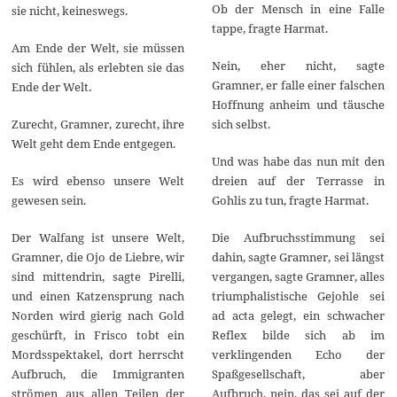
Ob der Mensch in eine Falle
sie nicht, keineswegs.
tappe, fragte Harmat.
Am Ende der Welt, sie müssen
Nein, eher nicht, sagte
sich fühlen, als erlebten sie das
Gramner, er falle einer falschen
Ende der Welt.
Hoffnung anheim und täusche
Zurecht, Gramner, zurecht, ihre
sich selbst.
Welt geht dem Ende entgegen.
Und was habe das nun mit den
Es wird ebenso unsere Welt
dreien auf der Terrasse in
gewesen sein.
Gohlis zu tun, fragte Harmat.
Der Walfang ist unsere Welt,
Die Aufbruchsstimmung sei
Gramner, die Ojo de Liebre, wir
dahin, sagte Gramner, sei längst
sind mittendrin, sagte Pirelli,
vergangen, sagte Gramner, alles
und einen Katzensprung nach
triumphalistische Gejohle sei
Norden wird gierig nach Gold
ad acta gelegt, ein schwacher
geschürft, in Frisco tobt ein
Reflex bilde sich ab im
Mordsspektakel, dort herrscht
verklingenden Echo der
Aufbruch, die Immigranten
Spaßgesellschaft, aber
strömen aus allen Teilen der
Aufbruch, nein, das sei auf der