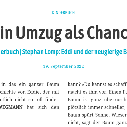
KINDERBUCH
in Umzug als Chan
erbuch | Stephan Lomp: Eddi und der neugierige
19. September 2022
2
.
O
k
, in das ein ganzer Baum
kann? »Du kannst es schaffe
t
chichte von Eddie, der mit
macht es ihm vor. Einen F
o
lich nicht so toll findet.
Baum ist ganz überrasch
b
e
 WEGMANN
hat sich den
plötzlich immer schneller
r
Baum spürt Sonne, Wiesen
2
nicht, sagt der Baum gan
0