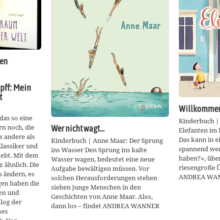
gen
pff: Mein
t
Willkommen
das so eine
Kinderbuch |
rn noch, die
Wer nicht wagt…
Elefanten im
s andere als
Das kann in 
Kinderbuch | Anne Maar: Der Sprung
Klassiker und
spannend wer
ins Wasser Den Sprung ins kalte
iebt. Mit dem
haben?«, über
Wasser wagen, bedeutet eine neue
z ähnlich. Die
riesengroße 
Aufgabe bewältigen müssen. Vor
 ändern, es
ANDREA WA
solchen Herausforderungen stehen
ngen haben die
sieben junge Menschen in den
en und
Geschichten von Anne Maar. Also,
alog der
dann los – findet ANDREA WANNER
ses