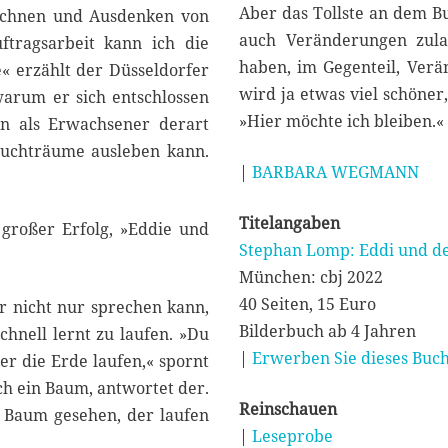
Aber das Tollste an dem Buc
Zeichnen und Ausdenken von
auch Veränderungen zula
ftragsarbeit kann ich die
haben, im Gegenteil, Verä
« erzählt der Düsseldorfer
wird ja etwas viel schöner
warum er sich entschlossen
»Hier möchte ich bleiben.«
n als Erwachsener derart
rbuchträume ausleben kann.
|
BARBARA WEGMANN
Titelangaben
großer Erfolg, »Eddie und
Stephan Lomp: Eddi und d
München: cbj 2022
40 Seiten, 15 Euro
r nicht nur sprechen kann,
Bilderbuch ab 4 Jahren
hnell lernt zu laufen. »Du
|
Erwerben Sie dieses Buch
r die Erde laufen,« spornt
h ein Baum, antwortet der.
Reinschauen
 Baum gesehen, der laufen
|
Leseprobe