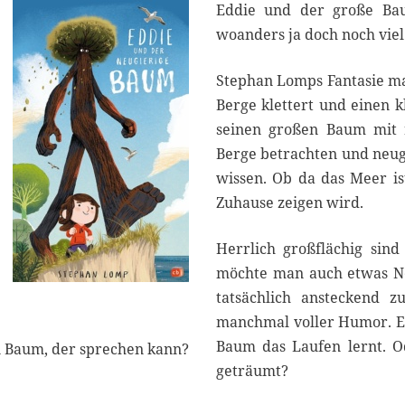
2
Eddie und der große Bau
2
woanders ja doch noch viel
Stephan Lomps Fantasie ma
Berge klettert und einen kl
seinen großen Baum mit r
Berge betrachten und neugi
wissen. Ob da das Meer is
Zuhause zeigen wird.
Herrlich großflächig sin
möchte man auch etwas Ne
tatsächlich ansteckend zu
manchmal voller Humor. Es 
Baum das Laufen lernt. O
Ein Baum, der sprechen kann?
geträumt?