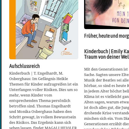
Früher, heute und mor
Kinderbuch | Emily Ka
Traum von deiner Wel
Aufschlussreich
Mit den Generationen ist 
Kinderbuch | T. Engelhardt, M.
Sache. Sagten unsere Elte
Osberghaus: Im Gefängnis Heikle
Musik der Beatles sei alle
Themen für Kinder aufzugreifen ist ein
hörbar, so sind es heute 
Unterfangen voller Risiken. Dies um so
in jedem Alter höchst bel
mehr, wenn Kinder vom
Klima ist es vielleicht gan
entsprechenden Thema persönlich
Alten sagen, warum etwas
betroffen sind. Thomas Engelhardt
ist doch alles gut, die Ju
und Monika Osberghaus haben den
drohende Krise verstand
Schritt gewagt, in vollem Bewusstsein
mischen sich ein. Vom Di
des Risikos. Das Ergebnis kann sich
Generationen erzählt die
sehen lassen, findet MAGALI HEIẞLER