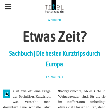
SACHBUCH
Etwas Zeit?
Sachbuch | Die besten Kurztrips durch
Europa
17. Mai 2024
2
5
.
M
s ist wie oft eine Frage
Stadtgeschichte, ob es Orte in
a
E
i
der Definition: Kurztrips,
Weingegenden sind, für die sie
2
was versteht man
im Kofferraum unbedingt
0
2
darunter? Eine schnelle Fahrt
etwas Platz lassen sollten, denn