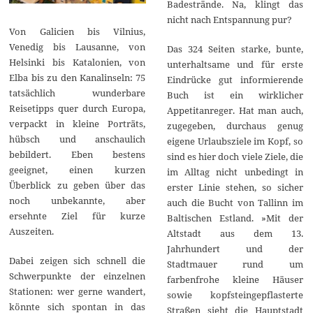
Badestrände. Na, klingt das
nicht nach Entspannung pur?
Von Galicien bis Vilnius,
Venedig bis Lausanne, von
Das 324 Seiten starke, bunte,
Helsinki bis Katalonien, von
unterhaltsame und für erste
Elba bis zu den Kanalinseln: 75
Eindrücke gut informierende
tatsächlich wunderbare
Buch ist ein wirklicher
Reisetipps quer durch Europa,
Appetitanreger. Hat man auch,
verpackt in kleine Porträts,
zugegeben, durchaus genug
hübsch und anschaulich
eigene Urlaubsziele im Kopf, so
bebildert. Eben bestens
sind es hier doch viele Ziele, die
geeignet, einen kurzen
im Alltag nicht unbedingt in
Überblick zu geben über das
erster Linie stehen, so sicher
noch unbekannte, aber
auch die Bucht von Tallinn im
ersehnte Ziel für kurze
Baltischen Estland. »Mit der
Auszeiten.
Altstadt aus dem 13.
Jahrhundert und der
Dabei zeigen sich schnell die
Stadtmauer rund um
Schwerpunkte der einzelnen
farbenfrohe kleine Häuser
Stationen: wer gerne wandert,
sowie kopfsteingepflasterte
könnte sich spontan in das
Straßen sieht die Hauptstadt