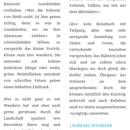
Reiseziel Graubünden
Estlands, Tallinn, aus wie aus
verlieben. »Wer die Schweiz
dem Mittelalter.«
von Heidi sucht, ist hier genau
richtig, denn es war in
Also: kein Reisebuch mit
Graubünden, wo sie ihre
Tiefgang, aber eine sehr
Abenteuer erlebte!« In
anregende Sammlung von
schwindelnden Höhen, so
Zielen und Orten, die
verspricht das kleine Porträt,
verlockende Auszeiten
könne man hier wandern. Die
versprechen. Das Blättern lohnt
entweder mit Schnee
sich und sie sollten schon
bedeckten Hänge oder weite,
überlegen, wo doch gleich die
grüne Weideflächen umrahmt
Koffer stehen. Übrigens: das
von schroffen Felsen geben
Schönste an dem
einen lebhaften Eindruck.
ansprechenden Buch: Sie
können natürlich den Kurztrip
Wer es nicht ganz so mit
jederzeit und nach Belieben
Wandern hat und eher auch
auch zu einem ausgewachsenen
gerne geruhsam durch die
»Longtrip« ausweiten.
Landschaft spaziert, wer
besondere Biere mag und
|
BARBARA WEGMANN