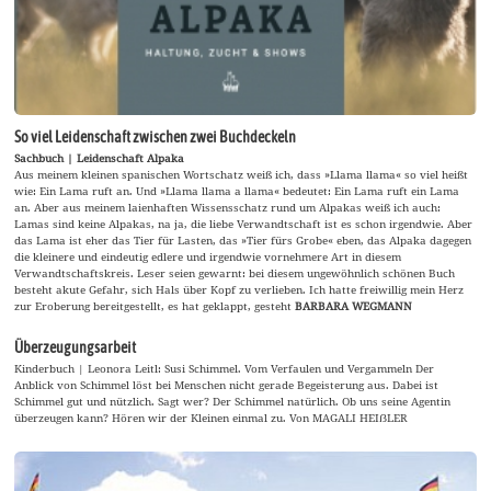
So viel Leidenschaft zwischen zwei Buchdeckeln
Sachbuch | Leidenschaft Alpaka
Aus meinem kleinen spanischen Wortschatz weiß ich, dass »Llama llama« so viel heißt
wie: Ein Lama ruft an. Und »Llama llama a llama« bedeutet: Ein Lama ruft ein Lama
an. Aber aus meinem laienhaften Wissensschatz rund um Alpakas weiß ich auch:
Lamas sind keine Alpakas, na ja, die liebe Verwandtschaft ist es schon irgendwie. Aber
das Lama ist eher das Tier für Lasten, das »Tier fürs Grobe« eben, das Alpaka dagegen
die kleinere und eindeutig edlere und irgendwie vornehmere Art in diesem
Verwandtschaftskreis. Leser seien gewarnt: bei diesem ungewöhnlich schönen Buch
besteht akute Gefahr, sich Hals über Kopf zu verlieben. Ich hatte freiwillig mein Herz
zur Eroberung bereitgestellt, es hat geklappt, gesteht
BARBARA WEGMANN
Überzeugungsarbeit
Kinderbuch | Leonora Leitl: Susi Schimmel. Vom Verfaulen und Vergammeln Der
Anblick von Schimmel löst bei Menschen nicht gerade Begeisterung aus. Dabei ist
Schimmel gut und nützlich. Sagt wer? Der Schimmel natürlich. Ob uns seine Agentin
überzeugen kann? Hören wir der Kleinen einmal zu. Von MAGALI HEIẞLER