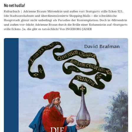
No net hudla!
Kulturbuch | Adrienne Braun: Mittendrin und außen vor: Stuttgarts stille Ecken S21,
öde Stadtautobahnen und überdimensionierte Shopping-Malls – die schwäbische
Hauptstadt glänzt nicht unbedingt als Paradies der Kontemplation. Doch in ›Mittendrin
und außen vor‹ blickt Adrienne Braun durch die Brille einer Kolumnistin auf ›Stuttgarts
stille Ecken‹. Ja, die gibt es tatsächlich! Von INGEBORG JAISER