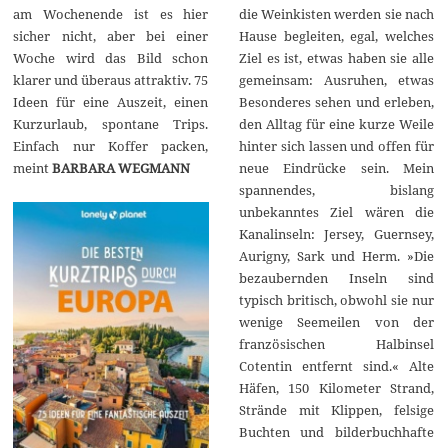
4
am Wochenende ist es hier
die Weinkisten werden sie nach
sicher nicht, aber bei einer
Hause begleiten, egal, welches
Woche wird das Bild schon
Ziel es ist, etwas haben sie alle
klarer und überaus attraktiv. 75
gemeinsam: Ausruhen, etwas
Ideen für eine Auszeit, einen
Besonderes sehen und erleben,
Kurzurlaub, spontane Trips.
den Alltag für eine kurze Weile
Einfach nur Koffer packen,
hinter sich lassen und offen für
meint
BARBARA WEGMANN
neue Eindrücke sein. Mein
spannendes, bislang
unbekanntes Ziel wären die
Kanalinseln: Jersey, Guernsey,
Aurigny, Sark und Herm. »Die
bezaubernden Inseln sind
typisch britisch, obwohl sie nur
wenige Seemeilen von der
französischen Halbinsel
Cotentin entfernt sind.« Alte
Häfen, 150 Kilometer Strand,
Strände mit Klippen, felsige
Buchten und bilderbuchhafte