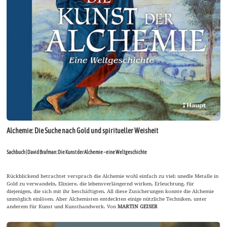
Alchemie: Die Suche nach Gold und spiritueller Weisheit
Sachbuch | David Brafman: Die Kunst der Alchemie – eine Weltgeschichte
Rückblickend betrachtet versprach die Alchemie wohl einfach zu viel: unedle Metalle in
Gold zu verwandeln, Elixiere, die lebensverlängernd wirken, Erleuchtung, für
diejenigen, die sich mit ihr beschäftigten. All diese Zusicherungen konnte die Alchemie
unmöglich einlösen. Aber Alchemisten entdeckten einige nützliche Techniken, unter
anderem für Kunst und Kunsthandwerk. Von
MARTIN GEISER