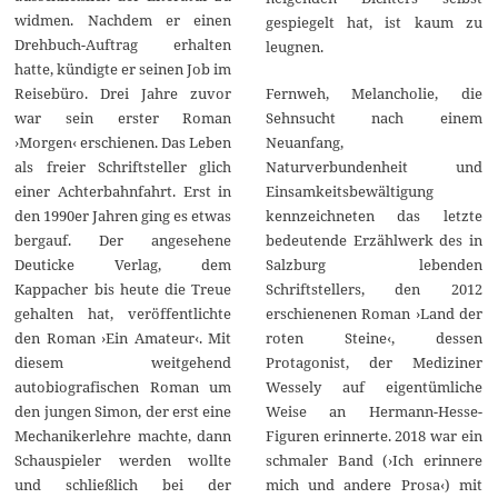
widmen. Nachdem er einen
gespiegelt hat, ist kaum zu
Drehbuch-Auftrag erhalten
leugnen.
hatte, kündigte er seinen Job im
Reisebüro. Drei Jahre zuvor
Fernweh, Melancholie, die
war sein erster Roman
Sehnsucht nach einem
›Morgen‹ erschienen. Das Leben
Neuanfang,
als freier Schriftsteller glich
Naturverbundenheit und
einer Achterbahnfahrt. Erst in
Einsamkeitsbewältigung
den 1990er Jahren ging es etwas
kennzeichneten das letzte
bergauf. Der angesehene
bedeutende Erzählwerk des in
Deuticke Verlag, dem
Salzburg lebenden
Kappacher bis heute die Treue
Schriftstellers, den 2012
gehalten hat, veröffentlichte
erschienenen Roman ›Land der
den Roman ›Ein Amateur‹. Mit
roten Steine‹, dessen
diesem weitgehend
Protagonist, der Mediziner
autobiografischen Roman um
Wessely auf eigentümliche
den jungen Simon, der erst eine
Weise an Hermann-Hesse-
Mechanikerlehre machte, dann
Figuren erinnerte. 2018 war ein
Schauspieler werden wollte
schmaler Band (›Ich erinnere
und schließlich bei der
mich und andere Prosa‹) mit