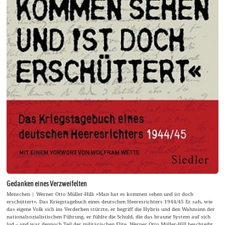
Gedanken eines Verzweifelten
Menschen | Werner Otto Müller-Hill: »Man hat es kommen sehen und ist doch
erschüttert«. Das Kriegstagebuch eines deutschen Heeresrichters 1944/45 Er sah, wie
das eigene Volk sich ins Verderben stürzte, er begriff die Hybris und den Wahnsinn der
nationalsozialistischen Führung, er fühlte die Schuld, die das braune System auf sich
lud – und war dennoch Teil der militärischen Elite. Werner Otto Müller-Hill beschreibt