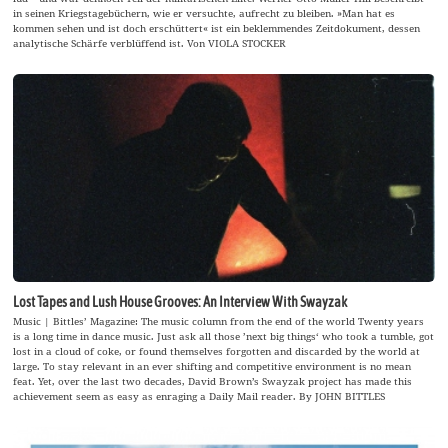
in seinen Kriegstagebüchern, wie er versuchte, aufrecht zu bleiben. »Man hat es
kommen sehen und ist doch erschüttert« ist ein beklemmendes Zeitdokument, dessen
analytische Schärfe verblüffend ist. Von VIOLA STOCKER
Lost Tapes and Lush House Grooves: An Interview With Swayzak
Music | Bittles’ Magazine: The music column from the end of the world Twenty years
is a long time in dance music. Just ask all those ’next big things‘ who took a tumble, got
lost in a cloud of coke, or found themselves forgotten and discarded by the world at
large. To stay relevant in an ever shifting and competitive environment is no mean
feat. Yet, over the last two decades, David Brown’s Swayzak project has made this
achievement seem as easy as enraging a Daily Mail reader. By JOHN BITTLES