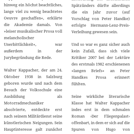
hinweg ein höchst beachtliches,
Spätzünders dürfte allerdings
lange viel zu wenig beachtetes
die ein Jahr zuvor (auf
Oeuvre geschaffen«, erklärte
Vorschlag von Peter Handke)
die Akademie damals. Von
erfolgte Hermann-Lenz-Preis-
»leiser musikalischer Prosa voll
Verleihung gewesen sein.
melancholischer
Unerbittlichkeit«, war
Und so war es ganz sicher auch
außerdem in der
kein Zufall, dass sich viele
Jurybegründung die Rede.
Kritiker 2007 bei der Lektüre
des erstmals 1982 erschienenen
Walter Kappacher, der am 24.
»langen Briefs« an Peter
Oktober 1938 in Salzburg
Handkes Prosa erinnert
geboren wurde und nach dem
fühlten.
Besuch der Volksschule eine
Ausbildung als
Seine wirkliche literarische
Motorradmechaniker
Klasse hat Walter Kappacher
absolvierte, entdeckte erst
indes erst in dem schmalen
nach seinem Militärdienst seine
Roman ›Der Fliegenpalast‹
künstlerischen Neigungen. Sein
offenbart, in dem er sich auf die
Hauptinteresse galt zunächst
Spuren von Hugo von