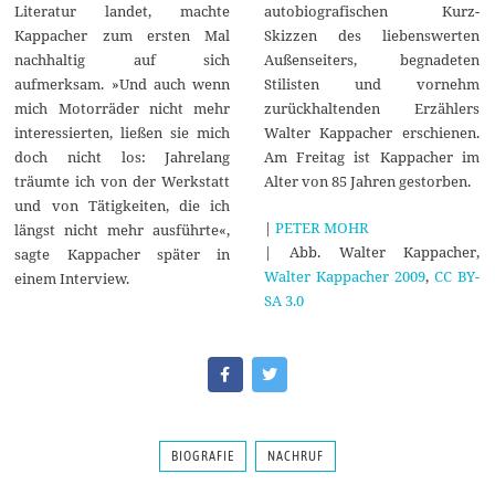
Literatur landet, machte
autobiografischen Kurz-
Kappacher zum ersten Mal
Skizzen des liebenswerten
nachhaltig auf sich
Außenseiters, begnadeten
aufmerksam. »Und auch wenn
Stilisten und vornehm
mich Motorräder nicht mehr
zurückhaltenden Erzählers
interessierten, ließen sie mich
Walter Kappacher erschienen.
doch nicht los: Jahrelang
Am Freitag ist Kappacher im
träumte ich von der Werkstatt
Alter von 85 Jahren gestorben.
und von Tätigkeiten, die ich
|
PETER MOHR
längst nicht mehr ausführte«,
| Abb. Walter Kappacher,
sagte Kappacher später in
Walter Kappacher 2009
,
CC BY-
einem Interview.
SA 3.0
BIOGRAFIE
NACHRUF