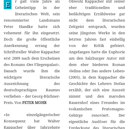
r galt viele Jahre als
Obwohl Kappacher mit seiner
n
E
i
Geheimtipp in der
eher traditionellen und
2
literarischen Welt, sein
bedächtigen Erzählweise gar
0
2
renommierter Landsmann
nicht dem literarischen
4
Peter Handke hatte sich
Zeitgeist entsprach, wurden
vehement für ihn eingesetzt.
seine jüngsten Werke in den
Doch die große öffentliche
letzten Jahren fast einhellig
Anerkennung errang der
von der Kritik gefeiert.
Schriftsteller Walter Kappacher
Angefangen hatte die Euphorie
erst 2009 nach dem Erscheinen
um den Salzburger Autor mit
des Romans ›Der Fliegenpalast‹.
dem eher biederen Roman
Danach wurde ihm die
›Selina oder Das andere Leben‹
wichtigste literarische
(2005), in dem Kappacher die
Auszeichnung des
Geschichte des Lehrers Stefan
deutschsprachigen Raumes
erzählt, der sich eine Auszeit
verliehen – der Georg-Büchner-
nimmt und den maroden
Preis. Von
PETER MOHR
Bauernhof eines Freundes im
toskanischen Pratomagno-
»In einzelgängerischer
Gebirge renoviert. Der
Konsequenz hat Walter
eigentliche Auslöser für die
Kappacher über Jahrzehnte
Entdeckung des literarischen