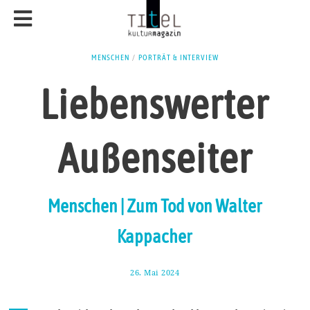
MENSCHEN
/
PORTRÄT & INTERVIEW
Liebenswerter
Außenseiter
Menschen | Zum Tod von Walter
Kappacher
26. Mai 2024
3
.
J
u