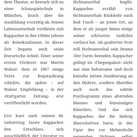
dem Theater, er bewarb sich an
Hofmannsthal begibt.
einer Schauspielschule in
Kappacher erzählt von
München, brach aber die
Hofmannsthals Rückkehr nach
Ausbildung vorzeitig ab. Seinen
Bad Fusch – an jenen Ort, an
Lebensunterhalt verdiente sich
dem er als junger Mann einige
Kappacher in den 1960er Jahren
seiner schönsten Gedichte
als Reisekaufmann. In dieser
verfasst hat. Als gealterter Poet
Zeit begann auch seine
will Hofmannsthal sein Drama
literarische Arbeit. Einer seiner
›Der Turm‹ beenden. Kappacher
ersten Förderer war Martin
gelingt im ›Fliegenpalast‹ nicht
Walser, dem er 1967 einige
nur eine behutsame und doch
Texte zur Begutachtung
beinahe intime Annäherung an
schickte, die später – auf
den Dichter, sondern überdies
Walser Empfehlung – in der
auch noch das subtile
›Stuttgarter Zeitung‹ erst
Psychogramm eines alternden
veröffentlicht wurden.
Mannes und feinsinnigen
Künstlers. Und das sich
Erst kurz nach seinem 40.
Kappacher, der die Siebzig
Geburtstag fasste Kappacher
überschritten hatte, in der
den Entschluss, sich
Figur des zur Melancholie
ausschließlich der Literatur zu
neigenden Dichters selbst