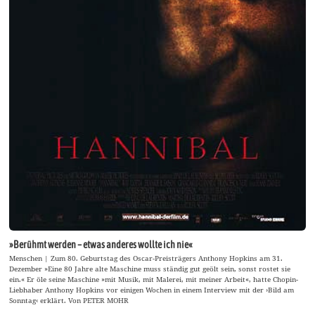
»Berühmt werden – etwas anderes wollte ich nie«
Menschen | Zum 80. Geburtstag des Oscar-Preisträgers Anthony Hopkins am 31.
Dezember »Eine 80 Jahre alte Maschine muss ständig gut geölt sein, sonst rostet sie
ein.« Er öle seine Maschine »mit Musik, mit Malerei, mit meiner Arbeit«, hatte Chopin-
Liebhaber Anthony Hopkins vor einigen Wochen in einem Interview mit der ›Bild am
Sonntag‹ erklärt. Von PETER MOHR