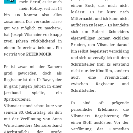
mein Beruf, es ist auch
1
einem Buch, das mich nicht
mein Hobby, seit ich 14
9
loslässt. Es ist kurz nach
bin. Da kommt also alles
Mitternacht, und ich kann nicht
zusammen. Das versuche ich so
aufhören zu lesen.« Es handelte
gut wie möglich zu machen«,
sich um Robert Schneiders
hat Joseph Vilsmaier vor knapp
eigenwilligen Roman ›Schlafes
zwei Jahren rückblickend in
Bruder‹, den Vilsmaier darauf
einem Interview bekannt. Ein
hin selbst begeistert verschlang
Porträt von
PETER MOHR
und sich unverzüglich mit dem
Schriftsteller traf. Es entstand
Er ist zwar mit der Kamera
nicht nur der Kinofilm, sondern
groß geworden, doch als
auch eine Freundschaft
Regisseur ist der Ur-Bayer, der
zwischen Regisseur und
in ganz jungen Jahren in einer
Schriftsteller.
Jazzband spielte, ein
Spätberufener.
Es sind oft prägende
Vilsmaier stand schon kurz vor
persönliche Erlebnisse, die
seinem 50. Geburtstag, als ihm
Vilsmaiers Begeisterung für
mit der Verfilmung von Anna
einen Stoff auslösten. Vor der
Wimschneiders Memoirenband
Verfilmung der ›Comedian
›Herbstmilch‹ der große