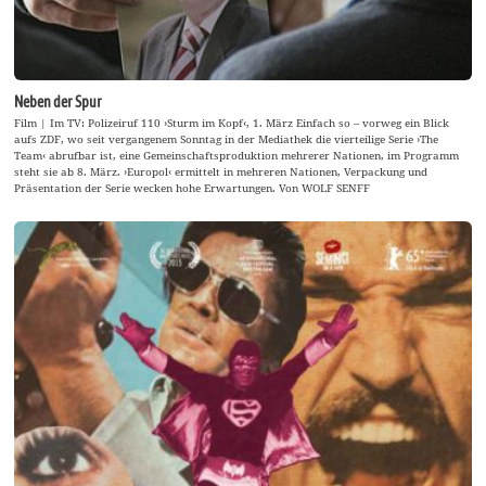
Neben der Spur
Film | Im TV: Polizeiruf 110 ›Sturm im Kopf‹, 1. März Einfach so – vorweg ein Blick
aufs ZDF, wo seit vergangenem Sonntag in der Mediathek die vierteilige Serie ›The
Team‹ abrufbar ist, eine Gemeinschaftsproduktion mehrerer Nationen, im Programm
steht sie ab 8. März. ›Europol‹ ermittelt in mehreren Nationen, Verpackung und
Präsentation der Serie wecken hohe Erwartungen. Von WOLF SENFF