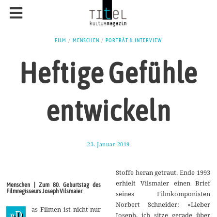
FILM
/
MENSCHEN
/
PORTRÄT & INTERVIEW
Heftige Gefühle
entwickeln
23. Januar 2019
2
8
.
J
Stoffe heran getraut. Ende 1993
a
n
erhielt Vilsmaier einen Brief
Menschen | Zum 80. Geburtstag des
u
Filmregisseurs Joseph Vilsmaier
seines Filmkomponisten
a
r
Norbert Schneider: »Lieber
as Filmen ist nicht nur
2
»D
Joseph, ich sitze gerade über
0