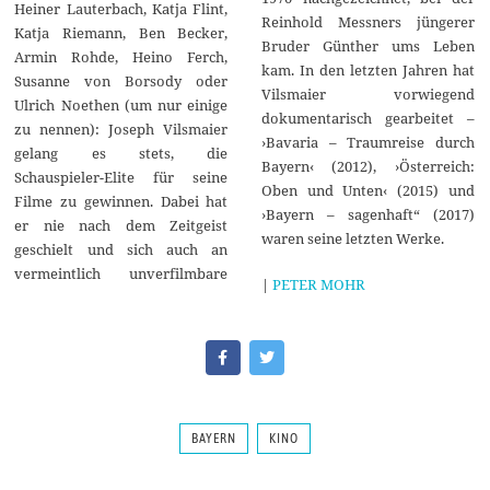
Heiner Lauterbach, Katja Flint,
Reinhold Messners jüngerer
Katja Riemann, Ben Becker,
Bruder Günther ums Leben
Armin Rohde, Heino Ferch,
kam. In den letzten Jahren hat
Susanne von Borsody oder
Vilsmaier vorwiegend
Ulrich Noethen (um nur einige
dokumentarisch gearbeitet –
zu nennen): Joseph Vilsmaier
›Bavaria – Traumreise durch
gelang es stets, die
Bayern‹ (2012), ›Österreich:
Schauspieler-Elite für seine
Oben und Unten‹ (2015) und
Filme zu gewinnen. Dabei hat
›Bayern – sagenhaft“ (2017)
er nie nach dem Zeitgeist
waren seine letzten Werke.
geschielt und sich auch an
vermeintlich unverfilmbare
|
PETER MOHR
BAYERN
KINO