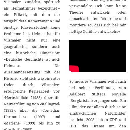
Vilsmaier zunächst spöttisch
verwandeln: »Ich kann keine
als ›Heimatfilmer‹ bezeichnet –
Theorie entwickeln oder
ein Etikett, mit dem der
danach arbeiten. Ich drehe und
ausgebildete Kameramann und
montiere so, dass sich bei mir
einstige Klavierstudent keine
heftige Gefühle entwickeln.«
Probleme hat. Heimat hat für
Vilsmaier nicht nur eine
geografische, sondern auch
eine historische Dimension:
»Deutsche Geschichte ist auch
Heimat.« Die
Auseinandersetzung mit der
Historie zieht sich wie ein roter
So muss es Vilsmaier wohl auch
Faden durch Vilsmaiers
bei seiner Verfilmung von
erfolgreiche Regiearbeit: von
Adalbert Stifters Novelle
›Herbstmilch‹ (1988) über die
›Bergkristall‹ ergangen sein. Ein
Neuverfilmung von ›Stalingrad‹
Film, der vor allem durch seine
(1992), über die ›Comedian
eindrücklichen Naturbilder
Harmonists‹ (1997) und
besticht. 2008 hatten ZDF und
›Marlene‹ (1999) bis hin zu
ORF das Drama um den
›Gustloff‹ (2008).