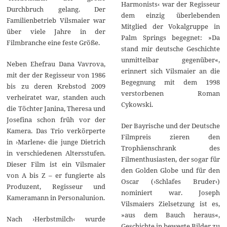
Harmonists‹ war der Regisseur
Durchbruch gelang. Der
dem einzig überlebenden
Familienbetrieb Vilsmaier war
Mitglied der Vokalgruppe in
über viele Jahre in der
Palm Springs begegnet: »Da
Filmbranche eine feste Größe.
stand mir deutsche Geschichte
unmittelbar gegenüber«,
Neben Ehefrau Dana Vavrova,
erinnert sich Vilsmaier an die
mit der der Regisseur von 1986
Begegnung mit dem 1998
bis zu deren Krebstod 2009
verstorbenen Roman
verheiratet war, standen auch
Cykowski.
die Töchter Janina, Theresa und
Josefina schon früh vor der
Der Bayrische und der Deutsche
Kamera. Das Trio verkörperte
Filmpreis zieren den
in ›Marlene‹ die junge Dietrich
Trophäenschrank des
in verschiedenen Altersstufen.
Filmenthusiasten, der sogar für
Dieser Film ist ein Vilsmaier
den Golden Globe und für den
von A bis Z – er fungierte als
Oscar (›Schlafes Bruder‹)
Produzent, Regisseur und
nominiert war. Joseph
Kameramann in Personalunion.
Vilsmaiers Zielsetzung ist es,
»aus dem Bauch heraus«,
Nach ›Herbstmilch‹ wurde
Geschichte in bewegte Bilder zu