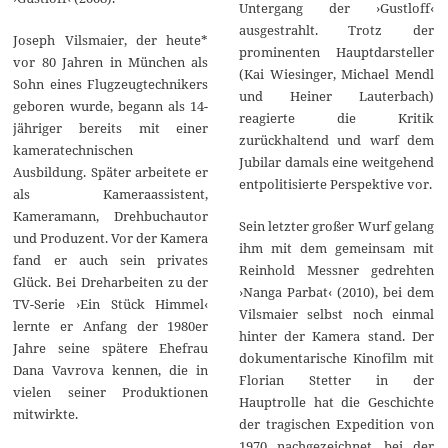
Untergang der ›Gustloff‹
ausgestrahlt. Trotz der
Joseph Vilsmaier, der heute*
prominenten Hauptdarsteller
vor 80 Jahren in München als
(Kai Wiesinger, Michael Mendl
Sohn eines Flugzeugtechnikers
und Heiner Lauterbach)
geboren wurde, begann als 14-
reagierte die Kritik
jähriger bereits mit einer
zurückhaltend und warf dem
kameratechnischen
Jubilar damals eine weitgehend
Ausbildung. Später arbeitete er
entpolitisierte Perspektive vor.
als Kameraassistent,
Kameramann, Drehbuchautor
Sein letzter großer Wurf gelang
und Produzent. Vor der Kamera
ihm mit dem gemeinsam mit
fand er auch sein privates
Reinhold Messner gedrehten
Glück. Bei Dreharbeiten zu der
›Nanga Parbat‹ (2010), bei dem
TV-Serie ›Ein Stück Himmel‹
Vilsmaier selbst noch einmal
lernte er Anfang der 1980er
hinter der Kamera stand. Der
Jahre seine spätere Ehefrau
dokumentarische Kinofilm mit
Dana Vavrova kennen, die in
Florian Stetter in der
vielen seiner Produktionen
Hauptrolle hat die Geschichte
mitwirkte.
der tragischen Expedition von
1970 nachgezeichnet, bei der