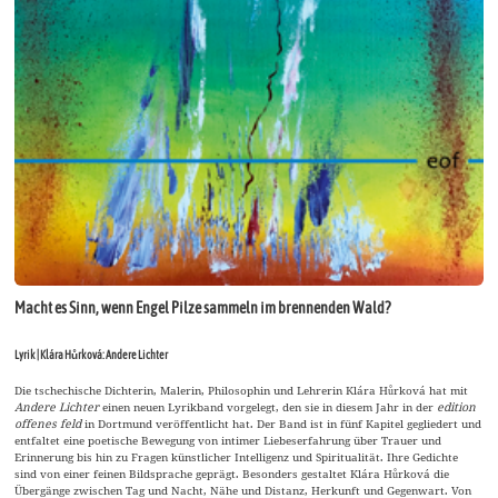
Macht es Sinn, wenn Engel Pilze sammeln im brennenden Wald?
Lyrik | Klára Hůrková: Andere Lichter
Die tschechische Dichterin, Malerin, Philosophin und Lehrerin Klára Hůrková hat mit
Andere Lichter
einen neuen Lyrikband vorgelegt, den sie in diesem Jahr in der
edition
offenes feld
in Dortmund veröffentlicht hat. Der Band ist in fünf Kapitel gegliedert und
entfaltet eine poetische Bewegung von intimer Liebeserfahrung über Trauer und
Erinnerung bis hin zu Fragen künstlicher Intelligenz und Spiritualität. Ihre Gedichte
sind von einer feinen Bildsprache geprägt. Besonders gestaltet Klára Hůrková die
Übergänge zwischen Tag und Nacht, Nähe und Distanz, Herkunft und Gegenwart. Von