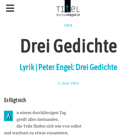
LYRIK
Drei Gedichte
Lyrik | Peter Engel: Drei Gedichte
2. Juni 2024
5
.
J
u
Es fügt sich
n
i
2
n einem durchlässigen Tag
A
0
greift alles ineinander,
2
4
die Teile finden sich wie von selbst
und wachsen zu etwas zusammen,