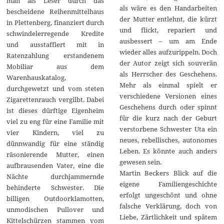
man als Leser durch das
als wäre es den Handarbeiten
bescheidene Reihenmittelhaus
der Mutter entlehnt, die kürzt
in Plettenberg, finanziert durch
und flickt, repariert und
schwindelerregende Kredite
ausbessert – um am Ende
und ausstaffiert mit in
wieder alles aufzurippeln. Doch
Ratenzahlung erstandenem
der Autor zeigt sich souverän
Mobiliar aus dem
als Herrscher des Geschehens.
Warenhauskatalog,
Mehr als einmal spielt er
durchgewetzt und vom steten
verschiedene Versionen eines
Zigarettenrauch vergilbt. Dabei
Geschehens durch oder spinnt
ist dieses dürftige Eigenheim
für die kurz nach der Geburt
viel zu eng für eine Familie mit
verstorbene Schwester Uta ein
vier Kindern, viel zu
neues, rebellisches, autonomes
dünnwandig für eine ständig
Leben. Es könnte auch anders
räsonierende Mutter, einen
gewesen sein.
aufbrausenden Vater, eine die
Martin Beckers Blick auf die
Nächte durchjammernde
eigene Familiengeschichte
behinderte Schwester. Die
erfolgt ungeschönt und ohne
billigen Outdoorklamotten,
falsche Verklärung, doch von
unmodischen Pullover und
Liebe, Zärtlichkeit und spätem
Kittelschürzen stammen vom