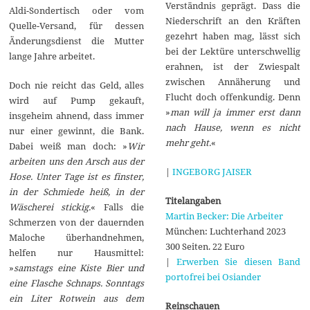
Verständnis geprägt. Dass die
Aldi-Sondertisch oder vom
Niederschrift an den Kräften
Quelle-Versand, für dessen
gezehrt haben mag, lässt sich
Änderungsdienst die Mutter
bei der Lektüre unterschwellig
lange Jahre arbeitet.
erahnen, ist der Zwiespalt
zwischen Annäherung und
Doch nie reicht das Geld, alles
Flucht doch offenkundig. Denn
wird auf Pump gekauft,
»
man will ja immer erst dann
insgeheim ahnend, dass immer
nach Hause, wenn es nicht
nur einer gewinnt, die Bank.
mehr geht.
«
Dabei weiß man doch: »
Wir
arbeiten uns den Arsch aus der
|
INGEBORG JAISER
Hose. Unter Tage ist es finster,
in der Schmiede heiß, in der
Titelangaben
Wäscherei stickig.
« Falls die
Martin Becker: Die Arbeiter
Schmerzen von der dauernden
München: Luchterhand 2023
Maloche überhandnehmen,
300 Seiten. 22 Euro
helfen nur Hausmittel:
|
Erwerben Sie diesen Band
»
samstags eine Kiste Bier und
portofrei bei Osiander
eine Flasche Schnaps. Sonntags
ein Liter Rotwein aus dem
Reinschauen