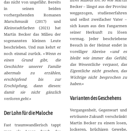
das nicht von ungefähr. Bereits
Becker – längst aus der Provinz
in seinen beiden
weggezogen, studienerfahren
vorhergehenden Romanen
und selbst zweifacher Vater –
Marschmusik
(2017) und
sich kaum aus den Fangarmen
Kleinstadtfarben
(2021) hat
seiner Herkunft zu lösen
Martin Becker das Milieu der
vermag. Jeder beschriebene
sogenannten kleinen Leute
Besuch in der Heimat endet in
beschrieben. Und nun kehrt er
voreiliger Abreise »
und es
noch einmal zurück. »
Wenn es
bleibt wie immer das Gefühl,
einen Grund gibt, die
das Wesentliche verpasst, das
Geschichte unserer Familie
Eigentliche nicht gesehen, das
abermals zu erzählen,
Wichtige nicht besprochen zu
erschöpfend bis zur
haben.
«
Erschöpfung, dann diesen:
damit sie nicht gänzlich
Varianten des Geschehens
verloren geht.
«
Vergangenheit, Gegenwart und
Der Lohn für die Maloche
erträumte Zukunft verschränkt
Martin Becker zu einem losen,
Fast traumwandlerisch tappt
lockeren, brüchigen Gewebe,