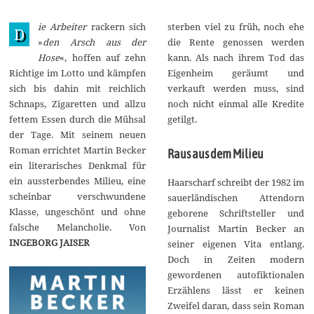
.
J
ie Arbeiter
rackern sich
sterben viel zu früh, noch ehe
u
D
n
»
den Arsch aus der
die Rente genossen werden
i
Hose
«, hoffen auf zehn
kann. Als nach ihrem Tod das
2
0
Richtige im Lotto und kämpfen
Eigenheim geräumt und
2
sich bis dahin mit reichlich
verkauft werden muss, sind
4
Schnaps, Zigaretten und allzu
noch nicht einmal alle Kredite
fettem Essen durch die Mühsal
getilgt.
der Tage. Mit seinem neuen
Roman errichtet Martin Becker
Raus aus dem Milieu
ein literarisches Denkmal für
ein aussterbendes Milieu, eine
Haarscharf schreibt der 1982 im
scheinbar verschwundene
sauerländischen Attendorn
Klasse, ungeschönt und ohne
geborene Schriftsteller und
falsche Melancholie. Von
Journalist Martin Becker an
INGEBORG JAISER
seiner eigenen Vita entlang.
Doch in Zeiten modern
gewordenen autofiktionalen
Erzählens lässt er keinen
Zweifel daran, dass sein Roman