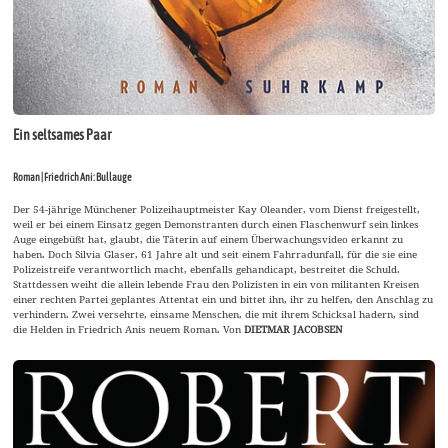
Ein seltsames Paar
Roman | Friedrich Ani: Bullauge
Der 54-jährige Münchener Polizeihauptmeister Kay Oleander, vom Dienst freigestellt,
weil er bei einem Einsatz gegen Demonstranten durch einen Flaschenwurf sein linkes
Auge eingebüßt hat, glaubt, die Täterin auf einem Überwachungsvideo erkannt zu
haben. Doch Silvia Glaser, 61 Jahre alt und seit einem Fahrradunfall, für die sie eine
Polizeistreife verantwortlich macht, ebenfalls gehandicapt, bestreitet die Schuld.
Stattdessen weiht die allein lebende Frau den Polizisten in ein von militanten Kreisen
einer rechten Partei geplantes Attentat ein und bittet ihn, ihr zu helfen, den Anschlag zu
verhindern. Zwei versehrte, einsame Menschen, die mit ihrem Schicksal hadern, sind
die Helden in Friedrich Anis neuem Roman. Von
DIETMAR JACOBSEN