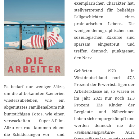
exemplarischen Charakter hat,
stellvertretend für beliebige
Fallgeschichten eines
proletarischen Lebens. Die
wenigen demographischen und
soziologischen Exkurse sind
sparsam eingestreut und
treffen dennoch punktgenau
den Nerv.
Gehörten 1970 in
Westdeutschland noch 47,3
Prozent der Erwerbstätigen der
Es bedarf nur weniger Sätze,
Arbeiterklasse an, so waren es
um die altbekannten Szenerien
im Jahr 2021 nur noch 12,3
wiederzubeleben, wie ein
Prozent. Die Kinder der
abgenutztes Familienalbum mit
Bergleute und Näherinnen
buntstichigen Fotos, wie einen
haben sich emporgekämpft und
verwackelten Super-8-Film.
werden dennoch nie die
Allzu vertraut kommen einem
»
reihenhausprekäre
« Aura
die Schilderungen vor – und
ihres Milieus los. So wie Martin