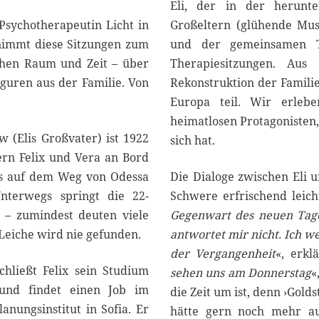
0
Eli, der in der herunt
2
 Psychotherapeutin Licht in
Großeltern (glühende Mus
6
 nimmt diese Sitzungen zum
und der gemeinsamen T
chen Raum und Zeit – über
Therapiesitzungen. A
guren aus der Familie. Von
Rekonstruktion der Famili
Europa teil. Wir erlebe
heimatlosen Protagonisten, 
w (Elis Großvater) ist 1922
sich hat.
ern Felix und Vera an Bord
rs auf dem Weg von Odessa
Die Dialoge zwischen Eli u
Unterwegs springt die 22-
Schwere erfrischend leicht
 – zumindest deuten viele
Gegenwart des neuen Tage
 Leiche wird nie gefunden.
antwortet mir nicht. Ich 
der Vergangenheit
«, erklä
chließt Felix sein Studium
sehen uns am Donnerstag
«
und findet einen Job im
die Zeit um ist, denn ›Gold
anungsinstitut in Sofia. Er
hätte gern noch mehr aus