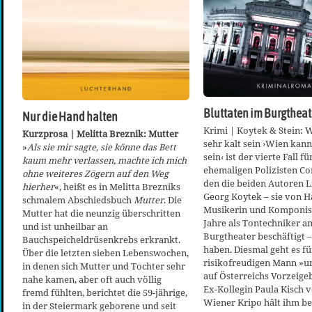
Bluttaten im Burgtheat
Nur die Hand halten
Krimi | Koytek & Stein: 
Kurzprosa | Melitta Breznik: Mutter
sehr kalt sein ›Wien kann
»
Als sie mir sagte, sie könne das Bett
sein‹ ist der vierte Fall f
kaum mehr verlassen, machte ich mich
ehemaligen Polizisten Co
ohne weiteres Zögern auf den Weg
den die beiden Autoren L
hierher
«, heißt es in Melitta Brezniks
Georg Koytek – sie von H
schmalem Abschiedsbuch
Mutter
. Die
Musikerin und Komponist
Mutter hat die neunzig überschritten
Jahre als Tontechniker 
und ist unheilbar an
Burgtheater beschäftigt 
Bauchspeicheldrüsenkrebs erkrankt.
haben. Diesmal geht es fü
Über die letzten sieben Lebenswochen,
risikofreudigen Mann »u
in denen sich Mutter und Tochter sehr
auf Österreichs Vorzeige
nahe kamen, aber oft auch völlig
Ex-Kollegin Paula Kisch 
fremd fühlten, berichtet die 59-jährige,
Wiener Kripo hält ihm be
in der Steiermark geborene und seit