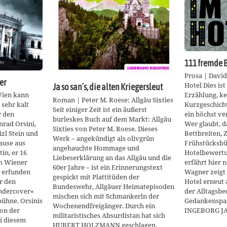
111 fremde 
Prosa | Davi
er
Hotel Dies is
Ja so san´s, die alten Kriegersleut
Wien kann
Erzählung, ke
Roman | Peter M. Roese: Allgäu Sixties
 sehr kalt
Kurzgeschich
Seit einiger Zeit ist ein äußerst
ür den
ein höchst ve
burleskes Buch auf dem Markt: Allgäu
nrad Orsini,
Wer glaubt, d
Sixties von Peter M. Roese. Dieses
izl Stein und
Bettbreiten,
Werk – angekündigt als olivgrün
ause aus
Frühstücksbüf
angehauchte Hommage und
in, er 16
Hotelbewertu
Liebeserklärung an das Allgäu und die
am Wiener
erfährt hier 
60er Jahre – ist ein Erinnerungstext
– erfunden
Wagner zeigt 
gespickt mit Plattitüden der
r den
Hotel erneut 
Bundeswehr, Allgäuer Heimatepisoden
ndercover«
der Alltagsb
mischen sich mit Schmankerln der
bühne. Orsinis
Gedankenspaz
Wochenendfreigänger. Durch ein
von der
INGEBORG J
militaristisches Absurdistan hat sich
i diesem
HUBERT HOLZMANN geschlagen.