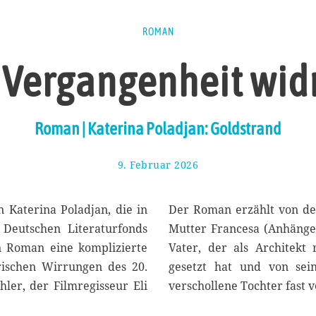
ROMAN
 Vergangenheit wi
Roman | Katerina Poladjan: Goldstrand
9. Februar 2026
2
2
.
F
n Katerina Poladjan, die in
Der Roman erzählt von der
e
Deutschen Literaturfonds
Mutter Francesa (Anhänger
b
n Roman eine komplizierte
Vater, der als Architekt 
r
u
orischen Wirrungen des 20.
gesetzt hat und von se
a
ler, der Filmregisseur Eli
verschollene Tochter fast v
r
2