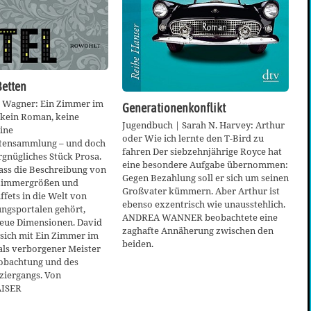
Betten
d Wagner: Ein Zimmer im
Generationenkonflikt
t kein Roman, keine
Jugendbuch | Sarah N. Harvey: Arthur
ine
oder Wie ich lernte den T-Bird zu
tensammlung – und doch
fahren Der siebzehnjährige Royce hat
rgnügliches Stück Prosa.
eine besondere Aufgabe übernommen:
ass die Beschreibung von
Gegen Bezahlung soll er sich um seinen
 Zimmergrößen und
Großvater kümmern. Aber Arthur ist
fets in die Welt von
ebenso exzentrisch wie unausstehlich.
ngsportalen gehört,
ANDREA WANNER beobachtete eine
neue Dimensionen. David
zaghafte Annäherung zwischen den
sich mit Ein Zimmer im
beiden.
als verborgener Meister
eobachtung und des
iergangs. Von
AISER