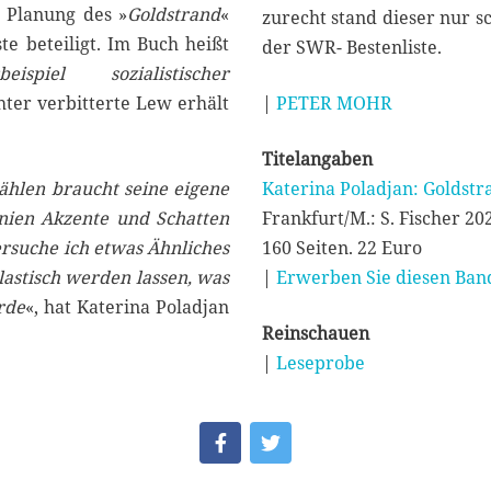
r Planung des »
Goldstrand
«
zurecht stand dieser nur 
e beteiligt. Im Buch heißt
der SWR- Bestenliste.
ispiel sozialistischer
ter verbitterte Lew erhält
|
PETER MOHR
Titelangaben
zählen braucht seine eigene
Katerina Poladjan: Goldstr
nien Akzente und Schatten
Frankfurt/M.: S. Fischer 20
 versuche ich etwas Ähnliches
160 Seiten. 22 Euro
lastisch werden lassen, was
|
Erwerben Sie diesen Band
rde
«, hat Katerina Poladjan
Reinschauen
|
Leseprobe