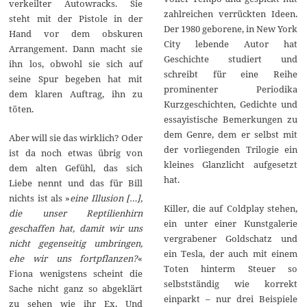
verkeilter Autowracks. Sie
zahlreichen verrückten Ideen.
steht mit der Pistole in der
Der 1980 geborene, in New York
Hand vor dem obskuren
City lebende Autor hat
Arrangement. Dann macht sie
Geschichte studiert und
ihn los, obwohl sie sich auf
schreibt für eine Reihe
seine Spur begeben hat mit
prominenter Periodika
dem klaren Auftrag, ihn zu
Kurzgeschichten, Gedichte und
töten.
essayistische Bemerkungen zu
dem Genre, dem er selbst mit
Aber will sie das wirklich? Oder
der vorliegenden Trilogie ein
ist da noch etwas übrig von
kleines Glanzlicht aufgesetzt
dem alten Gefühl, das sich
hat.
Liebe nennt und das für Bill
nichts ist als »
eine Illusion […],
Killer, die auf Coldplay stehen,
die unser Reptilienhirn
ein unter einer Kunstgalerie
geschaffen hat, damit wir uns
vergrabener Goldschatz und
nicht gegenseitig umbringen,
ein Tesla, der auch mit einem
ehe wir uns fortpflanzen?
«
Toten hinterm Steuer so
Fiona wenigstens scheint die
selbstständig wie korrekt
Sache nicht ganz so abgeklärt
einparkt – nur drei Beispiele
zu sehen wie ihr Ex. Und