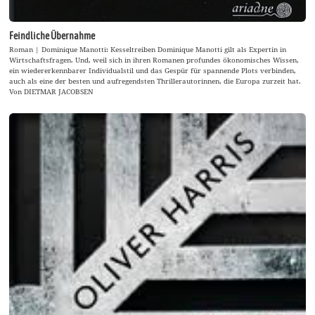
Feindliche Übernahme
Roman | Dominique Manotti: Kesseltreiben Dominique Manotti gilt als Expertin in
Wirtschaftsfragen. Und, weil sich in ihren Romanen profundes ökonomisches Wissen,
ein wiedererkennbarer Individualstil und das Gespür für spannende Plots verbinden,
auch als eine der besten und aufregendsten Thrillerautorinnen, die Europa zurzeit hat.
Von DIETMAR JACOBSEN