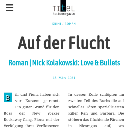
KRIMI
/
ROMAN
Auf der Flucht
Roman | Nick Kolakowski: Love & Bullets
15. März 2021
2
3
.
M
ill und Fiona haben sich
In dessen Rolle schlüpfen im
ä
B
r
vor Kurzem getrennt.
zweiten Teil des Buchs die auf
z
Ein guter Grund für den
schnelles Töten spezialisierten
2
0
Boss der New Yorker
Killer Ken und Barbara. Die
2
Rockaway-Gang, Fiona mit der
stöbern das flüchtende Pärchen
1
Verfolgung ihres Verflossenen
in Nicaragua auf, wo