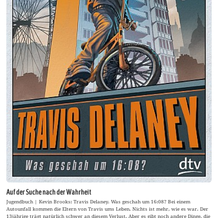
Auf der Suche nach der Wahrheit
Jugendbuch | Kevin Brooks: Travis Delaney. Was geschah um 16:08? Bei einem
Autounfall kommen die Eltern von Travis ums Leben. Nichts ist mehr, wie es war. Der
13jährige trägt natürlich schwer an diesem Verlust. Aber es gibt noch andere Dinge, die