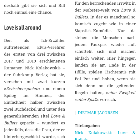
für den herrschenden Irrwitz in
deshalb gibt sie sich und Bill
der Mobster-Welt von
Love &
noch einmal eine Chance.
Bullets
. In der es manchmal so
komisch zugeht wie in einer
Love is all around
Slapstick-Komödie. Nur da
stehen die Menschen nach
Den als Ich-Erzähler
jedem Fauxpas wieder auf,
auftretenden Elvis-Verehrer
schütteln sich und machen
des ersten von drei zwischen
einfach weiter. Hier hingegen
2017 und 2019 erschienenen
landen sie am Ende in der
Romanen Nick Kolakowskis –
Hölle, spielen Tischtennis mit
der Suhrkamp Verlag hat sie,
Pol Pot und haben, wenn sie
versehen mit zwei kurzen
sich denn an die geltenden
»
Zwischenspielen
« und einem
Regeln halten, »
eine Ewigkeit
Epilog im Himmel, der
voller Spaß
« vor sich.
Einfachheit halber zwischen
zwei Buchdeckel und unter den
|
DIETMAR JACOBSEN
generalisierenden Titel
Love &
Bullets
gepackt – wundert es
Titelangaben
jedenfalls, dass die Frau, der er
Nick Kolakowski: Love &
hinterhergeschickt wurde, sich
Bullets