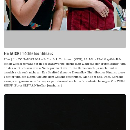
Ein TATORT möchte hoch hinaus
Film | Im TV: TATORT 904 – Frühstück für immer (MDR), 16. März Übel & gefährlich.
Schon wieder jemand tot in der Badewanne, denkt man während der ersten Bilder, und
ob das wirklich sein muss. Nein, gar nicht wahr. Die Dame duscht ja noch, und es
handelt sich auch nicht um Eva Saalfeld (Simone Thomalla). Ein hübsches Kind ist diese
Tochter und der Mama wie aus dem Gesicht geschnitten. Man sagt das. Doch. Sprache
kann ja so gemein sein. Sicher, es geht diesmal auch um Schönheitschirurgie. Von WOLF
SENFF [Foto: ORF/ARD/Steffen Junghans.]