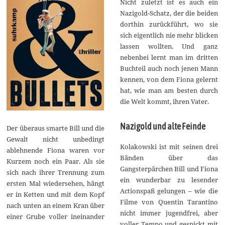
Nicht zuletzt ist es auch ein
Nazigold-Schatz, der die beiden
dorthin zurückführt, wo sie
sich eigentlich nie mehr blicken
lassen wollten. Und ganz
nebenbei lernt man im dritten
Buchteil auch noch jenen Mann
kennen, von dem Fiona gelernt
hat, wie man am besten durch
die Welt kommt, ihren Vater.
Nazigold und alte Feinde
Der überaus smarte Bill und die
Gewalt nicht unbedingt
Kolakowski ist mit seinen drei
ablehnende Fiona waren vor
Bänden über das
Kurzem noch ein Paar. Als sie
Gangsterpärchen Bill und Fiona
sich nach ihrer Trennung zum
ein wunderbar zu lesender
ersten Mal wiedersehen, hängt
Actionspaß gelungen – wie die
er in Ketten und mit dem Kopf
Filme von Quentin Tarantino
nach unten an einem Kran über
nicht immer jugendfrei, aber
einer Grube voller ineinander
voller Tempo und gespickt mit