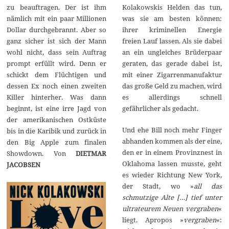
zu beauftragen. Der ist ihm
Kolakowskis Helden das tun,
nämlich mit ein paar Millionen
was sie am besten können:
Dollar durchgebrannt. Aber so
ihrer kriminellen Energie
ganz sicher ist sich der Mann
freien Lauf lassen. Als sie dabei
wohl nicht, dass sein Auftrag
an ein ungleiches Brüderpaar
prompt erfüllt wird. Denn er
geraten, das gerade dabei ist,
schickt dem Flüchtigen und
mit einer Zigarrenmanufaktur
dessen Ex noch einen zweiten
das große Geld zu machen, wird
Killer hinterher. Was dann
es allerdings schnell
beginnt, ist eine irre Jagd von
gefährlicher als gedacht.
der amerikanischen Ostküste
Und ehe Bill noch mehr Finger
bis in die Karibik und zurück in
abhanden kommen als der eine,
den Big Apple zum finalen
den er in einem Provinznest in
Showdown. Von
DIETMAR
Oklahoma lassen musste, geht
JACOBSEN
es wieder Richtung New York,
der Stadt, wo »
all das
schmutzige Alte […] tief unter
ultrateurem Neuen vergraben
«
liegt. Apropos »
vergraben
«: