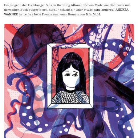
Ein Junge in der Hamburger S-Bahn Richtung Altona. Und ein Mädchen. Und beide mit
demselben Buch ausgestattet. Zufall? Schicksal? Oder etwas ganz anderes?
ANDREA
WANNER
hatte ihre helle Freude am neuen Roman von Nils Mohl.