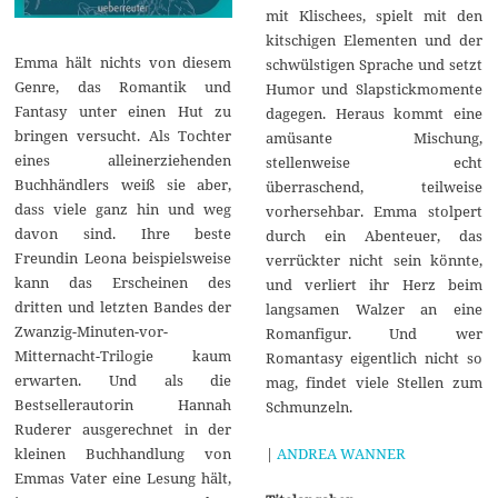
mit Klischees, spielt mit den
kitschigen Elementen und der
Emma hält nichts von diesem
schwülstigen Sprache und setzt
Genre, das Romantik und
Humor und Slapstickmomente
Fantasy unter einen Hut zu
dagegen. Heraus kommt eine
bringen versucht. Als Tochter
amüsante Mischung,
eines alleinerziehenden
stellenweise echt
Buchhändlers weiß sie aber,
überraschend, teilweise
dass viele ganz hin und weg
vorhersehbar. Emma stolpert
davon sind. Ihre beste
durch ein Abenteuer, das
Freundin Leona beispielsweise
verrückter nicht sein könnte,
kann das Erscheinen des
und verliert ihr Herz beim
dritten und letzten Bandes der
langsamen Walzer an eine
Zwanzig-Minuten-vor-
Romanfigur. Und wer
Mitternacht-Trilogie kaum
Romantasy eigentlich nicht so
erwarten. Und als die
mag, findet viele Stellen zum
Bestsellerautorin Hannah
Schmunzeln.
Ruderer ausgerechnet in der
|
ANDREA WANNER
kleinen Buchhandlung von
Emmas Vater eine Lesung hält,