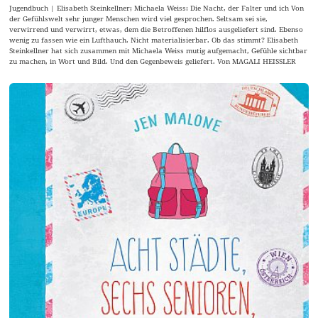
Jugendbuch | Elisabeth Steinkellner; Michaela Weiss: Die Nacht, der Falter und ich Von
der Gefühlswelt sehr junger Menschen wird viel gesprochen. Seltsam sei sie,
verwirrend und verwirrt, etwas, dem die Betroffenen hilflos ausgeliefert sind. Ebenso
wenig zu fassen wie ein Lufthauch. Nicht materialisierbar. Ob das stimmt? Elisabeth
Steinkellner hat sich zusammen mit Michaela Weiss mutig aufgemacht, Gefühle sichtbar
zu machen, in Wort und Bild. Und den Gegenbeweis geliefert. Von MAGALI HEISSLER