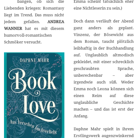
bangen, ob sich die
Emma scheint tatsächlich eher
2
0
Liebenden kriegen: Romantasy
eine Nichtleserin zu sein.)
2
liegt im Trend. Das muss nicht
1
Doch dann verläuft der Abend
jedem gefallen.
ANDREA
ganz anders als geplant.
WANNER
hat es mit diesem
Vinzenz, der Bösewicht aus
humorvoll-romantischen
dem Roman, taucht plötzlich
Schmöker versucht.
leibhaftig in der Buchhandlung
auf. Unglaublich altmodisch
gekleidet, mit einer schrecklich
geschraubten Sprache,
unberechenbar – aber
irgendwie auch süß. Weder
Emma noch Leona können sich
einen Reim auf diese
unglaubliche Geschichte
machen – und das ist erst der
Anfang.
Daphne Mahr spielt in ihrem
Erstlingswerk augenzwinkernd