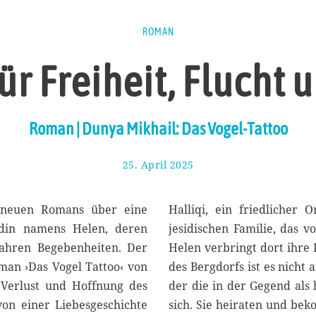
ROMAN
ür Freiheit, Flucht
Roman | Dunya Mikhail: Das Vogel-Tattoo
25. April 2025
4
.
M
a
s neuen Romans über eine
Halliqi, ein friedlicher
i
sidin namens Helen, deren
jesidischen Familie, das v
2
wahren Begebenheiten. Der
Helen verbringt dort ihre
0
2
man ›Das Vogel Tattoo‹ von
des Bergdorfs ist es nicht 
5
 Verlust und Hoffnung des
der die in der Gegend als 
 von einer Liebesgeschichte
sich. Sie heiraten und bek