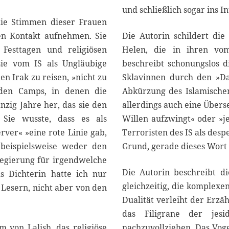
und schließlich sogar ins In
ie Stimmen dieser Frauen
en Kontakt aufnehmen. Sie
Die Autorin schildert die 
 Festtagen und religiösen
Helen, die in ihren vom
ie vom IS als Ungläubige
beschreibt schonungslos d
en Irak zu reisen, »nicht zu
Sklavinnen durch den »Da
 den Camps, in denen die
Abkürzung des Islamischen 
nzig Jahre her, das sie den
allerdings auch eine Übers
 Sie wusste, dass es als
Willen aufzwingt« oder »j
rver« »eine rote Linie gab,
Terroristen des IS als desp
 beispielsweise weder den
Grund, gerade dieses Wort
Regierung für irgendwelche
Die Autorin beschreibt di
s Dichterin hatte ich nur
gleichzeitig, die komplexe
Lesern, nicht aber von den
Dualität verleiht der Erzä
das Filigrane der jesi
 von Lalish, das religiöse
nachzuvollziehen. Das Voge