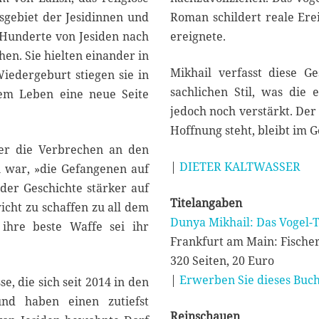
sgebiet der Jesidinnen und
Roman schildert reale Erei
, Hunderte von Jesiden nach
ereignete.
en. Sie hielten einander in
Mikhail verfasst diese G
edergeburt stiegen sie in
sachlichen Stil, was die
rem Leben eine neue Seite
jedoch noch verstärkt. Der 
Hoffnung steht, bleibt im G
ber die Verbrechen an den
|
DIETER KALTWASSER
n war, »die Gefangenen auf
der Geschichte stärker auf
Titelangaben
icht zu schaffen zu all dem
Dunya Mikhail: Das Vogel-T
 ihre beste Waffe sei ihr
Frankfurt am Main: Fische
320 Seiten, 20 Euro
|
Erwerben Sie dieses Buch
e, die sich seit 2014 in den
nd haben einen zutiefst
Reinschauen