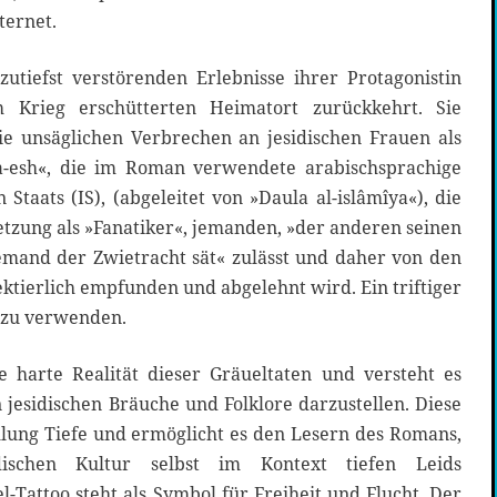
ternet.
zutiefst verstörenden Erlebnisse ihrer Protagonistin
 Krieg erschütterten Heimatort zurückkehrt. Sie
ie unsäglichen Verbrechen an jesidischen Frauen als
-esh«, die im Roman verwendete arabischsprachige
Staats (IS), (abgeleitet von »Daula al-islâmîya«), die
etzung als »Fanatiker«, jemanden, »der anderen seinen
emand der Zwietracht sät« zulässt und daher von den
ektierlich empfunden und abgelehnt wird. Ein triftiger
 zu verwenden.
e harte Realität dieser Gräueltaten und versteht es
n jesidischen Bräuche und Folklore darzustellen. Diese
hlung Tiefe und ermöglicht es den Lesern des Romans,
dischen Kultur selbst im Kontext tiefen Leids
l-Tattoo steht als Symbol für Freiheit und Flucht. Der