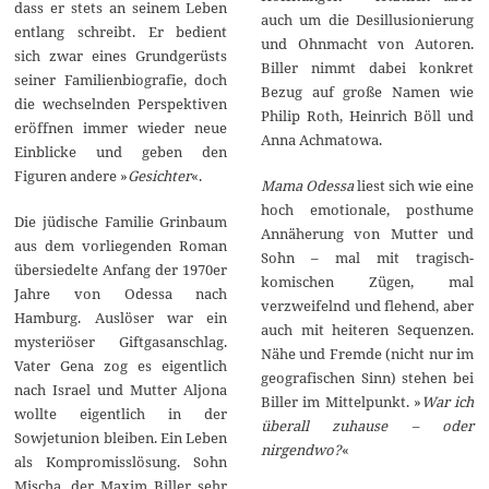
dass er stets an seinem Leben
auch um die Desillusionierung
entlang schreibt. Er bedient
und Ohnmacht von Autoren.
sich zwar eines Grundgerüsts
Biller nimmt dabei konkret
seiner Familienbiografie, doch
Bezug auf große Namen wie
die wechselnden Perspektiven
Philip Roth, Heinrich Böll und
eröffnen immer wieder neue
Anna Achmatowa.
Einblicke und geben den
Figuren andere »
Gesichter
«.
Mama Odessa
liest sich wie eine
hoch emotionale, posthume
Die jüdische Familie Grinbaum
Annäherung von Mutter und
aus dem vorliegenden Roman
Sohn – mal mit tragisch-
übersiedelte Anfang der 1970er
komischen Zügen, mal
Jahre von Odessa nach
verzweifelnd und flehend, aber
Hamburg. Auslöser war ein
auch mit heiteren Sequenzen.
mysteriöser Giftgasanschlag.
Nähe und Fremde (nicht nur im
Vater Gena zog es eigentlich
geografischen Sinn) stehen bei
nach Israel und Mutter Aljona
Biller im Mittelpunkt. »
War ich
wollte eigentlich in der
überall zuhause – oder
Sowjetunion bleiben. Ein Leben
nirgendwo?
«
als Kompromisslösung. Sohn
Mischa, der Maxim Biller sehr