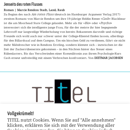
Jenseits des roten Flusses
Roman | Marcie Rendon: Stadt, Land, Raub
Zu Beginn des nach
Am roten Fluss
(deutsch im Hamburger Argument Verlag 2017)
zweiten Romans von Marcie Rendon um ihre 19-jährige Heldin Renee »
Cash
« Blackbear
ist die am Moorhead State College gelandet. Mehr als für »
Bio
« oder »
Psycho
«
interessiert sich die intelligente junge Frau, für die der meiste ihr hier begegnende
Lehrstoff nur langweilige Wiederholung von bereits Bekanntem darstellt und richtige
Freunde sich wohl auch nur schwer unter der College-Klientel finden lassen, allerdings
für den Billardsaal auf dem Campus. Um ein bisschen Geld zu verdienen, fährt sie nicht
mehr Mähdrescher wie in Rendons Erstling, sondern klemmt sich – inzwischen ist die
Zeit der Zuckerrübenernte gekommen – in den Nächten hinter das Steuer eines
Rübenlasters. Bis das Verschwinden einer Kommilitonin aus ihrem Psychologie-Kurs
Cash erneut unfreiwillig mit einem Verbrechen konfrontiert. Von
DIETMAR JACOBSEN
Vollgekrümelt!
TITEL nutzt Cookies. Wenn Sie auf "Alle annehmen"
klicken, erklären Sie sich mit der Verwendung aller