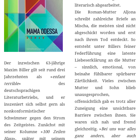
literarisch abgearbeitet.
Die Roman-Mutter Aljona
schreibt zahlreiche Briefe an
Mischa, die meisten sind nicht
abgeschickt worden und erst
nach ihrem Tod entdeckt. So
entsteht unter Billers feiner
Federführung eine latente
Liebeserklärung an die Mutter
Der inzwischen 63-jährige
– sinnlich, emotional, von
Maxim Biller gilt seit rund drei
beinahe fühlbarer spürbarer
Jahrzehnten als »
enfant
Zärtlichkeit. Vieles zwischen
terrible
« des
Mutter und Sohn blieb
deutschsprachigen
unausgesprochen,
Literaturbetriebs, und er
offensichtlich gab es trotz aller
inszeniert sich selbst gern als
Zuneigung eine unsichtbare
nonkonformistischer
Barriere zwischen ihnen. Sie
Schwimmer gegen den Strom
waren sich nah und fremd
des Zeitgeistes. Zunächst mit
gleichzeitig. »
Bei uns war alles
seiner Kolumne »
100 Zeilen
ganz anders, aber auch
Hass
«, später mit seinem