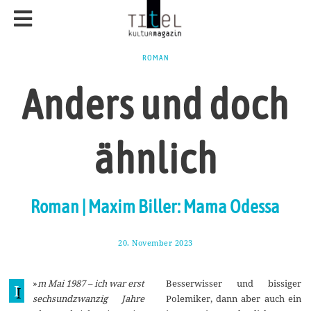
ROMAN
Anders und doch
ähnlich
Roman | Maxim Biller: Mama Odessa
20. November 2023
1
.
D
e
»
m Mai 1987 – ich war erst
Besserwisser und bissiger
z
I
e
sechsundzwanzig Jahre
Polemiker, dann aber auch ein
m