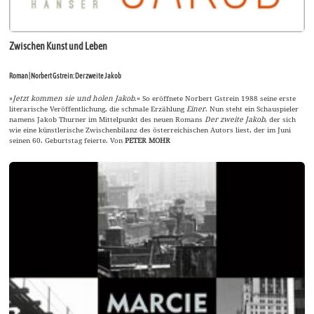
Zwischen Kunst und Leben
Roman | Norbert Gstrein: Der zweite Jakob
»
Jetzt kommen sie und holen Jakob.
« So eröffnete Norbert Gstrein 1988 seine erste
literarische Veröffentlichung, die schmale Erzählung
Einer
. Nun steht ein Schauspieler
namens Jakob Thurner im Mittelpunkt des neuen Romans
Der zweite Jakob
, der sich
wie eine künstlerische Zwischenbilanz des österreichischen Autors liest, der im Juni
seinen 60. Geburtstag feierte. Von
PETER MOHR