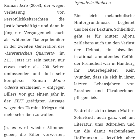
irgendwie ähnlich.
«
Roman
Esra
(2003), der wegen
Verletzung von
Eine leicht melancholische
Persönlichkeitsrechten die
Hintergrundmusik begleitet
Justiz beschäftigte und dann in
uns bei der Lektüre. Schließlich
jüngerer Vergangenheit auch
geht es für Mutter Aljona
als wütender Dauerpolemiker
zeitlebens auch um den Verlust
in der zweiten Generation des
der Heimat, ein bisweilen
»
Literarischen Quartetts
« im
irrational anmutendes Gefühl
ZDF. Jetzt ist sein neuer, nur
der Fremdheit war in Hamburg
etwas mehr als 200 Seiten
ihr Dauerbegleiter. Kein
umfassender und doch sehr
Wunder, dass sie sich in ihren
komplexer Roman
Mama
letzten Lebensjahren von
Odessa
erschienen – entgegen
Russinen und Ukrainerinnen
Billers vor gut einem Jahr in
pflegen ließ.
der
ZEIT
getätigten Aussage
wegen des Ukraine-Kriegs nicht
Es dreht sich in diesem Mutter-
mehr schreiben zu wollen.
Sohn-Buch auch ganz viel um
Literatur, ums Schreiben und
Ja, es wird wieder Stimmen
um die damit verbundenen
geben, die Biller vorwerfen,
Hoffnungen – letztlich aber