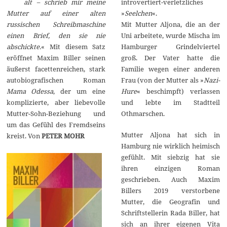
alt – schrieb mir meine
introvertiert-verletzliches
b
e
Mutter auf einer alten
»
Seelchen
«.
r
russischen Schreibmaschine
Mit Mutter Aljona, die an der
2
0
einen Brief, den sie nie
Uni arbeitete, wurde Mischa im
2
abschickte.
« Mit diesem Satz
Hamburger Grindelviertel
3
eröffnet Maxim Biller seinen
groß. Der Vater hatte die
äußerst facettenreichen, stark
Familie wegen einer anderen
autobiografischen Roman
Frau (von der Mutter als »
Nazi-
Mama Odessa
, der um eine
Hure
« beschimpft) verlassen
komplizierte, aber liebevolle
und lebte im Stadtteil
Mutter-Sohn-Beziehung und
Othmarschen.
um das Gefühl des Fremdseins
Mutter Aljona hat sich in
kreist. Von
PETER MOHR
Hamburg nie wirklich heimisch
gefühlt. Mit siebzig hat sie
ihren einzigen Roman
geschrieben. Auch Maxim
Billers 2019 verstorbene
Mutter, die Geografin und
Schriftstellerin Rada Biller, hat
sich an ihrer eigenen Vita