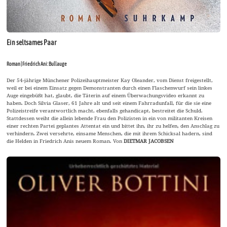
Ein seltsames Paar
Roman | Friedrich Ani: Bullauge
Der 54-jährige Münchener Polizeihauptmeister Kay Oleander, vom Dienst freigestellt,
weil er bei einem Einsatz gegen Demonstranten durch einen Flaschenwurf sein linkes
Auge eingebüßt hat, glaubt, die Täterin auf einem Überwachungsvideo erkannt zu
haben. Doch Silvia Glaser, 61 Jahre alt und seit einem Fahrradunfall, für die sie eine
Polizeistreife verantwortlich macht, ebenfalls gehandicapt, bestreitet die Schuld.
Stattdessen weiht die allein lebende Frau den Polizisten in ein von militanten Kreisen
einer rechten Partei geplantes Attentat ein und bittet ihn, ihr zu helfen, den Anschlag zu
verhindern. Zwei versehrte, einsame Menschen, die mit ihrem Schicksal hadern, sind
die Helden in Friedrich Anis neuem Roman. Von
DIETMAR JACOBSEN