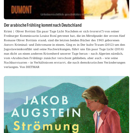
Der arabische Frühling kommt nach Deutschland
Krimi | Oliver Bottini: Ein paar Tage Licht Nachdem er sich (vorerst?) von seiner
Freiburger Kommissarin Louise Boní getrennt hat, die im Mittelpunkt der ersten fünf
Romane Oliver Bottinis stand, sind die letzten beiden Bücher des 1965 geborenen
Autors Kriminal- und Zeitromane in einem. Ging es in Der kalte Traum (2012) um den
Jugoslawienkonflikt und seine Nachwirkungen, führt uns Ein paar Tage Licht (2014)
nun dicht an einen anderen Krisenherd unserer Tage heran – nach Algerien nämlich,
vom »Arabischen Frühling« zunächst verschont geblieben, aber auch – wie seine
Nachbarstaaten – in Verhältnissen erstarrt, die nach demokratischen Veränderungen
verlangen. Von DIETMAR