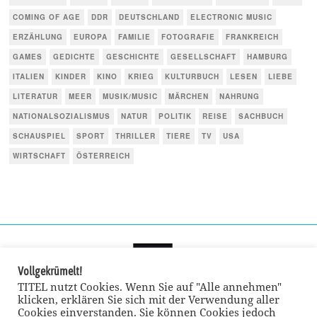
COMING OF AGE
DDR
DEUTSCHLAND
ELECTRONIC MUSIC
ERZÄHLUNG
EUROPA
FAMILIE
FOTOGRAFIE
FRANKREICH
GAMES
GEDICHTE
GESCHICHTE
GESELLSCHAFT
HAMBURG
ITALIEN
KINDER
KINO
KRIEG
KULTURBUCH
LESEN
LIEBE
LITERATUR
MEER
MUSIK/MUSIC
MÄRCHEN
NAHRUNG
NATIONALSOZIALISMUS
NATUR
POLITIK
REISE
SACHBUCH
SCHAUSPIEL
SPORT
THRILLER
TIERE
TV
USA
WIRTSCHAFT
ÖSTERREICH
Vollgekrümelt!
TITEL nutzt Cookies. Wenn Sie auf "Alle annehmen"
klicken, erklären Sie sich mit der Verwendung aller
Cookies einverstanden. Sie können Cookies jedoch