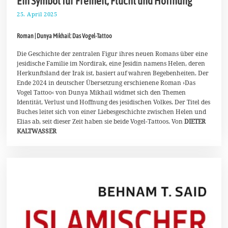
Ein Symbol für Freiheit, Flucht und Hoffnung
25. April 2025
4
.
M
Roman | Dunya Mikhail: Das Vogel-Tattoo
a
i
2
Die Geschichte der zentralen Figur ihres neuen Romans über eine
0
jesidische Familie im Nordirak, eine Jesidin namens Helen, deren
2
Herkunftsland der Irak ist, basiert auf wahren Begebenheiten. Der
5
Ende 2024 in deutscher Übersetzung erschienene Roman ›Das
Vogel Tattoo‹ von Dunya Mikhail widmet sich den Themen
Identität, Verlust und Hoffnung des jesidischen Volkes. Der Titel des
Buches leitet sich von einer Liebesgeschichte zwischen Helen und
Elias ab, seit dieser Zeit haben sie beide Vogel-Tattoos. Von
DIETER
KALTWASSER