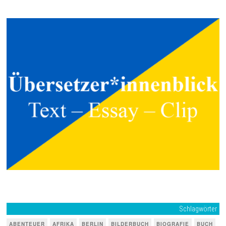
Schlagwörter
ABENTEUER
AFRIKA
BERLIN
BILDERBUCH
BIOGRAFIE
BUCH