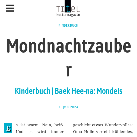
KINDERBUCH
Mondnachtzaube
r
Kinderbuch | Baek Hee-na: Mondeis
1. Juli 2024
1
3
.
J
s ist warm. Nein, heiß.
geschieht etwas Wundervolles:
u
E
l
Und es wird immer
Oma Holle verteilt kühlendes,
i