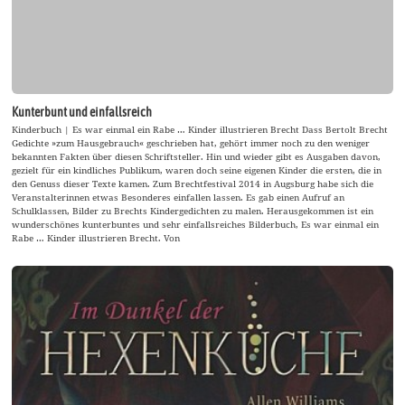
Kunterbunt und einfallsreich
Kinderbuch | Es war einmal ein Rabe … Kinder illustrieren Brecht Dass Bertolt Brecht
Gedichte »zum Hausgebrauch« geschrieben hat, gehört immer noch zu den weniger
bekannten Fakten über diesen Schriftsteller. Hin und wieder gibt es Ausgaben davon,
gezielt für ein kindliches Publikum, waren doch seine eigenen Kinder die ersten, die in
den Genuss dieser Texte kamen. Zum Brechtfestival 2014 in Augsburg habe sich die
Veranstalterinnen etwas Besonderes einfallen lassen. Es gab einen Aufruf an
Schulklassen, Bilder zu Brechts Kindergedichten zu malen. Herausgekommen ist ein
wunderschönes kunterbuntes und sehr einfallsreiches Bilderbuch, Es war einmal ein
Rabe … Kinder illustrieren Brecht. Von