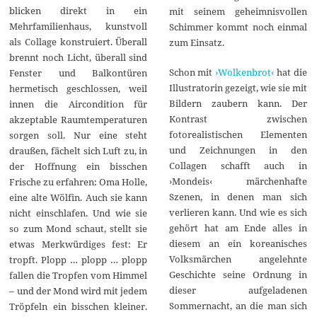
blicken direkt in ein
mit seinem geheimnisvollen
Mehrfamilienhaus, kunstvoll
Schimmer kommt noch einmal
als Collage konstruiert. Überall
zum Einsatz.
brennt noch Licht, überall sind
Schon mit
›Wolkenbrot‹
hat die
Fenster und Balkontüren
Illustratorin gezeigt, wie sie mit
hermetisch geschlossen, weil
Bildern zaubern kann. Der
innen die Aircondition für
Kontrast zwischen
akzeptable Raumtemperaturen
fotorealistischen Elementen
sorgen soll. Nur eine steht
und Zeichnungen in den
draußen, fächelt sich Luft zu, in
Collagen schafft auch in
der Hoffnung ein bisschen
›Mondeis‹ märchenhafte
Frische zu erfahren: Oma Holle,
Szenen, in denen man sich
eine alte Wölfin. Auch sie kann
verlieren kann. Und wie es sich
nicht einschlafen. Und wie sie
gehört hat am Ende alles in
so zum Mond schaut, stellt sie
diesem an ein koreanisches
etwas Merkwürdiges fest: Er
Volksmärchen angelehnte
tropft. Plopp … plopp … plopp
Geschichte seine Ordnung in
fallen die Tropfen vom Himmel
dieser aufgeladenen
– und der Mond wird mit jedem
Sommernacht, an die man sich
Tröpfeln ein bisschen kleiner.