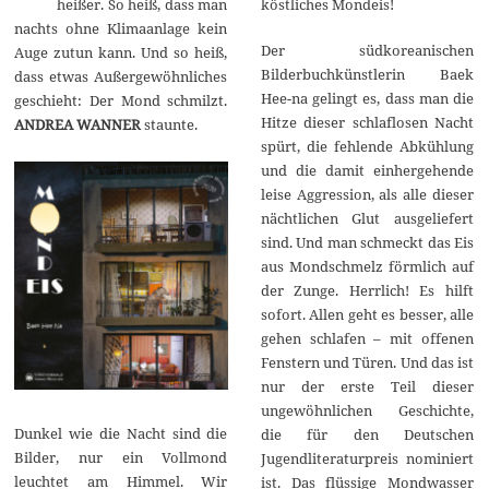
heißer. So heiß, dass man
köstliches Mondeis!
2
0
nachts ohne Klimaanlage kein
2
Der südkoreanischen
Auge zutun kann. Und so heiß,
4
Bilderbuchkünstlerin Baek
dass etwas Außergewöhnliches
Hee-na gelingt es, dass man die
geschieht: Der Mond schmilzt.
Hitze dieser schlaflosen Nacht
ANDREA WANNER
staunte.
spürt, die fehlende Abkühlung
und die damit einhergehende
leise Aggression, als alle dieser
nächtlichen Glut ausgeliefert
sind. Und man schmeckt das Eis
aus Mondschmelz förmlich auf
der Zunge. Herrlich! Es hilft
sofort. Allen geht es besser, alle
gehen schlafen – mit offenen
Fenstern und Türen. Und das ist
nur der erste Teil dieser
ungewöhnlichen Geschichte,
Dunkel wie die Nacht sind die
die für den Deutschen
Bilder, nur ein Vollmond
Jugendliteraturpreis nominiert
leuchtet am Himmel. Wir
ist. Das flüssige Mondwasser