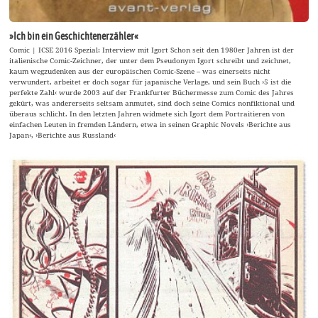
»Ich bin ein Geschichtenerzähler«
Comic | ICSE 2016 Spezial: Interview mit Igort Schon seit den 1980er Jahren ist der
italienische Comic-Zeichner, der unter dem Pseudonym Igort schreibt und zeichnet,
kaum wegzudenken aus der europäischen Comic-Szene – was einerseits nicht
verwundert, arbeitet er doch sogar für japanische Verlage, und sein Buch ›5 ist die
perfekte Zahl‹ wurde 2003 auf der Frankfurter Büchermesse zum Comic des Jahres
gekürt, was andererseits seltsam anmutet, sind doch seine Comics nonfiktional und
überaus schlicht. In den letzten Jahren widmete sich Igort dem Portraitieren von
einfachen Leuten in fremden Ländern, etwa in seinen Graphic Novels ›Berichte aus
Japan‹, ›Berichte aus Russland‹