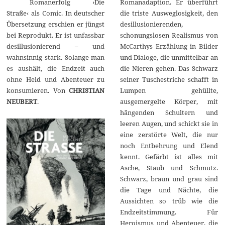
Romanerfolg ›Die
Romanadaption. Er überführt
b
e
Straße‹ als Comic. In deutscher
die triste Ausweglosigkeit, den
r
Übersetzung erschien er jüngst
desillusionierenden,
2
0
bei Reprodukt. Er ist unfassbar
schonungslosen Realismus von
2
desillusionierend – und
McCarthys Erzählung in Bilder
4
wahnsinnig stark. Solange man
und Dialoge, die unmittelbar an
es aushält, die Endzeit auch
die Nieren gehen. Das Schwarz
ohne Held und Abenteuer zu
seiner Tuschestriche schafft in
konsumieren. Von
CHRISTIAN
Lumpen gehüllte,
NEUBERT
.
ausgemergelte Körper, mit
hängenden Schultern und
leeren Augen, und schickt sie in
eine zerstörte Welt, die nur
noch Entbehrung und Elend
kennt. Gefärbt ist alles mit
Asche, Staub und Schmutz.
Schwarz, braun und grau sind
die Tage und Nächte, die
Aussichten so trüb wie die
Endzeitstimmung. Für
Heroismus und Abenteuer, die