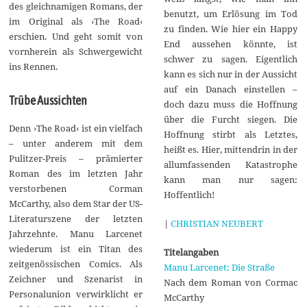
des gleichnamigen Romans, der
benutzt, um Erlösung im Tod
im Original als ›The Road‹
zu finden. Wie hier ein Happy
erschien. Und geht somit von
End aussehen könnte, ist
vornherein als Schwergewicht
schwer zu sagen. Eigentlich
ins Rennen.
kann es sich nur in der Aussicht
auf ein Danach einstellen –
Trübe Aussichten
doch dazu muss die Hoffnung
über die Furcht siegen. Die
Denn ›The Road‹ ist ein vielfach
Hoffnung stirbt als Letztes,
– unter anderem mit dem
heißt es. Hier, mittendrin in der
Pulitzer-Preis – prämierter
allumfassenden Katastrophe
Roman des im letzten Jahr
kann man nur sagen:
verstorbenen Corman
Hoffentlich!
McCarthy, also dem Star der US-
Literaturszene der letzten
|
CHRISTIAN NEUBERT
Jahrzehnte. Manu Larcenet
wiederum ist ein Titan des
Titelangaben
zeitgenössischen Comics. Als
Manu Larcenet: Die Straße
Zeichner und Szenarist in
Nach dem Roman von Cormac
Personalunion verwirklicht er
McCarthy