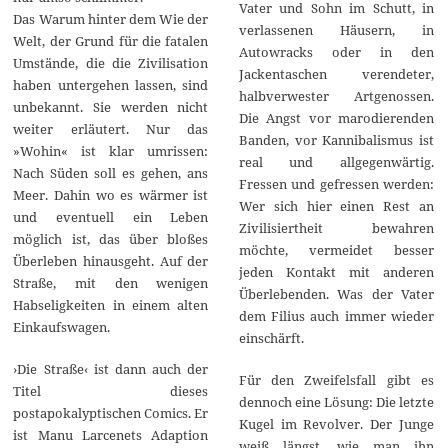
Vater und Sohn im Schutt, in
Das Warum hinter dem Wie der
verlassenen Häusern, in
Welt, der Grund für die fatalen
Autowracks oder in den
Umstände, die die Zivilisation
Jackentaschen verendeter,
haben untergehen lassen, sind
halbverwester Artgenossen.
unbekannt. Sie werden nicht
Die Angst vor marodierenden
weiter erläutert. Nur das
Banden, vor Kannibalismus ist
»Wohin« ist klar umrissen:
real und allgegenwärtig.
Nach Süden soll es gehen, ans
Fressen und gefressen werden:
Meer. Dahin wo es wärmer ist
Wer sich hier einen Rest an
und eventuell ein Leben
Zivilisiertheit bewahren
möglich ist, das über bloßes
möchte, vermeidet besser
Überleben hinausgeht. Auf der
jeden Kontakt mit anderen
Straße, mit den wenigen
Überlebenden. Was der Vater
Habseligkeiten in einem alten
dem Filius auch immer wieder
Einkaufswagen.
einschärft.
›Die Straße‹ ist dann auch der
Für den Zweifelsfall gibt es
Titel dieses
dennoch eine Lösung: Die letzte
postapokalyptischen Comics. Er
Kugel im Revolver. Der Junge
ist Manu Larcenets Adaption
weiß längst, wie man ihn