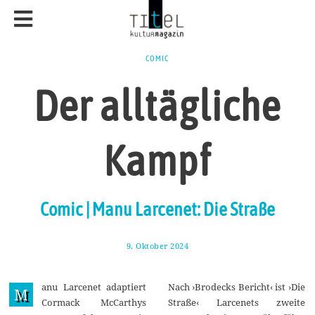
COMIC
Der alltägliche
Kampf
Comic | Manu Larcenet: Die Straße
9. Oktober 2024
1
8
.
O
anu Larcenet adaptiert
Nach ›Brodecks Bericht‹ ist ›Die
k
M
t
Cormack McCarthys
Straße‹ Larcenets zweite
o