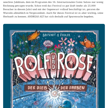
unechtes Jubiläum, dem im Programm des 16. Internationalen Comic Salons nur wenig
Rechnung getragen wurde. Schon weil das Festival so gut läuft (mehr als 25.000
Besucher in diesem Jahr) und mit der Gegenwart vollauf beschäftigt ist, geraten die
Wurzeln allmählich in Vergessenheit. Auch für dieses Festival ist es aber wichtig, seine
Herkunft zu kennen. ANDREAS ALT hat sich deshalb auf Spurensuche begeben.