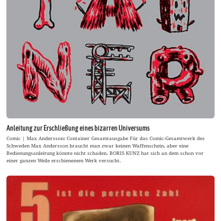
Anleitung zur Erschließung eines bizarren Universums
Comic | Max Andersson: Container Gesamtausgabe Für das Comic-Gesamtwerk des
Schweden Max Andersson braucht man zwar keinen Waffenschein, aber eine
Bedienungsanleitung könnte nicht schaden. BORIS KUNZ hat sich an dem schon vor
einer ganzen Weile erschienenem Werk versucht.