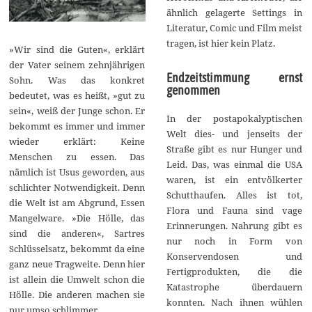
ähnlich gelagerte Settings in
Literatur, Comic und Film meist
tragen, ist hier kein Platz.
»Wir sind die Guten«, erklärt
der Vater seinem zehnjährigen
Endzeitstimmung ernst
Sohn. Was das konkret
genommen
bedeutet, was es heißt, »gut zu
sein«, weiß der Junge schon. Er
In der postapokalyptischen
bekommt es immer und immer
Welt dies- und jenseits der
wieder erklärt: Keine
Straße gibt es nur Hunger und
Menschen zu essen. Das
Leid. Das, was einmal die USA
nämlich ist Usus geworden, aus
waren, ist ein entvölkerter
schlichter Notwendigkeit. Denn
Schutthaufen. Alles ist tot,
die Welt ist am Abgrund, Essen
Flora und Fauna sind vage
Mangelware. »Die Hölle, das
Erinnerungen. Nahrung gibt es
sind die anderen«, Sartres
nur noch in Form von
Schlüsselsatz, bekommt da eine
Konservendosen und
ganz neue Tragweite. Denn hier
Fertigprodukten, die die
ist allein die Umwelt schon die
Katastrophe überdauern
Hölle. Die anderen machen sie
konnten. Nach ihnen wühlen
nur umso schlimmer.