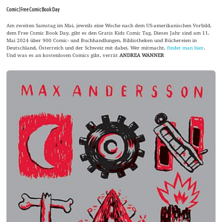
Comic | Free Comic Book Day
Am zweiten Samstag im Mai, jeweils eine Woche nach dem US-amerikanischen Vorbild,
dem Free Comic Book Day, gibt es den Gratis Kids Comic Tag. Dieses Jahr sind am 11.
Mai 2024 über 900 Comic- und Buchhandlungen, Bibliotheken und Büchereien in
Deutschland, Österreich und der Schweiz mit dabei. Wer mitmacht,
findet man hier
.
Und was es an kostenlosen Comics gibt, verrät
ANDREA WANNER