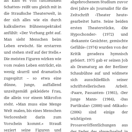
als käm es von tuschelnden
abgebrochenem Studium zuvor
Schatten‹ reißt uns gleich mit in
drei Jahre als Journalist für die
die Straußsche Theaterwelt, in
Zeitschrift ›Theater heute‹
der sich alles wie ein durch
gearbeitet hatte. Seine beiden
kalkuliertes Bühnenspektakel
ersten Theaterstücke, ›Die
anfühlt: »Der Vorhang geht auf.
Hypochonder‹ (1972) und
Man sieht Menschen beim
›Bekannte Gesichter, gemischte
Leben erwischt. Sie erstarren
Gefühle‹ (1974) wurden von der
und stehen steif auf der Stelle.«
Kritik geradezu hymnisch
Die meisten Figuren wirken wie
gefeiert. 1975 gab er seinen Job
vom realen Leben entrückt, ein
als Dramaturg an der Berliner
wenig skurril und dramatisch
Schaubühne auf und widmete
zugespitzt – so etwa eine
sich ausschließlich seiner
dünne, junge, auffallend
schriftstellerischen Arbeit.
unzeitgemäß gekleidete Frau,
›Paare, Passanten‹ (1981), ›Der
die allein vor einem Mikrofon
junge Mann‹ (1984), ›Das
steht. »Man muss eine Menge
Partikular‹ (2000) und ›Mikado‹
Welt malen, bis eines Menschen
(2006) sind einige der
Verlorenheit darin zum
wichtigsten
Vorschein kommt.« Strauß
Prosaveröffentlichungen aus
seziert seine Figuren und
der Feder des abwechselnd in