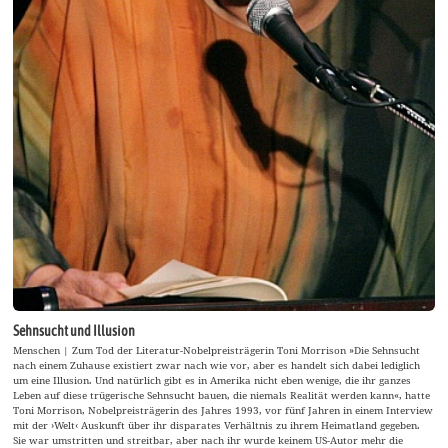
Sehnsucht und Illusion
Menschen | Zum Tod der Literatur-Nobelpreisträgerin Toni Morrison »Die Sehnsucht
nach einem Zuhause existiert zwar nach wie vor, aber es handelt sich dabei lediglich
um eine Illusion. Und natürlich gibt es in Amerika nicht eben wenige, die ihr ganzes
Leben auf diese trügerische Sehnsucht bauen, die niemals Realität werden kann«, hatte
Toni Morrison, Nobelpreisträgerin des Jahres 1993, vor fünf Jahren in einem Interview
mit der ›Welt‹ Auskunft über ihr disparates Verhältnis zu ihrem Heimatland gegeben.
Sie war umstritten und streitbar, aber nach ihr wurde keinem US-Autor mehr die