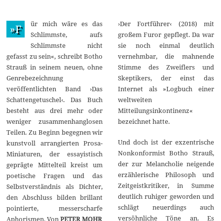
5
.
D
ür mich wäre es das
›Der Fortführer‹ (2018) mit
e
»F
z
Schlimmste, aufs
großem Furor gepflegt. Da war
e
Schlimmste nicht
sie noch einmal deutlich
m
b
gefasst zu sein«, schreibt Botho
vernehmbar, die mahnende
e
Strauß in seinem neuen, ohne
Stimme des Zweiflers und
r
2
Genrebezeichnung
Skeptikers, der einst das
0
veröffentlichten Band ›Das
Internet als »Logbuch einer
2
4
Schattengetuschel‹. Das Buch
weltweiten
besteht aus drei mehr oder
Mitteilungsinkontinenz«
weniger zusammenhanglosen
bezeichnet hatte.
Teilen. Zu Beginn begegnen wir
Und doch ist der exzentrische
kunstvoll arrangierten Prosa-
Nonkonformist Botho Strauß,
Miniaturen, der essayistisch
der zur Melancholie neigende
geprägte Mittelteil kreist um
erzählerische Philosoph und
poetische Fragen und das
Zeitgeistkritiker, in Summe
Selbstverständnis als Dichter,
deutlich ruhiger geworden und
den Abschluss bilden brillant
schlägt neuerdings auch
pointierte, messerscharfe
versöhnliche Töne an. Es
Aphorismen. Von
PETER MOHR