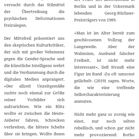
versucht durch das Stilmittel
Berlin und in der Uckermark
der Übertreibung die
lebenden Georg-Büchner-
psychischen Deformationen
Preisträgers von 1989.
freizulegen.
»Man ist im Alter bereit zum
Der Mittelteil präsentiert uns
geschlossenen Vollzug der
den skeptischen Kulturkritiker,
Langeweile. Aber der
der sich mit großer Vehemenz
Wahnsinn, Ausbund falscher
gegen die Gender-Sprache und
Freiheit, ist nicht mehr
die künstliche Intelligenz wehrt
interessant«, ließ Strauß eine
und die Verdummung durch die
Figur im Band ›Zu oft umsonst
digitalen Medien anprangert.
gelächelt‹ (2019) sagen. Worte,
»Der allzeit Unzeitgemäße
die wie eine treffende
suchte noch einmal zur Größe
Selbstcharakterisierung
seiner Vorbilder sich
anmuten.
aufzurichten. Wie ein Blitz
wollte er zwischen die Heute-
Nicht mehr ganz so zornig wie
Anbeter fahren, Schrecken
einst, nur noch selten
verbreiten, die bittere Schelte
rebellisch, und schon gar nicht
über sie bringen. Wollte ihnen
mehr provozierend: Botho