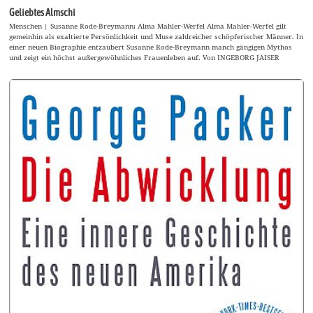
Geliebtes Almschi
Menschen | Susanne Rode-Breymann: Alma Mahler-Werfel Alma Mahler-Werfel gilt
gemeinhin als exaltierte Persönlichkeit und Muse zahlreicher schöpferischer Männer. In
einer neuen Biographie entzaubert Susanne Rode-Breymann manch gängigen Mythos
und zeigt ein höchst außergewöhnliches Frauenleben auf. Von INGEBORG JAISER