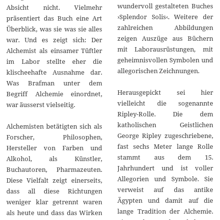
wundervoll gestalteten Buches
Absicht nicht. Vielmehr
›Splendor Solis‹. Weitere der
präsentiert das Buch eine Art
zahlreichen Abbildungen
Überblick, was sie was sie alles
zeigen Auszüge aus Büchern
war. Und es zeigt sich: Der
mit Laborausrüstungen, mit
Alchemist als einsamer Tüftler
geheimnisvollen Symbolen und
im Labor stellte eher die
allegorischen Zeichnungen.
klischeehafte Ausnahme dar.
Was Brafman unter dem
Herausgepickt sei hier
Begriff Alchemie einordnet,
vielleicht die sogenannte
war äusserst vielseitig.
Ripley-Rolle. Die dem
katholischen Geistlichen
Alchemisten betätigten sich als
George Ripley zugeschriebene,
Forscher, Philosophen,
fast sechs Meter lange Rolle
Hersteller von Farben und
stammt aus dem 15.
Alkohol, als Künstler,
Jahrhundert und ist voller
Buchautoren, Pharmazeuten.
Allegorien und Symbole. Sie
Diese Vielfalt zeigt einerseits,
verweist auf das antike
dass all diese Richtungen
Ägypten und damit auf die
weniger klar getrennt waren
lange Tradition der Alchemie.
als heute und dass das Wirken