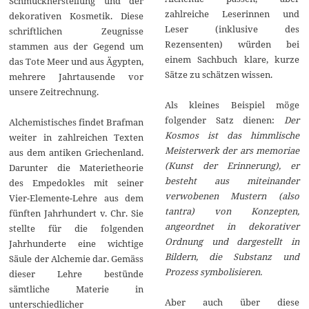
Schmuckherstellung und der
zahlreiche Leserinnen und
dekorativen Kosmetik. Diese
Leser (inklusive des
schriftlichen Zeugnisse
Rezensenten) würden bei
stammen aus der Gegend um
einem Sachbuch klare, kurze
das Tote Meer und aus Ägypten,
Sätze zu schätzen wissen.
mehrere Jahrtausende vor
unsere Zeitrechnung.
Als kleines Beispiel möge
folgender Satz dienen:
Der
Alchemistisches findet Brafman
Kosmos ist das himmlische
weiter in zahlreichen Texten
Meisterwerk der ars memoriae
aus dem antiken Griechenland.
(Kunst der Erinnerung), er
Darunter die Materietheorie
besteht aus miteinander
des Empedokles mit seiner
verwobenen Mustern (also
Vier-Elemente-Lehre aus dem
tantra) von Konzepten,
fünften Jahrhundert v. Chr. Sie
angeordnet in dekorativer
stellte für die folgenden
Ordnung und dargestellt in
Jahrhunderte eine wichtige
Bildern, die Substanz und
Säule der Alchemie dar. Gemäss
Prozess symbolisieren.
dieser Lehre bestünde
sämtliche Materie in
Aber auch über diese
unterschiedlicher