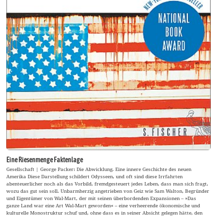
Eine Riesenmenge Faktenlage
Gesellschaft | George Packer: Die Abwicklung. Eine innere Geschichte des neuen
Amerika Diese Darstellung schildert Odysseen, und oft sind diese Irrfahrten
abenteuerlicher noch als das Vorbild, fremdgesteuert jedes Leben, dass man sich fragt,
wozu das gut sein soll. Unbarmherzig angetrieben von Geiz wie Sam Walton, Begründer
und Eigentümer von Wal-Mart, der mit seinen überbordenden Expansionen – »Das
ganze Land war eine Art Wal-Mart geworden« – eine verheerende ökonomische und
kulturelle Monostruktur schuf und, ohne dass es in seiner Absicht gelegen hätte, den