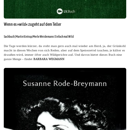
Wenn es »wild« zugeht auf dem Teller
Sachbuch | Martin Kintrup/Merle Weidemann: Einfach mal Wild
Die Tage werden kürzer, da steht man gern auch mal wieder am Herd, ja, der Grünkohl
macht in diesen Wochen von sich Reden, aber auf dem Speisezettel tauchen, je kälter es
draußen wird, immer öfter auch Wildgerichte auf. Und davon bietet dieses Buch eine
ganze Menge – findet
BARBARA WEGMANN