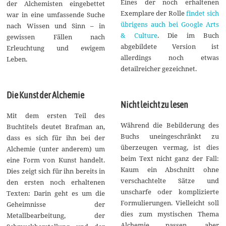
Eines der noch erhaltenen
der Alchemisten eingebettet
Exemplare der Rolle
findet sich
war in eine umfassende Suche
übrigens auch bei Google Arts
nach Wissen und Sinn – in
& Culture
. Die im Buch
gewissen Fällen nach
abgebildete Version ist
Erleuchtung und ewigem
allerdings noch etwas
Leben.
detailreicher gezeichnet.
Die Kunst der Alchemie
Nicht leicht zu lesen
Mit dem ersten Teil des
Während die Bebilderung des
Buchtitels deutet Brafman an,
Buchs uneingeschränkt zu
dass es sich für ihn bei der
überzeugen vermag, ist dies
Alchemie (unter anderem) um
beim Text nicht ganz der Fall:
eine Form von Kunst handelt.
Kaum ein Abschnitt ohne
Dies zeigt sich für ihn bereits in
verschachtelte Sätze und
den ersten noch erhaltenen
unscharfe oder komplizierte
Texten: Darin geht es um die
Formulierungen. Vielleicht soll
Geheimnisse der
dies zum mystischen Thema
Metallbearbeitung, der
Alchemie passen, aber