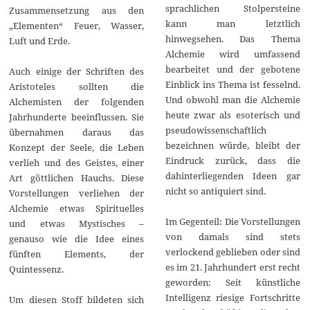
sprachlichen Stolpersteine
Zusammensetzung aus den
kann man letztlich
„Elementen“ Feuer, Wasser,
hinwegsehen. Das Thema
Luft und Erde.
Alchemie wird umfassend
bearbeitet und der gebotene
Auch einige der Schriften des
Einblick ins Thema ist fesselnd.
Aristoteles sollten die
Und obwohl man die Alchemie
Alchemisten der folgenden
heute zwar als esoterisch und
Jahrhunderte beeinflussen. Sie
pseudowissenschaftlich
übernahmen daraus das
bezeichnen würde, bleibt der
Konzept der Seele, die Leben
Eindruck zurück, dass die
verlieh und des Geistes, einer
dahinterliegenden Ideen gar
Art göttlichen Hauchs. Diese
nicht so antiquiert sind.
Vorstellungen verliehen der
Alchemie etwas Spirituelles
Im Gegenteil: Die Vorstellungen
und etwas Mystisches –
von damals sind stets
genauso wie die Idee eines
verlockend geblieben oder sind
fünften Elements, der
es im 21. Jahrhundert erst recht
Quintessenz.
geworden: Seit künstliche
Intelligenz riesige Fortschritte
Um diesen Stoff bildeten sich