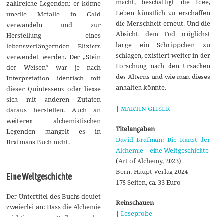
macht, beschäftigt die Idee,
zahlreiche Legenden: er könne
Leben künstlich zu erschaffen
unedle Metalle in Gold
die Menschheit erneut. Und die
verwandeln und zur
Absicht, dem Tod möglichst
Herstellung eines
lange ein Schnippchen zu
lebensverlängernden Elixiers
schlagen, existiert weiter in der
verwendet werden. Der „Stein
Forschung nach den Ursachen
der Weisen“ war je nach
des Alterns und wie man dieses
Interpretation identisch mit
anhalten könnte.
dieser Quintessenz oder liesse
sich mit anderen Zutaten
|
MARTIN GEISER
daraus herstellen. Auch an
weiteren alchemistischen
Titelangaben
Legenden mangelt es in
David Brafman: Die Kunst der
Brafmans Buch nicht.
Alchemie – eine Weltgeschichte
(Art of Alchemy, 2023)
Bern: Haupt-Verlag 2024
Eine Weltgeschichte
175 Seiten, ca. 33 Euro
Der Untertitel des Buchs deutet
Reinschauen
zweierlei an: Dass die Alchemie
|
Leseprobe