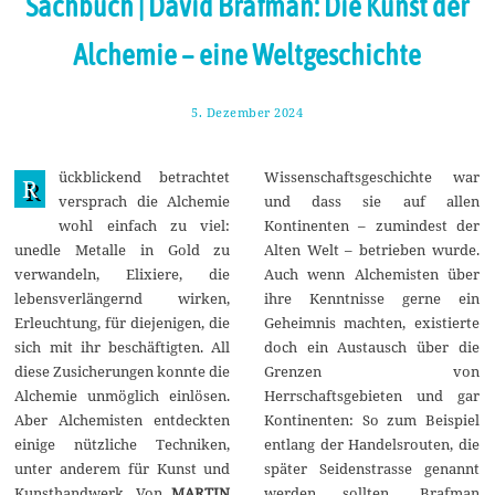
Sachbuch | David Brafman: Die Kunst der
Alchemie – eine Weltgeschichte
5. Dezember 2024
1
5
.
D
ückblickend betrachtet
Wissenschaftsgeschichte war
e
R
z
versprach die Alchemie
und dass sie auf allen
e
wohl einfach zu viel:
Kontinenten – zumindest der
m
b
unedle Metalle in Gold zu
Alten Welt – betrieben wurde.
e
verwandeln, Elixiere, die
Auch wenn Alchemisten über
r
2
lebensverlängernd wirken,
ihre Kenntnisse gerne ein
0
Erleuchtung, für diejenigen, die
Geheimnis machten, existierte
2
4
sich mit ihr beschäftigten. All
doch ein Austausch über die
diese Zusicherungen konnte die
Grenzen von
Alchemie unmöglich einlösen.
Herrschaftsgebieten und gar
Aber Alchemisten entdeckten
Kontinenten: So zum Beispiel
einige nützliche Techniken,
entlang der Handelsrouten, die
unter anderem für Kunst und
später Seidenstrasse genannt
Kunsthandwerk. Von
MARTIN
werden sollten. Brafman