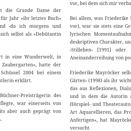
2
vor, bei dem sich mir verb
0
 hat die Grande Dame der
2
für Jahr »ihr letztes Buch«
Bei allem, was Friederike 
4
and ›da ich morgens und
vor), war sie stets eine G
sich selbst als »Debütantin
lyrischen Momentaufnahm
deskriptiven Charakter, un
›Stilleben‹ [1991] oder 
hrt in eine Wunderwelt, in
Aneinanderreihung von poe
 Zaubergarten«, hatte der
 Schüssel 2004 bei einem
Friederike Mayröcker selb
lerin erklärt.
Gärten‹ (1998) als ihr wic
das aus Reflexionen, Dia
Büchner-Preisträgerin des
und in dem die Autorin a
legte, war einerseits von
Hörspiel- und Theaterautor
its aber auch geprägt von
Art Aquarellieren, das Pr
.
Anfertigen«, hat Mayröck
versucht.