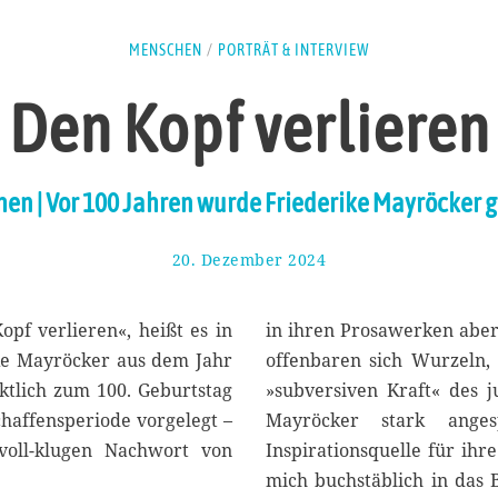
MENSCHEN
/
PORTRÄT & INTERVIEW
Den Kopf verlieren
en | Vor 100 Jahren wurde Friederike Mayröcker 
20. Dezember 2024
3
0
.
D
pf verlieren«, heißt es in
in ihren Prosawerken aber
e
ke Mayröcker aus dem Jahr
offenbaren sich Wurzeln, 
z
tlich zum 100. Geburtstag
»subversiven Kraft« des 
e
m
chaffensperiode vorgelegt –
Mayröcker stark anges
b
voll-klugen Nachwort von
Inspirationsquelle für ihre
e
mich buchstäblich in das 
r