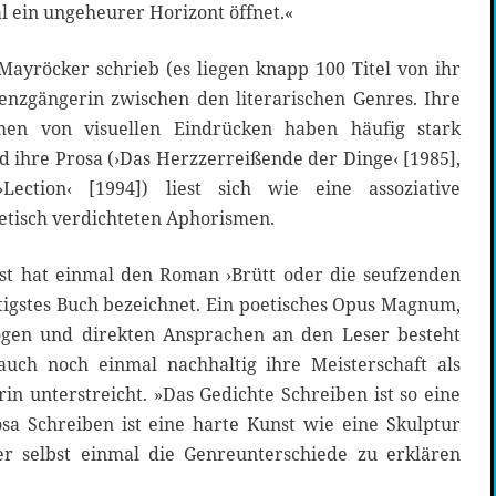
al ein ungeheurer Horizont öffnet.«
Mayröcker schrieb (es liegen knapp 100 Titel von ihr
renzgängerin zwischen den literarischen Genres. Ihre
en von visuellen Eindrücken haben häufig stark
d ihre Prosa (›Das Herzzerreißende der Dinge‹ [1985],
›Lection‹ [1994]) liest sich wie eine assoziative
tisch verdichteten Aphorismen.
st hat einmal den Roman ›Brütt oder die seufzenden
htigstes Buch bezeichnet. Ein poetisches Opus Magnum,
logen und direkten Ansprachen an den Leser besteht
uch noch einmal nachhaltig ihre Meisterschaft als
in unterstreicht. »Das Gedichte Schreiben ist so eine
osa Schreiben ist eine harte Kunst wie eine Skulptur
er selbst einmal die Genreunterschiede zu erklären