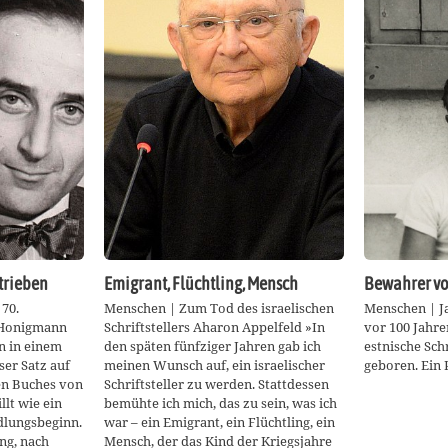
trieben
Emigrant, Flüchtling, Mensch
Bewahrer vo
70.
Menschen | Zum Tod des israelischen
Menschen | J
 Honigmann
Schriftstellers Aharon Appelfeld »In
vor 100 Jahr
n in einem
den späten fünfziger Jahren gab ich
estnische Schr
er Satz auf
meinen Wunsch auf, ein israelischer
geboren. Ein
uen Buches von
Schriftsteller zu werden. Stattdessen
lt wie ein
bemühte ich mich, das zu sein, was ich
dlungsbeginn.
war – ein Emigrant, ein Flüchtling, ein
ng, nach
Mensch, der das Kind der Kriegsjahre