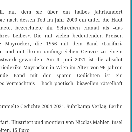
dl, mit dem sie über ein halbes Jahrhundert
e nach dessen Tod im Jahr 2000 ein unter die Haut
ete, bezeichnete ihr Schreiben einmal als »das
hres Leibes«. Die mit vielen bedeutenden Preisen
ke Mayröcker, die 1956 mit dem Band ›Larifari‹
son und mit ihrem umfangreichen Oeuvre zu einem
twerk geworden. Am 4. Juni 2021 ist die absolut
Friederike Mayröcker in Wien im Alter von 96 Jahren
gende Band mit den späten Gedichten ist ein
hes Vermächtnis – hoch poetisch, bisweilen rätselhaft
ammelte Gedichte 2004-2021. Suhrkamp Verlag, Berlin
ari. Illustriert und montiert von Nicolas Mahler. Insel
eiten, 15 Euro