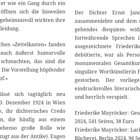
et wie ein Gang durch ein
öffnen sich die bisweilen
Der Dichter Ernst Jan
 geheimnisvoll wirkten ihre
zusammenlebte und dem si
Kleidung.
gehendes ›Requiem‹ widm
fortwährende Sprechen i
chen »Zettelkasten« fanden
ausgezeichnete Friederi
) auch äußerst humorvolle
debütierte, war als Per
 schmachten, das sind die
monumentalen Gesamtkuns
 Die Vorstellung hüpfender
singuläre Wortkünstlerin 
pf.«
gestorben. Der vorlie
eindrucksvolles literarisc
st sich tagtäglich neu
und herrlich verspielt.
20. Dezember 1924 in Wien
, ihr dichterisches Credo
Friederike Mayröcker: Ges
en, die häufig aus einem
2024, 541 Seiten, 38 Euro
s ebenso große Rolle wie
Friederike Mayröcker: Larif
zugt aus der Antike). Eugen
Bücherei, Berlin 2024, 96 S