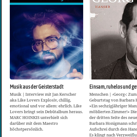
Musik aus der Geisterstadt
Einsam, ruhelos und ge
Musik | Interview mit Jan Kerscher
Menschen | ›Georg‹: Zum 
aka Like Lovers Explosiv, chillig,
Geburtstag von Barbara
emotional und vor allem: ehrlich. Like
»Ein sechzigjähriger Man
Lovers bringt sein Debütalbum heraus.
möblierten Zimmer!« Dies
MARC HOINKIS unterhielt sich
der dritten Seite des ne
darüber mit dem Maestro
Barbara Honigmann schril
höchstpersönlich.
Aufschrei durch den Han
Es klingt nach Verzweiflu