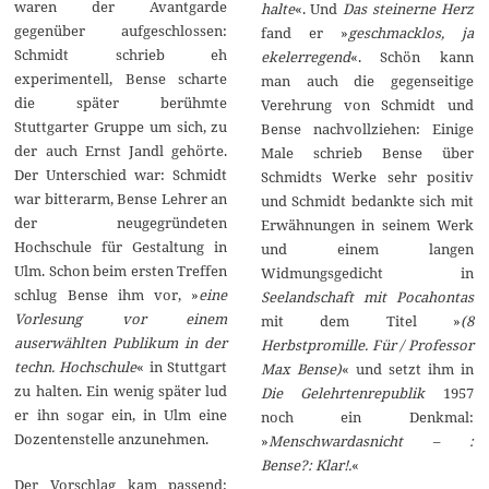
waren der Avantgarde
halte
«. Und
Das steinerne Herz
gegenüber aufgeschlossen:
fand er »
geschmacklos, ja
Schmidt schrieb eh
ekelerregend
«. Schön kann
experimentell, Bense scharte
man auch die gegenseitige
die später berühmte
Verehrung von Schmidt und
Stuttgarter Gruppe um sich, zu
Bense nachvollziehen: Einige
der auch Ernst Jandl gehörte.
Male schrieb Bense über
Der Unterschied war: Schmidt
Schmidts Werke sehr positiv
war bitterarm, Bense Lehrer an
und Schmidt bedankte sich mit
der neugegründeten
Erwähnungen in seinem Werk
Hochschule für Gestaltung in
und einem langen
Ulm. Schon beim ersten Treffen
Widmungsgedicht in
schlug Bense ihm vor, »
eine
Seelandschaft mit Pocahontas
Vorlesung vor einem
mit dem Titel »
(8
auserwählten Publikum in der
Herbstpromille. Für / Professor
techn. Hochschule
« in Stuttgart
Max Bense)
« und setzt ihm in
zu halten. Ein wenig später lud
Die Gelehrtenrepublik
1957
er ihn sogar ein, in Ulm eine
noch ein Denkmal:
Dozentenstelle anzunehmen.
»
Menschwardasnicht – :
Bense?: Klar!.
«
Der Vorschlag kam passend: