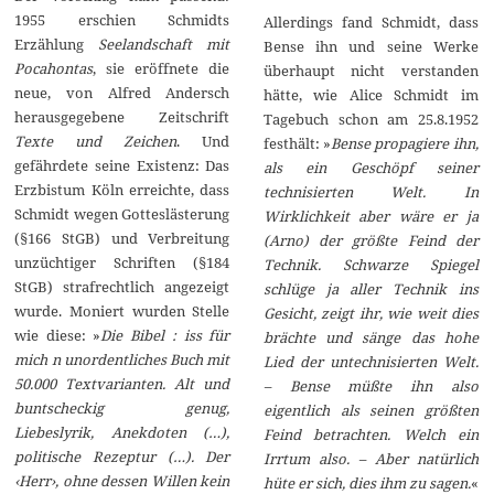
1955 erschien Schmidts
Allerdings fand Schmidt, dass
Erzählung
Seelandschaft mit
Bense ihn und seine Werke
Pocahontas
, sie eröffnete die
überhaupt nicht verstanden
neue, von Alfred Andersch
hätte, wie Alice Schmidt im
herausgegebene Zeitschrift
Tagebuch schon am 25.8.1952
Texte und Zeichen
. Und
festhält: »
Bense propagiere ihn,
gefährdete seine Existenz: Das
als ein Geschöpf seiner
Erzbistum Köln erreichte, dass
technisierten Welt. In
Schmidt wegen Gotteslästerung
Wirklichkeit aber wäre er ja
(§166 StGB) und Verbreitung
(Arno) der größte Feind der
unzüchtiger Schriften (§184
Technik. Schwarze Spiegel
StGB) strafrechtlich angezeigt
schlüge ja aller Technik ins
wurde. Moniert wurden Stelle
Gesicht, zeigt ihr, wie weit dies
wie diese: »
Die Bibel : iss für
brächte und sänge das hohe
mich n unordentliches Buch mit
Lied der untechnisierten Welt.
50.000 Textvarianten. Alt und
– Bense müßte ihn also
buntscheckig genug,
eigentlich als seinen größten
Liebeslyrik, Anekdoten (…),
Feind betrachten. Welch ein
politische Rezeptur (…). Der
Irrtum also. – Aber natürlich
‹Herr›, ohne dessen Willen kein
hüte er sich, dies ihm zu sagen.
«