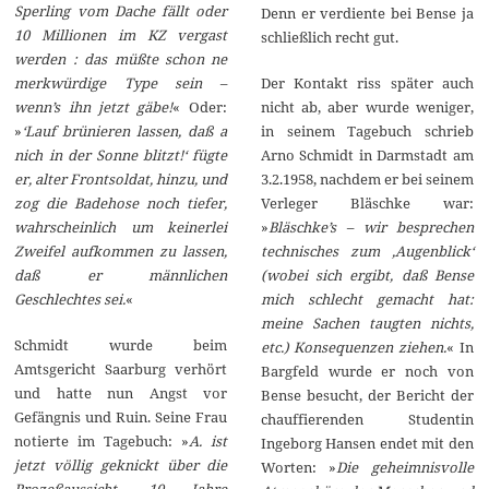
Sperling vom Dache fällt oder
Denn er verdiente bei Bense ja
10 Millionen im KZ vergast
schließlich recht gut.
werden : das müßte schon ne
Der Kontakt riss später auch
merkwürdige Type sein –
nicht ab, aber wurde weniger,
wenn’s ihn jetzt gäbe!
« Oder:
in seinem Tagebuch schrieb
»
‘Lauf brünieren lassen, daß a
Arno Schmidt in Darmstadt am
nich in der Sonne blitzt!‘ fügte
3.2.1958, nachdem er bei seinem
er, alter Frontsoldat, hinzu, und
Verleger Bläschke war:
zog die Badehose noch tiefer,
»
Bläschke’s – wir besprechen
wahrscheinlich um keinerlei
technisches zum ‚Augenblick‘
Zweifel aufkommen zu lassen,
(wobei sich ergibt, daß Bense
daß er männlichen
mich schlecht gemacht hat:
Geschlechtes sei.
«
meine Sachen taugten nichts,
Schmidt wurde beim
etc.) Konsequenzen ziehen.
« In
Amtsgericht Saarburg verhört
Bargfeld wurde er noch von
und hatte nun Angst vor
Bense besucht, der Bericht der
Gefängnis und Ruin. Seine Frau
chauffierenden Studentin
notierte im Tagebuch: »
A. ist
Ingeborg Hansen endet mit den
jetzt völlig geknickt über die
Worten: »
Die geheimnisvolle
Prozeßaussicht. 10 Jahre