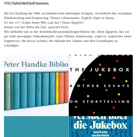
TITEL-TExtfeld | Wolf Senff: Kontrovers
Die Erschaffung der Welt sei beileibe kein einmaliges Ereignis, sie bedürfe der ständigen
Wiederholung und Erneuerung. Tilman schmunzelte. Täglich, fügte er hinzu.
Ist das so?, fragte Anne: Wer sagt das? Deine Ägypter?
Immer auf der Höhe der Zeit, spottete Farb.
Wir befinden uns in der dreieinhalbtausendjährigen Kultur des Alten Ägypten, das sei
gar kein abwegiges Gedankenspiel, sagte Tilman, keineswegs, sagte er, angesichts einer
Gegenwart, die daran arbeite, die Abläufe des Lebens und ihre Grundlagen zu
schädigen.