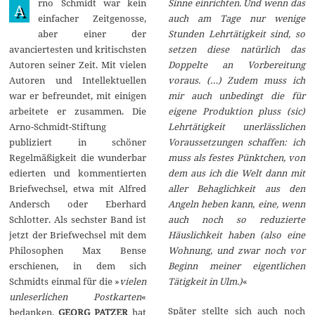
rno Schmidt war kein
Sinne einrichten. Und wenn das
a
A
n
einfacher Zeitgenosse,
auch am Tage nur wenige
u
aber einer der
Stunden Lehrtätigkeit sind, so
a
r
avanciertesten und kritischsten
setzen diese natürlich das
2
Autoren seiner Zeit. Mit vielen
Doppelte an Vorbereitung
0
2
Autoren und Intellektuellen
voraus. (…) Zudem muss ich
5
war er befreundet, mit einigen
mir auch unbedingt die für
arbeitete er zusammen. Die
eigene Produktion pluss (sic)
Arno-Schmidt-Stiftung
Lehrtätigkeit unerlässlichen
publiziert in schöner
Voraussetzungen schaffen: ich
Regelmäßigkeit die wunderbar
muss als festes Pünktchen, von
edierten und kommentierten
dem aus ich die Welt dann mit
Briefwechsel, etwa mit Alfred
aller Behaglichkeit aus den
Andersch oder Eberhard
Angeln heben kann, eine, wenn
Schlotter. Als sechster Band ist
auch noch so reduzierte
jetzt der Briefwechsel mit dem
Häuslichkeit haben (also eine
Philosophen Max Bense
Wohnung, und zwar noch vor
erschienen, in dem sich
Beginn meiner eigentlichen
Schmidts einmal für die »
vielen
Tätigkeit in Ulm.)
«
unleserlichen Postkarten
«
Später stellte sich auch noch
bedanken.
GEORG PATZER
hat