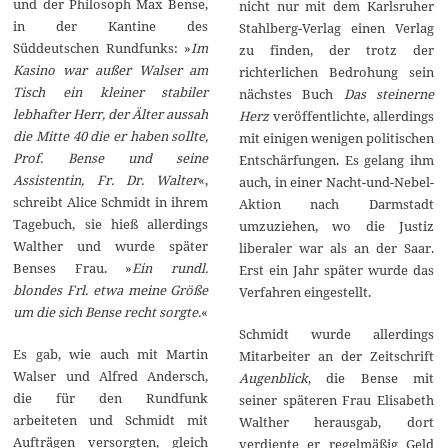
und der Philosoph Max Bense,
nicht nur mit dem Karlsruher
in der Kantine des
Stahlberg-Verlag einen Verlag
Süddeutschen Rundfunks: »
Im
zu finden, der trotz der
Kasino war außer Walser am
richterlichen Bedrohung sein
Tisch ein kleiner stabiler
nächstes Buch
Das steinerne
lebhafter Herr, der Älter aussah
Herz
veröffentlichte, allerdings
die Mitte 40 die er haben sollte,
mit einigen wenigen politischen
Prof. Bense und seine
Entschärfungen. Es gelang ihm
Assistentin, Fr. Dr. Walter
«,
auch, in einer Nacht-und-Nebel-
schreibt Alice Schmidt in ihrem
Aktion nach Darmstadt
Tagebuch, sie hieß allerdings
umzuziehen, wo die Justiz
Walther und wurde später
liberaler war als an der Saar.
Benses Frau. »
Ein rundl.
Erst ein Jahr später wurde das
blondes Frl. etwa meine Größe
Verfahren eingestellt.
um die sich Bense recht sorgte.
«
Schmidt wurde allerdings
Es gab, wie auch mit Martin
Mitarbeiter an der Zeitschrift
Walser und Alfred Andersch,
Augenblick
, die Bense mit
die für den Rundfunk
seiner späteren Frau Elisabeth
arbeiteten und Schmidt mit
Walther herausgab, dort
Aufträgen versorgten, gleich
verdiente er regelmäßig Geld