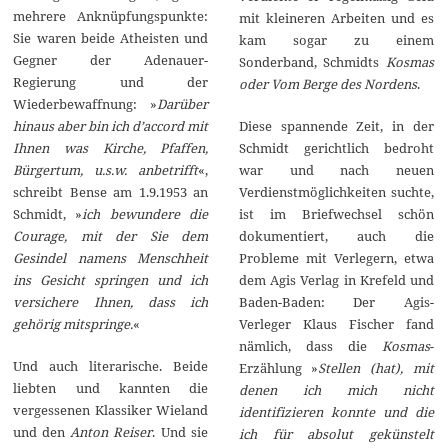
mehrere Anknüpfungspunkte:
mit kleineren Arbeiten und es
Sie waren beide Atheisten und
kam sogar zu einem
Gegner der Adenauer-
Sonderband, Schmidts
Kosmas
Regierung und der
oder Vom Berge des Nordens
.
Wiederbewaffnung: »
Darüber
Diese spannende Zeit, in der
hinaus aber bin ich d’accord mit
Schmidt gerichtlich bedroht
Ihnen was Kirche, Pfaffen,
war und nach neuen
Bürgertum, u.s.w. anbetrifft
«,
Verdienstmöglichkeiten suchte,
schreibt Bense am 1.9.1953 an
ist im Briefwechsel schön
Schmidt, »
ich bewundere die
dokumentiert, auch die
Courage, mit der Sie dem
Probleme mit Verlegern, etwa
Gesindel namens Menschheit
dem Agis Verlag in Krefeld und
ins Gesicht springen und ich
Baden-Baden: Der Agis-
versichere Ihnen, dass ich
Verleger Klaus Fischer fand
gehörig mitspringe.
«
nämlich, dass die
Kosmas
-
Und auch literarische. Beide
Erzählung »
Stellen (hat), mit
liebten und kannten die
denen ich mich nicht
vergessenen Klassiker Wieland
identifizieren konnte und die
und den
Anton Reiser
. Und sie
ich für absolut gekünstelt