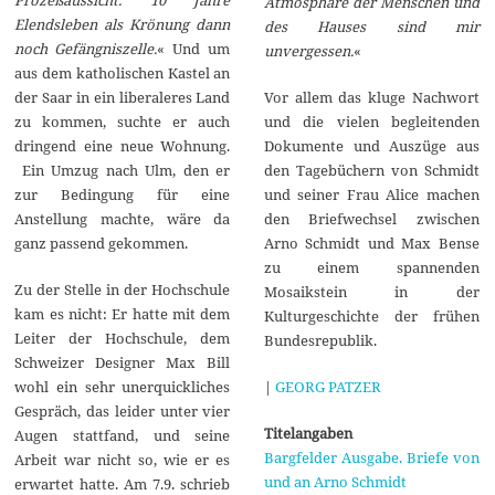
Atmosphäre der Menschen und
Elendsleben als Krönung dann
des Hauses sind mir
noch Gefängniszelle.
« Und um
unvergessen.
«
aus dem katholischen Kastel an
Vor allem das kluge Nachwort
der Saar in ein liberaleres Land
und die vielen begleitenden
zu kommen, suchte er auch
Dokumente und Auszüge aus
dringend eine neue Wohnung.
den Tagebüchern von Schmidt
Ein Umzug nach Ulm, den er
und seiner Frau Alice machen
zur Bedingung für eine
den Briefwechsel zwischen
Anstellung machte, wäre da
Arno Schmidt und Max Bense
ganz passend gekommen.
zu einem spannenden
Zu der Stelle in der Hochschule
Mosaikstein in der
kam es nicht: Er hatte mit dem
Kulturgeschichte der frühen
Leiter der Hochschule, dem
Bundesrepublik.
Schweizer Designer Max Bill
|
GEORG PATZER
wohl ein sehr unerquickliches
Gespräch, das leider unter vier
Titelangaben
Augen stattfand, und seine
Bargfelder Ausgabe. Briefe von
Arbeit war nicht so, wie er es
und an Arno Schmidt
erwartet hatte. Am 7.9. schrieb