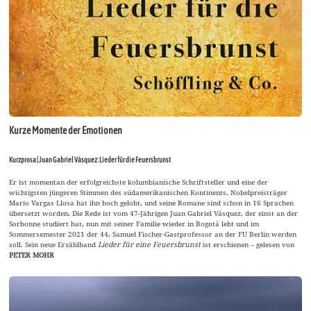
Kurze Momente der Emotionen
Kurzprosa | Juan Gabriel Vásquez: Lieder für die Feuersbrunst
Er ist momentan der erfolgreichste kolumbianische Schriftsteller und eine der
wichtigsten jüngeren Stimmen des südamerikanischen Kontinents. Nobelpreisträger
Mario Vargas Llosa hat ihn hoch gelobt, und seine Romane sind schon in 16 Sprachen
übersetzt worden. Die Rede ist vom 47-Jährigen Juan Gabriel Vásquez, der einst an der
Sorbonne studiert hat, nun mit seiner Familie wieder in Bogotá lebt und im
Sommersemester 2021 der 44. Samuel Fischer-Gastprofessor an der FU Berlin werden
soll. Sein neue Erzählband
Lieder für eine Feuersbrunst
ist erschienen – gelesen von
PETER MOHR